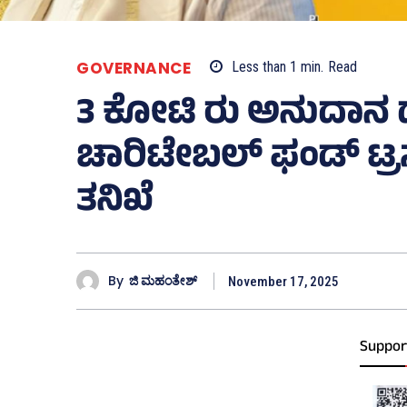
GOVERNANCE
Less than 1
min.
Read
3 ಕೋಟಿ ರು ಅನುದಾನ 
ಚಾರಿಟೇಬಲ್‌ ಫಂಡ್‌ ಟ್ರಸ
ತನಿಖೆ
By
ಜಿ ಮಹಂತೇಶ್
November 17, 2025
Suppor