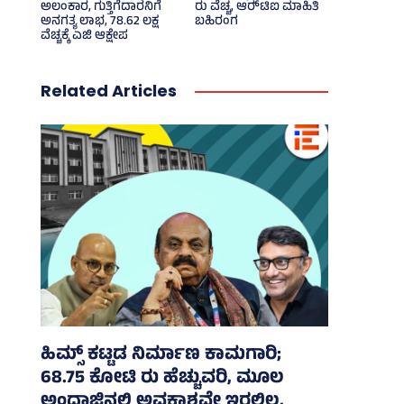
ಅಲಂಕಾರ, ಗುತ್ತಿಗೆದಾರನಿಗೆ
ರು ವೆಚ್ಚ, ಆರ್‍‌ಟಿಐ ಮಾಹಿತಿ
ಅನಗತ್ಯ ಲಾಭ, 78.62 ಲಕ್ಷ
ಬಹಿರಂಗ
ವೆಚ್ಚಕ್ಕೆ ಎಜಿ ಆಕ್ಷೇಪ
Related Articles
ಹಿಮ್ಸ್‌ ಕಟ್ಟಡ ನಿರ್ಮಾಣ ಕಾಮಗಾರಿ;
68.75 ಕೋಟಿ ರು ಹೆಚ್ಚುವರಿ, ಮೂಲ
ಅಂದಾಜಿನಲ್ಲಿ ಅವಕಾಶವೇ ಇರಲಿಲ್ಲ,