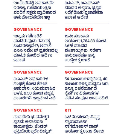
ಅಂದಾಜಿನಲ್ಲಿ ಅವಕಾಶವೇ
ಐಪಿಎಸ್‌, ಐಎಫ್‌ಎಸ್‌
ಇರಲಿಲ್ಲ, ಗುಣನಿಯಂತ್ರಣ
ಮಾದರಿ ಅನ್ವಯ, ಭ್ರಷ್ಟರ
ವರದಿಗೆ ಸಕ್ಷಮ ಪ್ರಾಧಿಕಾರದ
ನಿದ್ದೆಗೆಡಿಸಿತು ಪ್ರಜಾಸೇವಾ
ಅನುಮೋದನೆಯೇ ಇಲ್ಲ
ಇಲಾಖೆ ಆದೇಶ
GOVERNANCE
GOVERNANCE
‘ಅಕ್ರಮ ಗಣಿಗಾರಿಕೆ
15ನೇ ಹಣಕಾಸು
ಮಾಡಿರುವುದು ಗಮನಕ್ಕೆ
ಆಯೋಗ;1,764.83 ಕೋಟಿ
ಬಂದಿರಲಿಲ್ಲವೇ?; ಅದಾನಿ
ಬಳಕೆ ಮಾಡದ
ಎಸಿಸಿ ಸಿಮೆಂಟ್ ಪ್ರಕರಣದಲ್ಲಿ
ಪಂಚಾಯ್ತಿಗಳು, ನರೇಗಾ
ಮಾಹಿತಿ ಕೋರಿದ ಆರ್ಥಿಕ
ಅನುದಾನವೂ ಅನ್ಯ
ಇಲಾಖೆ
ಉದ್ದೇಶಕ್ಕೆ ಬಳಕೆ
GOVERNANCE
GOVERNANCE
ಐಎಎಸ್‌ ಅಧಿಕಾರಿಗಳ
54 ತಾಲೂಕುಗಳಲ್ಲಿ ತೀವ್ರ, 40
ಸಂಘಕ್ಕೆ ಕೋಟಿ ಕೋಟಿ
ತಾಲೂಕುಗಳಲ್ಲಿ ಮಧ್ಯಮ ಬರ;
ಅನುದಾನ; ನಿಯಮಬಾಹಿರ
ಇನ್ನೂ ರಚನೆಯಾಗದ
ಬಳಕೆ, 9.50 ಕೋಟಿ ವೆಚ್ಚಕ್ಕೆ
ನೈಸರ್ಗಿಕ ವಿಕೋಪಗಳ
ದಾಖಲೆಗಳೇ ಇಲ್ಲವೆಂದ ಎಜಿ
ಸಚಿವ ಸಂಪುಟ ಉಪ ಸಮಿತಿ
GOVERNANCE
RTI
ನಾಡದೇವಿ ಭುವನೇಶ್ವರಿ
ಒಳ ಮೀಸಲಾತಿ; ನಿವೃತ್ತ
ಪ್ರತಿಮೆ ಅನಾವರಣ
ನ್ಯಾಯಮೂರ್ತಿ
ಕಾರ್ಯಕ್ರಮ; ಟೆಂಡರ್
ನಾಗಮೋಹನ್ ದಾಸ್
ಪ್ರಕ್ರಿಯೆಯಿಲ್ಲದೇ ವಿದ್ಯುತ್‌
ಆಯೋಗಕ್ಕೆ 86.19 ಕೋಟಿ