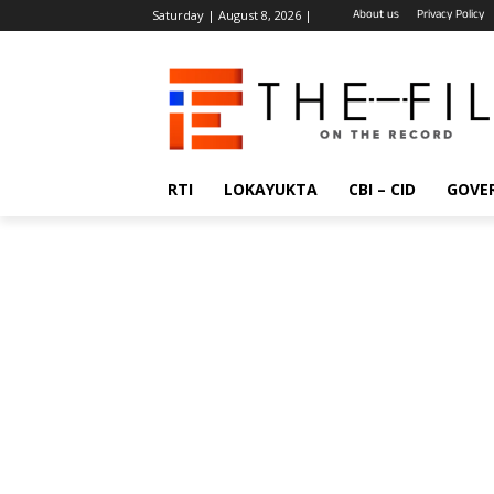
About us
Privacy Policy
Saturday | August 8, 2026 |
RTI
LOKAYUKTA
CBI – CID
GOVE