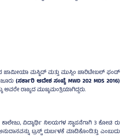
ವ ಜಾಮೀಯಾ ಮಸ್ಜಿದ್‌ ಮತ್ತು ಮುಸ್ಲಿಂ ಚಾರಿಟೇಬಲ್ ಫಂಡ್‌
ಮಂಜೂರು
(ಸರ್ಕಾರಿ ಆದೇಶ ಸಂಖ್ಯೆ MWD 202 MDS 2016)
ಯ ಅವರೇ ರಾಜ್ಯದ ಮುಖ್ಯಮಂತ್ರಿಯಾಗಿದ್ದರು.
ಲೆ, ಕಾಲೇಜು, ವಿದ್ಯಾರ್ಥಿ ನಿಲಯಗಳ ಸ್ಥಾಪನೆಗಾಗಿ 3 ಕೋಟಿ ರು
ನುದಾನವನ್ನು ಟ್ರಸ್ಟ್‌ ದುರ್ಬಳಕೆ ಮಾಡಿಕೊಂಡಿತ್ತು ಎಂಬುದು