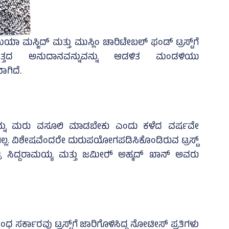
ಾ ಮಸ್ಜಿದ್‌ ಮತ್ತು ಮುಸ್ಲಿಂ ಚಾರಿಟೇಬಲ್‌ ಫಂಡ್‌ ಟ್ರಸ್ಟ್‌ಗೆ
ತದ ಅನುದಾನವನ್ನುವನ್ನು ಆಡಳಿತ ಮಂಡಳಿಯು
ಗಿದೆ.
ವನ್ನು ಮರು ವಸೂಲಿ ಮಾಡಬೇಕು ಎಂದು ಕಳೆದ ವರ್ಷವೇ
್ಲ. ವಿಶೇಷವೆಂದರೇ ದುರುಪಯೋಗಪಡಿಸಿಕೊಂಡಿರುವ ಟ್ರಸ್ಟ್‌
ಿ ಸಿದ್ದರಾಮಯ್ಯ ಮತ್ತು ಜಮೀರ್‍‌ ಅಹ್ಮದ್‌ ಖಾನ್‌ ಅವರು
ರವು ಟ್ರಸ್ಟ್‌ಗೆ ಜಾರಿಗೊಳಿಸಿದ್ದ ನೋಟೀಸ್‌ ಪ್ರತಿಗಳು