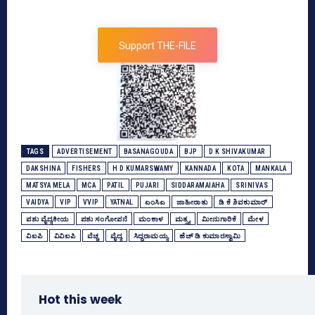
Support THE-FILE
TAGS
ADVERTISEMENT
BASANAGOUDA
BJP
D K SHIVAKUMAR
DAKSHINA
FISHERS
H D KUMARSWAMY
KANNADA
KOTA
MANKALA
MATSYA MELA
MCA
PATIL
PUJARI
SIDDARAMAIAHA
SRINIVAS
VAIDYA
VIP
VVIP
YATNAL
ಎಂಸಿಎ
ಜಾಹೀರಾತು
ಡಿ ಕೆ ಶಿವಕುಮಾರ್
ಪಶು ವೈದ್ಯಕೀಯ
ಪಶು ಸಂಗೋಪನೆ
ಮಂಕಾಳ
ಮತ್ಸ್ಯ
ಮೀನುಗಾರಿಕೆ
ಮೇಳ
ವಿಐಪಿ
ವಿವಿಐಪಿ
ವೆಚ್ಚ
ವೈದ್ಯ
ಸಿದ್ದರಾಮಯ್ಯ
ಹೆಚ್‌ ಡಿ ಕುಮಾರಸ್ವಾಮಿ
Hot this week