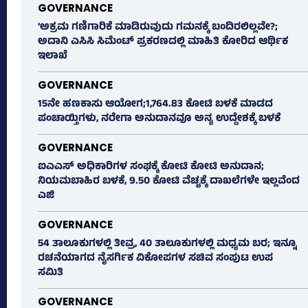
GOVERNANCE
‘ಅಕ್ರಮ ಗಣಿಗಾರಿಕೆ ಮಾಡಿರುವುದು ಗಮನಕ್ಕೆ ಬಂದಿರಲಿಲ್ಲವೇ?;
ಅದಾನಿ ಎಸಿಸಿ ಸಿಮೆಂಟ್ ಪ್ರಕರಣದಲ್ಲಿ ಮಾಹಿತಿ ಕೋರಿದ ಆರ್ಥಿಕ
ಇಲಾಖೆ
GOVERNANCE
15ನೇ ಹಣಕಾಸು ಆಯೋಗ;1,764.83 ಕೋಟಿ ಬಳಕೆ ಮಾಡದ
ಪಂಚಾಯ್ತಿಗಳು, ನರೇಗಾ ಅನುದಾನವೂ ಅನ್ಯ ಉದ್ದೇಶಕ್ಕೆ ಬಳಕೆ
GOVERNANCE
ಐಎಎಸ್‌ ಅಧಿಕಾರಿಗಳ ಸಂಘಕ್ಕೆ ಕೋಟಿ ಕೋಟಿ ಅನುದಾನ;
ನಿಯಮಬಾಹಿರ ಬಳಕೆ, 9.50 ಕೋಟಿ ವೆಚ್ಚಕ್ಕೆ ದಾಖಲೆಗಳೇ ಇಲ್ಲವೆಂದ
ಎಜಿ
GOVERNANCE
54 ತಾಲೂಕುಗಳಲ್ಲಿ ತೀವ್ರ, 40 ತಾಲೂಕುಗಳಲ್ಲಿ ಮಧ್ಯಮ ಬರ; ಇನ್ನೂ
ರಚನೆಯಾಗದ ನೈಸರ್ಗಿಕ ವಿಕೋಪಗಳ ಸಚಿವ ಸಂಪುಟ ಉಪ
ಸಮಿತಿ
GOVERNANCE