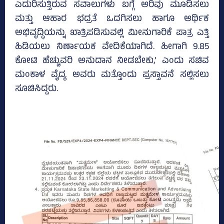
ಎದುರಿಸುತ್ತಿರುವ ಸವಾಲುಗಳು ಬಗ್ಗೆ ಅರಿವು ಮೂಡಿಸಲು
ಮತ್ತು ಆಹಾರ ಭದ್ರತೆ ಒದಗಿಸಲು ಹಾಗೂ ಆರ್ಥಿಕ
ಅಭಿವೃದ್ಧಿಯನ್ನು ಖಾತ್ರಿಪಡಿಸುವಲ್ಲಿ ಮೀನುಗಾರಿಕೆ ಪಾತ್ರ ಎತ್ತಿ
ಹಿಡಿಯಲು ನಿರ್ಣಾಯಕ ವೇದಿಕೆಯಾಗಿದೆ. ಹೀಗಾಗಿ 9.85
ಕೋಟಿ ಹೆಚ್ಚುವರಿ ಅನುದಾನ ನೀಡಬೇಕು,’ ಎಂದು ಸಚಿವ
ಮಂಕಾಳ ವೈದ್ಯ ಅವರು ಮತ್ತೊಂದು ಪ್ರಸ್ತಾವನೆ ಸಲ್ಲಿಸಲು
ಸೂಚಿಸಿದ್ದರು.