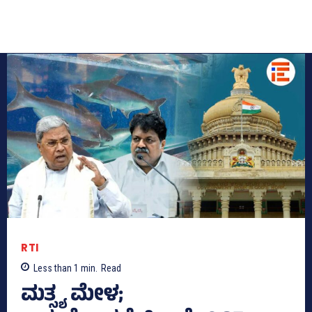
RTI
Less than 1
min.
Read
ಮತ್ಸ್ಯ ಮೇಳ;