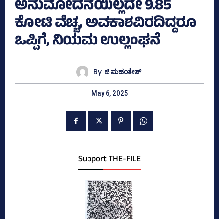
ಅನುಮೋದನೆಯಿಲ್ಲದೇ 9.85
ಕೋಟಿ ವೆಚ್ಚ, ಅವಕಾಶವಿರದಿದ್ದರೂ
ಒಪ್ಪಿಗೆ, ನಿಯಮ ಉಲ್ಲಂಘನೆ
By
ಜಿ ಮಹಂತೇಶ್
May 6, 2025
Support THE-FILE