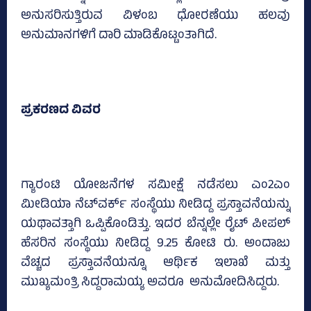
ಅನುಸರಿಸುತ್ತಿರುವ ವಿಳಂಬ ಧೋರಣೆಯು ಹಲವು
ಅನುಮಾನಗಳಿಗೆ ದಾರಿ ಮಾಡಿಕೊಟ್ಟಂತಾಗಿದೆ.
ಪ್ರಕರಣದ ವಿವರ
ಗ್ಯಾರಂಟಿ ಯೋಜನೆಗಳ ಸಮೀಕ್ಷೆ ನಡೆಸಲು ಎಂ2ಎಂ
ಮೀಡಿಯಾ ನೆಟ್‌ವರ್ಕ್‌ ಸಂಸ್ಥೆಯು ನೀಡಿದ್ದ ಪ್ರಸ್ತಾವನೆಯನ್ನು
ಯಥಾವತ್ತಾಗಿ ಒಪ್ಪಿಕೊಂಡಿತ್ತು. ಇದರ ಬೆನ್ನಲ್ಲೇ ರೈಟ್‌ ಪೀಪಲ್‌
ಹೆಸರಿನ ಸಂಸ್ಥೆಯು ನೀಡಿದ್ದ 9.25 ಕೋಟಿ ರು. ಅಂದಾಜು
ವೆಚ್ಚದ ಪ್ರಸ್ತಾವನೆಯನ್ನೂ ಆರ್ಥಿಕ ಇಲಾಖೆ ಮತ್ತು
ಮುಖ್ಯಮಂತ್ರಿ ಸಿದ್ದರಾಮಯ್ಯ ಅವರೂ ಅನುಮೋದಿಸಿದ್ದರು.