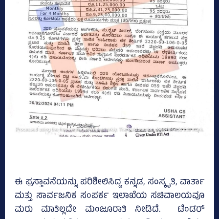
ಈ ಪ್ರಸ್ತಾವನೆಯನ್ನು ಪರಿಶೀಲಿಸಿದ್ದ ಕನ್ನಡ, ಸಂಸ್ಕೃತಿ, ವಾರ್ತಾ
ಮತ್ತು ಸಾರ್ವಜನಿಕ ಸಂಪರ್ಕ ಇಲಾಖೆಯ ಸಚಿವಾಲಯವೂ
ಮರು ಮಾತಿಲ್ಲದೇ ಮಂಜೂರಾತಿ ನೀಡಿದೆ. ಟೆಂಡರ್‌