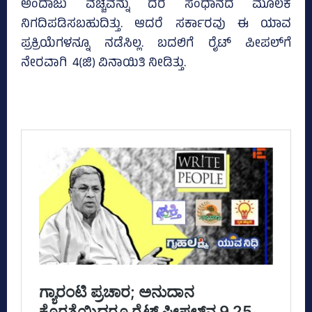
ಅಂದಾಜು ವೆಚ್ಚವನ್ನು ದರ ಸಂಧಾನದ ಮೂಲಕ
ನಿಗದಿಪಡಿಸಬಹುದಿತ್ತು. ಆದರೆ ಸರ್ಕಾರವು ಈ ಯಾವ
ಪ್ರಕ್ರಿಯೆಗಳನ್ನೂ ನಡೆಸಿಲ್ಲ. ಬದಲಿಗೆ ರೈಟ್‌ ಪೀಪಲ್‌ಗೆ
ನೇರವಾಗಿ 4(ಜಿ) ವಿನಾಯಿತಿ ನೀಡಿತ್ತು.