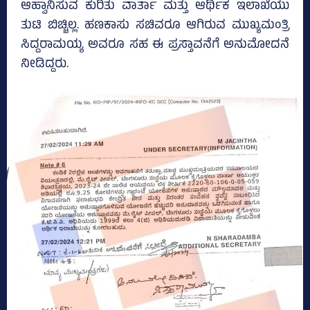
ಆಹ್ವಾನಿಸುವ ಕುರಿತು ವಾರ್ತಾ ಮತ್ತು ಆರ್ಥಿಕ ಇಲಾಖೆಯು
ತುಟಿ ಬಿಚ್ಚಿಲ್ಲ. ಹಣಕಾಸು ಸಚಿವರೂ ಆಗಿರುವ ಮುಖ್ಯಮಂತ್ರಿ
ಸಿದ್ದರಾಮಯ್ಯ ಅವರೂ ಸಹ ಈ ಪ್ರಸ್ತಾವನೆಗೆ ಅನುಮೋದನೆ
ನೀಡಿದ್ದರು.