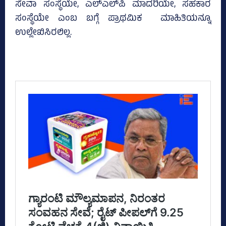
ಸೇವಾ ಸಂಸ್ಥೆಯೇ, ಎಲ್‌ಎಲ್‌ಪಿ ಮಾದರಿಯೇ, ಸಹಕಾರ
ಸಂಸ್ಥೆಯೇ ಎಂಬ ಬಗ್ಗೆ ಪ್ರಾಥಮಿಕ ಮಾಹಿತಿಯನ್ನೂ
ಉಲ್ಲೇಖಿಸಿರಲಿಲ್ಲ.