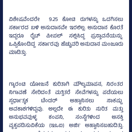
ವಿಶೇಷವೆಂದರೇ 9.25 ಕೋಟಿ ರುಗಳನ್ನು ಒದಗಿಸಲು
ಸರ್ಕಾರದ ಬಳಿ ಅನುದಾನವೇ ಇರಲಿಲ್ಲ. ಅನುದಾನ ಕೊರತೆ
ಇದ್ದರೂ ರೈಟ್‌ ಪೀಪಲ್‌ ಸಲ್ಲಿಸಿದ್ದ ಪ್ರಸ್ತಾವನೆಯನ್ನು
ಒಪ್ಪಿಕೊಂಡಿದ್ದ ಸರ್ಕಾರವು ಹೆಚ್ಚುವರಿ ಅನುದಾನ ಮಂಜೂರು
ಮಾಡಿತ್ತು.
ಗ್ಯಾರಂಟಿ ಯೋಜನೆ ಕುರಿತಾಗಿ ಮೌಲ್ಯಮಾಪನ, ನಿರಂತರ
ನಿಗಾವಣೆ ಸೇರಿದಂತೆ ಮತ್ತಿತರೆ ಸೇವೆಗಳನ್ನು ಪಡೆಯಲು
ಸ್ಪರ್ಧಾತ್ಮಕ ಟೆಂಡರ್‌ ಆಹ್ವಾನಿಸಲು ಸಾಕಷ್ಟು
ಅವಕಾಶಗಳಿದ್ದವು. ಅಲ್ಲದೇ ಈ ಕುರಿತು ನುರಿತ ಮತ್ತು
ಅನುಭವವುಳ್ಳ ಕಂಪನಿ, ಸಂಸ್ಥೆಗಳಿಂದ ಆಸಕ್ತಿ
ವ್ಯಕ್ತಪಡಿಸುವಿಕೆಯ (ಇಒಐ) ಅರ್ಜಿ ಆಹ್ವಾನಿಸಬಹುದಿತ್ತು.