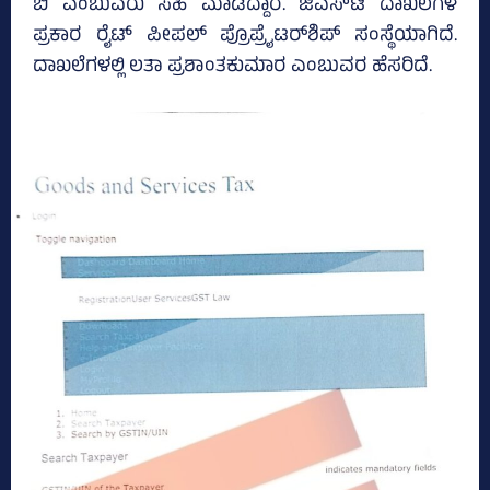
ಬಿ ಎಂಬುವರು ಸಹಿ ಮಾಡಿದ್ದಾರೆ. ಜಿಎಸ್‌ಟಿ ದಾಖಲೆಗಳ
ಪ್ರಕಾರ ರೈಟ್‌ ಪೀಪಲ್‌ ಪ್ರೊಪ್ರೈಟರ್‌ಶಿಪ್‌ ಸಂಸ್ಥೆಯಾಗಿದೆ.
ದಾಖಲೆಗಳಲ್ಲಿ ಲತಾ ಪ್ರಶಾಂತಕುಮಾರ ಎಂಬುವರ ಹೆಸರಿದೆ.