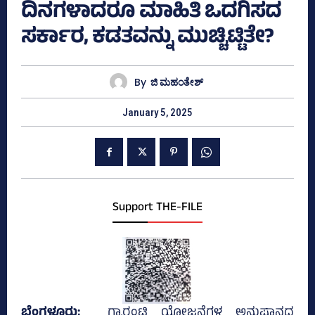
ದಿನಗಳಾದರೂ ಮಾಹಿತಿ ಒದಗಿಸದ
ಸರ್ಕಾರ, ಕಡತವನ್ನು ಮುಚ್ಚಿಟ್ಟಿತೇ?
By
ಜಿ ಮಹಂತೇಶ್
January 5, 2025
Support THE-FILE
ಬೆಂಗಳೂರು;
ಗ್ಯಾರಂಟಿ ಯೋಜನೆಗಳ ಅನುಷ್ಠಾನದ