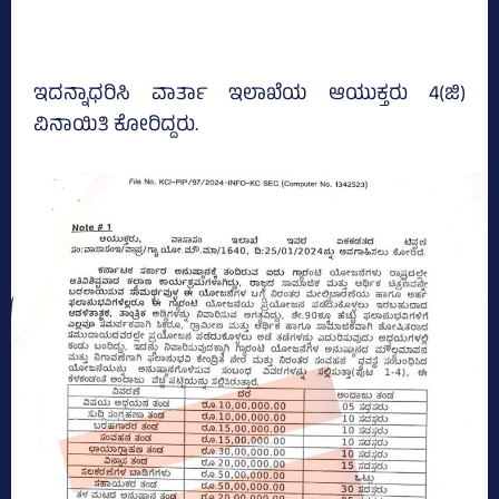
ಇದನ್ನಾಧರಿಸಿ ವಾರ್ತಾ ಇಲಾಖೆಯ ಆಯುಕ್ತರು 4(ಜಿ)
ವಿನಾಯಿತಿ ಕೋರಿದ್ದರು.