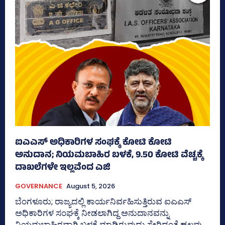
ಐಎಎಸ್‌ ಅಧಿಕಾರಿಗಳ ಸಂಘಕ್ಕೆ ಕೋಟಿ ಕೋಟಿ
ಅನುದಾನ; ನಿಯಮಬಾಹಿರ ಬಳಕೆ, 9.50 ಕೋಟಿ ವೆಚ್ಚಕ್ಕೆ
ದಾಖಲೆಗಳೇ ಇಲ್ಲವೆಂದ ಎಜಿ
GOVERNANCE
August 5, 2026
ಬೆಂಗಳೂರು; ರಾಜ್ಯದಲ್ಲಿ ಕಾರ್ಯನಿರ್ವಹಿಸುತ್ತಿರುವ ಐಎಎಸ್‌
ಅಧಿಕಾರಿಗಳ ಸಂಘಕ್ಕೆ ನೀಡಲಾಗಿದ್ದ ಅನುದಾನವನ್ನು
ನಿಯಮಬಾಹಿರವಾಗಿ ಬಳಕೆ ಮಾಡಿರುವುದು ಸೇರಿದಂತೆ ಹಲವು