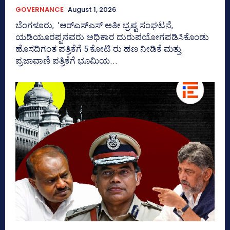
GOVERNANCE
August 1, 2026
ಬೆಂಗಳೂರು; 'ಆರ್‍‌ಎಸ್‌ಎಸ್‌ ಅತೀ ಭ್ರಷ್ಟ ಸಂಘಟನೆ,
ಯಡಿಯೂರಪ್ಪನವರು ಅಧಿಕಾರ ದುರುಪಯೋಗಪಡಿಸಿಕೊಂಡು
ಹೊಸದಿಗಂತ ಪತ್ರಿಕೆಗೆ 5 ಕೋಟಿ ರು ಹಣ ನೀಡಿಕೆ ಮತ್ತು
ಪ್ರಜಾವಾಣಿ ಪತ್ರಿಕೆಗೆ ಭೂಮಿಯ...