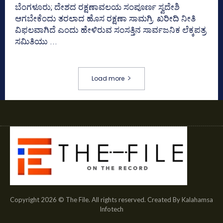
ಬೆಂಗಳೂರು; ದೇಶದ ರಕ್ಷಣಾವಲಯ ಸಂಪೂರ್ಣ ಸ್ವದೇಶಿ
ಆಗಬೇಕೆಂದು ತರಲಾದ ಹೊಸ ರಕ್ಷಣಾ ಸಾಮಗ್ರಿ ಖರೀದಿ ನೀತಿ
ವಿಫಲವಾಗಿದೆ ಎಂದು ಹೇಳಿರುವ ಸಂಸತ್ತಿನ ಸಾರ್ವಜನಿಕ ಲೆಕ್ಕಪತ್ರ
ಸಮಿತಿಯು ...
Load more
Copyright 2026 © The File. All rights reserved. Created By Kalahamsa
Infotech