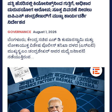
ಪತ್ನಿ ಹೆಸರಿನಲ್ಲಿ ಕಿಯೋನಿಕ್ಸ್‌ನಿಂದ ಗುತ್ತಿಗೆ, ಅಧಿಕಾರ
ದುರುಪಯೋಗ ಆರೋಪ; ಸೂಕ್ತ ವಿವರಣೆ ನೀಡಲು
ಐಪಿಎಸ್‌ ಚಂದ್ರಶೇಖರ್‍‌ಗೆ ಮುಖ್ಯ ಕಾರ್ಯದರ್ಶಿ
ನಿರ್ದೇಶನ
GOVERNANCE
August 1, 2026
ಬೆಂಗಳೂರು; ಕೇಂದ್ರ ಸಚಿವ ಎಚ್‌ ಡಿ ಕುಮಾರಸ್ವಾಮಿ ಮತ್ತು
ಲೋಕಾಯುಕ್ತ ವಿಶೇಷ ಪೊಲೀಸ್‌ ತನಿಖಾ ದಳದ (ಎಸ್‌ಐಟಿ)
ಮುಖ್ಯಸ್ಥ ಎಂ.ಚಂದ್ರಶೇಖರ್‌ ಅವರ ಮಧ್ಯೆ ಜಟಾಪಟಿ
ನಡೆಯುತ್ತಿರುವ...