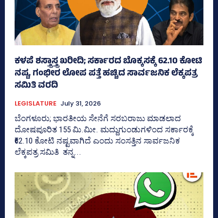
ಕಳಪೆ ಶಸ್ತ್ರಾಸ್ತ್ರ ಖರೀದಿ; ಸರ್ಕಾರದ ಬೊಕ್ಕಸಕ್ಕೆ 62.10 ಕೋಟಿ
ನಷ್ಟ, ಗಂಭೀರ ಲೋಪ ಪತ್ತೆ ಹಚ್ಚಿದ ಸಾರ್ವಜನಿಕ ಲೆಕ್ಕಪತ್ರ
ಸಮಿತಿ ವರದಿ
LEGISLATURE
July 31, 2026
ಬೆಂಗಳೂರು; ಭಾರತೀಯ ಸೇನೆಗೆ ಸರಬರಾಜು ಮಾಡಲಾದ
ದೋಷಪೂರಿತ 155 ಮಿ.ಮೀ. ಮದ್ದುಗುಂಡುಗಳಿಂದ ಸರ್ಕಾರಕ್ಕೆ
₹62.10 ಕೋಟಿ ನಷ್ಟವಾಗಿದೆ ಎಂದು ಸಂಸತ್ತಿನ ಸಾರ್ವಜನಿಕ
ಲೆಕ್ಕಪತ್ರ ಸಮಿತಿ ತನ್ನ...