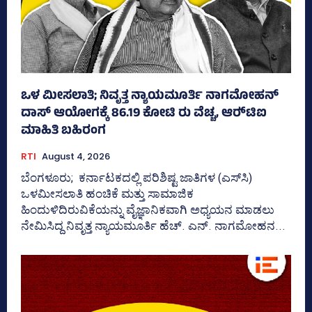
ಒಳ ಮೀಸಲಾತಿ; ನಿವೃತ್ತ ನ್ಯಾಯಮೂರ್ತಿ ನಾಗಮೋಹನ್
ದಾಸ್ ಆಯೋಗಕ್ಕೆ 86.19 ಕೋಟಿ ರು ವೆಚ್ಚ, ಆರ್‍‌ಟಿಐ
ಮಾಹಿತಿ ಬಹಿರಂಗ
RTI
August 4, 2026
ಬೆಂಗಳೂರು; ಕರ್ನಾಟಕದಲ್ಲಿ ಪರಿಶಿಷ್ಟ ಜಾತಿಗಳ (ಎಸ್‌ಸಿ)
ಒಳಮೀಸಲಾತಿ ಹಂಚಿಕೆ ಮತ್ತು ಸಾಮಾಜಿಕ
ಹಿಂದುಳಿದಿರುವಿಕೆಯನ್ನು ವೈಜ್ಞಾನಿಕವಾಗಿ ಅಧ್ಯಯನ ಮಾಡಲು
ನೇಮಿಸಿದ್ದ ನಿವೃತ್ತ ನ್ಯಾಯಮೂರ್ತಿ ಹೆಚ್. ಎನ್. ನಾಗಮೋಹನ...