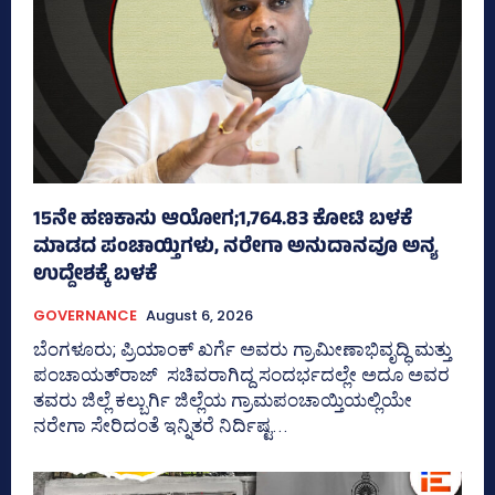
15ನೇ ಹಣಕಾಸು ಆಯೋಗ;1,764.83 ಕೋಟಿ ಬಳಕೆ
ಮಾಡದ ಪಂಚಾಯ್ತಿಗಳು, ನರೇಗಾ ಅನುದಾನವೂ ಅನ್ಯ
ಉದ್ದೇಶಕ್ಕೆ ಬಳಕೆ
GOVERNANCE
August 6, 2026
ಬೆಂಗಳೂರು; ಪ್ರಿಯಾಂಕ್‌ ಖರ್ಗೆ ಅವರು ಗ್ರಾಮೀಣಾಭಿವೃದ್ಧಿ ಮತ್ತು
ಪಂಚಾಯತ್‌ರಾಜ್‌ ಸಚಿವರಾಗಿದ್ದ ಸಂದರ್ಭದಲ್ಲೇ ಅದೂ ಅವರ
ತವರು ಜಿಲ್ಲೆ ಕಲ್ಬುರ್ಗಿ ಜಿಲ್ಲೆಯ ಗ್ರಾಮಪಂಚಾಯ್ತಿಯಲ್ಲಿಯೇ
ನರೇಗಾ ಸೇರಿದಂತೆ ಇನ್ನಿತರೆ ನಿರ್ದಿಷ್ಟ...