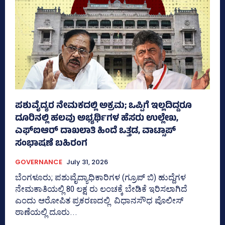
ಪಶುವೈದ್ಯರ ನೇಮಕದಲ್ಲಿ ಅಕ್ರಮ; ಒಪ್ಪಿಗೆ ಇಲ್ಲದಿದ್ದರೂ
ದೂರಿನಲ್ಲಿ ಹಲವು ಅಭ್ಯರ್ಥಿಗಳ ಹೆಸರು ಉಲ್ಲೇಖ,
ಎಫ್‌ಐಆರ್ ದಾಖಲಾತಿ ಹಿಂದೆ ಒತ್ತಡ, ವಾಟ್ಸಾಪ್‌
ಸಂಭಾಷಣೆ ಬಹಿರಂಗ
GOVERNANCE
July 31, 2026
ಬೆಂಗಳೂರು; ಪಶುವೈದ್ಯಾಧಿಕಾರಿಗಳ (ಗ್ರೂಪ್ ಬಿ) ಹುದ್ದೆಗಳ
ನೇಮಕಾತಿಯಲ್ಲಿ 80 ಲಕ್ಷ ರು ಲಂಚಕ್ಕೆ ಬೇಡಿಕೆ ಇರಿಸಲಾಗಿದೆ
ಎಂದು ಆರೋಪಿತ ಪ್ರಕರಣದಲ್ಲಿ ವಿಧಾನಸೌಧ ಪೊಲೀಸ್‌
ಠಾಣೆಯಲ್ಲಿ ದೂರು...