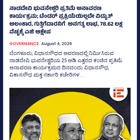
ನಾಡದೇವಿ ಭುವನೇಶ್ವರಿ ಪ್ರತಿಮೆ ಅನಾವರಣ
ಕಾರ್ಯಕ್ರಮ; ಟೆಂಡರ್ ಪ್ರಕ್ರಿಯೆಯಿಲ್ಲದೇ ವಿದ್ಯುತ್‌
ಅಲಂಕಾರ, ಗುತ್ತಿಗೆದಾರನಿಗೆ ಅನಗತ್ಯ ಲಾಭ, 78.62 ಲಕ್ಷ
ವೆಚ್ಚಕ್ಕೆ ಎಜಿ ಆಕ್ಷೇಪ
GOVERNANCE
August 4, 2026
ಬೆಂಗಳೂರು; ವಿಧಾನಸೌಧದ ಆವರಣದಲ್ಲಿ ನಿರ್ಮಿಸಿರುವ
ನಾಡದೇವಿ ಭುವನೇಶ್ವರಿಯ 25 ಅಡಿ ಎತ್ತರದ ಕಂಚಿನ ಪ್ರತಿಮೆ
ಅನಾವರಣ ಕಾರ್ಯಕ್ರಮದ ದಿನದಂದು ವಿಧಾನಸೌಧ,
ವಿಕಾಸಸೌಧ ಮತ್ತ ಸರ್ಕಾರಿ ಕಚೇರಿಗಳ...