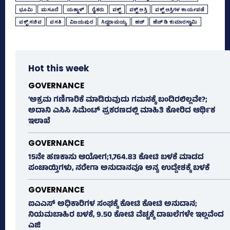
ಭೂಮಿ
ಮಸೂದೆ
ಯತ್ನಾಳ್‌
ರೈತರು
ವಕ್ಫ್‌
ವಕ್ಫ್‌ ಆಸ್ತಿ
ವಕ್ಫ್‌ ಆಸ್ತಿಗಳ ಕಾರ್ಯಪಡೆ
ವಕ್ಫ್‌ ಸಚಿವ
ವಸತಿ
ವಿಜಯಪುರ
ಸಿದ್ದರಾಮಯ್ಯ
ಹಜ್‌
ಹೆಚ್‌ ಡಿ ಕುಮಾರಸ್ವಾಮಿ
Hot this week
GOVERNANCE
‘ಅಕ್ರಮ ಗಣಿಗಾರಿಕೆ ಮಾಡಿರುವುದು ಗಮನಕ್ಕೆ ಬಂದಿರಲಿಲ್ಲವೇ?;
ಅದಾನಿ ಎಸಿಸಿ ಸಿಮೆಂಟ್ ಪ್ರಕರಣದಲ್ಲಿ ಮಾಹಿತಿ ಕೋರಿದ ಆರ್ಥಿಕ
ಇಲಾಖೆ
GOVERNANCE
15ನೇ ಹಣಕಾಸು ಆಯೋಗ;1,764.83 ಕೋಟಿ ಬಳಕೆ ಮಾಡದ
ಪಂಚಾಯ್ತಿಗಳು, ನರೇಗಾ ಅನುದಾನವೂ ಅನ್ಯ ಉದ್ದೇಶಕ್ಕೆ ಬಳಕೆ
GOVERNANCE
ಐಎಎಸ್‌ ಅಧಿಕಾರಿಗಳ ಸಂಘಕ್ಕೆ ಕೋಟಿ ಕೋಟಿ ಅನುದಾನ;
ನಿಯಮಬಾಹಿರ ಬಳಕೆ, 9.50 ಕೋಟಿ ವೆಚ್ಚಕ್ಕೆ ದಾಖಲೆಗಳೇ ಇಲ್ಲವೆಂದ
ಎಜಿ