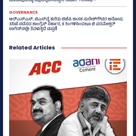
ಮಾಡುವುದಕ್ಕಾಗುವುದಿಲ್ಲವೆಂದಿದ್ದೇಕೆ ತುಷಾರ್ ಗಿರಿನಾಥ್?
GOVERNANCE
ಆರ್‍‌ಎಸ್‌ಎಸ್‌, ಬಿಎಸ್‌ವೈ ಕುರಿತು ಬಿಜೆಪಿ ಶಾಸಕ ಸುರೇಶ್‌ಗೌಡರ ಆರೋಪ;
ತನಿಖೆ ನಡೆಸದ ಕಾಂಗ್ರೆಸ್‌ ಸರ್ಕಾರ, 8 ತಿಂಗಳಿನಿಂದಲೂ ಜಿ ಪರಮೇಶ್ವರ್
ಲಾಗಿನ್‌ನಲ್ಲೇ ತೆವಳುತ್ತಿದೆ ಟಿಪ್ಪಣಿ
Related Articles