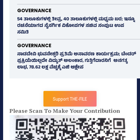
GOVERNANCE
54 ತಾಲೂಕುಗಳಲ್ಲಿ ತೀವ್ರ, 40 ತಾಲೂಕುಗಳಲ್ಲಿ ಮಧ್ಯಮ ಬರ; ಇನ್ನೂ
ರಚನೆಯಾಗದ ನೈಸರ್ಗಿಕ ವಿಕೋಪಗಳ ಸಚಿವ ಸಂಪುಟ ಉಪ
ಸಮಿತಿ
GOVERNANCE
ನಾಡದೇವಿ ಭುವನೇಶ್ವರಿ ಪ್ರತಿಮೆ ಅನಾವರಣ ಕಾರ್ಯಕ್ರಮ; ಟೆಂಡರ್
ಪ್ರಕ್ರಿಯೆಯಿಲ್ಲದೇ ವಿದ್ಯುತ್‌ ಅಲಂಕಾರ, ಗುತ್ತಿಗೆದಾರನಿಗೆ ಅನಗತ್ಯ
ಲಾಭ, 78.62 ಲಕ್ಷ ವೆಚ್ಚಕ್ಕೆ ಎಜಿ ಆಕ್ಷೇಪ
Support THE-FILE
Please Scan To Make Your Contribution