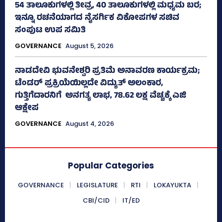
54 ತಾಲೂಕುಗಳಲ್ಲಿ ತೀವ್ರ, 40 ತಾಲೂಕುಗಳಲ್ಲಿ ಮಧ್ಯಮ ಬರ;
ಇನ್ನೂ ರಚನೆಯಾಗದ ನೈಸರ್ಗಿಕ ವಿಕೋಪಗಳ ಸಚಿವ
ಸಂಪುಟ ಉಪ ಸಮಿತಿ
GOVERNANCE
August 5, 2026
ನಾಡದೇವಿ ಭುವನೇಶ್ವರಿ ಪ್ರತಿಮೆ ಅನಾವರಣ ಕಾರ್ಯಕ್ರಮ;
ಟೆಂಡರ್ ಪ್ರಕ್ರಿಯೆಯಿಲ್ಲದೇ ವಿದ್ಯುತ್‌ ಅಲಂಕಾರ,
ಗುತ್ತಿಗೆದಾರನಿಗೆ ಅನಗತ್ಯ ಲಾಭ, 78.62 ಲಕ್ಷ ವೆಚ್ಚಕ್ಕೆ ಎಜಿ
ಆಕ್ಷೇಪ
GOVERNANCE
August 4, 2026
Popular Categories
GOVERNANCE
LEGISLATURE
RTI
LOKAYUKTA
CBI/CID
IT/ED