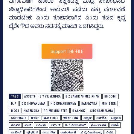
ವರ್ಗಾವಣೆಗೆ ಕೋರಿಕೆ ಸಲ್ಲಿಸಿದಲ್ಲಿ ಮಾತ್ರ ಸಂಬಂಧಿಸಿದ
ಜಿಲ್ಲಾಧಿಕಾರಿಗಳಿಂದ ಅನುಮತಿ ಪಡೆದು ಹಕ್ಕು ವರ್ಗಾವಣೆ
ಮಾಡಬೇಕು ಎಂದು ಸೂಚಿಸಲಾಗಿದೆ ಎಂದು ಸಚಿವ ಕೃಷ್ಣ
ಬೈರೇಗೌಡ ಅವರು ಸದನಕ್ಕೆ ಮಾಹಿತಿ ಒದಗಿಸಿದ್ದರು.
Support THE-FILE
TAGS
ASSETS
B Y VIJYENDRA
B Z ZAMIR AHMED KHAN
BHOOMI
BJP
D K SHIVAKUMAR
H D KUMARSWAMY
KARNATAKA
MINISTER
MODI
NARENDRA
PRIME MINISTER
R ASHOK
SIDDARAMAIAHA
SOFTWARE
WAKF
WAKF BILL
WAKF ROW
ಅಹ್ಮದ್‌
ಆರ್‌ಟಿಸಿ
ಒತ್ತುವರಿ
ಕಬಳಿಕೆ
ಖಾನ್‌
ಜಮೀನು
ಜಮೀರ್‌
ಡಿ ಕೆ ಶಿವಕುಮಾರ್
ನೋಂದಾವಣೆ
ಪಹಣಿ
ಪಾಟೀಲ್‌
ಪ್ರತಿಭಟನೆ
ಬಸನಗೌಡ
ಬಾಗಲಕೋಟೆ
ಬಿ ವೈ ವಿಜಯೇಂದ್ರ
ಬಿಜೆಪಿ