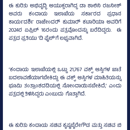
ಈ ಕುರಿತು ಅಭಿವೃದ್ಧಿ ಆಯುಕ್ತರಾಗಿದ್ದ ಡಾ ಶಾಲಿನಿ ರಜನೀಶ್‌
ಅವರು ಕಂದಾಯ ಇಲಾಖೆಯ ಸರ್ಕಾರದ ಪ್ರಧಾನ
ಕಾರ್ಯದರ್ಶಿ ರಾಜೇಂದರ್‍‌ ಕುಮಾರ್‍‌ ಕಟಾರಿಯಾ ಅವರಿಗೆ
2024ರ ಏಪ್ರಿಲ್‌ 16ರಂದು ಪತ್ರವೊಂದನ್ನು ಬರೆದಿದ್ದರು. ಈ
ಪತ್ರದ ಪ್ರತಿಯು ‘ದಿ ಫೈಲ್‌’ಗೆ ಲಭ್ಯವಾಗಿದೆ.
‘ಕಂದಾಯ ಇಲಾಖೆಯಲ್ಲಿ ಒಟ್ಟು 21,767 ವಕ್ಫ್‌ ಆಸ್ತಿಗಳ ಖಾತೆ
ಬದಲಾವಣೆಯಾಗಬೇಕಿದ್ದು ಈ ವಕ್ಫ್‌ ಆಸ್ತಿಗಳ ಮಾಹಿತಿಯನ್ನು
ಭೂಮಿ ತಂತ್ರಾಂಶದಡಿಯಲ್ಲಿ ನೋಂದಾಯಿಸಬೇಕಿದೆ,’ ಎಂದು
ಪತ್ರದಲ್ಲಿ ತಿಳಿಸಿದ್ದರು ಎಂಬುದು ಗೊತ್ತಾಗಿದೆ.
ಈ ಕುರಿತು ಕಂದಾಯ ಸಚಿವ ಕೃಷ್ಣಬೈರೇಗೌಡ ಮತ್ತು ಸಚಿವ ಬಿ