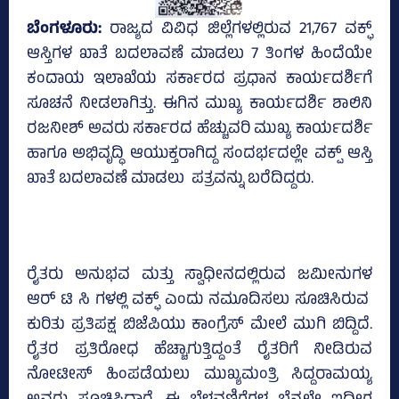
ಬೆಂಗಳೂರು:
ರಾಜ್ಯದ ವಿವಿಧ ಜಿಲ್ಲೆಗಳಲ್ಲಿರುವ 21,767 ವಕ್ಫ್‌
ಆಸ್ತಿಗಳ ಖಾತೆ ಬದಲಾವಣೆ ಮಾಡಲು 7 ತಿಂಗಳ ಹಿಂದೆಯೇ
ಕಂದಾಯ ಇಲಾಖೆಯ ಸರ್ಕಾರದ ಪ್ರಧಾನ ಕಾರ್ಯದರ್ಶಿಗೆ
ಸೂಚನೆ ನೀಡಲಾಗಿತ್ತು. ಈಗಿನ ಮುಖ್ಯ ಕಾರ್ಯದರ್ಶಿ ಶಾಲಿನಿ
ರಜನೀಶ್‌ ಅವರು ಸರ್ಕಾರದ ಹೆಚ್ಚುವರಿ ಮುಖ್ಯ ಕಾರ್ಯದರ್ಶಿ
ಹಾಗೂ ಅಭಿವೃದ್ಧಿ ಆಯುಕ್ತರಾಗಿದ್ದ ಸಂದರ್ಭದಲ್ಲೇ ವಕ್ಪ್‌ ಆಸ್ತಿ
ಖಾತೆ ಬದಲಾವಣೆ ಮಾಡಲು ಪತ್ರವನ್ನು ಬರೆದಿದ್ದರು.
ರೈತರು ಅನುಭವ ಮತ್ತು ಸ್ವಾಧೀನದಲ್ಲಿರುವ ಜಮೀನುಗಳ
ಆರ್ ಟಿ ಸಿ ಗಳಲ್ಲಿ ವಕ್ಫ್‌ ಎಂದು ನಮೂದಿಸಲು ಸೂಚಿಸಿರುವ
ಕುರಿತು ಪ್ರತಿಪಕ್ಷ ಬಿಜೆಪಿಯು ಕಾಂಗ್ರೆಸ್‌ ಮೇಲೆ ಮುಗಿ ಬಿದ್ದಿದೆ.
ರೈತರ ಪ್ರತಿರೋಧ ಹೆಚ್ಚಾಗುತ್ತಿದ್ದಂತೆ ರೈತರಿಗೆ ನೀಡಿರುವ
ನೋಟೀಸ್‌ ಹಿಂಪಡೆಯಲು ಮುಖ್ಯಮಂತ್ರಿ ಸಿದ್ದರಾಮಯ್ಯ