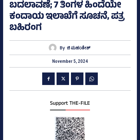
ಬದಲಾವಣೆ; 7 ತಿಂಗಳ ಹಿಂದೆಯೇ
ಕಂದಾಯ ಇಲಾಖೆಗೆ ಸೂಚನೆ, ಪತ್ರ
ಬಹಿರಂಗ
By
ಜಿ ಮಹಂತೇಶ್
November 5, 2024
Support THE-FILE