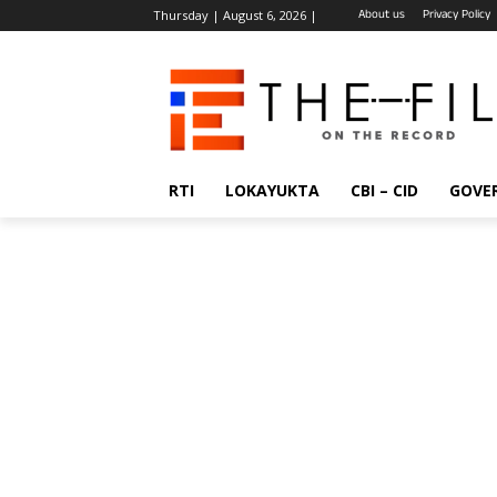
About us
Privacy Policy
Thursday | August 6, 2026 |
RTI
LOKAYUKTA
CBI – CID
GOVE