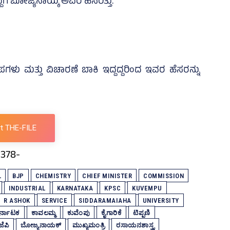
ೆಗೆ ಬೋಜ್ಯನಾಯ್ಕ ಅವರ ಹೆಸರಿತ್ತು.
ಮತ್ತು ವಿಚಾರಣೆ ಬಾಕಿ ಇದ್ದದ್ದರಿಂದ ಇವರ ಹೆಸರನ್ನು
t THE-FILE
L
BJP
CHEMISTRY
CHIEF MINISTER
COMMISSION
INDUSTRIAL
KARNATAKA
KPSC
KUVEMPU
R ASHOK
SERVICE
SIDDARAMAIAHA
UNIVERSITY
ರ್ನಾಟಕ
ಕಾವಲಮ್ಮ
ಕುವೆಂಪು
ಕೈಗಾರಿಕೆ
ಟಿಪ್ಪಣಿ
ಜೆಪಿ
ಬೋಜ್ಯನಾಯಕ್
ಮುಖ್ಯಮಂತ್ರಿ
ರಸಾಯನಶಾಸ್ತ್ರ