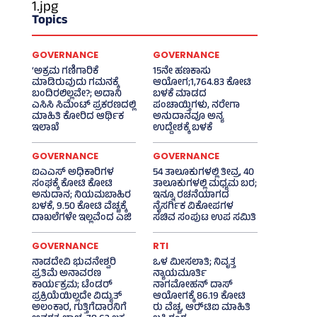
Topics
GOVERNANCE
GOVERNANCE
‘ಅಕ್ರಮ ಗಣಿಗಾರಿಕೆ
15ನೇ ಹಣಕಾಸು
ಮಾಡಿರುವುದು ಗಮನಕ್ಕೆ
ಆಯೋಗ;1,764.83 ಕೋಟಿ
ಬಂದಿರಲಿಲ್ಲವೇ?; ಅದಾನಿ
ಬಳಕೆ ಮಾಡದ
ಎಸಿಸಿ ಸಿಮೆಂಟ್ ಪ್ರಕರಣದಲ್ಲಿ
ಪಂಚಾಯ್ತಿಗಳು, ನರೇಗಾ
ಮಾಹಿತಿ ಕೋರಿದ ಆರ್ಥಿಕ
ಅನುದಾನವೂ ಅನ್ಯ
ಇಲಾಖೆ
ಉದ್ದೇಶಕ್ಕೆ ಬಳಕೆ
GOVERNANCE
GOVERNANCE
ಐಎಎಸ್‌ ಅಧಿಕಾರಿಗಳ
54 ತಾಲೂಕುಗಳಲ್ಲಿ ತೀವ್ರ, 40
ಸಂಘಕ್ಕೆ ಕೋಟಿ ಕೋಟಿ
ತಾಲೂಕುಗಳಲ್ಲಿ ಮಧ್ಯಮ ಬರ;
ಅನುದಾನ; ನಿಯಮಬಾಹಿರ
ಇನ್ನೂ ರಚನೆಯಾಗದ
ಬಳಕೆ, 9.50 ಕೋಟಿ ವೆಚ್ಚಕ್ಕೆ
ನೈಸರ್ಗಿಕ ವಿಕೋಪಗಳ
ದಾಖಲೆಗಳೇ ಇಲ್ಲವೆಂದ ಎಜಿ
ಸಚಿವ ಸಂಪುಟ ಉಪ ಸಮಿತಿ
GOVERNANCE
RTI
ನಾಡದೇವಿ ಭುವನೇಶ್ವರಿ
ಒಳ ಮೀಸಲಾತಿ; ನಿವೃತ್ತ
ಪ್ರತಿಮೆ ಅನಾವರಣ
ನ್ಯಾಯಮೂರ್ತಿ
ಕಾರ್ಯಕ್ರಮ; ಟೆಂಡರ್
ನಾಗಮೋಹನ್ ದಾಸ್
ಪ್ರಕ್ರಿಯೆಯಿಲ್ಲದೇ ವಿದ್ಯುತ್‌
ಆಯೋಗಕ್ಕೆ 86.19 ಕೋಟಿ
ಅಲಂಕಾರ, ಗುತ್ತಿಗೆದಾರನಿಗೆ
ರು ವೆಚ್ಚ, ಆರ್‍‌ಟಿಐ ಮಾಹಿತಿ