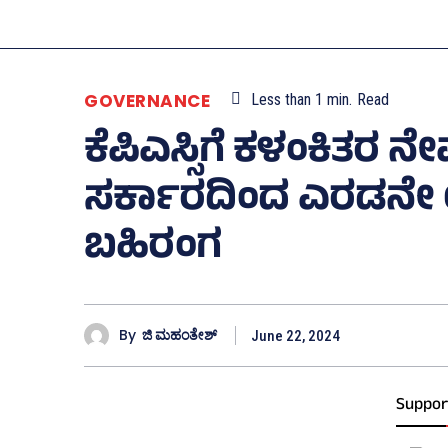
GOVERNANCE
Less than 1
min.
Read
ಕೆಪಿಎಸ್ಸಿಗೆ ಕಳಂಕಿತರ ನೇಮ
ಸರ್ಕಾರದಿಂದ ಎರಡನೇ ಯತ
ಬಹಿರಂಗ
By
ಜಿ ಮಹಂತೇಶ್
June 22, 2024
Suppor