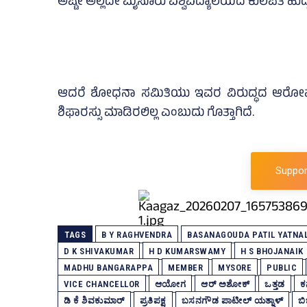
ಅಷ್ಟೇ ಅಲ್ಲದೇ ಮೈಸೂರು ವಿಶ್ವವಿದ್ಯಾಲಯದ ಕುಲಪತಿ ಹುದ್ದ
ಆದರೆ ಶೋಧನಾ ಸಮಿತಿಯು ಇವರ ವಿರುದ್ಧದ ಆರೋಪಗಳು 
ಶಿಫಾರಸ್ಸು ಮಾಡಿರಲಿಲ್ಲ ಎಂಬುದು ಗೊತ್ತಾಗಿದೆ.
Suppor
TAGS
B Y RAGHVENDRA
BASANAGOUDA PATIL YATNA
D K SHIVAKUMAR
H D KUMARSWAMY
H S BHOJANAIK
MADHU BANGARAPPA
MEMBER
MYSORE
PUBLIC
VICE CHANCELLOR
ಆಯೋಗ
ಆರ್‌ ಅಶೋಕ್‌
ಒತ್ತಡ
ಕ
ಡಿ ಕೆ ಶಿವಕುಮಾರ್
ಪ್ರತಿಪಕ್ಷ
ಬಸನಗೌಡ ಪಾಟೀಲ್‌ ಯತ್ನಾಳ್‌
ಬಿ