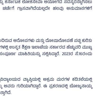
ರನ್ನು ಕರ್ನಾಟಕ ಲೋಕಸೇವಾ ಆಯೋಗದ ಸದಸ್ಯರನ್ನಾಗಿಸಲು
ು ಚರ್ಚೆಗೆ ಗ್ರಾಸವಾಗಿದೆಯಲ್ಲದೇ ಹಲವು ಅನುಮಾನಗಳಿಗೆ
ಬಂದಿರುವ ಆರೋಪಗಳು ಮತ್ತು ದೋಷಾರೋಪಣೆ ಪಟ್ಟಿ ಕುರಿತು
ಂಗಳಲ್ಲಿ ಉನ್ನತ ಶಿಕ್ಷಣ ಇಲಾಖೆಯ ಸರ್ಕಾರದ ಹೆಚ್ಚುವರಿ ಮುಖ್ಯ
‌ ಸಂಪೂರ್ಣ ಮಾಹಿತಿಯನ್ನು ಸಲ್ಲಿಸಿದ್ದಾರೆ. 2023ರ ಸೆ.16ರಂದು
್ವವಿದ್ಯಾಲಯದ ವ್ಯಾಪ್ತಿಯಲ್ಲಿ ಅಕ್ರಮ ಮರಗಳ ಕಡಿತಲೆಯಲ್ಲಿ
 ಅವರು ಗುರಿಯಾಗಿದ್ದಾರೆ. ಈ ಪ್ರಕರಣದಲ್ಲಿ ಬೋಜ್ಯನಾಯ್ಕ
ಾಗಿದೆ.