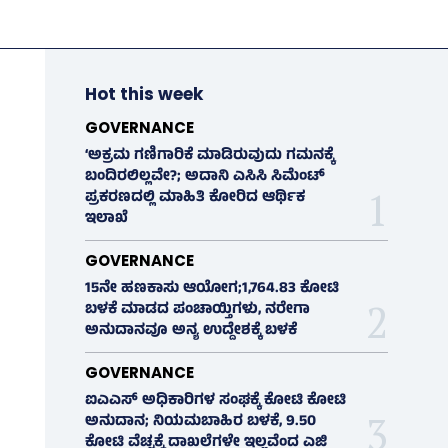
Hot this week
GOVERNANCE
‘ಅಕ್ರಮ ಗಣಿಗಾರಿಕೆ ಮಾಡಿರುವುದು ಗಮನಕ್ಕೆ
ಬಂದಿರಲಿಲ್ಲವೇ?; ಅದಾನಿ ಎಸಿಸಿ ಸಿಮೆಂಟ್
ಪ್ರಕರಣದಲ್ಲಿ ಮಾಹಿತಿ ಕೋರಿದ ಆರ್ಥಿಕ
ಇಲಾಖೆ
GOVERNANCE
15ನೇ ಹಣಕಾಸು ಆಯೋಗ;1,764.83 ಕೋಟಿ
ಬಳಕೆ ಮಾಡದ ಪಂಚಾಯ್ತಿಗಳು, ನರೇಗಾ
ಅನುದಾನವೂ ಅನ್ಯ ಉದ್ದೇಶಕ್ಕೆ ಬಳಕೆ
GOVERNANCE
ಐಎಎಸ್‌ ಅಧಿಕಾರಿಗಳ ಸಂಘಕ್ಕೆ ಕೋಟಿ ಕೋಟಿ
ಅನುದಾನ; ನಿಯಮಬಾಹಿರ ಬಳಕೆ, 9.50
ಕೋಟಿ ವೆಚ್ಚಕ್ಕೆ ದಾಖಲೆಗಳೇ ಇಲ್ಲವೆಂದ ಎಜಿ