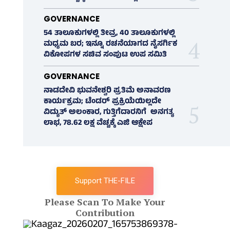
GOVERNANCE
54 ತಾಲೂಕುಗಳಲ್ಲಿ ತೀವ್ರ, 40 ತಾಲೂಕುಗಳಲ್ಲಿ
ಮಧ್ಯಮ ಬರ; ಇನ್ನೂ ರಚನೆಯಾಗದ ನೈಸರ್ಗಿಕ
ವಿಕೋಪಗಳ ಸಚಿವ ಸಂಪುಟ ಉಪ ಸಮಿತಿ
GOVERNANCE
ನಾಡದೇವಿ ಭುವನೇಶ್ವರಿ ಪ್ರತಿಮೆ ಅನಾವರಣ
ಕಾರ್ಯಕ್ರಮ; ಟೆಂಡರ್ ಪ್ರಕ್ರಿಯೆಯಿಲ್ಲದೇ
ವಿದ್ಯುತ್‌ ಅಲಂಕಾರ, ಗುತ್ತಿಗೆದಾರನಿಗೆ ಅನಗತ್ಯ
ಲಾಭ, 78.62 ಲಕ್ಷ ವೆಚ್ಚಕ್ಕೆ ಎಜಿ ಆಕ್ಷೇಪ
Support THE-FILE
Please Scan To Make Your
Contribution