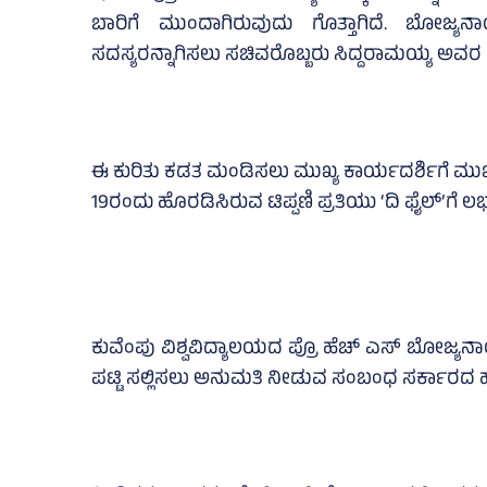
ಬಾರಿಗೆ ಮುಂದಾಗಿರುವುದು ಗೊತ್ತಾಗಿದೆ. ಬೋ
ಸದಸ್ಯರನ್ನಾಗಿಸಲು ಸಚಿವರೊಬ್ಬರು ಸಿದ್ದರಾಮಯ್ಯ ಅವರ ಮೇ
ಈ ಕುರಿತು ಕಡತ ಮಂಡಿಸಲು ಮುಖ್ಯ ಕಾರ್ಯದರ್ಶಿಗೆ ಮುಖ್ಯ
19ರಂದು ಹೊರಡಿಸಿರುವ ಟಿಪ್ಪಣಿ ಪ್ರತಿಯು ‘ದಿ ಫೈಲ್‌’ಗೆ ಲಭ್
ಕುವೆಂಪು ವಿಶ್ವವಿದ್ಯಾಲಯದ ಪ್ರೊ ಹೆಚ್‌ ಎಸ್‌ ಬೋಜ್
ಪಟ್ಟಿ ಸಲ್ಲಿಸಲು ಅನುಮತಿ ನೀಡುವ ಸಂಬಂಧ ಸರ್ಕಾರದ ಹ