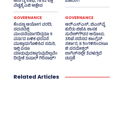
ಅನಗತ್ಯ ಲಾಭ, 78.62 ಲಕ್ಷ
ಬಹಿರಂಗ
ವೆಚ್ಚಕ್ಕೆ ಎಜಿ ಆಕ್ಷೇಪ
GOVERNANCE
GOVERNANCE
ಕೆಂಪಣ್ಣ ಆಯೋಗ ವರದಿ;
ಆರ್‍‌ಎಸ್‌ಎಸ್‌, ಬಿಎಸ್‌ವೈ
ಸದನದಲ್ಲಿ
ಕುರಿತು ಬಿಜೆಪಿ ಶಾಸಕ
ಮಂಡನೆಯಾಗದಿದ್ದರೂ 9
ಸುರೇಶ್‌ಗೌಡರ ಆರೋಪ;
ವರ್ಷದ ಬಳಿಕ ಭರವಸೆ
ತನಿಖೆ ನಡೆಸದ ಕಾಂಗ್ರೆಸ್‌
ಮುಕ್ತಾಯಗೊಳಿಸಿದ ಸಮಿತಿ,
ಸರ್ಕಾರ, 8 ತಿಂಗಳಿನಿಂದಲೂ
ಇಲ್ಲಿ ಏನೂ
ಜಿ ಪರಮೇಶ್ವರ್
ಮಾಡುವುದಕ್ಕಾಗುವುದಿಲ್ಲವೆಂ
ಲಾಗಿನ್‌ನಲ್ಲೇ ತೆವಳುತ್ತಿದೆ
ದಿದ್ದೇಕೆ ತುಷಾರ್ ಗಿರಿನಾಥ್?
ಟಿಪ್ಪಣಿ
Related Articles