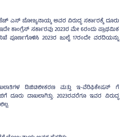
ೆಚ್‌ ಎಸ್‌ ಬೋಜ್ಯನಾಯ್ಕ ಅವರ ವಿರುದ್ಧ ಸರ್ಕಾರಕ್ಕೆ ದೂರು
ಲು ಇದೇ ಕಾಂಗ್ರೆಸ್‌ ಸರ್ಕಾರವು 2023ರ ಮೇ 6ರಂದು ಪ್ರಾಥಮಿಕ
ನಿಖೆ ಪೂರ್ಣಗೊಳಿಸಿ 2023ರ ಜುಲೈ 17ರಂದೇ ವರದಿಯನ್ನು
ಲಾತಿಗಳ ಡಿಜಿಟಿಲೀಕರಣ ಮತ್ತು ಇ-ವೆರಿಫಿಕೇಷನ್ ಗೆ
ಿಗೆ ದೂರು ದಾಖಲಾಗಿತ್ತು. 2023ರವರೆಗೂ ಇವರ ವಿರುದ್ಧ
ಲ್ಲ.