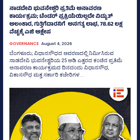
ನಾಡದೇವಿ ಭುವನೇಶ್ವರಿ ಪ್ರತಿಮೆ ಅನಾವರಣ
ಕಾರ್ಯಕ್ರಮ; ಟೆಂಡರ್ ಪ್ರಕ್ರಿಯೆಯಿಲ್ಲದೇ ವಿದ್ಯುತ್‌
ಅಲಂಕಾರ, ಗುತ್ತಿಗೆದಾರನಿಗೆ ಅನಗತ್ಯ ಲಾಭ, 78.62 ಲಕ್ಷ
ವೆಚ್ಚಕ್ಕೆ ಎಜಿ ಆಕ್ಷೇಪ
GOVERNANCE
August 4, 2026
ಬೆಂಗಳೂರು; ವಿಧಾನಸೌಧದ ಆವರಣದಲ್ಲಿ ನಿರ್ಮಿಸಿರುವ
ನಾಡದೇವಿ ಭುವನೇಶ್ವರಿಯ 25 ಅಡಿ ಎತ್ತರದ ಕಂಚಿನ ಪ್ರತಿಮೆ
ಅನಾವರಣ ಕಾರ್ಯಕ್ರಮದ ದಿನದಂದು ವಿಧಾನಸೌಧ,
ವಿಕಾಸಸೌಧ ಮತ್ತ ಸರ್ಕಾರಿ ಕಚೇರಿಗಳ...