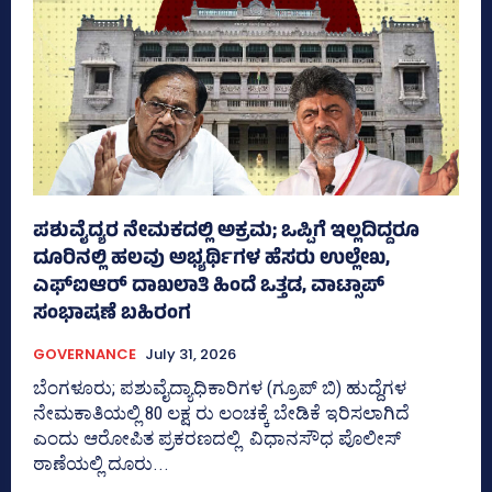
ಪಶುವೈದ್ಯರ ನೇಮಕದಲ್ಲಿ ಅಕ್ರಮ; ಒಪ್ಪಿಗೆ ಇಲ್ಲದಿದ್ದರೂ
ದೂರಿನಲ್ಲಿ ಹಲವು ಅಭ್ಯರ್ಥಿಗಳ ಹೆಸರು ಉಲ್ಲೇಖ,
ಎಫ್‌ಐಆರ್ ದಾಖಲಾತಿ ಹಿಂದೆ ಒತ್ತಡ, ವಾಟ್ಸಾಪ್‌
ಸಂಭಾಷಣೆ ಬಹಿರಂಗ
GOVERNANCE
July 31, 2026
ಬೆಂಗಳೂರು; ಪಶುವೈದ್ಯಾಧಿಕಾರಿಗಳ (ಗ್ರೂಪ್ ಬಿ) ಹುದ್ದೆಗಳ
ನೇಮಕಾತಿಯಲ್ಲಿ 80 ಲಕ್ಷ ರು ಲಂಚಕ್ಕೆ ಬೇಡಿಕೆ ಇರಿಸಲಾಗಿದೆ
ಎಂದು ಆರೋಪಿತ ಪ್ರಕರಣದಲ್ಲಿ ವಿಧಾನಸೌಧ ಪೊಲೀಸ್‌
ಠಾಣೆಯಲ್ಲಿ ದೂರು...