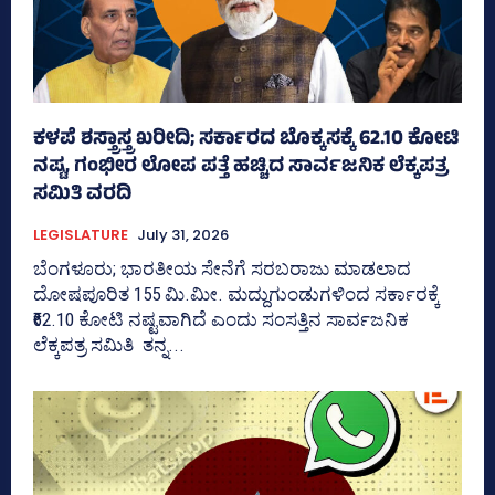
ಕಳಪೆ ಶಸ್ತ್ರಾಸ್ತ್ರ ಖರೀದಿ; ಸರ್ಕಾರದ ಬೊಕ್ಕಸಕ್ಕೆ 62.10 ಕೋಟಿ
ನಷ್ಟ, ಗಂಭೀರ ಲೋಪ ಪತ್ತೆ ಹಚ್ಚಿದ ಸಾರ್ವಜನಿಕ ಲೆಕ್ಕಪತ್ರ
ಸಮಿತಿ ವರದಿ
LEGISLATURE
July 31, 2026
ಬೆಂಗಳೂರು; ಭಾರತೀಯ ಸೇನೆಗೆ ಸರಬರಾಜು ಮಾಡಲಾದ
ದೋಷಪೂರಿತ 155 ಮಿ.ಮೀ. ಮದ್ದುಗುಂಡುಗಳಿಂದ ಸರ್ಕಾರಕ್ಕೆ
₹62.10 ಕೋಟಿ ನಷ್ಟವಾಗಿದೆ ಎಂದು ಸಂಸತ್ತಿನ ಸಾರ್ವಜನಿಕ
ಲೆಕ್ಕಪತ್ರ ಸಮಿತಿ ತನ್ನ...