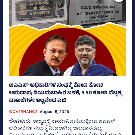
ಐಎಎಸ್‌ ಅಧಿಕಾರಿಗಳ ಸಂಘಕ್ಕೆ ಕೋಟಿ ಕೋಟಿ
ಅನುದಾನ; ನಿಯಮಬಾಹಿರ ಬಳಕೆ, 9.50 ಕೋಟಿ ವೆಚ್ಚಕ್ಕೆ
ದಾಖಲೆಗಳೇ ಇಲ್ಲವೆಂದ ಎಜಿ
GOVERNANCE
August 5, 2026
ಬೆಂಗಳೂರು; ರಾಜ್ಯದಲ್ಲಿ ಕಾರ್ಯನಿರ್ವಹಿಸುತ್ತಿರುವ ಐಎಎಸ್‌
ಅಧಿಕಾರಿಗಳ ಸಂಘಕ್ಕೆ ನೀಡಲಾಗಿದ್ದ ಅನುದಾನವನ್ನು
ನಿಯಮಬಾಹಿರವಾಗಿ ಬಳಕೆ ಮಾಡಿರುವುದು ಸೇರಿದಂತೆ ಹಲವು