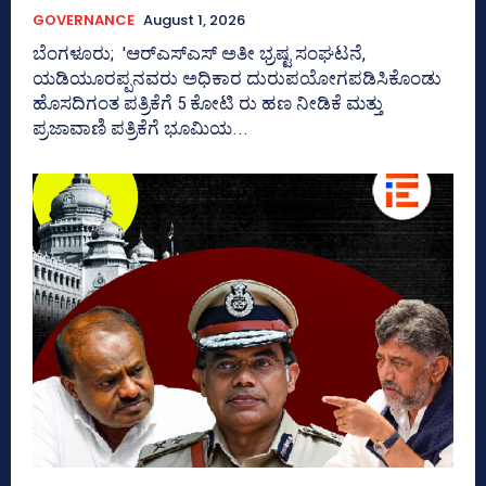
GOVERNANCE
August 1, 2026
ಬೆಂಗಳೂರು; 'ಆರ್‍‌ಎಸ್‌ಎಸ್‌ ಅತೀ ಭ್ರಷ್ಟ ಸಂಘಟನೆ,
ಯಡಿಯೂರಪ್ಪನವರು ಅಧಿಕಾರ ದುರುಪಯೋಗಪಡಿಸಿಕೊಂಡು
ಹೊಸದಿಗಂತ ಪತ್ರಿಕೆಗೆ 5 ಕೋಟಿ ರು ಹಣ ನೀಡಿಕೆ ಮತ್ತು
ಪ್ರಜಾವಾಣಿ ಪತ್ರಿಕೆಗೆ ಭೂಮಿಯ...