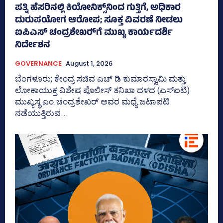
ಪತ್ನಿ ಹೆಸರಿನಲ್ಲಿ ಕಿಯೋನಿಕ್ಸ್‌ನಿಂದ ಗುತ್ತಿಗೆ, ಅಧಿಕಾರ
ದುರುಪಯೋಗ ಆರೋಪ; ಸೂಕ್ತ ವಿವರಣೆ ನೀಡಲು
ಐಪಿಎಸ್‌ ಚಂದ್ರಶೇಖರ್‍‌ಗೆ ಮುಖ್ಯ ಕಾರ್ಯದರ್ಶಿ
ನಿರ್ದೇಶನ
GOVERNANCE
August 1, 2026
ಬೆಂಗಳೂರು; ಕೇಂದ್ರ ಸಚಿವ ಎಚ್‌ ಡಿ ಕುಮಾರಸ್ವಾಮಿ ಮತ್ತು
ಲೋಕಾಯುಕ್ತ ವಿಶೇಷ ಪೊಲೀಸ್‌ ತನಿಖಾ ದಳದ (ಎಸ್‌ಐಟಿ)
ಮುಖ್ಯಸ್ಥ ಎಂ.ಚಂದ್ರಶೇಖರ್‌ ಅವರ ಮಧ್ಯೆ ಜಟಾಪಟಿ
ನಡೆಯುತ್ತಿರುವ...