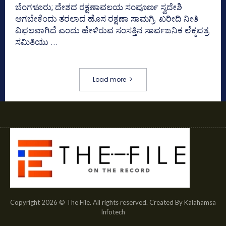
ಬೆಂಗಳೂರು; ದೇಶದ ರಕ್ಷಣಾವಲಯ ಸಂಪೂರ್ಣ ಸ್ವದೇಶಿ
ಆಗಬೇಕೆಂದು ತರಲಾದ ಹೊಸ ರಕ್ಷಣಾ ಸಾಮಗ್ರಿ ಖರೀದಿ ನೀತಿ
ವಿಫಲವಾಗಿದೆ ಎಂದು ಹೇಳಿರುವ ಸಂಸತ್ತಿನ ಸಾರ್ವಜನಿಕ ಲೆಕ್ಕಪತ್ರ
ಸಮಿತಿಯು ...
Load more
Copyright 2026 © The File. All rights reserved. Created By Kalahamsa
Infotech