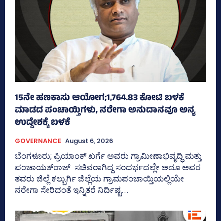
15ನೇ ಹಣಕಾಸು ಆಯೋಗ;1,764.83 ಕೋಟಿ ಬಳಕೆ
ಮಾಡದ ಪಂಚಾಯ್ತಿಗಳು, ನರೇಗಾ ಅನುದಾನವೂ ಅನ್ಯ
ಉದ್ದೇಶಕ್ಕೆ ಬಳಕೆ
GOVERNANCE
August 6, 2026
ಬೆಂಗಳೂರು; ಪ್ರಿಯಾಂಕ್‌ ಖರ್ಗೆ ಅವರು ಗ್ರಾಮೀಣಾಭಿವೃದ್ಧಿ ಮತ್ತು
ಪಂಚಾಯತ್‌ರಾಜ್‌ ಸಚಿವರಾಗಿದ್ದ ಸಂದರ್ಭದಲ್ಲೇ ಅದೂ ಅವರ
ತವರು ಜಿಲ್ಲೆ ಕಲ್ಬುರ್ಗಿ ಜಿಲ್ಲೆಯ ಗ್ರಾಮಪಂಚಾಯ್ತಿಯಲ್ಲಿಯೇ
ನರೇಗಾ ಸೇರಿದಂತೆ ಇನ್ನಿತರೆ ನಿರ್ದಿಷ್ಟ...