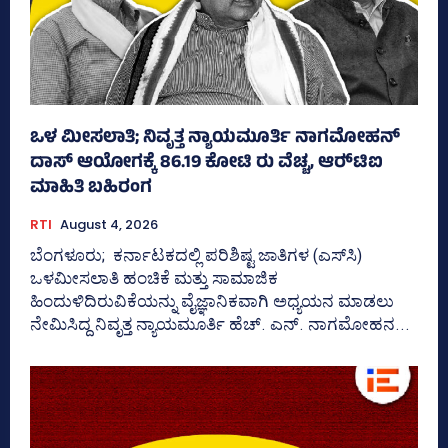
ಒಳ ಮೀಸಲಾತಿ; ನಿವೃತ್ತ ನ್ಯಾಯಮೂರ್ತಿ ನಾಗಮೋಹನ್
ದಾಸ್ ಆಯೋಗಕ್ಕೆ 86.19 ಕೋಟಿ ರು ವೆಚ್ಚ, ಆರ್‍‌ಟಿಐ
ಮಾಹಿತಿ ಬಹಿರಂಗ
RTI
August 4, 2026
ಬೆಂಗಳೂರು; ಕರ್ನಾಟಕದಲ್ಲಿ ಪರಿಶಿಷ್ಟ ಜಾತಿಗಳ (ಎಸ್‌ಸಿ)
ಒಳಮೀಸಲಾತಿ ಹಂಚಿಕೆ ಮತ್ತು ಸಾಮಾಜಿಕ
ಹಿಂದುಳಿದಿರುವಿಕೆಯನ್ನು ವೈಜ್ಞಾನಿಕವಾಗಿ ಅಧ್ಯಯನ ಮಾಡಲು
ನೇಮಿಸಿದ್ದ ನಿವೃತ್ತ ನ್ಯಾಯಮೂರ್ತಿ ಹೆಚ್. ಎನ್. ನಾಗಮೋಹನ...