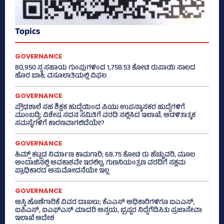
Topics
GOVERNANCE
80,950 ಸ್ವ ಸಹಾಯ ಗುಂಪುಗಳಿಂದ 1,758.53 ಕೋಟಿ ರುಪಾಯಿ ಸಾಲದ
ಹೊರ ಬಾಕಿ; ವಸೂಲಾತಿಯಲ್ಲಿ ವಿಫಲ
GOVERNANCE
ಪ್ರೌಢಶಾಲೆ ಸಹ ಶಿಕ್ಷಕ ಹುದ್ದೆಯಿಂದ ಪಿಯು ಉಪನ್ಯಾಸಕರ ಹುದ್ದೆಗಳಿಗೆ
ಮುಂಬಡ್ತಿ; ವಿಶೇಷ ಸದನ ಸಮಿತಿಗೆ ವರದಿ ಸಲ್ಲಿಸಿದ ಇಲಾಖೆ, ಆಡಳಿತಾತ್ಮಕ
ಸಮಸ್ಯೆಗಳಿಗೆ ಕಾರಣವಾಗಲಿದೆಯೇ?
GOVERNANCE
ಹಿಮ್ಸ್‌ ಕಟ್ಟಡ ನಿರ್ಮಾಣ ಕಾಮಗಾರಿ; 68.75 ಕೋಟಿ ರು ಹೆಚ್ಚುವರಿ, ಮೂಲ
ಅಂದಾಜಿನಲ್ಲಿ ಅವಕಾಶವೇ ಇರಲಿಲ್ಲ, ಗುಣನಿಯಂತ್ರಣ ವರದಿಗೆ ಸಕ್ಷಮ
ಪ್ರಾಧಿಕಾರದ ಅನುಮೋದನೆಯೇ ಇಲ್ಲ
GOVERNANCE
ಆಸ್ತಿ ಹೊಣೆಗಾರಿಕೆ ವಿವರ ದಾಖಲು; ಕೆಎಎಸ್ ಅಧಿಕಾರಿಗಳಿಗೂ ಐಎಎಸ್‌,
ಐಪಿಎಸ್‌, ಐಎಫ್‌ಎಸ್‌ ಮಾದರಿ ಅನ್ವಯ, ಭ್ರಷ್ಟರ ನಿದ್ದೆಗೆಡಿಸಿತು ಪ್ರಜಾಸೇವಾ
ಇಲಾಖೆ ಆದೇಶ