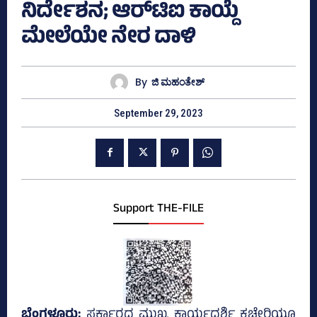
ನಿರ್ದೇಶನ; ಆರ್‌ಟಿಐ ಕಾಯ್ದೆ
ಮೇಲೆಯೇ ನೇರ ದಾಳಿ
By
ಜಿ ಮಹಂತೇಶ್
September 29, 2023
Support THE-FILE
ಬೆಂಗಳೂರು;
ಸರ್ಕಾರದ ಮುಖ್ಯ ಕಾರ್ಯದರ್ಶಿ ಕಚೇರಿಯೂ