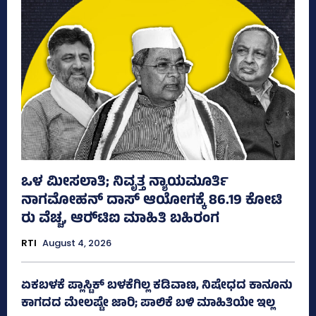
ಒಳ ಮೀಸಲಾತಿ; ನಿವೃತ್ತ ನ್ಯಾಯಮೂರ್ತಿ
ನಾಗಮೋಹನ್ ದಾಸ್ ಆಯೋಗಕ್ಕೆ 86.19 ಕೋಟಿ
ರು ವೆಚ್ಚ, ಆರ್‍‌ಟಿಐ ಮಾಹಿತಿ ಬಹಿರಂಗ
RTI
August 4, 2026
ಏಕಬಳಕೆ ಪ್ಲಾಸ್ಟಿಕ್‌ ಬಳಕೆಗಿಲ್ಲ ಕಡಿವಾಣ, ನಿಷೇಧದ ಕಾನೂನು
ಕಾಗದದ ಮೇಲಷ್ಟೇ ಜಾರಿ; ಪಾಲಿಕೆ ಬಳಿ ಮಾಹಿತಿಯೇ ಇಲ್ಲ