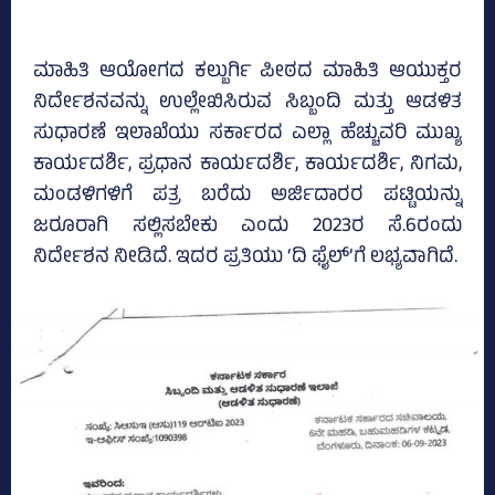
ಮಾಹಿತಿ ಆಯೋಗದ ಕಲ್ಬುರ್ಗಿ ಪೀಠದ ಮಾಹಿತಿ ಆಯುಕ್ತರ
ನಿರ್ದೇಶನವನ್ನು ಉಲ್ಲೇಖಿಸಿರುವ ಸಿಬ್ಬಂದಿ ಮತ್ತು ಆಡಳಿತ
ಸುಧಾರಣೆ ಇಲಾಖೆಯು ಸರ್ಕಾರದ ಎಲ್ಲಾ ಹೆಚ್ಚುವರಿ ಮುಖ್ಯ
ಕಾರ್ಯದರ್ಶಿ, ಪ್ರಧಾನ ಕಾರ್ಯದರ್ಶಿ, ಕಾರ್ಯದರ್ಶಿ, ನಿಗಮ,
ಮಂಡಳಿಗಳಿಗೆ ಪತ್ರ ಬರೆದು ಅರ್ಜಿದಾರರ ಪಟ್ಟಿಯನ್ನು
ಜರೂರಾಗಿ ಸಲ್ಲಿಸಬೇಕು ಎಂದು 2023ರ ಸೆ.6ರಂದು
ನಿರ್ದೇಶನ ನೀಡಿದೆ. ಇದರ ಪ್ರತಿಯು ‘ದಿ ಫೈಲ್‌’ಗೆ ಲಭ್ಯವಾಗಿದೆ.