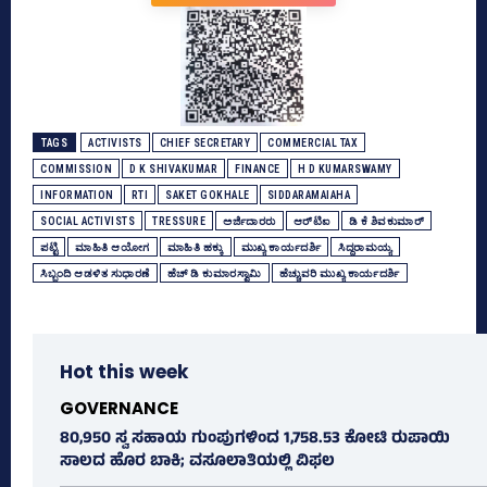
TAGS
ACTIVISTS
CHIEF SECRETARY
COMMERCIAL TAX
COMMISSION
D K SHIVAKUMAR
FINANCE
H D KUMARSWAMY
INFORMATION
RTI
SAKET GOKHALE
SIDDARAMAIAHA
SOCIAL ACTIVISTS
TRESSURE
ಅರ್ಜಿದಾರರು
ಆರ್‌ಟಿಐ
ಡಿ ಕೆ ಶಿವಕುಮಾರ್
ಪಟ್ಟಿ
ಮಾಹಿತಿ ಆಯೋಗ
ಮಾಹಿತಿ ಹಕ್ಕು
ಮುಖ್ಯ ಕಾರ್ಯದರ್ಶಿ
ಸಿದ್ದರಾಮಯ್ಯ
ಸಿಬ್ಬಂದಿ ಆಡಳಿತ ಸುಧಾರಣೆ
ಹೆಚ್‌ ಡಿ ಕುಮಾರಸ್ವಾಮಿ
ಹೆಚ್ಚುವರಿ ಮುಖ್ಯ ಕಾರ್ಯದರ್ಶಿ
Hot this week
GOVERNANCE
80,950 ಸ್ವ ಸಹಾಯ ಗುಂಪುಗಳಿಂದ 1,758.53 ಕೋಟಿ ರುಪಾಯಿ
ಸಾಲದ ಹೊರ ಬಾಕಿ; ವಸೂಲಾತಿಯಲ್ಲಿ ವಿಫಲ