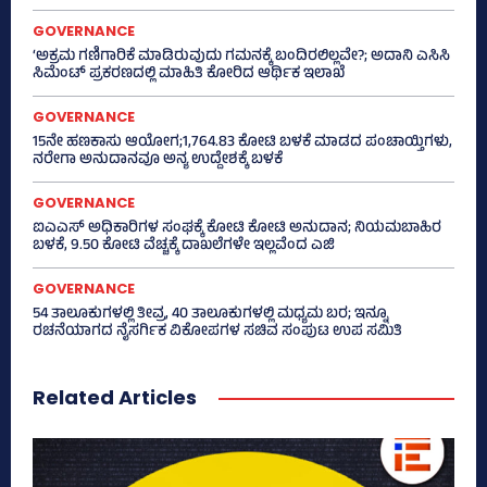
GOVERNANCE
‘ಅಕ್ರಮ ಗಣಿಗಾರಿಕೆ ಮಾಡಿರುವುದು ಗಮನಕ್ಕೆ ಬಂದಿರಲಿಲ್ಲವೇ?; ಅದಾನಿ ಎಸಿಸಿ
ಸಿಮೆಂಟ್ ಪ್ರಕರಣದಲ್ಲಿ ಮಾಹಿತಿ ಕೋರಿದ ಆರ್ಥಿಕ ಇಲಾಖೆ
GOVERNANCE
15ನೇ ಹಣಕಾಸು ಆಯೋಗ;1,764.83 ಕೋಟಿ ಬಳಕೆ ಮಾಡದ ಪಂಚಾಯ್ತಿಗಳು,
ನರೇಗಾ ಅನುದಾನವೂ ಅನ್ಯ ಉದ್ದೇಶಕ್ಕೆ ಬಳಕೆ
GOVERNANCE
ಐಎಎಸ್‌ ಅಧಿಕಾರಿಗಳ ಸಂಘಕ್ಕೆ ಕೋಟಿ ಕೋಟಿ ಅನುದಾನ; ನಿಯಮಬಾಹಿರ
ಬಳಕೆ, 9.50 ಕೋಟಿ ವೆಚ್ಚಕ್ಕೆ ದಾಖಲೆಗಳೇ ಇಲ್ಲವೆಂದ ಎಜಿ
GOVERNANCE
54 ತಾಲೂಕುಗಳಲ್ಲಿ ತೀವ್ರ, 40 ತಾಲೂಕುಗಳಲ್ಲಿ ಮಧ್ಯಮ ಬರ; ಇನ್ನೂ
ರಚನೆಯಾಗದ ನೈಸರ್ಗಿಕ ವಿಕೋಪಗಳ ಸಚಿವ ಸಂಪುಟ ಉಪ ಸಮಿತಿ
Related Articles