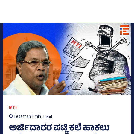
RTI
Less than 1
min.
Read
ಅರ್ಜಿದಾರರ ಪಟ್ಟಿ ಕಲೆ ಹಾಕಲು