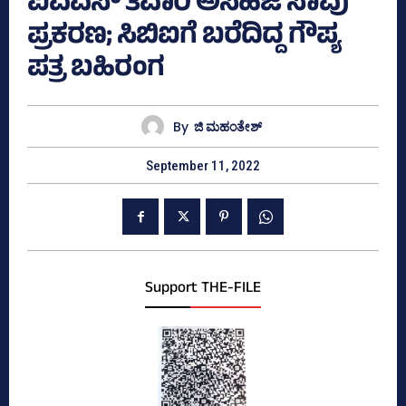
ಐಎಎಸ್‌ ತಿವಾರಿ ಅಸಹಜ ಸಾವು
ಪ್ರಕರಣ; ಸಿಬಿಐಗೆ ಬರೆದಿದ್ದ ಗೌಪ್ಯ
ಪತ್ರ ಬಹಿರಂಗ
By
ಜಿ ಮಹಂತೇಶ್
September 11, 2022
Support THE-FILE