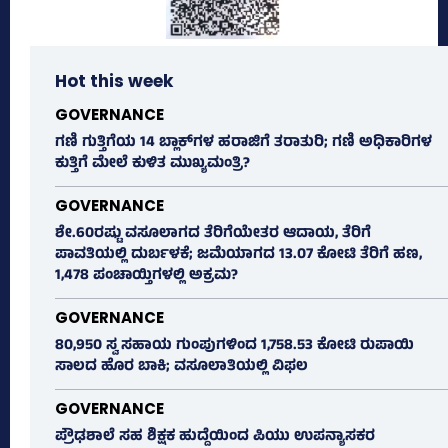
Hot this week
GOVERNANCE
ಗಣಿ ಗುತ್ತಿಗೆಯ 14 ಬ್ಲಾಕ್‌ಗಳ ಹರಾಜಿಗೆ ತರಾತುರಿ; ಗಣಿ ಅಧಿಕಾರಿಗಳ
ಕುತ್ತಿಗೆ ಮೇಲೆ ಕುಳಿತ ಮುಖ್ಯಮಂತ್ರಿ?
GOVERNANCE
ಶೇ.60ರಷ್ಟು ವಸೂಲಾಗದ ತೆರಿಗೆಯೇತರ ಆದಾಯ, ತೆರಿಗೆ
ಪಾವತಿಯಲ್ಲಿ ದುರ್ಬಳಕೆ; ಜಮೆಯಾಗದ 13.07 ಕೋಟಿ ತೆರಿಗೆ ಹಣ,
1,478 ಪಂಚಾಯ್ತಿಗಳಲ್ಲಿ ಅಕ್ರಮ?
GOVERNANCE
80,950 ಸ್ವ ಸಹಾಯ ಗುಂಪುಗಳಿಂದ 1,758.53 ಕೋಟಿ ರುಪಾಯಿ
ಸಾಲದ ಹೊರ ಬಾಕಿ; ವಸೂಲಾತಿಯಲ್ಲಿ ವಿಫಲ
GOVERNANCE
ಪ್ರೌಢಶಾಲೆ ಸಹ ಶಿಕ್ಷಕ ಹುದ್ದೆಯಿಂದ ಪಿಯು ಉಪನ್ಯಾಸಕರ