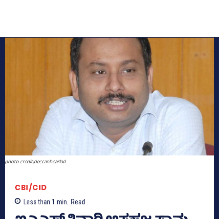
photo credit;deccanhearlad
CBI/CID
Less than 1
min.
Read