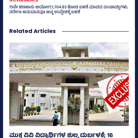
GOVERNANCE
15ನೇ ಹಣಕಾಸು ಆಯೋಗ;1,764.83 ಕೋಟಿ ಬಳಕೆ ಮಾಡದ ಪಂಚಾಯ್ತಿಗಳು,
ನರೇಗಾ ಅನುದಾನವೂ ಅನ್ಯ ಉದ್ದೇಶಕ್ಕೆ ಬಳಕೆ
Related Articles
ಮುಕ್ತ ವಿವಿ ವಿದ್ಯಾರ್ಥಿಗಳ ಶುಲ್ಕ ದುರ್ಬಳಕೆ; 16