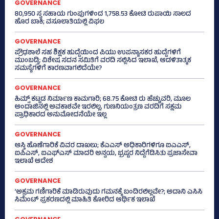
GOVERNANCE
80,950 ಸ್ವ ಸಹಾಯ ಗುಂಪುಗಳಿಂದ 1,758.53 ಕೋಟಿ ರುಪಾಯಿ ಸಾಲದ
ಹೊರ ಬಾಕಿ; ವಸೂಲಾತಿಯಲ್ಲಿ ವಿಫಲ
GOVERNANCE
ಪ್ರೌಢಶಾಲೆ ಸಹ ಶಿಕ್ಷಕ ಹುದ್ದೆಯಿಂದ ಪಿಯು ಉಪನ್ಯಾಸಕರ ಹುದ್ದೆಗಳಿಗೆ
ಮುಂಬಡ್ತಿ; ವಿಶೇಷ ಸದನ ಸಮಿತಿಗೆ ವರದಿ ಸಲ್ಲಿಸಿದ ಇಲಾಖೆ, ಆಡಳಿತಾತ್ಮಕ
ಸಮಸ್ಯೆಗಳಿಗೆ ಕಾರಣವಾಗಲಿದೆಯೇ?
GOVERNANCE
ಹಿಮ್ಸ್‌ ಕಟ್ಟಡ ನಿರ್ಮಾಣ ಕಾಮಗಾರಿ; 68.75 ಕೋಟಿ ರು ಹೆಚ್ಚುವರಿ, ಮೂಲ
ಅಂದಾಜಿನಲ್ಲಿ ಅವಕಾಶವೇ ಇರಲಿಲ್ಲ, ಗುಣನಿಯಂತ್ರಣ ವರದಿಗೆ ಸಕ್ಷಮ
ಪ್ರಾಧಿಕಾರದ ಅನುಮೋದನೆಯೇ ಇಲ್ಲ
GOVERNANCE
ಆಸ್ತಿ ಹೊಣೆಗಾರಿಕೆ ವಿವರ ದಾಖಲು; ಕೆಎಎಸ್ ಅಧಿಕಾರಿಗಳಿಗೂ ಐಎಎಸ್‌,
ಐಪಿಎಸ್‌, ಐಎಫ್‌ಎಸ್‌ ಮಾದರಿ ಅನ್ವಯ, ಭ್ರಷ್ಟರ ನಿದ್ದೆಗೆಡಿಸಿತು ಪ್ರಜಾಸೇವಾ
ಇಲಾಖೆ ಆದೇಶ
GOVERNANCE
‘ಅಕ್ರಮ ಗಣಿಗಾರಿಕೆ ಮಾಡಿರುವುದು ಗಮನಕ್ಕೆ ಬಂದಿರಲಿಲ್ಲವೇ?; ಅದಾನಿ ಎಸಿಸಿ
ಸಿಮೆಂಟ್ ಪ್ರಕರಣದಲ್ಲಿ ಮಾಹಿತಿ ಕೋರಿದ ಆರ್ಥಿಕ ಇಲಾಖೆ