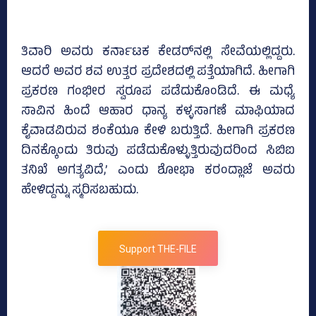
ತಿವಾರಿ ಅವರು ಕರ್ನಾಟಕ ಕೇಡರ್‌ನಲ್ಲಿ ಸೇವೆಯಲ್ಲಿದ್ದರು.
ಆದರೆ ಅವರ ಶವ ಉತ್ತರ ಪ್ರದೇಶದಲ್ಲಿ ಪತ್ತೆಯಾಗಿದೆ. ಹೀಗಾಗಿ
ಪ್ರಕರಣ ಗಂಭೀರ ಸ್ವರೂಪ ಪಡೆದುಕೊಂಡಿದೆ. ಈ ಮಧ್ಯೆ
ಸಾವಿನ ಹಿಂದೆ ಆಹಾರ ಧಾನ್ಯ ಕಳ್ಳಸಾಗಣೆ ಮಾಫಿಯಾದ
ಕೈವಾಡವಿರುವ ಶಂಕೆಯೂ ಕೇಳಿ ಬರುತ್ತಿದೆ. ಹೀಗಾಗಿ ಪ್ರಕರಣ
ದಿನಕ್ಕೊಂದು ತಿರುವು ಪಡೆದುಕೊಳ್ಳುತ್ತಿರುವುದರಿಂದ ಸಿಬಿಐ
ತನಿಖೆ ಅಗತ್ಯವಿದೆ,’ ಎಂದು ಶೋಭಾ ಕರಂದ್ಲಾಜೆ ಅವರು
ಹೇಳಿದ್ದನ್ನು ಸ್ಮರಿಸಬಹುದು.
Support THE-FILE