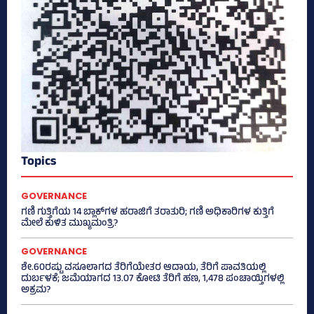
Topics
GOVERNANCE
ಗಣಿ ಗುತ್ತಿಗೆಯ 14 ಬ್ಲಾಕ್‌ಗಳ ಹರಾಜಿಗೆ ತರಾತುರಿ; ಗಣಿ ಅಧಿಕಾರಿಗಳ ಕುತ್ತಿಗೆ
ಮೇಲೆ ಕುಳಿತ ಮುಖ್ಯಮಂತ್ರಿ?
GOVERNANCE
ಶೇ.60ರಷ್ಟು ವಸೂಲಾಗದ ತೆರಿಗೆಯೇತರ ಆದಾಯ, ತೆರಿಗೆ ಪಾವತಿಯಲ್ಲಿ
ದುರ್ಬಳಕೆ; ಜಮೆಯಾಗದ 13.07 ಕೋಟಿ ತೆರಿಗೆ ಹಣ, 1,478 ಪಂಚಾಯ್ತಿಗಳಲ್ಲಿ
ಅಕ್ರಮ?