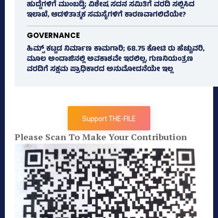
ಹುದ್ದೆಗಳಿಗೆ ಮುಂಬಡ್ತಿ; ವಿಶೇಷ ಸದನ ಸಮಿತಿಗೆ ವರದಿ ಸಲ್ಲಿಸಿದ
ಇಲಾಖೆ, ಆಡಳಿತಾತ್ಮಕ ಸಮಸ್ಯೆಗಳಿಗೆ ಕಾರಣವಾಗಲಿದೆಯೇ?
GOVERNANCE
ಹಿಮ್ಸ್‌ ಕಟ್ಟಡ ನಿರ್ಮಾಣ ಕಾಮಗಾರಿ; 68.75 ಕೋಟಿ ರು ಹೆಚ್ಚುವರಿ,
ಮೂಲ ಅಂದಾಜಿನಲ್ಲಿ ಅವಕಾಶವೇ ಇರಲಿಲ್ಲ, ಗುಣನಿಯಂತ್ರಣ
ವರದಿಗೆ ಸಕ್ಷಮ ಪ್ರಾಧಿಕಾರದ ಅನುಮೋದನೆಯೇ ಇಲ್ಲ
Support THE-FILE
Please Scan To Make Your Contribution