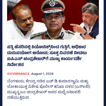
ಪತ್ನಿ ಹೆಸರಿನಲ್ಲಿ ಕಿಯೋನಿಕ್ಸ್‌ನಿಂದ ಗುತ್ತಿಗೆ, ಅಧಿಕಾರ
ದುರುಪಯೋಗ ಆರೋಪ; ಸೂಕ್ತ ವಿವರಣೆ ನೀಡಲು
ಐಪಿಎಸ್‌ ಚಂದ್ರಶೇಖರ್‍‌ಗೆ ಮುಖ್ಯ ಕಾರ್ಯದರ್ಶಿ
ನಿರ್ದೇಶನ
GOVERNANCE
August 1, 2026
ಬೆಂಗಳೂರು; ಕೇಂದ್ರ ಸಚಿವ ಎಚ್‌ ಡಿ ಕುಮಾರಸ್ವಾಮಿ ಮತ್ತು
ಲೋಕಾಯುಕ್ತ ವಿಶೇಷ ಪೊಲೀಸ್‌ ತನಿಖಾ ದಳದ (ಎಸ್‌ಐಟಿ)
ಮುಖ್ಯಸ್ಥ ಎಂ.ಚಂದ್ರಶೇಖರ್‌ ಅವರ ಮಧ್ಯೆ ಜಟಾಪಟಿ
ನಡೆಯುತ್ತಿರುವ...