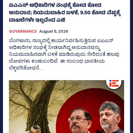
ಐಎಎಸ್‌ ಅಧಿಕಾರಿಗಳ ಸಂಘಕ್ಕೆ ಕೋಟಿ ಕೋಟಿ
ಅನುದಾನ; ನಿಯಮಬಾಹಿರ ಬಳಕೆ, 9.50 ಕೋಟಿ ವೆಚ್ಚಕ್ಕೆ
ದಾಖಲೆಗಳೇ ಇಲ್ಲವೆಂದ ಎಜಿ
GOVERNANCE
August 5, 2026
ಬೆಂಗಳೂರು; ರಾಜ್ಯದಲ್ಲಿ ಕಾರ್ಯನಿರ್ವಹಿಸುತ್ತಿರುವ ಐಎಎಸ್‌
ಅಧಿಕಾರಿಗಳ ಸಂಘಕ್ಕೆ ನೀಡಲಾಗಿದ್ದ ಅನುದಾನವನ್ನು
ನಿಯಮಬಾಹಿರವಾಗಿ ಬಳಕೆ ಮಾಡಿರುವುದು ಸೇರಿದಂತೆ ಹಲವು
ಲೋಪಗಳು ಕಂಡುಬಂದಿವೆ. ಈ ಸಂಬಂಧ ಭಾರತೀಯ
ಲೆಕ್ಕಪರಿಶೋಧನೆ...