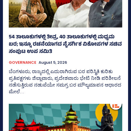
54 ತಾಲೂಕುಗಳಲ್ಲಿ ತೀವ್ರ, 40 ತಾಲೂಕುಗಳಲ್ಲಿ ಮಧ್ಯಮ
ಬರ; ಇನ್ನೂ ರಚನೆಯಾಗದ ನೈಸರ್ಗಿಕ ವಿಕೋಪಗಳ ಸಚಿವ
ಸಂಪುಟ ಉಪ ಸಮಿತಿ
GOVERNANCE
August 5, 2026
ಬೆಂಗಳೂರು; ರಾಜ್ಯದಲ್ಲಿ ಎದುರಾಗಿರುವ ಬರ ಪರಿಸ್ಥಿತಿ ಕುರಿತು
ಪ್ರತಿಪಕ್ಷಗಳು ಜಿಲ್ಲಾವಾರು, ಪ್ರದೇಶವಾರು ಭೇಟಿ ನೀಡಿ ಪರಿಶೀಲನೆ
ನಡೆಸುತ್ತಿರುವ ನಡುವೆಯೇ ಸಮಗ್ರ ಬರ ಮೌಲ್ಯಮಾಪನ ಆಧಾರದ
ಮೇಲೆ...