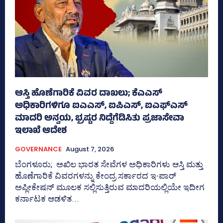
ಆಸ್ತಿ ಹೊಣೆಗಾರಿಕೆ ವಿವರ ದಾಖಲು; ಕೆಎಎಸ್
ಅಧಿಕಾರಿಗಳಿಗೂ ಐಎಎಸ್‌, ಐಪಿಎಸ್‌, ಐಎಫ್‌ಎಸ್‌
ಮಾದರಿ ಅನ್ವಯ, ಭ್ರಷ್ಟರ ನಿದ್ದೆಗೆಡಿಸಿತು ಪ್ರಜಾಸೇವಾ
ಇಲಾಖೆ ಆದೇಶ
GOVERNANCE
August 7, 2026
ಬೆಂಗಳೂರು; ಅಖಿಲ ಭಾರತ ಸೇವೆಗಳ ಅಧಿಕಾರಿಗಳು ಆಸ್ತಿ ಮತ್ತು
ಹೊಣೆಗಾರಿಕೆ ವಿವರಗಳನ್ನು ಕೇಂದ್ರ ಸರ್ಕಾರದ ಇ-ಪಾರ್
ಅಪ್ಲೀಕೇಷನ್‌ ಮೂಲಕ ಸಲ್ಲಿಸುತ್ತಿರುವ ಮಾದರಿಯಲ್ಲಿಯೇ ಇದೀಗ
ಕರ್ನಾಟಕ ಆಡಳಿತ...