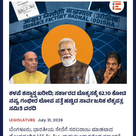
ಕಳಪೆ ಶಸ್ತ್ರಾಸ್ತ್ರ ಖರೀದಿ; ಸರ್ಕಾರದ ಬೊಕ್ಕಸಕ್ಕೆ 62.10 ಕೋಟಿ
ನಷ್ಟ, ಗಂಭೀರ ಲೋಪ ಪತ್ತೆ ಹಚ್ಚಿದ ಸಾರ್ವಜನಿಕ ಲೆಕ್ಕಪತ್ರ
ಸಮಿತಿ ವರದಿ
LEGISLATURE
July 31, 2026
ಬೆಂಗಳೂರು; ಭಾರತೀಯ ಸೇನೆಗೆ ಸರಬರಾಜು ಮಾಡಲಾದ