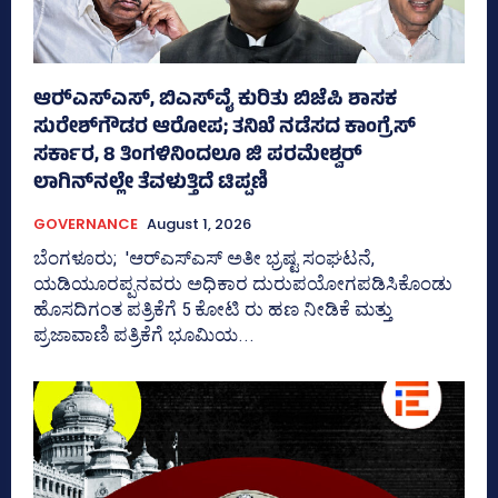
ಆರ್‍‌ಎಸ್‌ಎಸ್‌, ಬಿಎಸ್‌ವೈ ಕುರಿತು ಬಿಜೆಪಿ ಶಾಸಕ
ಸುರೇಶ್‌ಗೌಡರ ಆರೋಪ; ತನಿಖೆ ನಡೆಸದ ಕಾಂಗ್ರೆಸ್‌
ಸರ್ಕಾರ, 8 ತಿಂಗಳಿನಿಂದಲೂ ಜಿ ಪರಮೇಶ್ವರ್
ಲಾಗಿನ್‌ನಲ್ಲೇ ತೆವಳುತ್ತಿದೆ ಟಿಪ್ಪಣಿ
GOVERNANCE
August 1, 2026
ಬೆಂಗಳೂರು; 'ಆರ್‍‌ಎಸ್‌ಎಸ್‌ ಅತೀ ಭ್ರಷ್ಟ ಸಂಘಟನೆ,
ಯಡಿಯೂರಪ್ಪನವರು ಅಧಿಕಾರ ದುರುಪಯೋಗಪಡಿಸಿಕೊಂಡು
ಹೊಸದಿಗಂತ ಪತ್ರಿಕೆಗೆ 5 ಕೋಟಿ ರು ಹಣ ನೀಡಿಕೆ ಮತ್ತು
ಪ್ರಜಾವಾಣಿ ಪತ್ರಿಕೆಗೆ ಭೂಮಿಯ...