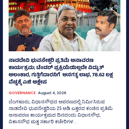
ನಾಡದೇವಿ ಭುವನೇಶ್ವರಿ ಪ್ರತಿಮೆ ಅನಾವರಣ
ಕಾರ್ಯಕ್ರಮ; ಟೆಂಡರ್ ಪ್ರಕ್ರಿಯೆಯಿಲ್ಲದೇ ವಿದ್ಯುತ್‌
ಅಲಂಕಾರ, ಗುತ್ತಿಗೆದಾರನಿಗೆ ಅನಗತ್ಯ ಲಾಭ, 78.62 ಲಕ್ಷ
ವೆಚ್ಚಕ್ಕೆ ಎಜಿ ಆಕ್ಷೇಪ
GOVERNANCE
August 4, 2026
ಬೆಂಗಳೂರು; ವಿಧಾನಸೌಧದ ಆವರಣದಲ್ಲಿ ನಿರ್ಮಿಸಿರುವ
ನಾಡದೇವಿ ಭುವನೇಶ್ವರಿಯ 25 ಅಡಿ ಎತ್ತರದ ಕಂಚಿನ ಪ್ರತಿಮೆ
ಅನಾವರಣ ಕಾರ್ಯಕ್ರಮದ ದಿನದಂದು ವಿಧಾನಸೌಧ,
ವಿಕಾಸಸೌಧ ಮತ್ತ ಸರ್ಕಾರಿ ಕಚೇರಿಗಳ...