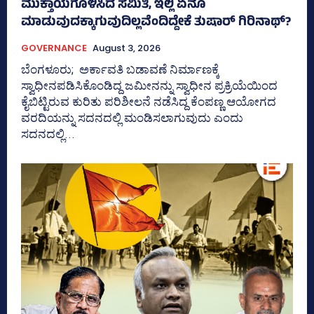
ಮುಕ್ತಾಯಗೊಳಿಸಿದ ಸಮಿತಿ, ಇಲ್ಲಿ ಏನೂ
ಮಾಡುವುದಕ್ಕಾಗುವುದಿಲ್ಲವೆಂದಿದ್ದೇಕೆ ತುಷಾರ್ ಗಿರಿನಾಥ್?
GOVERNANCE
August 3, 2026
ಬೆಂಗಳೂರು; ಅರ್ಕಾವತಿ ಬಡಾವಣೆ ನಿರ್ಮಾಣಕ್ಕೆ
ಸ್ವಾಧೀನಪಡಿಸಿಕೊಂಡಿದ್ದ ಜಮೀನನ್ನು ಸ್ವಾಧೀನ ಪ್ರಕ್ರಿಯೆಯಿಂದ
ಕೈಬಿಟ್ಟಿರುವ ಕುರಿತು ಪರಿಶೀಲನೆ ನಡೆಸಿದ್ದ ಕೆಂಪಣ್ಣ ಆಯೋಗದ
ವರದಿಯನ್ನು ಸದನದಲ್ಲಿ ಮಂಡಿಸಲಾಗುವುದು ಎಂದು
ಸದನದಲ್ಲಿ...