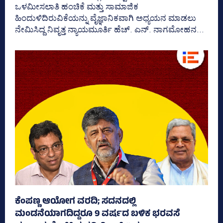
ಒಳಮೀಸಲಾತಿ ಹಂಚಿಕೆ ಮತ್ತು ಸಾಮಾಜಿಕ
ಹಿಂದುಳಿದಿರುವಿಕೆಯನ್ನು ವೈಜ್ಞಾನಿಕವಾಗಿ ಅಧ್ಯಯನ ಮಾಡಲು
ನೇಮಿಸಿದ್ದ ನಿವೃತ್ತ ನ್ಯಾಯಮೂರ್ತಿ ಹೆಚ್. ಎನ್. ನಾಗಮೋಹನ...
ಕೆಂಪಣ್ಣ ಆಯೋಗ ವರದಿ; ಸದನದಲ್ಲಿ
ಮಂಡನೆಯಾಗದಿದ್ದರೂ 9 ವರ್ಷದ ಬಳಿಕ ಭರವಸೆ