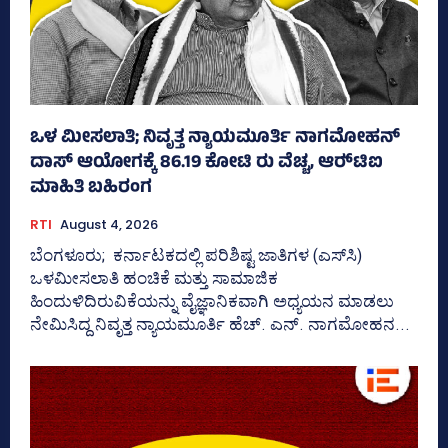
ಒಳ ಮೀಸಲಾತಿ; ನಿವೃತ್ತ ನ್ಯಾಯಮೂರ್ತಿ ನಾಗಮೋಹನ್
ದಾಸ್ ಆಯೋಗಕ್ಕೆ 86.19 ಕೋಟಿ ರು ವೆಚ್ಚ, ಆರ್‍‌ಟಿಐ
ಮಾಹಿತಿ ಬಹಿರಂಗ
RTI
August 4, 2026
ಬೆಂಗಳೂರು; ಕರ್ನಾಟಕದಲ್ಲಿ ಪರಿಶಿಷ್ಟ ಜಾತಿಗಳ (ಎಸ್‌ಸಿ)
ಒಳಮೀಸಲಾತಿ ಹಂಚಿಕೆ ಮತ್ತು ಸಾಮಾಜಿಕ
ಹಿಂದುಳಿದಿರುವಿಕೆಯನ್ನು ವೈಜ್ಞಾನಿಕವಾಗಿ ಅಧ್ಯಯನ ಮಾಡಲು
ನೇಮಿಸಿದ್ದ ನಿವೃತ್ತ ನ್ಯಾಯಮೂರ್ತಿ ಹೆಚ್. ಎನ್. ನಾಗಮೋಹನ...