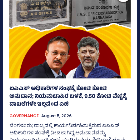
ಐಎಎಸ್‌ ಅಧಿಕಾರಿಗಳ ಸಂಘಕ್ಕೆ ಕೋಟಿ ಕೋಟಿ
ಅನುದಾನ; ನಿಯಮಬಾಹಿರ ಬಳಕೆ, 9.50 ಕೋಟಿ ವೆಚ್ಚಕ್ಕೆ
ದಾಖಲೆಗಳೇ ಇಲ್ಲವೆಂದ ಎಜಿ
GOVERNANCE
August 5, 2026
ಬೆಂಗಳೂರು; ರಾಜ್ಯದಲ್ಲಿ ಕಾರ್ಯನಿರ್ವಹಿಸುತ್ತಿರುವ ಐಎಎಸ್‌
ಅಧಿಕಾರಿಗಳ ಸಂಘಕ್ಕೆ ನೀಡಲಾಗಿದ್ದ ಅನುದಾನವನ್ನು
ನಿಯಮಬಾಹಿರವಾಗಿ ಬಳಕೆ ಮಾಡಿರುವುದು ಸೇರಿದಂತೆ ಹಲವು