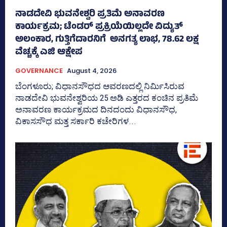
ನಾಡದೇವಿ ಭುವನೇಶ್ವರಿ ಪ್ರತಿಮೆ ಅನಾವರಣ
ಕಾರ್ಯಕ್ರಮ; ಟೆಂಡರ್ ಪ್ರಕ್ರಿಯೆಯಿಲ್ಲದೇ ವಿದ್ಯುತ್‌
ಅಲಂಕಾರ, ಗುತ್ತಿಗೆದಾರನಿಗೆ ಅನಗತ್ಯ ಲಾಭ, 78.62 ಲಕ್ಷ
ವೆಚ್ಚಕ್ಕೆ ಎಜಿ ಆಕ್ಷೇಪ
GOVERNANCE
August 4, 2026
ಬೆಂಗಳೂರು; ವಿಧಾನಸೌಧದ ಆವರಣದಲ್ಲಿ ನಿರ್ಮಿಸಿರುವ
ನಾಡದೇವಿ ಭುವನೇಶ್ವರಿಯ 25 ಅಡಿ ಎತ್ತರದ ಕಂಚಿನ ಪ್ರತಿಮೆ
ಅನಾವರಣ ಕಾರ್ಯಕ್ರಮದ ದಿನದಂದು ವಿಧಾನಸೌಧ,
ವಿಕಾಸಸೌಧ ಮತ್ತ ಸರ್ಕಾರಿ ಕಚೇರಿಗಳ...