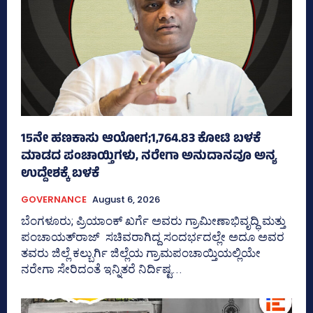
15ನೇ ಹಣಕಾಸು ಆಯೋಗ;1,764.83 ಕೋಟಿ ಬಳಕೆ
ಮಾಡದ ಪಂಚಾಯ್ತಿಗಳು, ನರೇಗಾ ಅನುದಾನವೂ ಅನ್ಯ
ಉದ್ದೇಶಕ್ಕೆ ಬಳಕೆ
GOVERNANCE
August 6, 2026
ಬೆಂಗಳೂರು; ಪ್ರಿಯಾಂಕ್‌ ಖರ್ಗೆ ಅವರು ಗ್ರಾಮೀಣಾಭಿವೃದ್ಧಿ ಮತ್ತು
ಪಂಚಾಯತ್‌ರಾಜ್‌ ಸಚಿವರಾಗಿದ್ದ ಸಂದರ್ಭದಲ್ಲೇ ಅದೂ ಅವರ
ತವರು ಜಿಲ್ಲೆ ಕಲ್ಬುರ್ಗಿ ಜಿಲ್ಲೆಯ ಗ್ರಾಮಪಂಚಾಯ್ತಿಯಲ್ಲಿಯೇ
ನರೇಗಾ ಸೇರಿದಂತೆ ಇನ್ನಿತರೆ ನಿರ್ದಿಷ್ಟ...