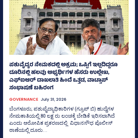
ಪಶುವೈದ್ಯರ ನೇಮಕದಲ್ಲಿ ಅಕ್ರಮ; ಒಪ್ಪಿಗೆ ಇಲ್ಲದಿದ್ದರೂ
ದೂರಿನಲ್ಲಿ ಹಲವು ಅಭ್ಯರ್ಥಿಗಳ ಹೆಸರು ಉಲ್ಲೇಖ,
ಎಫ್‌ಐಆರ್ ದಾಖಲಾತಿ ಹಿಂದೆ ಒತ್ತಡ, ವಾಟ್ಸಾಪ್‌
ಸಂಭಾಷಣೆ ಬಹಿರಂಗ
GOVERNANCE
July 31, 2026
ಬೆಂಗಳೂರು; ಪಶುವೈದ್ಯಾಧಿಕಾರಿಗಳ (ಗ್ರೂಪ್ ಬಿ) ಹುದ್ದೆಗಳ
ನೇಮಕಾತಿಯಲ್ಲಿ 80 ಲಕ್ಷ ರು ಲಂಚಕ್ಕೆ ಬೇಡಿಕೆ ಇರಿಸಲಾಗಿದೆ
ಎಂದು ಆರೋಪಿತ ಪ್ರಕರಣದಲ್ಲಿ ವಿಧಾನಸೌಧ ಪೊಲೀಸ್‌
ಠಾಣೆಯಲ್ಲಿ ದೂರು...