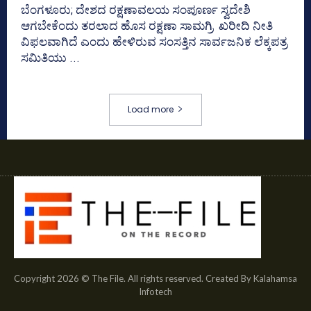
ಬೆಂಗಳೂರು; ದೇಶದ ರಕ್ಷಣಾವಲಯ ಸಂಪೂರ್ಣ ಸ್ವದೇಶಿ
ಆಗಬೇಕೆಂದು ತರಲಾದ ಹೊಸ ರಕ್ಷಣಾ ಸಾಮಗ್ರಿ ಖರೀದಿ ನೀತಿ
ವಿಫಲವಾಗಿದೆ ಎಂದು ಹೇಳಿರುವ ಸಂಸತ್ತಿನ ಸಾರ್ವಜನಿಕ ಲೆಕ್ಕಪತ್ರ
ಸಮಿತಿಯು ...
Load more
Copyright 2026 © The File. All rights reserved. Created By Kalahamsa
Infotech