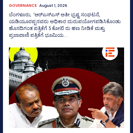
GOVERNANCE
August 1, 2026
ಬೆಂಗಳೂರು; 'ಆರ್‍‌ಎಸ್‌ಎಸ್‌ ಅತೀ ಭ್ರಷ್ಟ ಸಂಘಟನೆ,
ಯಡಿಯೂರಪ್ಪನವರು ಅಧಿಕಾರ ದುರುಪಯೋಗಪಡಿಸಿಕೊಂಡು
ಹೊಸದಿಗಂತ ಪತ್ರಿಕೆಗೆ 5 ಕೋಟಿ ರು ಹಣ ನೀಡಿಕೆ ಮತ್ತು
ಪ್ರಜಾವಾಣಿ ಪತ್ರಿಕೆಗೆ ಭೂಮಿಯ...