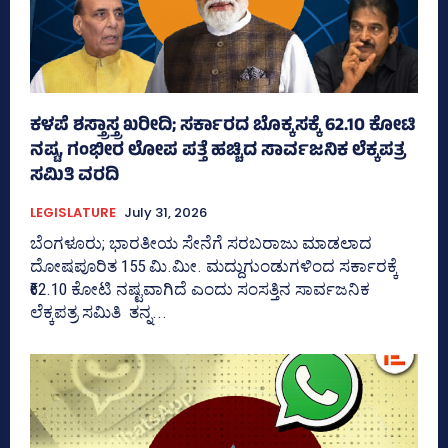
ಕಳಪೆ ಶಸ್ತ್ರಾಸ್ತ್ರ ಖರೀದಿ; ಸರ್ಕಾರದ ಬೊಕ್ಕಸಕ್ಕೆ 62.10 ಕೋಟಿ
ನಷ್ಟ, ಗಂಭೀರ ಲೋಪ ಪತ್ತೆ ಹಚ್ಚಿದ ಸಾರ್ವಜನಿಕ ಲೆಕ್ಕಪತ್ರ
ಸಮಿತಿ ವರದಿ
LEGISLATURE
July 31, 2026
ಬೆಂಗಳೂರು; ಭಾರತೀಯ ಸೇನೆಗೆ ಸರಬರಾಜು ಮಾಡಲಾದ
ದೋಷಪೂರಿತ 155 ಮಿ.ಮೀ. ಮದ್ದುಗುಂಡುಗಳಿಂದ ಸರ್ಕಾರಕ್ಕೆ
₹62.10 ಕೋಟಿ ನಷ್ಟವಾಗಿದೆ ಎಂದು ಸಂಸತ್ತಿನ ಸಾರ್ವಜನಿಕ
ಲೆಕ್ಕಪತ್ರ ಸಮಿತಿ ತನ್ನ...