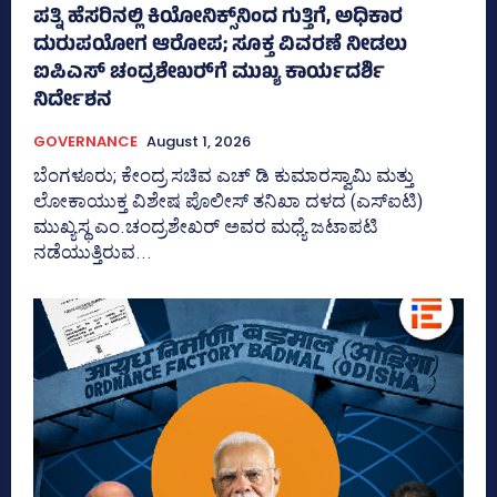
ಪತ್ನಿ ಹೆಸರಿನಲ್ಲಿ ಕಿಯೋನಿಕ್ಸ್‌ನಿಂದ ಗುತ್ತಿಗೆ, ಅಧಿಕಾರ
ದುರುಪಯೋಗ ಆರೋಪ; ಸೂಕ್ತ ವಿವರಣೆ ನೀಡಲು
ಐಪಿಎಸ್‌ ಚಂದ್ರಶೇಖರ್‍‌ಗೆ ಮುಖ್ಯ ಕಾರ್ಯದರ್ಶಿ
ನಿರ್ದೇಶನ
GOVERNANCE
August 1, 2026
ಬೆಂಗಳೂರು; ಕೇಂದ್ರ ಸಚಿವ ಎಚ್‌ ಡಿ ಕುಮಾರಸ್ವಾಮಿ ಮತ್ತು
ಲೋಕಾಯುಕ್ತ ವಿಶೇಷ ಪೊಲೀಸ್‌ ತನಿಖಾ ದಳದ (ಎಸ್‌ಐಟಿ)
ಮುಖ್ಯಸ್ಥ ಎಂ.ಚಂದ್ರಶೇಖರ್‌ ಅವರ ಮಧ್ಯೆ ಜಟಾಪಟಿ
ನಡೆಯುತ್ತಿರುವ...