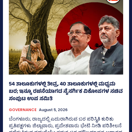
54 ತಾಲೂಕುಗಳಲ್ಲಿ ತೀವ್ರ, 40 ತಾಲೂಕುಗಳಲ್ಲಿ ಮಧ್ಯಮ
ಬರ; ಇನ್ನೂ ರಚನೆಯಾಗದ ನೈಸರ್ಗಿಕ ವಿಕೋಪಗಳ ಸಚಿವ
ಸಂಪುಟ ಉಪ ಸಮಿತಿ
GOVERNANCE
August 5, 2026
ಬೆಂಗಳೂರು; ರಾಜ್ಯದಲ್ಲಿ ಎದುರಾಗಿರುವ ಬರ ಪರಿಸ್ಥಿತಿ ಕುರಿತು
ಪ್ರತಿಪಕ್ಷಗಳು ಜಿಲ್ಲಾವಾರು, ಪ್ರದೇಶವಾರು ಭೇಟಿ ನೀಡಿ ಪರಿಶೀಲನೆ