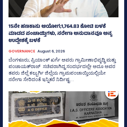
15ನೇ ಹಣಕಾಸು ಆಯೋಗ;1,764.83 ಕೋಟಿ ಬಳಕೆ
ಮಾಡದ ಪಂಚಾಯ್ತಿಗಳು, ನರೇಗಾ ಅನುದಾನವೂ ಅನ್ಯ
ಉದ್ದೇಶಕ್ಕೆ ಬಳಕೆ
GOVERNANCE
August 6, 2026
ಬೆಂಗಳೂರು; ಪ್ರಿಯಾಂಕ್‌ ಖರ್ಗೆ ಅವರು ಗ್ರಾಮೀಣಾಭಿವೃದ್ಧಿ ಮತ್ತು
ಪಂಚಾಯತ್‌ರಾಜ್‌ ಸಚಿವರಾಗಿದ್ದ ಸಂದರ್ಭದಲ್ಲೇ ಅದೂ ಅವರ
ತವರು ಜಿಲ್ಲೆ ಕಲ್ಬುರ್ಗಿ ಜಿಲ್ಲೆಯ ಗ್ರಾಮಪಂಚಾಯ್ತಿಯಲ್ಲಿಯೇ
ನರೇಗಾ ಸೇರಿದಂತೆ ಇನ್ನಿತರೆ ನಿರ್ದಿಷ್ಟ...