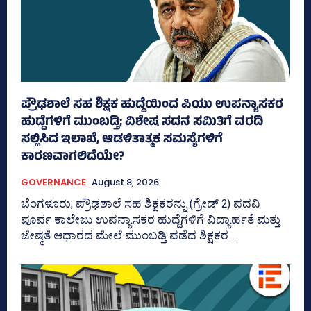
ಪ್ರೌಢಶಾಲೆ ಸಹ ಶಿಕ್ಷಕ ಹುದ್ದೆಯಿಂದ ಪಿಯು ಉಪನ್ಯಾಸಕರ
ಹುದ್ದೆಗಳಿಗೆ ಮುಂಬಡ್ತಿ; ವಿಶೇಷ ಸದನ ಸಮಿತಿಗೆ ವರದಿ
ಸಲ್ಲಿಸಿದ ಇಲಾಖೆ, ಆಡಳಿತಾತ್ಮಕ ಸಮಸ್ಯೆಗಳಿಗೆ
ಕಾರಣವಾಗಲಿದೆಯೇ?
GOVERNANCE
August 8, 2026
ಬೆಂಗಳೂರು; ಪ್ರೌಢಶಾಲೆ ಸಹ ಶಿಕ್ಷಕರನ್ನು (ಗ್ರೇಡ್‌ 2) ಪದವಿ
ಪೂರ್ವ ಕಾಲೇಜು ಉಪನ್ಯಾಸಕರ ಹುದ್ದೆಗಳಿಗೆ ವಿದ್ಯಾರ್ಹತೆ ಮತ್ತು
ಜೇ‍ಷ್ಠತೆ ಆಧಾರದ ಮೇಲೆ ಮುಂಬಡ್ತಿ ಪಡೆದ ಶಿಕ್ಷಕರ...