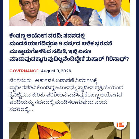
ಕೆಂಪಣ್ಣ ಆಯೋಗ ವರದಿ; ಸದನದಲ್ಲಿ
ಮಂಡನೆಯಾಗದಿದ್ದರೂ 9 ವರ್ಷದ ಬಳಿಕ ಭರವಸೆ
ಮುಕ್ತಾಯಗೊಳಿಸಿದ ಸಮಿತಿ, ಇಲ್ಲಿ ಏನೂ
ಮಾಡುವುದಕ್ಕಾಗುವುದಿಲ್ಲವೆಂದಿದ್ದೇಕೆ ತುಷಾರ್ ಗಿರಿನಾಥ್?
GOVERNANCE
August 3, 2026
ಬೆಂಗಳೂರು; ಅರ್ಕಾವತಿ ಬಡಾವಣೆ ನಿರ್ಮಾಣಕ್ಕೆ
ಸ್ವಾಧೀನಪಡಿಸಿಕೊಂಡಿದ್ದ ಜಮೀನನ್ನು ಸ್ವಾಧೀನ ಪ್ರಕ್ರಿಯೆಯಿಂದ
ಕೈಬಿಟ್ಟಿರುವ ಕುರಿತು ಪರಿಶೀಲನೆ ನಡೆಸಿದ್ದ ಕೆಂಪಣ್ಣ ಆಯೋಗದ
ವರದಿಯನ್ನು ಸದನದಲ್ಲಿ ಮಂಡಿಸಲಾಗುವುದು ಎಂದು
ಸದನದಲ್ಲಿ...