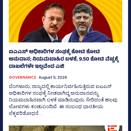
ಐಎಎಸ್‌ ಅಧಿಕಾರಿಗಳ ಸಂಘಕ್ಕೆ ಕೋಟಿ ಕೋಟಿ
ಅನುದಾನ; ನಿಯಮಬಾಹಿರ ಬಳಕೆ, 9.50 ಕೋಟಿ ವೆಚ್ಚಕ್ಕೆ
ದಾಖಲೆಗಳೇ ಇಲ್ಲವೆಂದ ಎಜಿ
GOVERNANCE
August 5, 2026
ಬೆಂಗಳೂರು; ರಾಜ್ಯದಲ್ಲಿ ಕಾರ್ಯನಿರ್ವಹಿಸುತ್ತಿರುವ ಐಎಎಸ್‌
ಅಧಿಕಾರಿಗಳ ಸಂಘಕ್ಕೆ ನೀಡಲಾಗಿದ್ದ ಅನುದಾನವನ್ನು
ನಿಯಮಬಾಹಿರವಾಗಿ ಬಳಕೆ ಮಾಡಿರುವುದು ಸೇರಿದಂತೆ ಹಲವು
ಲೋಪಗಳು ಕಂಡುಬಂದಿವೆ. ಈ ಸಂಬಂಧ ಭಾರತೀಯ
ಲೆಕ್ಕಪರಿಶೋಧನೆ...