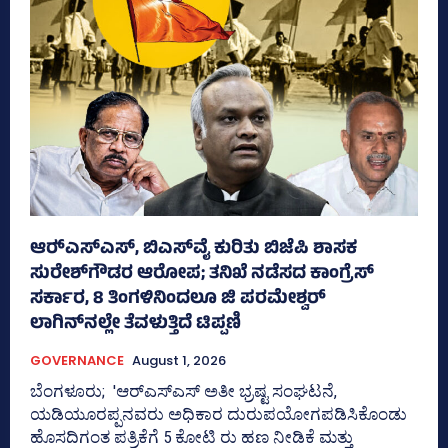
ಆರ್‍‌ಎಸ್‌ಎಸ್‌, ಬಿಎಸ್‌ವೈ ಕುರಿತು ಬಿಜೆಪಿ ಶಾಸಕ
ಸುರೇಶ್‌ಗೌಡರ ಆರೋಪ; ತನಿಖೆ ನಡೆಸದ ಕಾಂಗ್ರೆಸ್‌
ಸರ್ಕಾರ, 8 ತಿಂಗಳಿನಿಂದಲೂ ಜಿ ಪರಮೇಶ್ವರ್
ಲಾಗಿನ್‌ನಲ್ಲೇ ತೆವಳುತ್ತಿದೆ ಟಿಪ್ಪಣಿ
GOVERNANCE
August 1, 2026
ಬೆಂಗಳೂರು; 'ಆರ್‍‌ಎಸ್‌ಎಸ್‌ ಅತೀ ಭ್ರಷ್ಟ ಸಂಘಟನೆ,
ಯಡಿಯೂರಪ್ಪನವರು ಅಧಿಕಾರ ದುರುಪಯೋಗಪಡಿಸಿಕೊಂಡು
ಹೊಸದಿಗಂತ ಪತ್ರಿಕೆಗೆ 5 ಕೋಟಿ ರು ಹಣ ನೀಡಿಕೆ ಮತ್ತು