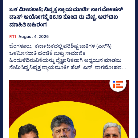
ಒಳ ಮೀಸಲಾತಿ; ನಿವೃತ್ತ ನ್ಯಾಯಮೂರ್ತಿ ನಾಗಮೋಹನ್
ದಾಸ್ ಆಯೋಗಕ್ಕೆ 86.19 ಕೋಟಿ ರು ವೆಚ್ಚ, ಆರ್‍‌ಟಿಐ
ಮಾಹಿತಿ ಬಹಿರಂಗ
RTI
August 4, 2026
ಬೆಂಗಳೂರು; ಕರ್ನಾಟಕದಲ್ಲಿ ಪರಿಶಿಷ್ಟ ಜಾತಿಗಳ (ಎಸ್‌ಸಿ)
ಒಳಮೀಸಲಾತಿ ಹಂಚಿಕೆ ಮತ್ತು ಸಾಮಾಜಿಕ
ಹಿಂದುಳಿದಿರುವಿಕೆಯನ್ನು ವೈಜ್ಞಾನಿಕವಾಗಿ ಅಧ್ಯಯನ ಮಾಡಲು
ನೇಮಿಸಿದ್ದ ನಿವೃತ್ತ ನ್ಯಾಯಮೂರ್ತಿ ಹೆಚ್. ಎನ್. ನಾಗಮೋಹನ...