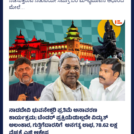
ನಡೆಸುತ್ತಿರುವ ನಡುವೆಯೇ ಸಮಗ್ರ ಬರ ಮೌಲ್ಯಮಾಪನ ಆಧಾರದ
ಮೇಲೆ...
ನಾಡದೇವಿ ಭುವನೇಶ್ವರಿ ಪ್ರತಿಮೆ ಅನಾವರಣ
ಕಾರ್ಯಕ್ರಮ; ಟೆಂಡರ್ ಪ್ರಕ್ರಿಯೆಯಿಲ್ಲದೇ ವಿದ್ಯುತ್‌
ಅಲಂಕಾರ, ಗುತ್ತಿಗೆದಾರನಿಗೆ ಅನಗತ್ಯ ಲಾಭ, 78.62 ಲಕ್ಷ
ವೆಚ್ಚಕ್ಕೆ ಎಜಿ ಆಕ್ಷೇಪ