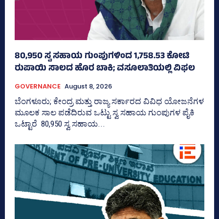
80,950 ಸ್ವ ಸಹಾಯ ಗುಂಪುಗಳಿಂದ 1,758.53 ಕೋಟಿ
ರುಪಾಯಿ ಸಾಲದ ಹೊರ ಬಾಕಿ; ವಸೂಲಾತಿಯಲ್ಲಿ ವಿಫಲ
GOVERNANCE
August 8, 2026
ಬೆಂಗಳೂರು; ಕೇಂದ್ರ ಮತ್ತು ರಾಜ್ಯ ಸರ್ಕಾರದ ವಿವಿಧ ಯೋಜನೆಗಳ
ಮೂಲಕ ಸಾಲ ಪಡೆದಿರುವ ಒಟ್ಟು ಸ್ವ ಸಹಾಯ ಗುಂಪುಗಳ ಪೈಕಿ
ಒಟ್ಟಾರೆ 80,950 ಸ್ವ ಸಹಾಯ...