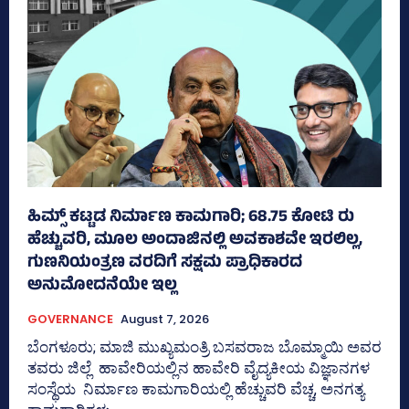
ಹಿಮ್ಸ್‌ ಕಟ್ಟಡ ನಿರ್ಮಾಣ ಕಾಮಗಾರಿ; 68.75 ಕೋಟಿ ರು
ಹೆಚ್ಚುವರಿ, ಮೂಲ ಅಂದಾಜಿನಲ್ಲಿ ಅವಕಾಶವೇ ಇರಲಿಲ್ಲ,
ಗುಣನಿಯಂತ್ರಣ ವರದಿಗೆ ಸಕ್ಷಮ ಪ್ರಾಧಿಕಾರದ
ಅನುಮೋದನೆಯೇ ಇಲ್ಲ
GOVERNANCE
August 7, 2026
ಬೆಂಗಳೂರು; ಮಾಜಿ ಮುಖ್ಯಮಂತ್ರಿ ಬಸವರಾಜ ಬೊಮ್ಮಾಯಿ ಅವರ
ತವರು ಜಿಲ್ಲೆ ಹಾವೇರಿಯಲ್ಲಿನ ಹಾವೇರಿ ವೈದ್ಯಕೀಯ ವಿಜ್ಞಾನಗಳ
ಸಂಸ್ಥೆಯ ನಿರ್ಮಾಣ ಕಾಮಗಾರಿಯಲ್ಲಿ ಹೆಚ್ಚುವರಿ ವೆಚ್ಚ, ಅನಗತ್ಯ