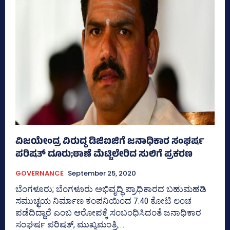
ವಿಜಯೇಂದ್ರ ವಿರುದ್ಧ ಡಿಜಿಐಜಿಗೆ ಜನಾಧಿಕಾರ ಸಂಘರ್ಷ
ಪರಿಷತ್‌ ದೂರು;ಠಾಣೆ ಮೆಟ್ಟಿಲೇರಿದ ಸುಲಿಗೆ ಪ್ರಕರಣ
GOVERNANCE
September 25, 2020
ಬೆಂಗಳೂರು; ಬೆಂಗಳೂರು ಅಭಿವೃದ್ಧಿ ಪ್ರಾಧಿಕಾರದ ಬಹುಮಹಡಿ
ಸಮುಚ್ಛಯ ನಿರ್ಮಾಣ ಕಂಪನಿಯಿಂದ 7.40 ಕೋಟಿ ಲಂಚ
ಪಡೆದಿದ್ದಾರೆ ಎಂಬ ಆರೋಪಕ್ಕೆ ಸಂಬಂಧಿಸಿದಂತೆ ಜನಾಧಿಕಾರ
ಸಂಘರ್ಷ ಪರಿಷತ್‌, ಮುಖ್ಯಮಂತ್ರಿ...