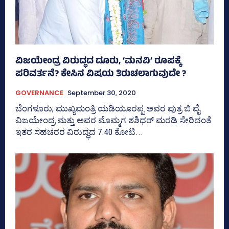
ವಿಜಯೇಂದ್ರ ವಿರುದ್ಧದ ದೂರು, ‘ಮನವಿ’ ರೂಪಕ್ಕೆ
ಪರಿವರ್ತನೆ? ಕೇಸಿನ ವಿಷಯ ತಿರುಚಲಾಗುವುದೇ ?
GOVERNANCE
September 30, 2020
ಬೆಂಗಳೂರು; ಮುಖ್ಯಮಂತ್ರಿ ಯಡಿಯೂರಪ್ಪ ಅವರ ಪುತ್ರ ಬಿ ವೈ
ವಿಜಯೇಂದ್ರ ಮತ್ತು ಅವರ ಮೊಮ್ಮಗ ಶಶಿಧರ್‌ ಮರಡಿ ಸೇರಿದಂತೆ
ಇತರ ಸಹಚರರ ವಿರುದ್ಧದ 7.40 ಕೋಟಿ...