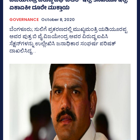
ವಿಜಯೇಂದ್ರ ವಿರುದ್ಧ ಎಫ್‌ಐಆರ್‌ ಇಲ್ಲ, ತನಿಖೆಯೂ ಇಲ್ಲ;
ಏಕಾಏಕೀ ದೂರೇ ಮುಕ್ತಾಯ
GOVERNANCE
October 8, 2020
ಬೆಂಗಳೂರು; ಸುಲಿಗೆ ಪ್ರಕರಣದಲ್ಲಿ ಮುಖ್ಯಮಂತ್ರಿ ಯಡಿಯೂರಪ್ಪ
ಅವರ ಪುತ್ರ ಬಿ ವೈ ವಿಜಯೇಂದ್ರ ಅವರ ವಿರುದ್ಧ ಐಪಿಸಿ
ಸೆಕ್ಷನ್‌ಗಳನ್ನು ಉಲ್ಲೇಖಿಸಿ ಜನಾಧಿಕಾರ ಸಂಘರ್ಷ ಪರಿಷತ್‌
ದಾಖಲಿಸಿದ್ದ...