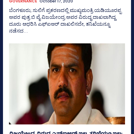
GOVERNANCE
October 17, 2020
ಬೆಂಗಳೂರು; ಸುಲಿಗೆ ಪ್ರಕರಣದಲ್ಲಿ ಮುಖ್ಯಮಂತ್ರಿ ಯಡಿಯೂರಪ್ಪ
ಅವರ ಪುತ್ರ ಬಿ ವೈ ವಿಜಯೇಂದ್ರ ಅವರ ವಿರುದ್ಧ ದಾಖಲಾಗಿದ್ದ
ದೂರು ಆಧರಿಸಿ ಎಫ್‌ಐಆರ್‌ ದಾಖಲಿಸದೇ, ತನಿಖೆಯನ್ನೂ
ನಡೆಸದ...