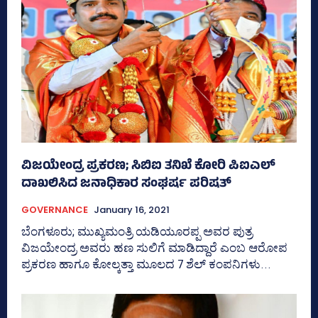
ವಿಜಯೇಂದ್ರ ಪ್ರಕರಣ; ಸಿಬಿಐ ತನಿಖೆ ಕೋರಿ ಪಿಐಎಲ್‌
ದಾಖಲಿಸಿದ ಜನಾಧಿಕಾರ ಸಂಘರ್ಷ ಪರಿಷತ್‌
GOVERNANCE
January 16, 2021
ಬೆಂಗಳೂರು; ಮುಖ್ಯಮಂತ್ರಿ ಯಡಿಯೂರಪ್ಪ ಅವರ ಪುತ್ರ
ವಿಜಯೇಂದ್ರ ಅವರು ಹಣ ಸುಲಿಗೆ ಮಾಡಿದ್ದಾರೆ ಎಂಬ ಆರೋಪ
ಪ್ರಕರಣ ಹಾಗೂ ಕೋಲ್ಕತ್ತಾ ಮೂಲದ 7 ಶೆಲ್‌ ಕಂಪನಿಗಳು...