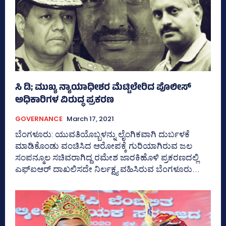
ಸಿ ಡಿ; ಮುಖ್ಯ ನ್ಯಾಯಾಧೀಶರ ಮೆಟ್ಟಿಲೇರಿದ ಪೊಲೀಸ್‌
ಅಧಿಕಾರಿಗಳ ವಿರುದ್ಧ ಪ್ರಕರಣ
GOVERNANCE
March 17, 2021
ಬೆಂಗಳೂರು: ಯುವತಿಯೊಬ್ಬಳನ್ನು ಲೈಂಗಿಕವಾಗಿ ದುರ್ಬಳಕೆ
ಮಾಡಿಕೊಂಡು ವಂಚಿಸಿದ ಆರೋಪಕ್ಕೆ ಗುರಿಯಾಗಿರುವ ಜಲ
ಸಂಪನ್ಮೂಲ ಸಚಿವರಾಗಿದ್ದ ರಮೇಶ ಜಾರಕಿಹೊಳಿ ಪ್ರಕರಣದಲ್ಲಿ
ಎಫ್‌ಐಆರ್‌ ದಾಖಲಿಸದೇ ನಿರ್ಲಕ್ಷ್ಯ ವಹಿಸಿರುವ ಬೆಂಗಳೂರು...