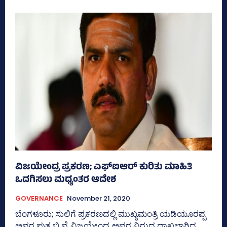
ವಿಜಯೇಂದ್ರ ಪ್ರಕರಣ; ಎಫ್‌ಐಆರ್‌ ಕುರಿತು ಮಾಹಿತಿ
ಒದಗಿಸಲು ಮಧ್ಯಂತರ ಆದೇಶ
GOVERNANCE
November 21, 2020
ಬೆಂಗಳೂರು; ಸುಲಿಗೆ ಪ್ರಕರಣದಲ್ಲಿ ಮುಖ್ಯಮಂತ್ರಿ ಯಡಿಯೂರಪ್ಪ
ಅವರ ಪುತ್ರ ಬಿ ವೈ ವಿಜಯೇಂದ್ರ ಅವರ ವಿರುದ್ಧ ದಾಖಲಾಗಿದ್ದ