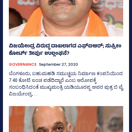
ವಿಜಯೇಂದ್ರ ವಿರುದ್ಧ ದಾಖಲಾಗದ ಎಫ್‌ಐಆರ್‌; ಸುಪ್ರೀಂ
ಕೋರ್ಟ್‌ ತೀರ್ಪು ಉಲ್ಲಂಘನೆ?
GOVERNANCE
September 27, 2020
ಬೆಂಗಳೂರು; ಬಹುಮಹಡಿ ಸಮುಚ್ಛಯ ನಿರ್ಮಾಣ ಕಂಪನಿಯಿಂದ
7.40 ಕೋಟಿ ಲಂಚ ಪಡೆದಿದ್ದಾರೆ ಎಂಬ ಆರೋಪಕ್ಕೆ
ಸಂಬಂಧಿಸಿದಂತೆ ಮುಖ್ಯಮಂತ್ರಿ ಯಡಿಯೂರಪ್ಪ ಅವರ ಪುತ್ರ ಬಿ ವೈ
ವಿಜಯೇಂದ್ರ,...