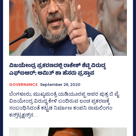
ವಿಜಯೇಂದ್ರ ಪ್ರಕರಣದಲ್ಲಿ ರಾಕೇಶ್‌ ಶೆಟ್ಟಿ ವಿರುದ್ಧ
ಎಫ್‌ಐಆರ್‌; ಅಮಿತ್‌ ಶಾ ಹೆಸರು ಪ್ರಸ್ತಾಪ
GOVERNANCE
September 26, 2020
ಬೆಂಗಳೂರು; ಮುಖ್ಯಮಂತ್ರಿ ಯಡಿಯೂರಪ್ಪ ಅವರ ಪುತ್ರ ಬಿ ವೈ
ವಿಜಯೇಂದ್ರ ವಿರುದ್ಧ ಕೇಳಿ ಬಂದಿರುವ ಲಂಚ ಪ್ರಕರಣಕ್ಕೆ
ಸಂಬಂಧಿಸಿದಂತೆ ಕಟ್ಟಡ ನಿರ್ಮಾಣ ಕಂಪನಿ ರಾಮಲಿಂಗಂ
ಕನ್ಸ್‌ಟ್ರಕ್ಷನ್ಸ್‌ನ...