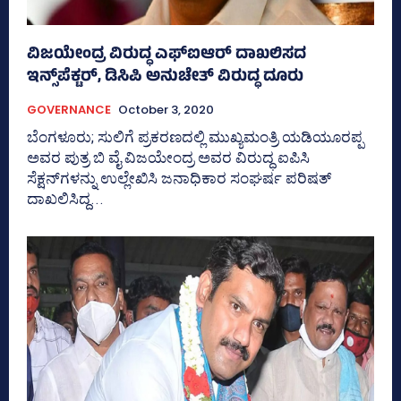
ವಿಜಯೇಂದ್ರ ವಿರುದ್ಧ ಎಫ್‌ಐಆರ್‌ ದಾಖಲಿಸದ
ಇನ್ಸ್‌ಪೆಕ್ಟರ್‌, ಡಿಸಿಪಿ ಅನುಚೇತ್‌ ವಿರುದ್ಧ ದೂರು
GOVERNANCE
October 3, 2020
ಬೆಂಗಳೂರು; ಸುಲಿಗೆ ಪ್ರಕರಣದಲ್ಲಿ ಮುಖ್ಯಮಂತ್ರಿ ಯಡಿಯೂರಪ್ಪ
ಅವರ ಪುತ್ರ ಬಿ ವೈ ವಿಜಯೇಂದ್ರ ಅವರ ವಿರುದ್ಧ ಐಪಿಸಿ
ಸೆಕ್ಷನ್‌ಗಳನ್ನು ಉಲ್ಲೇಖಿಸಿ ಜನಾಧಿಕಾರ ಸಂಘರ್ಷ ಪರಿಷತ್‌
ದಾಖಲಿಸಿದ್ದ...