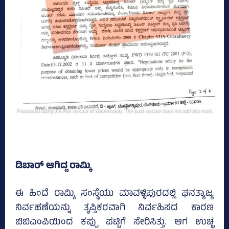
ಡಿಬಾರ್ ಆಗಿದ್ದ ರಾಮ್ಕಿ
ಈ ಹಿಂದೆ ರಾಮ್ಕಿ ಸಂಸ್ಥೆಯು ಮಾವಳ್ಳಿಪುರದಲ್ಲಿ ಘನತ್ಯಾಜ್ಯ
ನಿರ್ವಹಣೆಯನ್ನು ತೃಪ್ತಿಕರವಾಗಿ ನಿರ್ವಹಿಸದ ಕಾರಣ
ಬಿಬಿಎಂಪಿಯಿಂದ ಕಪ್ಪು ಪಟ್ಟಿಗೆ ಸೇರಿಸಿತ್ತು. ಆಗ ಉಚ್ಛ