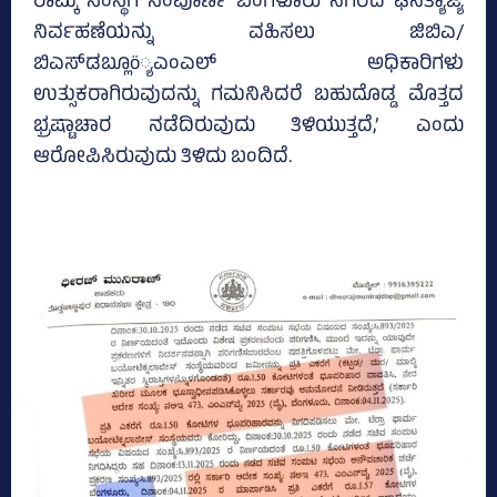
ರಾಮ್ಕಿ ಸಂಸ್ಥೆಗೆ ಸಂಪೂರ್ಣ ಬೆಂಗಳೂರು ನಗರದ ಘನತ್ಯಾಜ್ಯ
ನಿರ್ವಹಣೆಯನ್ನು ವಹಿಸಲು ಜಿಬಿಎ/
ಬಿಎಸ್‌ಡಬ್ಲೂö್ಯಎಂಎಲ್ ಅಧಿಕಾರಿಗಳು
ಉತ್ಸುಕರಾಗಿರುವುದನ್ನು ಗಮನಿಸಿದರೆ ಬಹುದೊಡ್ಡ ಮೊತ್ತದ
ಭ್ರಷ್ಟಾಚಾರ ನಡೆದಿರುವುದು ತಿಳಿಯುತ್ತದೆ,’ ಎಂದು
ಆರೋಪಿಸಿರುವುದು ತಿಳಿದು ಬಂದಿದೆ.