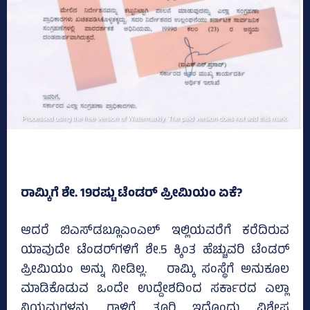
ರಾಮ್ಕಿಗೆ ಶೇ. 19ರಷ್ಟು ಟೆಂಡರ್ ಪ್ರೀಮಿಯಂ ಏಕೆ?
ಆದರೆ ಬಿಎಸ್‌ಡಬ್ಲೂಎಂಎಲ್ ಇಲ್ಲಿಯವರೆಗೆ ಕರೆದಿರುವ
ಯಾವುದೇ ಟೆಂಡರ್‌ಗಳಿಗೆ ಶೇ.5 ಕ್ಕಿಂತ ಹೆಚ್ಚುವರಿ ಟೆಂಡರ್
ಪ್ರೀಮಿಯಂ ಅನ್ನು ನೀಡಿಲ್ಲ. ರಾಮ್ಕಿ ಸಂಸ್ಥೆಗೆ ಅನುಕೂಲ
ಮಾಡಿಕೊಡುವ ಒಂದೇ ಉದ್ದೇಶದಿಂದ ಸರ್ಕಾರದ ಎಲ್ಲಾ
ನಿಯಮಗಳನ್ನು ಗಾಳಿಗೆ ತೂರಿ ಇದೊಂದು ವಿಶೇಷ