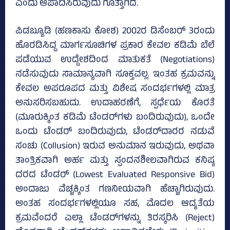
ಎಂದು ಆಪಾದಿಸಿರುವುದು ಗೊತ್ತಾಗಿದೆ.
ಪಿಡಬ್ಯೂಡಿ (ಹಣಕಾಸು ಕೋಶ) 2002ರ ಡಿಸೆಂಬರ್ 3ರಂದು
ಹೊರಡಿಸಿದ್ದ ಮಾರ್ಗಸೂಚಿಗಳ ಪ್ರಕಾರ ಕೇವಲ ಕಡಿಮೆ ಬೆಲೆ
ಪಡೆಯುವ ಉದ್ದೇಶದಿಂದ ಮಾತುಕತೆ (Negotiations)
ನಡೆಸುವುದು ಸಾಮಾನ್ಯವಾಗಿ ಸೂಕ್ತವಲ್ಲ. ಇಂತಹ ಕ್ರಮವನ್ನು
ಕೇವಲ ಅಪರೂಪದ ಮತ್ತು ವಿಶೇಷ ಸಂದರ್ಭಗಳಲ್ಲಿ ಮಾತ್ರ
ಅನುಸರಿಸಬಹುದು. ಉದಾಹರಣೆಗೆ, ಸ್ಪರ್ಧೆಯ ಕೊರತೆ
(ಮೂರುಕ್ಕಿಂತ ಕಡಿಮೆ ಟೆಂಡರ್‌ಗಳು ಬಂದಿರುವುದು), ಒಂದೇ
ಒಂದು ಟೆಂಡರ್ ಬಂದಿರುವುದು, ಟೆಂಡರ್‌ದಾರರ ನಡುವೆ
ಸಂಚು (Collusion) ಇರುವ ಅನುಮಾನ ಇರುವುದು, ಅಥವಾ
ತಾಂತ್ರಿಕವಾಗಿ ಅರ್ಹ ಮತ್ತು ಸ್ಪಂದನಶೀಲವಾಗಿರುವ ಕನಿಷ್ಠ
ದರದ ಟೆಂಡರ್ (Lowest Evaluated Responsive Bid)
ಅಂದಾಜು ವೆಚ್ಚಕ್ಕಿಂತ ಗಣನೀಯವಾಗಿ ಹೆಚ್ಚಾಗಿರುವುದು.
ಅಂತಹ ಸಂದರ್ಭಗಳಲ್ಲಿಯೂ ಸಹ, ಮೊದಲ ಆದ್ಯತೆಯ
ಕ್ರಮವೆಂದರೆ ಎಲ್ಲಾ ಟೆಂಡರ್‌ಗಳನ್ನು ತಿರಸ್ಕರಿಸಿ (Reject)