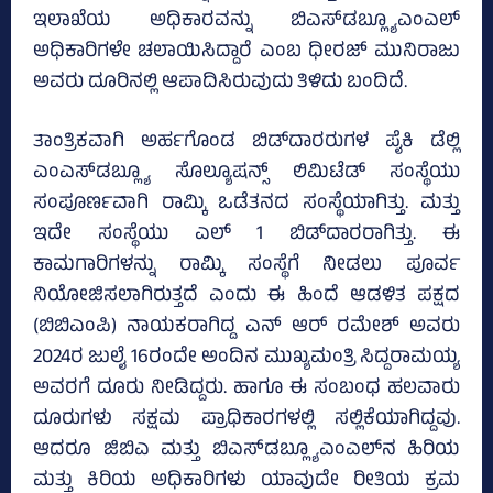
ಇಲಾಖೆಯ ಅಧಿಕಾರವನ್ನು ಬಿಎಸ್‌ಡಬ್ಲ್ಯೂಎಂಎಲ್
ಅಧಿಕಾರಿಗಳೇ ಚಲಾಯಿಸಿದ್ದಾರೆ ಎಂಬ ಧೀರಜ್ ಮುನಿರಾಜು
ಅವರು ದೂರಿನಲ್ಲಿ ಆಪಾದಿಸಿರುವುದು ತಿಳಿದು ಬಂದಿದೆ.
ತಾಂತ್ರಿಕವಾಗಿ ಅರ್ಹಗೊಂಡ ಬಿಡ್‌ದಾರರುಗಳ ಪೈಕಿ ಡೆಲ್ಲಿ
ಎಂಎಸ್‌ಡಬ್ಲ್ಯೂ ಸೊಲ್ಯೂಷನ್ಸ್‌ ಲಿಮಿಟೆಡ್‌ ಸಂಸ್ಥೆಯು
ಸಂಪೂರ್ಣವಾಗಿ ರಾಮ್ಕಿ ಒಡೆತನದ ಸಂಸ್ಥೆಯಾಗಿತ್ತು. ಮತ್ತು
ಇದೇ ಸಂಸ್ಥೆಯು ಎಲ್‌ 1 ಬಿಡ್‌ದಾರರಾಗಿತ್ತು. ಈ
ಕಾಮಗಾರಿಗಳನ್ನು ರಾಮ್ಕಿ ಸಂಸ್ಥೆಗೆ ನೀಡಲು ಪೂರ್ವ
ನಿಯೋಜಿಸಲಾಗಿರುತ್ತದೆ ಎಂದು ಈ ಹಿಂದೆ ಆಡಳಿತ ಪಕ್ಷದ
(ಬಿಬಿಎಂಪಿ) ನಾಯಕರಾಗಿದ್ದ ಎನ್ ಆರ್ ರಮೇಶ್ ಅವರು
2024ರ ಜುಲೈ 16ರಂದೇ ಅಂದಿನ ಮುಖ್ಯಮಂತ್ರಿ ಸಿದ್ದರಾಮಯ್ಯ
ಅವರಗೆ ದೂರು ನೀಡಿದ್ದರು. ಹಾಗೂ ಈ ಸಂಬಂಧ ಹಲವಾರು
ದೂರುಗಳು ಸಕ್ಷಮ ಪ್ರಾಧಿಕಾರಗಳಲ್ಲಿ ಸಲ್ಲಿಕೆಯಾಗಿದ್ದವು.
ಆದರೂ ಜಿಬಿಎ ಮತ್ತು ಬಿಎಸ್‌ಡಬ್ಲ್ಯೂಎಂಎಲ್‌ನ ಹಿರಿಯ
ಮತ್ತು ಕಿರಿಯ ಅಧಿಕಾರಿಗಳು ಯಾವುದೇ ರೀತಿಯ ಕ್ರಮ