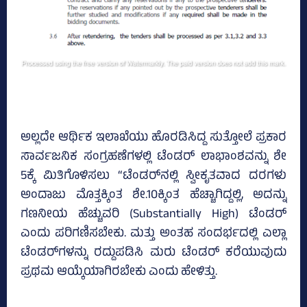
ಅಲ್ಲದೇ ಆರ್ಥಿಕ ಇಲಾಖೆಯು ಹೊರಡಿಸಿದ್ದ ಸುತ್ತೋಲೆ ಪ್ರಕಾರ
ಸಾರ್ವಜನಿಕ ಸಂಗ್ರಹಣೆಗಳಲ್ಲಿ ಟೆಂಡರ್ ಲಾಭಾಂಶವನ್ನು ಶೇ
5ಕ್ಕೆ ಮಿತಿಗೊಳಿಸಲು “ಟೆಂಡರ್‌ನಲ್ಲಿ ಸ್ವೀಕೃತವಾದ ದರಗಳು
ಅಂದಾಜು ಮೊತ್ತಕ್ಕಿಂತ ಶೇ.10ಕ್ಕಿಂತ ಹೆಚ್ಚಾಗಿದ್ದಲ್ಲಿ, ಅದನ್ನು
ಗಣನೀಯ ಹೆಚ್ಚುವರಿ (Substantially High) ಟೆಂಡರ್
ಎಂದು ಪರಿಗಣಿಸಬೇಕು. ಮತ್ತು ಅಂತಹ ಸಂದರ್ಭದಲ್ಲಿ ಎಲ್ಲಾ
ಟೆಂಡರ್‌ಗಳನ್ನು ರದ್ದುಪಡಿಸಿ ಮರು ಟೆಂಡರ್ ಕರೆಯುವುದು
ಪ್ರಥಮ ಆಯ್ಕೆಯಾಗಿರಬೇಕು ಎಂದು ಹೇಳಿತ್ತು.