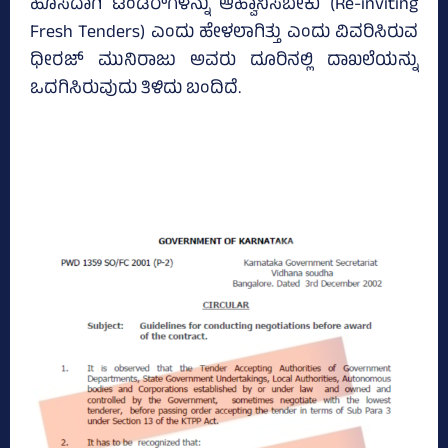
ಹೊಸದಾಗಿ ಟೆಂಡರ್‌ಗಳನ್ನು ಆಹ್ವಾನಿಸಬೇಕು (Re-inviting
Fresh Tenders) ಎಂದು ಹೇಳಲಾಗಿತ್ತು ಎಂದು ವಿವರಿಸಿರುವ
ಧೀರಜ್ ಮುನಿರಾಜು ಅವರು ದೂರಿನಲ್ಲಿ ದಾಖಲೆಯನ್ನು
ಒದಗಿಸಿರುವುದು ತಿಳಿದು ಬಂದಿದೆ.