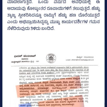
ಮಾಡಲಾಗುತ್ತದೆ. ಒಂದು ವರ್ಷದ ಅವಧಿಯಲ್ಲಿ ಈ
ಆದಾಯವು ಕೋಟ್ಯಂತರ ರೂಪಾಯಿಗಳಿಗೆ ತಲುಪುತ್ತದೆ. ಹೆಚ್ಚು
ತ್ಯಾಜ್ಯ ಸ್ವೀಕರಿಸಿದಷ್ಟೂ ರಾಮ್ಕಿಗೆ ಹೆಚ್ಚು ಹಣ ದೊರೆಯುತ್ತದೆ
ಎಂದು ಅಭಿಪ್ರಾಯಿಸಿದ್ದನ್ನು ಮುಖ್ಯ ಕಾರ್ಯದರ್ಶಿಗಳ ಗಮನ
ಸೆಳೆದಿರುವುದು ತಿಳಿದು ಬಂದಿದೆ.