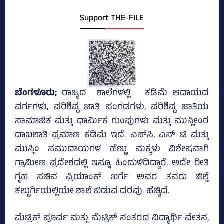
Support THE-FILE
ಬೆಂಗಳೂರು;
ರಾಜ್ಯದ ಶಾಲೆಗಳಲ್ಲಿ ಕಡಿಮೆ ಆದಾಯದ
ವರ್ಗಗಳು, ಪರಿಶಿಷ್ಟ ಜಾತಿ ಪಂಗಡಗಳು, ಪರಿಶಿಷ್ಟ ಜಾತಿಯ
ಸಾಮಾಜಿಕ ಮತ್ತು ಧಾರ್ಮಿಕ ಗುಂಪುಗಳು ಮತ್ತು ಮುಸ್ಲೀಂರ
ದಾಖಲಾತಿ ಪ್ರಮಾಣ ಕಡಿಮೆ ಇದೆ. ಎಸ್‌ಸಿ, ಎಸ್‌ ಟಿ ಮತ್ತು
ಮುಸ್ಲಿಂ ಸಮುದಾಯಗಳ ಹೆಣ್ಣು ಮಕ್ಕಳು ವಿಶೇಷವಾಗಿ
ಗ್ರಾಮೀಣ ಪ್ರದೇಶದಲ್ಲಿ ಇನ್ನೂ ಹಿಂದುಳಿದಿದ್ದಾರೆ. ಅದೇ ರೀತಿ
ಗೃಹ ಸಚಿವ ಪ್ರಿಯಾಂಕ್ ಖರ್ಗೆ ಅವರ ತವರು ಜಿಲ್ಲೆ
ಕಲ್ಬುರ್ಗಿಯಲ್ಲಿಯೇ ಶಾಲೆ ಬಿಡುವ ದರವು ಹೆಚ್ಚಿದೆ.
ಮೆಟ್ರಿಕ್‌ ಪೂರ್ವ ಮತ್ತು ಮೆಟ್ರಿಕ್‌ ನಂತರದ ವಿದ್ಯಾರ್ಥಿ ವೇತನ,