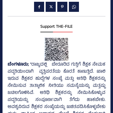
Support THE-FILE
ಬೆಂಗಳೂರು; ‘
ರಾಜ್ಯದಲ್ಲಿ ಬೇರೂರಿದ ಗುತ್ತಿಗೆ ಶಿಕ್ಷಕ ನೇಮಕ
ಪದ್ಧತಿಯಿಂದಾಗಿ ವೃತ್ತಿಪರತೆಯ ಕೊರತೆ ಕಾಣುತ್ತಿದೆ. ಖಾಲಿ
ಇರುವ ಶಿಕ್ಷಕರ ಹುದ್ದೆಗಳ ಸಂಖ್ಯೆ ಮತ್ತು ಅತಿಥಿ ಶಿಕ್ಷಕರನ್ನು
ನೇಮಿಸುವ ತಾತ್ಕಾಲಿಕ ನೀತಿಯು ಸಮಸ್ಯೆಯನ್ನು ಮತ್ತಷ್ಟು
ಜಟಿಲಗೊಳಿಸಿವೆ. ಅತಿಥಿ ಶಿಕ್ಷಕರನ್ನು ನೇಮಿಸಿಕೊಳ್ಳುವ
ಪದ್ಧತಿಯನ್ನು ಸಂಪೂರ್ಣವಾಗಿ ತೆಗೆದು ಹಾಕಬೇಕು.
ಅವಶ್ಯವಿರುವ ಶಿಕ್ಷಕರ ಸಂಖ್ಯೆಯನ್ನು ಖಚಿತಪಡಿಸಿಕೊಳ್ಳಬೇಕು