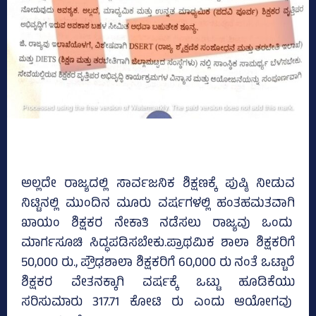
ಅಲ್ಲದೇ ರಾಜ್ಯದಲ್ಲಿ ಸಾರ್ವಜನಿಕ ಶಿಕ್ಷಣಕ್ಕೆ ಪುಷ್ಠಿ ನೀಡುವ
ನಿಟ್ಟಿನಲ್ಲಿ ಮುಂದಿನ ಮೂರು ವರ್ಷಗಳಲ್ಲಿ ಹಂತಹಮತವಾಗಿ
ಖಾಯಂ ಶಿಕ್ಷಕರ ನೇಕಾತಿ ನಡೆಸಲು ರಾಜ್ಯವು ಒಂದು
ಮಾರ್ಗಸೂಚಿ ಸಿದ್ಧಪಡಿಸಬೇಕು.ಪ್ರಾಥಮಿಕ ಶಾಲಾ ಶಿಕ್ಷಕರಿಗೆ
50,000 ರು., ಪ್ರೌಢಶಾಲಾ ಶಿಕ್ಷಕರಿಗೆ 60,000 ರು ನಂತೆ ಒಟ್ಟಾರೆ
ಶಿಕ್ಷಕರ ವೇತನಕ್ಕಾಗಿ ವರ್ಷಕ್ಕೆ ಒಟ್ಟು ಹೂಡಿಕೆಯು
ಸರಿಸುಮಾರು 317.71 ಕೋಟಿ ರು ಎಂದು ಆಯೋಗವು