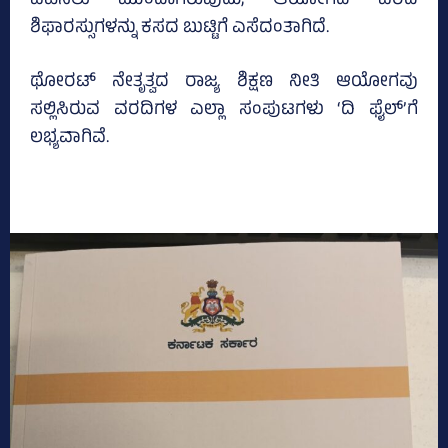
ವಹಿಸಲು ಮುಂದಾಗಿರುವುದು, ಆಯೋಗದ ವರದಿ
ಶಿಫಾರಸ್ಸುಗಳನ್ನು ಕಸದ ಬುಟ್ಟಿಗೆ ಎಸೆದಂತಾಗಿದೆ.
ಥೋರಟ್ ನೇತೃತ್ವದ ರಾಜ್ಯ ಶಿಕ್ಷಣ ನೀತಿ ಆಯೋಗವು
ಸಲ್ಲಿಸಿರುವ ವರದಿಗಳ ಎಲ್ಲಾ ಸಂಪುಟಗಳು ‘ದಿ ಫೈಲ್‌’ಗೆ
ಲಭ್ಯವಾಗಿವೆ.