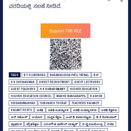
ವರದಿಯಲ್ಲಿ ಸಲಹೆ ನೀಡಿದೆ.
Support THE-FILE
TAGS
B Y VIJAYENDRA
BASANAGOUDA PATIL YATNAL
BJP
D K SHIVAKUMAR
DIRECT RECRUITMENT
GUEST LECTRUERS
GUEST TEACHERS
H K KUMARSWAMY
HIGHER EDUCATION
HIGHER EDUCATION COUNCIL
MADHU BANGARAPPA
R ASHOK
SIDDARAMAIAHAH
SUKHADEO THORAT
TEACHERS VACANCY
VACANT POSTS
ಅತಿಥಿ
ಅತಿಥಿ ಉಪನ್ಯಾಸಕ
ಅತಿಥಿ ಉಪನ್ಯಾಸಕರು
ಅತಿಥಿ ಶಿಕ್ಷಕರು
ಅರ್‍‌ ಅಶೋಕ್‌
ಆಯೋಗ
ಉನ್ನತ ಶಿಕ್ಷಣ
ಎಚ್‌ ಡಿ ಕುಮಾರಸ್ವಾಮಿ
ಡಿ ಕೆ ಶಿವಕುಮಾರ್
ಪ್ರಾಥಮಿಕ
ಪ್ರೌಢಶಿಕ್ಷಣ
ಬಸನಗೌಡ ಪಾಟೀಲ್‌ ಯತ್ನಾಳ್‌
ಬಿ ವೈ ವಿಜಯೇಂದ್ರ
ಬಿಜೆಪಿ