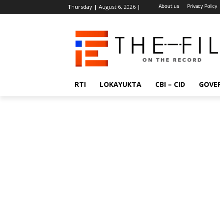
About us
Privacy Policy
Thursday | August 6, 2026 |
RTI
LOKAYUKTA
CBI – CID
GOVE