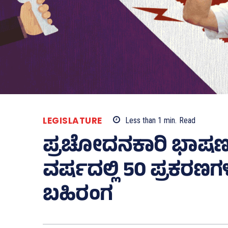
LEGISLATURE
Less than 1
min.
Read
ಪ್ರಚೋದನಕಾರಿ ಭಾಷಣ
ವರ್ಷದಲ್ಲಿ 50 ಪ್ರಕರಣಗ
ಬಹಿರಂಗ