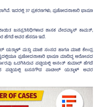
ಲಾಗಿವೆ. ಇದರಲ್ಲಿ 37 ಪ್ರಕರಣಗಳು, ಪ್ರಚೋದನಾಕಾರಿ ಭಾಷಣ
ನಾಯಿತ ಜನಪ್ರತಿನಿಧಿಗಳಾದ ಶಾಸಕ ವೇದವ್ಯಾಸ್ ಕಾಮತ್,
 ಹೆಗಡೆ ಅವರ ಹೆಸರೂ ಇದೆ.
ಲ್ ಯತ್ನಾಳ್‌ ಮತ್ತು ಮಾಜಿ ಸಂಸದ ಹಾಗೂ ಮಾಜಿ ಕೇಂದ್ರ
್ಯದಲ್ಲಿಯೂ ಪ್ರಚೋದನಾಕಾರಿ ಭಾಷಣ ಮಾಡಿದ್ದ ಆರೋಪದ
್ಕಾರವು ಒದಗಿಸಿರುವ ಪಟ್ಟಿಯಲ್ಲಿ ಅನಂತ್ ಕುಮಾರ್ ಹೆಗಡೆ
ಿನ ಪಟ್ಟಿಯಲ್ಲಿ ಬಸನಗೌಡ ಪಾಟೀಲ್ ಯತ್ನಾಳ್ ಅವರ