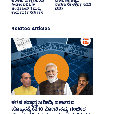
ಆರೋಪ; ಸೂಕ್ತ ವಿವರಣೆ
ಲೋಪ ಪತ್ತೆ ಹಚ್ಚಿದ
ನೀಡಲು ಐಪಿಎಸ್‌
ಸಾರ್ವಜನಿಕ ಲೆಕ್ಕಪತ್ರ ಸಮಿತಿ
ಚಂದ್ರಶೇಖರ್‍‌ಗೆ ಮುಖ್ಯ
ವರದಿ
ಕಾರ್ಯದರ್ಶಿ ನಿರ್ದೇಶನ
Related Articles
ಕಳಪೆ ಶಸ್ತ್ರಾಸ್ತ್ರ ಖರೀದಿ; ಸರ್ಕಾರದ
ಬೊಕ್ಕಸಕ್ಕೆ 62.10 ಕೋಟಿ ನಷ್ಟ, ಗಂಭೀರ