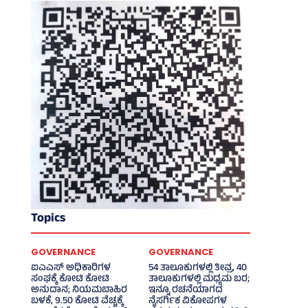
Topics
GOVERNANCE
GOVERNANCE
ಐಎಎಸ್‌ ಅಧಿಕಾರಿಗಳ
54 ತಾಲೂಕುಗಳಲ್ಲಿ ತೀವ್ರ, 40
ಸಂಘಕ್ಕೆ ಕೋಟಿ ಕೋಟಿ
ತಾಲೂಕುಗಳಲ್ಲಿ ಮಧ್ಯಮ ಬರ;
ಅನುದಾನ; ನಿಯಮಬಾಹಿರ
ಇನ್ನೂ ರಚನೆಯಾಗದ
ಬಳಕೆ, 9.50 ಕೋಟಿ ವೆಚ್ಚಕ್ಕೆ
ನೈಸರ್ಗಿಕ ವಿಕೋಪಗಳ