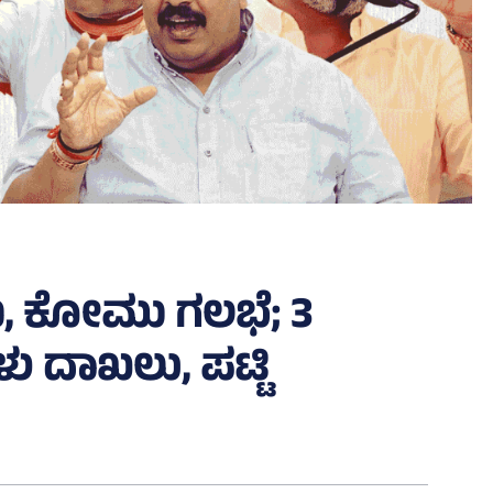
, ಕೋಮು ಗಲಭೆ; 3
ಳು ದಾಖಲು, ಪಟ್ಟಿ