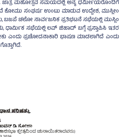
ಹ, ಜಾತ್ರ ಮಹೋತ್ಸವ ಸಮಯದಲ್ಲಿ ಅನ್ಯ ಧರ್ಮೀಯರೊಂದಿಗೆ
ುವೆ ಕೋಮು ಸಂಘರ್ಷ ಉಂಟು ಮಾಡುವ ಉದ್ದೇಶ, ಮುಸ್ಲೀಂ
ಬಜಪೆ ಚಲೋ ಸಾರ್ವಜನಿಕ ಪ್ರತಿಭಟನೆ ಸಭೆಯಲ್ಲಿ ಮುಸ್ಲಿಂ
್ಮಿಕ ಸಭೆಯಲ್ಲಿ ಲವ್‌ ಜಿಹಾದ್‌ ಬಗ್ಗೆ ಪ್ರಸ್ತಾಪಿಸಿ ಇತರ
ೇಕು ಎಂದು ಪ್ರಚೋದನಾಕಾರಿ ಭಾಷಣ ಮಾಡಲಾಗಿದೆ ಎಂದು
ತ್ತಾಗಿದೆ.