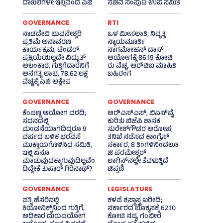
ದಾಖಲೆಗಳೇ ಇಲ್ಲವೆಂದ ಎಜಿ
ಸಚಿವ ಸಂಪುಟ ಉಪ ಸಮಿತಿ
GOVERNANCE
RTI
ನಾಡದೇವಿ ಭುವನೇಶ್ವರಿ
ಒಳ ಮೀಸಲಾತಿ; ನಿವೃತ್ತ
ಪ್ರತಿಮೆ ಅನಾವರಣ
ನ್ಯಾಯಮೂರ್ತಿ
ಕಾರ್ಯಕ್ರಮ; ಟೆಂಡರ್
ನಾಗಮೋಹನ್ ದಾಸ್
ಪ್ರಕ್ರಿಯೆಯಿಲ್ಲದೇ ವಿದ್ಯುತ್‌
ಆಯೋಗಕ್ಕೆ 86.19 ಕೋಟಿ
ಅಲಂಕಾರ, ಗುತ್ತಿಗೆದಾರನಿಗೆ
ರು ವೆಚ್ಚ, ಆರ್‍‌ಟಿಐ ಮಾಹಿತಿ
ಅನಗತ್ಯ ಲಾಭ, 78.62 ಲಕ್ಷ
ಬಹಿರಂಗ
ವೆಚ್ಚಕ್ಕೆ ಎಜಿ ಆಕ್ಷೇಪ
GOVERNANCE
GOVERNANCE
ಕೆಂಪಣ್ಣ ಆಯೋಗ ವರದಿ;
ಆರ್‍‌ಎಸ್‌ಎಸ್‌, ಬಿಎಸ್‌ವೈ
ಸದನದಲ್ಲಿ
ಕುರಿತು ಬಿಜೆಪಿ ಶಾಸಕ
ಮಂಡನೆಯಾಗದಿದ್ದರೂ 9
ಸುರೇಶ್‌ಗೌಡರ ಆರೋಪ;
ವರ್ಷದ ಬಳಿಕ ಭರವಸೆ
ತನಿಖೆ ನಡೆಸದ ಕಾಂಗ್ರೆಸ್‌
ಮುಕ್ತಾಯಗೊಳಿಸಿದ ಸಮಿತಿ,
ಸರ್ಕಾರ, 8 ತಿಂಗಳಿನಿಂದಲೂ
ಇಲ್ಲಿ ಏನೂ
ಜಿ ಪರಮೇಶ್ವರ್
ಮಾಡುವುದಕ್ಕಾಗುವುದಿಲ್ಲವೆಂ
ಲಾಗಿನ್‌ನಲ್ಲೇ ತೆವಳುತ್ತಿದೆ
ದಿದ್ದೇಕೆ ತುಷಾರ್ ಗಿರಿನಾಥ್?
ಟಿಪ್ಪಣಿ
GOVERNANCE
LEGISLATURE
ಪತ್ನಿ ಹೆಸರಿನಲ್ಲಿ
ಕಳಪೆ ಶಸ್ತ್ರಾಸ್ತ್ರ ಖರೀದಿ;
ಕಿಯೋನಿಕ್ಸ್‌ನಿಂದ ಗುತ್ತಿಗೆ,
ಸರ್ಕಾರದ ಬೊಕ್ಕಸಕ್ಕೆ 62.10
ಅಧಿಕಾರ ದುರುಪಯೋಗ
ಕೋಟಿ ನಷ್ಟ, ಗಂಭೀರ