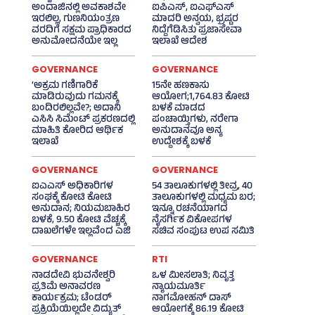
ಅಂದಾಜಿನಲ್ಲಿ ಅವಕಾಶವೇ
ಐಪಿಎಸ್‌, ಐಎಫ್‌ಎಸ್‌
ಇರಲಿಲ್ಲ, ಗುಣನಿಯಂತ್ರಣ
ಮಾದರಿ ಅನ್ವಯ, ಭ್ರಷ್ಟರ
ವರದಿಗೆ ಸಕ್ಷಮ ಪ್ರಾಧಿಕಾರದ
ನಿದ್ದೆಗೆಡಿಸಿತು ಪ್ರಜಾಸೇವಾ
ಅನುಮೋದನೆಯೇ ಇಲ್ಲ
ಇಲಾಖೆ ಆದೇಶ
GOVERNANCE
GOVERNANCE
‘ಅಕ್ರಮ ಗಣಿಗಾರಿಕೆ
15ನೇ ಹಣಕಾಸು
ಮಾಡಿರುವುದು ಗಮನಕ್ಕೆ
ಆಯೋಗ;1,764.83 ಕೋಟಿ
ಬಂದಿರಲಿಲ್ಲವೇ?; ಅದಾನಿ
ಬಳಕೆ ಮಾಡದ
ಎಸಿಸಿ ಸಿಮೆಂಟ್ ಪ್ರಕರಣದಲ್ಲಿ
ಪಂಚಾಯ್ತಿಗಳು, ನರೇಗಾ
ಮಾಹಿತಿ ಕೋರಿದ ಆರ್ಥಿಕ
ಅನುದಾನವೂ ಅನ್ಯ
ಇಲಾಖೆ
ಉದ್ದೇಶಕ್ಕೆ ಬಳಕೆ
GOVERNANCE
GOVERNANCE
ಐಎಎಸ್‌ ಅಧಿಕಾರಿಗಳ
54 ತಾಲೂಕುಗಳಲ್ಲಿ ತೀವ್ರ, 40
ಸಂಘಕ್ಕೆ ಕೋಟಿ ಕೋಟಿ
ತಾಲೂಕುಗಳಲ್ಲಿ ಮಧ್ಯಮ ಬರ;
ಅನುದಾನ; ನಿಯಮಬಾಹಿರ
ಇನ್ನೂ ರಚನೆಯಾಗದ
ಬಳಕೆ, 9.50 ಕೋಟಿ ವೆಚ್ಚಕ್ಕೆ
ನೈಸರ್ಗಿಕ ವಿಕೋಪಗಳ
ದಾಖಲೆಗಳೇ ಇಲ್ಲವೆಂದ ಎಜಿ
ಸಚಿವ ಸಂಪುಟ ಉಪ ಸಮಿತಿ
GOVERNANCE
RTI
ನಾಡದೇವಿ ಭುವನೇಶ್ವರಿ
ಒಳ ಮೀಸಲಾತಿ; ನಿವೃತ್ತ
ಪ್ರತಿಮೆ ಅನಾವರಣ
ನ್ಯಾಯಮೂರ್ತಿ
ಕಾರ್ಯಕ್ರಮ; ಟೆಂಡರ್
ನಾಗಮೋಹನ್ ದಾಸ್
ಪ್ರಕ್ರಿಯೆಯಿಲ್ಲದೇ ವಿದ್ಯುತ್‌
ಆಯೋಗಕ್ಕೆ 86.19 ಕೋಟಿ