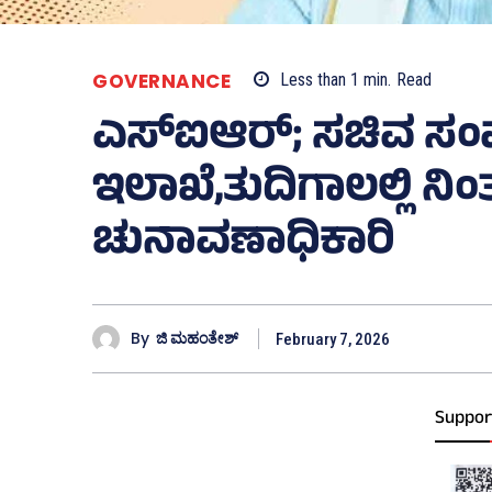
GOVERNANCE
Less than 1
min.
Read
ಎಸ್‌ಐಆರ್; ಸಚಿವ ಸಂಪು
ಇಲಾಖೆ,ತುದಿಗಾಲಲ್ಲಿ ನಿಂ
ಚುನಾವಣಾಧಿಕಾರಿ
By
ಜಿ ಮಹಂತೇಶ್
February 7, 2026
Suppor