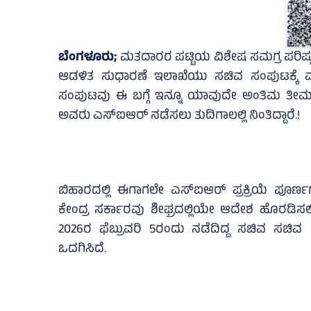
ಬೆಂಗಳೂರು;
ಮತದಾರರ ಪಟ್ಟಿಯ ವಿಶೇಷ ಸಮಗ್ರ ಪರಿಷ್ಕರಣೆ ಮ
ಆಡಳಿತ ಸುಧಾರಣೆ ಇಲಾಖೆಯು ಸಚಿವ ಸಂಪುಟಕ್ಕೆ ಮಾ
ಸಂಪುಟವು ಈ ಬಗ್ಗೆ ಇನ್ನೂ ಯಾವುದೇ ಅಂತಿಮ ತೀರ್ಮಾನ
ಅವರು ಎಸ್‌ಐಆರ್ ನಡೆಸಲು ತುದಿಗಾಲಲ್ಲಿ ನಿಂತಿದ್ದಾರೆ.!
ಬಿಹಾರದಲ್ಲಿ ಈಗಾಗಲೇ ಎಸ್‌ಐಆರ್ ಪ್ರಕ್ರಿಯೆ ಪೂರ
ಕೇಂದ್ರ ಸರ್ಕಾರವು ಶೀಘ್ರದಲ್ಲಿಯೇ ಆದೇಶ ಹೊರಡಿಸಲಿ
2026ರ ಫೆಬ್ರುವರಿ 5ರಂದು ನಡೆದಿದ್ದ ಸಚಿವ ಸಚಿವ 
ಒದಗಿಸಿದೆ.