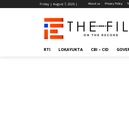
About us
Privacy Policy
T
Friday | August 7, 2026 |
RTI
LOKAYUKTA
CBI – CID
GOVE