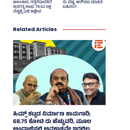
ಅಲಂಕಾರ, ಗುತ್ತಿಗೆದಾರನಿಗೆ
ರು ವೆಚ್ಚ, ಆರ್‍‌ಟಿಐ ಮಾಹಿತಿ
ಅನಗತ್ಯ ಲಾಭ, 78.62 ಲಕ್ಷ
ಬಹಿರಂಗ
ವೆಚ್ಚಕ್ಕೆ ಎಜಿ ಆಕ್ಷೇಪ
Related Articles
ಹಿಮ್ಸ್‌ ಕಟ್ಟಡ ನಿರ್ಮಾಣ ಕಾಮಗಾರಿ;
68.75 ಕೋಟಿ ರು ಹೆಚ್ಚುವರಿ, ಮೂಲ
ಅಂದಾಜಿನಲ್ಲಿ ಅವಕಾಶವೇ ಇರಲಿಲ್ಲ,