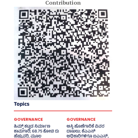
Contribution
Topics
GOVERNANCE
GOVERNANCE
ಹಿಮ್ಸ್‌ ಕಟ್ಟಡ ನಿರ್ಮಾಣ
ಆಸ್ತಿ ಹೊಣೆಗಾರಿಕೆ ವಿವರ
ಕಾಮಗಾರಿ; 68.75 ಕೋಟಿ ರು
ದಾಖಲು; ಕೆಎಎಸ್
ಹೆಚ್ಚುವರಿ, ಮೂಲ
ಅಧಿಕಾರಿಗಳಿಗೂ ಐಎಎಸ್‌,