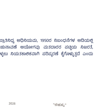
ರಾತಿನಿಧ್ಯ ಅಧಿನಿಯಮ, 1950ರ ನಿಬಂಧನೆಗಳ ಅಡಿಯಲ್ಲಿ
 ಚುನಾವಣೆ ಆಯೋಗವು ಮತದಾರರ ಪಟ್ಟಿಯ ನಿಖರತೆ,
್ಳಲು ನಿಯತಕಾಲಿಕವಾಗಿ ಪರಿಷ್ಕರಣೆ ಕೈಗೊಳ್ಳುತ್ತದೆ ಎಂದು