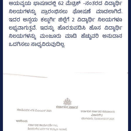
ಆಯವ್ಯಯ ಭಾಷಣದಲ್ಲಿ 62 ಮೆಟ್ರಿಕ್‌ -ನಂತರದ ವಿದ್ಯಾರ್ಥಿ
ನಿಲಯಗಳನ್ನು ಪ್ರಾರಂಭಿಸಲು ಘೋಷಣೆ ಮಾಡಲಾಗಿದೆ.
ಇದರ ಅನ್ವಯ ಕಲ್ಬುರ್ಗಿ ಜಿಲ್ಲೆಗೆ 2 ವಿದ್ಯಾರ್ಥಿ ನಿಲಯಗಳೂ
ಲಭ್ಯವಾಗುತ್ತವೆ. ಇದನ್ನು ಹೊರತುಪಡಿಸಿ ಹೊಸ ವಿದ್ಯಾರ್ಥಿ
ನಿಲಯಗಳನ್ನು ಮಂಜೂರು ಮಾಡಿ ಹೆಚ್ಚುವರಿ ಅನುದಾನ
ಒದಗಿಸಲು ಸಾಧ್ಯವಿರುವುದಿಲ್ಲ.