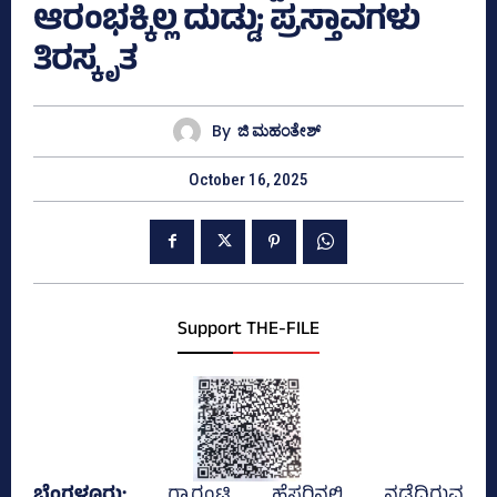
ಆರಂಭಕ್ಕಿಲ್ಲ ದುಡ್ಡು; ಪ್ರಸ್ತಾವಗಳು
ತಿರಸ್ಕೃತ
By
ಜಿ ಮಹಂತೇಶ್
October 16, 2025
Support THE-FILE