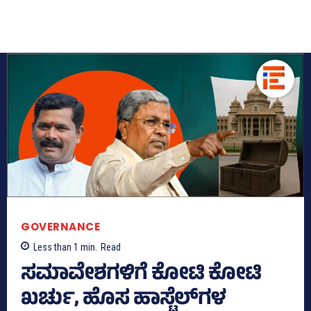
GOVERNANCE
Less than 1
min.
Read
ಸಮಾವೇಶಗಳಿಗೆ ಕೋಟಿ ಕೋಟಿ
ಖರ್ಚು, ಹೊಸ ಹಾಸ್ಟೆಲ್‌ಗಳ