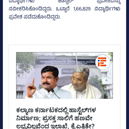
ವಿದ್ಯಾರ್ಥಿಗಳು ಹಾಸ್ಟೆಲ್‌ ಪ್ರವೇಶವನ್ನು
ನವೀಕರಿಸಿಕೊಂಡಿದ್ದರು. ಒಟ್ಟಾರೆ 1,66,829 ವಿದ್ಯಾರ್ಥಿಗಳು
ಪ್ರವೇಶ ಪಡೆದುಕೊಂಡಿದ್ದರು.