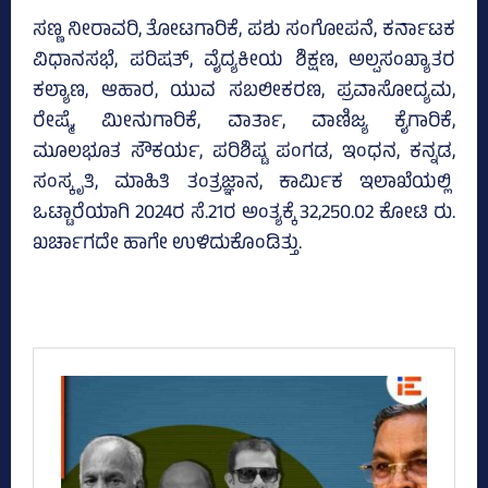
ಸಣ್ಣ ನೀರಾವರಿ, ತೋಟಗಾರಿಕೆ, ಪಶು ಸಂಗೋಪನೆ, ಕರ್ನಾಟಕ
ವಿಧಾನಸಭೆ, ಪರಿಷತ್‌, ವೈದ್ಯಕೀಯ ಶಿಕ್ಷಣ, ಅಲ್ಪಸಂಖ್ಯಾತರ
ಕಲ್ಯಾಣ, ಆಹಾರ, ಯುವ ಸಬಲೀಕರಣ, ಪ್ರವಾಸೋದ್ಯಮ,
ರೇಷ್ಮೆ, ಮೀನುಗಾರಿಕೆ, ವಾರ್ತಾ, ವಾಣಿಜ್ಯ ಕೈಗಾರಿಕೆ,
ಮೂಲಭೂತ ಸೌಕರ್ಯ, ಪರಿಶಿಷ್ಟ ಪಂಗಡ, ಇಂಧನ, ಕನ್ನಡ,
ಸಂಸ್ಕೃತಿ, ಮಾಹಿತಿ ತಂತ್ರಜ್ಞಾನ, ಕಾರ್ಮಿಕ ಇಲಾಖೆಯಲ್ಲಿ
ಒಟ್ಟಾರೆಯಾಗಿ 2024ರ ಸೆ.21ರ ಅಂತ್ಯಕ್ಕೆ 32,250.02 ಕೋಟಿ ರು.
ಖರ್ಚಾಗದೇ ಹಾಗೇ ಉಳಿದುಕೊಂಡಿತ್ತು.