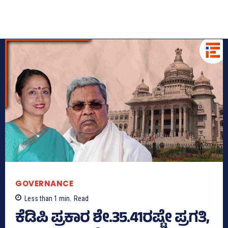
GOVERNANCE
Less than 1
min.
Read
ಕೆಡಿಪಿ ಪ್ರಕಾರ ಶೇ.35.41ರಷ್ಟೇ ಪ್ರಗತಿ,