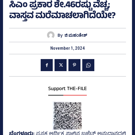
ಸಿಎಂ ಪ್ರಕಾರ ಶೇ.46ರಷ್ಟು ವೆಚ್ಚ;
ವಾಸ್ತವ ಮರೆಮಾಚಲಾಗಿದೆಯೇ?
By
ಜಿ ಮಹಂತೇಶ್
November 1, 2024
Support THE-FILE
ಬೆಂಗಳೂರು;
ಪ್ರಸಕ್ತ ಆರ್ಥಿಕ ಸಾಲಿನ ಬಜೆಟ್‌ ಅನುದಾನದಲ್ಲಿ