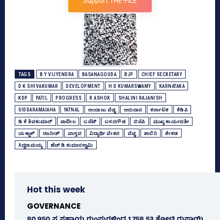
Support THE-FILE
TAGS
B Y VIJYENDRA
BASANAGOUDA
BJP
CHIEF SECRETARY
D K SHIVAKUMAR
DEVELOPMENT
H D KUMARSWAMY
KARNATAKA
KDP
PATIL
PROGRESS
R ASHOK
SHALINI RAJANISH
SIDDARAMAIAHA
YATNAL
ಅಂದಾಜು ವೆಚ್ಚ
ಅನುದಾನ
ಕರ್ನಾಟಕ
ಕೆಡಿಪಿ
ಡಿ ಕೆ ಶಿವಕುಮಾರ್
ಪಾಟೀಲ
ಬಜೆಟ್‌
ಬಸನಗೌಡ
ಬಿಜೆಪಿ
ಮುಖ್ಯ ಕಾರ್ಯದರ್ಶಿ
ಯತ್ನಾಳ್‌
ರಜನೀಶ್‌
ವಾಸ್ತವ
ವಿದ್ಯಾರ್ಥಿ ವೇತನ
ವೆಚ್ಚ
ಶಾಲಿನಿ
ಶೇಕಡ
ಸಿದ್ದರಾಮಯ್ಯ
ಹೆಚ್‌ ಡಿ ಕುಮಾರಸ್ವಾಮಿ
Hot this week
GOVERNANCE