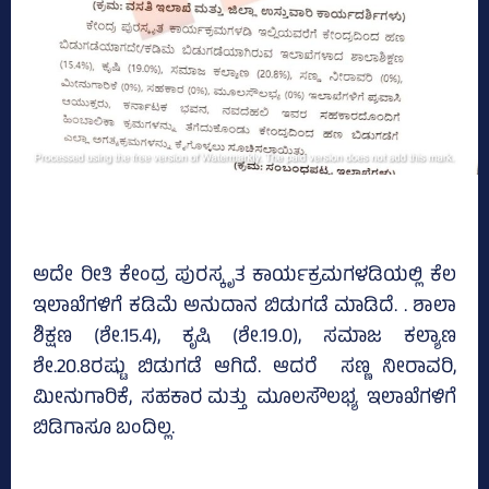
ಅದೇ ರೀತಿ ಕೇಂದ್ರ ಪುರಸ್ಕೃತ ಕಾರ್ಯಕ್ರಮಗಳಡಿಯಲ್ಲಿ ಕೆಲ
ಇಲಾಖೆಗಳಿಗೆ ಕಡಿಮೆ ಅನುದಾನ ಬಿಡುಗಡೆ ಮಾಡಿದೆ. . ಶಾಲಾ
ಶಿಕ್ಷಣ (ಶೇ.15.4), ಕೃಷಿ (ಶೇ.19.0), ಸಮಾಜ ಕಲ್ಯಾಣ
ಶೇ.20.8ರಷ್ಟು ಬಿಡುಗಡೆ ಆಗಿದೆ. ಆದರೆ ಸಣ್ಣ ನೀರಾವರಿ,
ಮೀನುಗಾರಿಕೆ, ಸಹಕಾರ ಮತ್ತು ಮೂಲಸೌಲಭ್ಯ ಇಲಾಖೆಗಳಿಗೆ
ಬಿಡಿಗಾಸೂ ಬಂದಿಲ್ಲ.