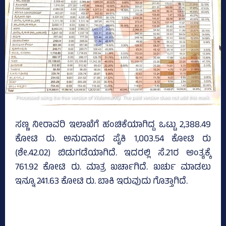
ಸಣ್ಣ ನೀರಾವರಿ ಇಲಾಖೆಗೆ ಹಂಚಿಕೆಯಾಗಿದ್ದ ಒಟ್ಟು 2,388.49
ಕೋಟಿ ರು. ಅನುದಾನದ ಪೈಕಿ 1,003.54 ಕೋಟಿ ರು
(ಶೇ.42.02) ಬಿಡುಗಡೆಯಾಗಿದೆ. ಇದರಲ್ಲಿ ಸೆ.21ರ ಅಂತ್ಯಕ್ಕೆ
761.92 ಕೋಟಿ ರು. ಮಾತ್ರ ಖರ್ಚಾಗಿದೆ. ಖರ್ಚು ಮಾಡಲು
ಇನ್ನೂ 241.63 ಕೋಟಿ ರು. ಬಾಕಿ ಇರುವುದು ಗೊತ್ತಾಗಿದೆ.