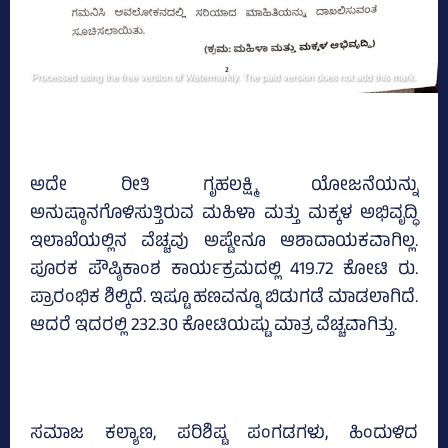
ಅದೇ ರೀತಿ ಗೃಹಲಕ್ಷ್ಮಿ ಯೋಜನೆಯನ್ನು
ಅನುಷ್ಠಾನಗೊಳಿಸುತ್ತಿರುವ ಮಹಿಳಾ ಮತ್ತು ಮಕ್ಕಳ ಅಭಿವೃದ್ಧಿ
ಇಲಾಖೆಯಲ್ಲಿನ ವೆಚ್ಚವು ಅಷ್ಟೇನೂ ಆಶಾದಾಯಕವಾಗಿಲ್ಲ.
ಪೂರಕ ಪೌಷ್ಠಿಕಾಂಶ ಕಾರ್ಯಕ್ರಮದಲ್ಲಿ 419.72 ಕೋಟಿ ರು.
ಪ್ರಾರಂಭಿಕ ಶಿಲ್ಕಿದೆ. ಇಷ್ಟೂ ಹಣವನ್ನೂ ಬಿಡುಗಡೆ ಮಾಡಲಾಗಿದೆ.
ಆದರೆ ಇದರಲ್ಲಿ 232.30 ಕೋಟಿಯಷ್ಟು ಮಾತ್ರ ವೆಚ್ಚವಾಗಿತ್ತು.
ಸಮಾಜ ಕಲ್ಯಾಣ, ಪರಿಶಿಷ್ಟ ಪಂಗಡಗಳು, ಹಿಂದುಳಿದ