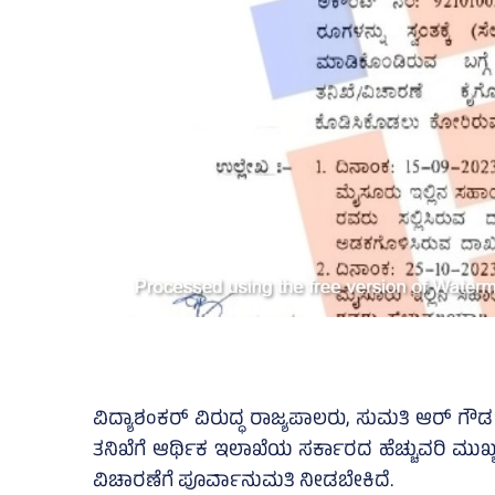
ವಿದ್ಯಾಶಂಕರ್‌ ವಿರುದ್ಧ ರಾಜ್ಯಪಾಲರು, ಸುಮತಿ ಆರ್‌ ಗೌ
ತನಿಖೆಗೆ ಆರ್ಥಿಕ ಇಲಾಖೆಯ ಸರ್ಕಾರದ ಹೆಚ್ಚುವರಿ ಮುಖ್
ವಿಚಾರಣೆಗೆ ಪೂರ್ವಾನುಮತಿ ನೀಡಬೇಕಿದೆ.