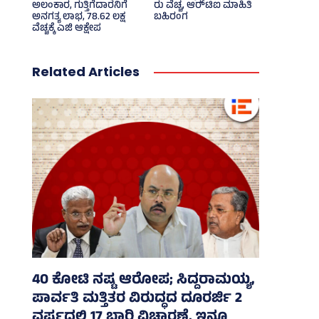
ಅಲಂಕಾರ, ಗುತ್ತಿಗೆದಾರನಿಗೆ
ರು ವೆಚ್ಚ, ಆರ್‍‌ಟಿಐ ಮಾಹಿತಿ
ಅನಗತ್ಯ ಲಾಭ, 78.62 ಲಕ್ಷ
ಬಹಿರಂಗ
ವೆಚ್ಚಕ್ಕೆ ಎಜಿ ಆಕ್ಷೇಪ
Related Articles
40 ಕೋಟಿ ನಷ್ಟ ಆರೋಪ; ಸಿದ್ದರಾಮಯ್ಯ,
ಪಾರ್ವತಿ ಮತ್ತಿತರ ವಿರುದ್ಧದ ದೂರರ್ಜಿ 2
ವರ್ಷದಲ್ಲಿ 17 ಬಾರಿ ವಿಚಾರಣೆ, ಇನ್ನೂ