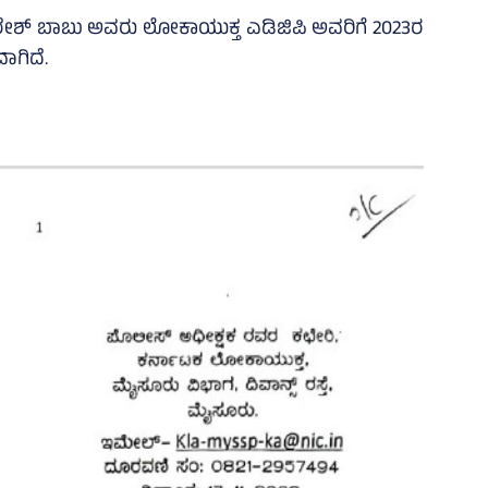
ೇಶ್‌ ಬಾಬು ಅವರು ಲೋಕಾಯುಕ್ತ ಎಡಿಜಿಪಿ ಅವರಿಗೆ 2023ರ
ವಾಗಿದೆ.