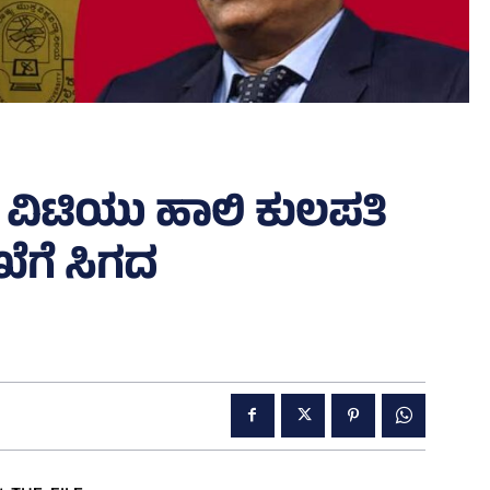
 ವಿಟಿಯು ಹಾಲಿ ಕುಲಪತಿ
ಖೆಗೆ ಸಿಗದ