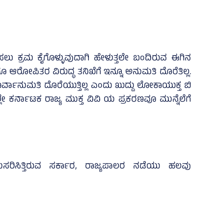
ಲು ಕ್ರಮ ಕೈಗೊಳ್ಳುವುದಾಗಿ ಹೇಳುತ್ತಲೇ ಬಂದಿರುವ ಈಗಿನ
ರೂ ಆರೋಪಿತರ ವಿರುದ್ಧ ತನಿಖೆಗೆ ಇನ್ನೂ ಅನುಮತಿ ದೊರೆತಿಲ್ಲ.
ರ್ವಾನುಮತಿ ದೊರೆಯುತ್ತಿಲ್ಲ ಎಂದು ಖುದ್ದು ಲೋಕಾಯುಕ್ತ ಬಿ
ನಲ್ಲೇ ಕರ್ನಾಟಕ ರಾಜ್ಯ ಮುಕ್ತ ವಿವಿ ಯ ಪ್ರಕರಣವೂ ಮುನ್ನೆಲೆಗೆ
ಿಸಿತ್ತಿರುವ ಸರ್ಕಾರ, ರಾಜ್ಯಪಾಲರ ನಡೆಯು ಹಲವು