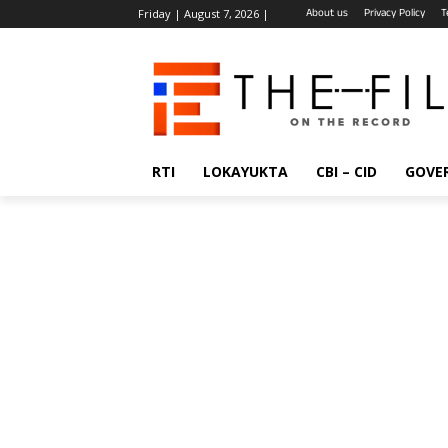
About us
Privacy Policy
T
Friday | August 7, 2026 |
RTI
LOKAYUKTA
CBI – CID
GOVE