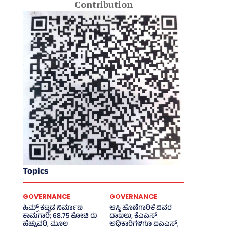
Contribution
Topics
GOVERNANCE
GOVERNANCE
ಹಿಮ್ಸ್‌ ಕಟ್ಟಡ ನಿರ್ಮಾಣ
ಆಸ್ತಿ ಹೊಣೆಗಾರಿಕೆ ವಿವರ
ಕಾಮಗಾರಿ; 68.75 ಕೋಟಿ ರು
ದಾಖಲು; ಕೆಎಎಸ್
ಹೆಚ್ಚುವರಿ, ಮೂಲ
ಅಧಿಕಾರಿಗಳಿಗೂ ಐಎಎಸ್‌,