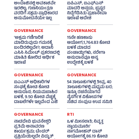
ಅಂದಾಜಿನಲ್ಲಿ ಅವಕಾಶವೇ
ಐಪಿಎಸ್‌, ಐಎಫ್‌ಎಸ್‌
ಇರಲಿಲ್ಲ, ಗುಣನಿಯಂತ್ರಣ
ಮಾದರಿ ಅನ್ವಯ, ಭ್ರಷ್ಟರ
ವರದಿಗೆ ಸಕ್ಷಮ ಪ್ರಾಧಿಕಾರದ
ನಿದ್ದೆಗೆಡಿಸಿತು ಪ್ರಜಾಸೇವಾ
ಅನುಮೋದನೆಯೇ ಇಲ್ಲ
ಇಲಾಖೆ ಆದೇಶ
GOVERNANCE
GOVERNANCE
‘ಅಕ್ರಮ ಗಣಿಗಾರಿಕೆ
15ನೇ ಹಣಕಾಸು
ಮಾಡಿರುವುದು ಗಮನಕ್ಕೆ
ಆಯೋಗ;1,764.83 ಕೋಟಿ
ಬಂದಿರಲಿಲ್ಲವೇ?; ಅದಾನಿ
ಬಳಕೆ ಮಾಡದ
ಎಸಿಸಿ ಸಿಮೆಂಟ್ ಪ್ರಕರಣದಲ್ಲಿ
ಪಂಚಾಯ್ತಿಗಳು, ನರೇಗಾ
ಮಾಹಿತಿ ಕೋರಿದ ಆರ್ಥಿಕ
ಅನುದಾನವೂ ಅನ್ಯ
ಇಲಾಖೆ
ಉದ್ದೇಶಕ್ಕೆ ಬಳಕೆ
GOVERNANCE
GOVERNANCE
ಐಎಎಸ್‌ ಅಧಿಕಾರಿಗಳ
54 ತಾಲೂಕುಗಳಲ್ಲಿ ತೀವ್ರ, 40
ಸಂಘಕ್ಕೆ ಕೋಟಿ ಕೋಟಿ
ತಾಲೂಕುಗಳಲ್ಲಿ ಮಧ್ಯಮ ಬರ;
ಅನುದಾನ; ನಿಯಮಬಾಹಿರ
ಇನ್ನೂ ರಚನೆಯಾಗದ
ಬಳಕೆ, 9.50 ಕೋಟಿ ವೆಚ್ಚಕ್ಕೆ
ನೈಸರ್ಗಿಕ ವಿಕೋಪಗಳ
ದಾಖಲೆಗಳೇ ಇಲ್ಲವೆಂದ ಎಜಿ
ಸಚಿವ ಸಂಪುಟ ಉಪ ಸಮಿತಿ
GOVERNANCE
RTI
ನಾಡದೇವಿ ಭುವನೇಶ್ವರಿ
ಒಳ ಮೀಸಲಾತಿ; ನಿವೃತ್ತ
ಪ್ರತಿಮೆ ಅನಾವರಣ
ನ್ಯಾಯಮೂರ್ತಿ
ಕಾರ್ಯಕ್ರಮ; ಟೆಂಡರ್
ನಾಗಮೋಹನ್ ದಾಸ್
ಪ್ರಕ್ರಿಯೆಯಿಲ್ಲದೇ ವಿದ್ಯುತ್‌
ಆಯೋಗಕ್ಕೆ 86.19 ಕೋಟಿ