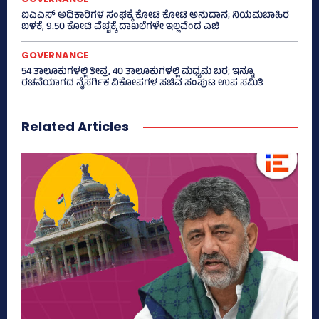
ಐಎಎಸ್‌ ಅಧಿಕಾರಿಗಳ ಸಂಘಕ್ಕೆ ಕೋಟಿ ಕೋಟಿ ಅನುದಾನ; ನಿಯಮಬಾಹಿರ
ಬಳಕೆ, 9.50 ಕೋಟಿ ವೆಚ್ಚಕ್ಕೆ ದಾಖಲೆಗಳೇ ಇಲ್ಲವೆಂದ ಎಜಿ
GOVERNANCE
54 ತಾಲೂಕುಗಳಲ್ಲಿ ತೀವ್ರ, 40 ತಾಲೂಕುಗಳಲ್ಲಿ ಮಧ್ಯಮ ಬರ; ಇನ್ನೂ
ರಚನೆಯಾಗದ ನೈಸರ್ಗಿಕ ವಿಕೋಪಗಳ ಸಚಿವ ಸಂಪುಟ ಉಪ ಸಮಿತಿ
Related Articles