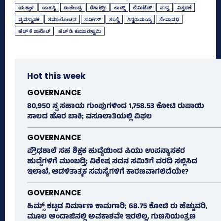
ಯತ್ನಾಳ
ಯಶಸ್ವಿ
ರಾಜೇಂದ್ರ
ರೆಸಾರ್ಟ್ಸ್‌
ಲಾಡ್ಜ್‌
ಲಿಮಿಟೆಡ್‌
ವಸ್ತು
ವಿಸ್ತರಣೆ
ವ್ಯವಸ್ಥಾಪಕ
ಸಮಾಲೋಚನ
ಸರ್ವೀಸ್‌
ಸಂಸ್ಥೆ
ಸಿದ್ದರಾಮಯ್ಯ
ಸೇವಾವಧಿ
ಹೆಚ್‌ ಕೆ ಪಾಟೀಲ್‌
ಹೆಚ್‌ ಡಿ ಕುಮಾರಸ್ವಾಮಿ
Hot this week
GOVERNANCE
80,950 ಸ್ವ ಸಹಾಯ ಗುಂಪುಗಳಿಂದ 1,758.53 ಕೋಟಿ ರುಪಾಯಿ
ಸಾಲದ ಹೊರ ಬಾಕಿ; ವಸೂಲಾತಿಯಲ್ಲಿ ವಿಫಲ
GOVERNANCE
ಪ್ರೌಢಶಾಲೆ ಸಹ ಶಿಕ್ಷಕ ಹುದ್ದೆಯಿಂದ ಪಿಯು ಉಪನ್ಯಾಸಕರ
ಹುದ್ದೆಗಳಿಗೆ ಮುಂಬಡ್ತಿ; ವಿಶೇಷ ಸದನ ಸಮಿತಿಗೆ ವರದಿ ಸಲ್ಲಿಸಿದ
ಇಲಾಖೆ, ಆಡಳಿತಾತ್ಮಕ ಸಮಸ್ಯೆಗಳಿಗೆ ಕಾರಣವಾಗಲಿದೆಯೇ?
GOVERNANCE
ಹಿಮ್ಸ್‌ ಕಟ್ಟಡ ನಿರ್ಮಾಣ ಕಾಮಗಾರಿ; 68.75 ಕೋಟಿ ರು ಹೆಚ್ಚುವರಿ,
ಮೂಲ ಅಂದಾಜಿನಲ್ಲಿ ಅವಕಾಶವೇ ಇರಲಿಲ್ಲ, ಗುಣನಿಯಂತ್ರಣ