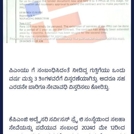
ಪಿಎಂಯು ಗೆ ಸಂಬಂಧಿಸಿದಂತೆ ನೀಡಿದ್ದ ಗುತ್ತಿಗೆಯು ಒಂದು
ವರ್ಷ ಮತ್ತು 3 ತಿಂಗಳವರೆಗೆ ವಿಸ್ತರಣೆಯಾಗಿತ್ತು. ಆದರೂ ಸಹ
ಎರಡನೇ ಬಾರಿಗೂ ಸೇವಾವಧಿ ವಿಸ್ತರಿಸಲು ಕೋರಿತ್ತು.
ಕೆಪಿಎಂಜಿ ಅಡ್ವೈಸರಿ ಸರ್ವಿಸಸ್‌ ಪ್ರೈ ಲಿ ಸಂಸ್ಥೆಯಿಂದ ಸಲಹಾ
ಸೇವೆಯನ್ನು ಪಡೆಯುವ ಸಂಬಂಧ 2024ರ ಮೇ 12ರಿಂದ