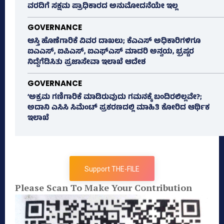
ವರದಿಗೆ ಸಕ್ಷಮ ಪ್ರಾಧಿಕಾರದ ಅನುಮೋದನೆಯೇ ಇಲ್ಲ
GOVERNANCE
ಆಸ್ತಿ ಹೊಣೆಗಾರಿಕೆ ವಿವರ ದಾಖಲು; ಕೆಎಎಸ್ ಅಧಿಕಾರಿಗಳಿಗೂ
ಐಎಎಸ್‌, ಐಪಿಎಸ್‌, ಐಎಫ್‌ಎಸ್‌ ಮಾದರಿ ಅನ್ವಯ, ಭ್ರಷ್ಟರ
ನಿದ್ದೆಗೆಡಿಸಿತು ಪ್ರಜಾಸೇವಾ ಇಲಾಖೆ ಆದೇಶ
GOVERNANCE
‘ಅಕ್ರಮ ಗಣಿಗಾರಿಕೆ ಮಾಡಿರುವುದು ಗಮನಕ್ಕೆ ಬಂದಿರಲಿಲ್ಲವೇ?;
ಅದಾನಿ ಎಸಿಸಿ ಸಿಮೆಂಟ್ ಪ್ರಕರಣದಲ್ಲಿ ಮಾಹಿತಿ ಕೋರಿದ ಆರ್ಥಿಕ
ಇಲಾಖೆ
Support THE-FILE
Please Scan To Make Your Contribution