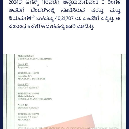
2024ರ ಆಗಸ್ಟ್‌ 11ರವರಗೆ ಅನ್ವಯವಾಗುವಂತೆ 3 ತಿಂಗಳ
ಅವಧಿಗೆ ಟೆಂಡರ್‍‌ನಲ್ಲಿ ಸೂಚಿಸಿರುವ ಷರತ್ತು ಮತ್ತು
ನಿಯಮಗಳಿಗೆ ಒಳಪಟ್ಟು 40,21,707 ರು. ಪಾವತಿಗೆ ಒಪ್ಪಿತ್ತು. ಈ
ಸಂಬಂಧ ಕಚೇರಿ ಆದೇಶವನ್ನು ಜಾರಿ ಮಾಡಿತ್ತು.