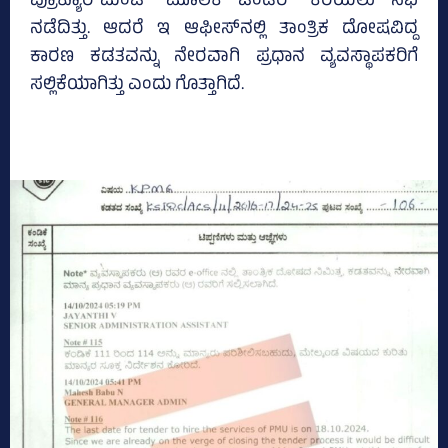
ಪ್ರೊಕ್ಯೂರ್‍‌ಮೆಂಟ್‌ ಮೂಲಕ ಟೆಂಡರ್‍‌ ಕರೆಯಲು ಸಭೆ
ನಡೆದಿತ್ತು. ಆದರೆ ಇ ಆಫೀಸ್‌ನಲ್ಲಿ ತಾಂತ್ರಿಕ ದೋಷವಿದ್ದ
ಕಾರಣ ಕಡತವನ್ನು ನೇರವಾಗಿ ಪ್ರಧಾನ ವ್ಯವಸ್ಥಾಪಕರಿಗೆ
ಸಲ್ಲಿಕೆಯಾಗಿತ್ತು ಎಂದು ಗೊತ್ತಾಗಿದೆ.