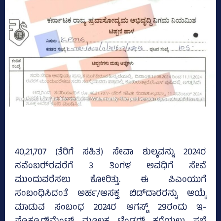
40,21,707 (ತೆರಿಗೆ ಸಹಿತ) ಸೇವಾ ಶುಲ್ಕವನ್ನು 2024ರ
ನವೆಂಬರ್‍‌ರವರೆಗೆ 3 ತಿಂಗಳ ಅವಧಿಗೆ ಸೇವೆ
ಮುಂದುವರೆಸಲು ಕೋರಿತ್ತು. ಈ ಪಿಎಂಯುಗೆ
ಸಂಬಂಧಿಸಿದಂತೆ ಅರ್ಹ/ಆಸಕ್ತ ಬಿಡ್‌ದಾರರನ್ನು ಆಯ್ಕೆ
ಮಾಡುವ ಸಂಬಂಧ 2024ರ ಆಗಸ್ಟ್‌ 29ರಂದು ಇ-