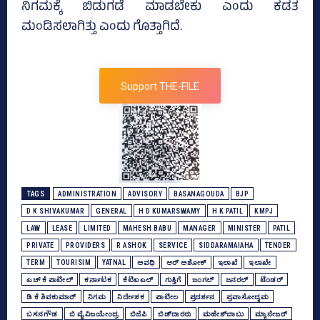
ನಿಗಮಕ್ಕೆ ಬಿಡುಗಡೆ ಮಾಡಬೇಕು ಎಂದು ಕಡತ
ಮಂಡಿಸಲಾಗಿತ್ತು ಎಂದು ಗೊತ್ತಾಗಿದೆ.
Support THE-FILE
TAGS
ADMINISTRATION
ADVISORY
BASANAGOUDA
BJP
D K SHIVAKUMAR
GENERAL
H D KUMARSWAMY
H K PATIL
KMPJ
LAW
LEASE
LIMITED
MAHESH BABU
MANAGER
MINISTER
PATIL
PRIVATE
PROVIDERS
R ASHOK
SERVICE
SIDDARAMAIAHA
TENDER
TERM
TOURISIM
YATNAL
ಅವಧಿ
ಆರ್‌ ಅಶೋಕ್‌
ಇಲಾಖೆ
ಇಲಾಖೇ
ಎಚ್‌ ಕೆ ಪಾಟೀಲ್‌
ಕರ್ನಾಟಕ
ಕೆಟಿಐಎಲ್
ಗುತ್ತಿಗೆ
ಜಂಗಲ್‌
ಜನರಲ್‌
ಟೆಂಡರ್‌
ಡಿ ಕೆ ಶಿವಕುಮಾರ್
ನಿಗಮ
ನಿರ್ದೇಶಕ
ಪಾಟೀಲ
ಪ್ರದರ್ಶನ
ಪ್ರವಾಸೋದ್ಯಮ
ಬಸನಗೌಡ
ಬಿ ವೈ ವಿಜಯೇಂದ್ರ
ಬಿಜೆಪಿ
ಬಿಡ್‌ದಾರರು
ಮಹೇಶ್‌ಬಾಬು
ಮ್ಯಾನೇಜರ್‍‌