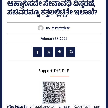
ಆಹ್ವಾನಿಸದೇ ಸೇವಾವಧಿ ವಿಸ್ತರಣೆ,
ಸಚಿವರನ್ನೂ ಕತ್ತಲಲ್ಲಿಟ್ಟಿತೇ ಇಲಾಖೆ?
By
ಜಿ ಮಹಂತೇಶ್
February 27, 2025
Support THE-FILE
ಬೆಂಗಳೂರು;
ಪ್ರವಾಸೋದ್ಯಮ ಇಲಾಖೆ, ಕರ್ನಾಟಕ ರಾಜ್ಯ