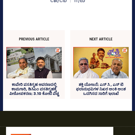
CBI/CID
IT/ED
PREVIOUS ARTICLE
NEXT ARTICLE
ಕಾವೇರಿ ವಸತಿಗೃಹ ಆವರಣದಲ್ಲಿ
ಶಕ್ತಿ ಯೋಜನೆ; ಎಸ್‌ ಸಿ , ಎಸ್‌ ಟಿ
ಕಾಮಗಾರಿ, ಡಿಸಿಎಂ ವಸತಿಗೃಹಕ್ಕೆ
ಫಲಾನುಭವಿಗಳ ನಿಖರ ಅಂಕಿ ಅಂಶ
ಪೀಠೋಪಕರಣ; 3.10 ಕೋಟಿ ವೆಚ್ಚ
ಒದಗಿಸದ ಸಾರಿಗೆ ಇಲಾಖೆ