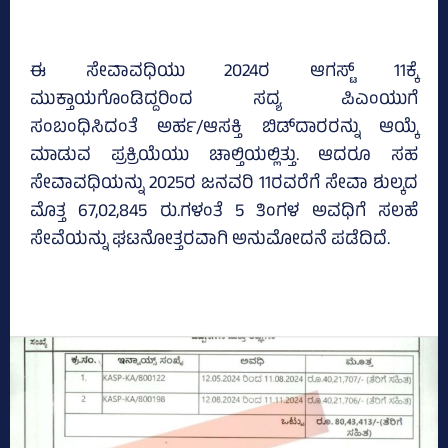
ಈ ಸೇವಾವಧಿಯು 2024ರ ಆಗಸ್ಟ್‌ 11ಕ್ಕೆ
ಮುಕ್ತಾಯಗೊಂಡಿದ್ದರಿಂದ ಸದ್ಯ ಪಿಎಂಯುಗೆ
ಸಂಬಂಧಿಸಿದಂತೆ ಅರ್ಹ/ಆಸಕ್ತಿ ಬಿಡ್‌ದಾರರನ್ನು ಆಯ್ಕೆ
ಮಾಡುವ ಪ್ರಕ್ರಿಯೆಯು ಚಾಲ್ತಿಯಲ್ಲಿತ್ತು. ಆದರೂ ಸಹ
ಸೇವಾವಧಿಯನ್ನು 2025ರ ಜನವರಿ 11ರವರೆಗೆ ಸೇವಾ ಶುಲ್ಕದ
ಮೊತ್ತ 67,02,845 ರು.ಗಳಂತೆ 5 ತಿಂಗಳ ಅವಧಿಗೆ ಸಲಹೆ
ಸೇವೆಯನ್ನು ಘಟನೋತ್ತರವಾಗಿ ಅನುಮೋದನೆ ಪಡೆದಿದೆ.