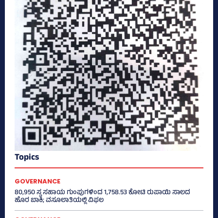
Topics
GOVERNANCE
80,950 ಸ್ವ ಸಹಾಯ ಗುಂಪುಗಳಿಂದ 1,758.53 ಕೋಟಿ ರುಪಾಯಿ ಸಾಲದ
ಹೊರ ಬಾಕಿ; ವಸೂಲಾತಿಯಲ್ಲಿ ವಿಫಲ