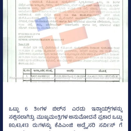
ಒಟ್ಟು 6 ತಿಂಗಳ ಬಿಲ್‌ನ ಎರಡು ಇನ್ವಾಯ್ಸ್‌ಗಳನ್ನು
ಸಲ್ಲಿಸಲಾಗಿತ್ತು. ಮುಖ್ಯಮಂತ್ರಿಗಳ ಅನುಮೋದನೆ ಪ್ರಕಾರ ಒಟ್ಟು
80,43,413 ರು.ಗಳನ್ನು ಕೆಪಿಎಂಜಿ ಅಡ್ವೈಸರಿ ಸರ್ವಿಸ್‌ ಗೆ