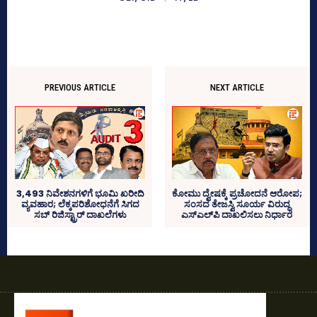
PREVIOUS ARTICLE
NEXT ARTICLE
3,493 ನಿವೇಶನಗಳಿಗೆ ಭೂಮಿ ಖರೀದಿ
ಕೋಮು ದ್ವೇಷಕ್ಕೆ ಪ್ರಚೋದನೆ ಆರೋಪ;
ವ್ಯವಹಾರ; ಲೆಕ್ಕಪರಿಶೋಧನೆಗೆ ಸಿಗದ
ಸಂಸದ ತೇಜಸ್ವಿ ಸೂರ್ಯ ವಿರುದ್ಧ
ಸಬ್‌ ರಿಜಿಸ್ಟ್ರಾರ್‌ ದಾಖಲೆಗಳು
ಎಸ್‌ಎಲ್‌ಪಿ ದಾಖಲಿಸಲು ನಿರ್ಧಾರ