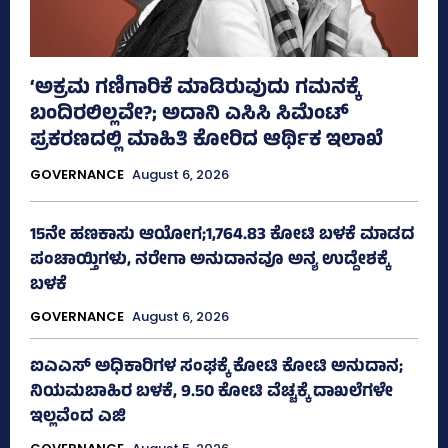
‘ಅಕ್ರಮ ಗಣಿಗಾರಿಕೆ ಮಾಡಿರುವುದು ಗಮನಕ್ಕೆ
ಬಂದಿರಲಿಲ್ಲವೇ?; ಅದಾನಿ ಎಸಿಸಿ ಸಿಮೆಂಟ್
ಪ್ರಕರಣದಲ್ಲಿ ಮಾಹಿತಿ ಕೋರಿದ ಆರ್ಥಿಕ ಇಲಾಖೆ
GOVERNANCE
August 6, 2026
15ನೇ ಹಣಕಾಸು ಆಯೋಗ;1,764.83 ಕೋಟಿ ಬಳಕೆ ಮಾಡದ
ಪಂಚಾಯ್ತಿಗಳು, ನರೇಗಾ ಅನುದಾನವೂ ಅನ್ಯ ಉದ್ದೇಶಕ್ಕೆ
ಬಳಕೆ
GOVERNANCE
August 6, 2026
ಐಎಎಸ್‌ ಅಧಿಕಾರಿಗಳ ಸಂಘಕ್ಕೆ ಕೋಟಿ ಕೋಟಿ ಅನುದಾನ;
ನಿಯಮಬಾಹಿರ ಬಳಕೆ, 9.50 ಕೋಟಿ ವೆಚ್ಚಕ್ಕೆ ದಾಖಲೆಗಳೇ
ಇಲ್ಲವೆಂದ ಎಜಿ