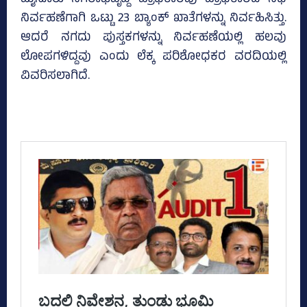
ಮೈಸೂರು ನಗರಾಭಿವೃದ್ದಿ ಪ್ರಾಧಿಕಾರವು ಪ್ರಾಧಿಕಾರದ ನಿಧಿ
ನಿರ್ವಹಣೆಗಾಗಿ ಒಟ್ಟು 23 ಬ್ಯಾಂಕ್‌ ಖಾತೆಗಳನ್ನು ನಿರ್ವಹಿಸಿತ್ತು.
ಆದರೆ ನಗದು ಪುಸ್ತಕಗಳನ್ನು ನಿರ್ವಹಣೆಯಲ್ಲಿ ಹಲವು
ಲೋಪಗಳಿದ್ದವು ಎಂದು ಲೆಕ್ಕ ಪರಿಶೋಧಕರ ವರದಿಯಲ್ಲಿ
ವಿವರಿಸಲಾಗಿದೆ.