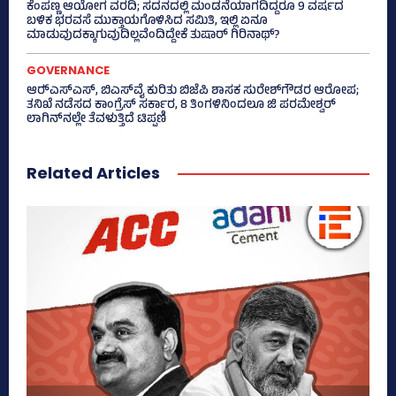
ಕೆಂಪಣ್ಣ ಆಯೋಗ ವರದಿ; ಸದನದಲ್ಲಿ ಮಂಡನೆಯಾಗದಿದ್ದರೂ 9 ವರ್ಷದ
ಬಳಿಕ ಭರವಸೆ ಮುಕ್ತಾಯಗೊಳಿಸಿದ ಸಮಿತಿ, ಇಲ್ಲಿ ಏನೂ
ಮಾಡುವುದಕ್ಕಾಗುವುದಿಲ್ಲವೆಂದಿದ್ದೇಕೆ ತುಷಾರ್ ಗಿರಿನಾಥ್?
GOVERNANCE
ಆರ್‍‌ಎಸ್‌ಎಸ್‌, ಬಿಎಸ್‌ವೈ ಕುರಿತು ಬಿಜೆಪಿ ಶಾಸಕ ಸುರೇಶ್‌ಗೌಡರ ಆರೋಪ;
ತನಿಖೆ ನಡೆಸದ ಕಾಂಗ್ರೆಸ್‌ ಸರ್ಕಾರ, 8 ತಿಂಗಳಿನಿಂದಲೂ ಜಿ ಪರಮೇಶ್ವರ್
ಲಾಗಿನ್‌ನಲ್ಲೇ ತೆವಳುತ್ತಿದೆ ಟಿಪ್ಪಣಿ
Related Articles