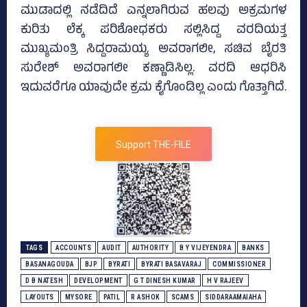
ಮುಡಾದಲ್ಲಿ ನಡೆದಿದೆ ಎನ್ನಲಾಗಿರುವ ಹಲವು ಅಕ್ರಮಗಳ
ಕುರಿತು ಲೆಕ್ಕ ಪರಿಶೋಧಕರು ಸಲ್ಲಿಸಿದ್ದ ವರದಿಯತ್ತ
ಮುಖ್ಯಮಂತ್ರಿ ಸಿದ್ದರಾಮಯ್ಯ ಅವರಾಗಲೀ, ಸಚಿವ ಬೈರತಿ
ಸುರೇಶ್‌ ಅವರಾಗಲೀ ಕಣ್ಣಾಡಿಸಿಲ್ಲ. ವರದಿ ಆಧರಿಸಿ
ಇದುವರೆಗೂ ಯಾವುದೇ ಕ್ರಮ ಕೈಗೊಂಡಿಲ್ಲ ಎಂದು ಗೊತ್ತಾಗಿದೆ.
Support THE-FILE
TAGS
ACCOUNTS
AUDIT
AUTHORITY
B Y VIJEYENDRA
BANKS
BASANAGOUDA
BJP
BYRATI
BYRATI BASAVARAJ
COMMISSIONER
D B NATESH
DEVELOPMENT
G T DINESH KUMAR
H V RAJEEV
LAYOUTS
MYSORE
PATIL
R ASHOK
SCAMS
SIDDARAAMAIAHA