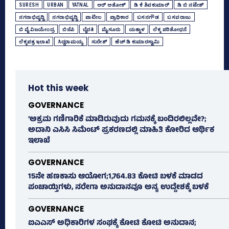
SURESH
URBAN
YATNAL
ಆರ್‌ ಅಶೋಕ್‌
ಡಿ ಕೆ ಶಿವಕುಮಾರ್
ಡಿ ಬಿ ನಟೇಶ್
ನಗರಾಭಿವೃದ್ದಿ
ನಗರಾಭಿವೃದ್ಧಿ
ಪಾಟೀಲ
ಪ್ರಾಧಿಕಾರ
ಬಸನಗೌಡ
ಬಸವರಾಜು
ಬಿ ವೈ ವಿಜಯೇಂದ್ರ
ಬಿಜೆಪಿ
ಬೈರತಿ
ಮೈಸೂರು
ಯತ್ನಾಳ
ಲೆಕ್ಕ ಪರಿಶೋಧನೆ
ಲೆಕ್ಕಪತ್ರ ಇಲಾಖೆ
ಸಿದ್ದರಾಮಯ್ಯ
ಸುರೇಶ್‌
ಹೆಚ್‌ ಡಿ ಕುಮಾರಸ್ವಾಮಿ
Hot this week
GOVERNANCE
‘ಅಕ್ರಮ ಗಣಿಗಾರಿಕೆ ಮಾಡಿರುವುದು ಗಮನಕ್ಕೆ ಬಂದಿರಲಿಲ್ಲವೇ?;
ಅದಾನಿ ಎಸಿಸಿ ಸಿಮೆಂಟ್ ಪ್ರಕರಣದಲ್ಲಿ ಮಾಹಿತಿ ಕೋರಿದ ಆರ್ಥಿಕ
ಇಲಾಖೆ
GOVERNANCE
15ನೇ ಹಣಕಾಸು ಆಯೋಗ;1,764.83 ಕೋಟಿ ಬಳಕೆ ಮಾಡದ
ಪಂಚಾಯ್ತಿಗಳು, ನರೇಗಾ ಅನುದಾನವೂ ಅನ್ಯ ಉದ್ದೇಶಕ್ಕೆ ಬಳಕೆ
GOVERNANCE
ಐಎಎಸ್‌ ಅಧಿಕಾರಿಗಳ ಸಂಘಕ್ಕೆ ಕೋಟಿ ಕೋಟಿ ಅನುದಾನ;