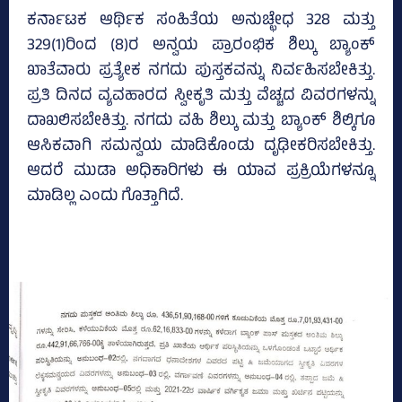
ಕರ್ನಾಟಕ ಆರ್ಥಿಕ ಸಂಹಿತೆಯ ಅನುಚ್ಛೇಧ 328 ಮತ್ತು
329(1)ರಿಂದ (8)ರ ಅನ್ವಯ ಪ್ರಾರಂಭಿಕ ಶಿಲ್ಕು ಬ್ಯಾಂಕ್‌
ಖಾತೆವಾರು ಪ್ರತ್ಯೇಕ ನಗದು ಪುಸ್ತಕವನ್ನು ನಿರ್ವಹಿಸಬೇಕಿತ್ತು.
ಪ್ರತಿ ದಿನದ ವ್ಯವಹಾರದ ಸ್ವೀಕೃತಿ ಮತ್ತು ವೆಚ್ಚದ ವಿವರಗಳನ್ನು
ದಾಖಲಿಸಬೇಕಿತ್ತು. ನಗದು ವಹಿ ಶಿಲ್ಕು ಮತ್ತು ಬ್ಯಾಂಕ್‌ ಶಿಲ್ಕಿಗೂ
ಆಸಿಕವಾಗಿ ಸಮನ್ವಯ ಮಾಡಿಕೊಂಡು ದೃಢೀಕರಿಸಬೇಕಿತ್ತು.
ಆದರೆ ಮುಡಾ ಅಧಿಕಾರಿಗಳು ಈ ಯಾವ ಪ್ರಕ್ರಿಯೆಗಳನ್ನೂ
ಮಾಡಿಲ್ಲ ಎಂದು ಗೊತ್ತಾಗಿದೆ.