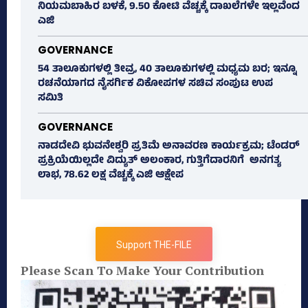
ನಿಯಮಬಾಹಿರ ಬಳಕೆ, 9.50 ಕೋಟಿ ವೆಚ್ಚಕ್ಕೆ ದಾಖಲೆಗಳೇ ಇಲ್ಲವೆಂದ
ಎಜಿ
GOVERNANCE
54 ತಾಲೂಕುಗಳಲ್ಲಿ ತೀವ್ರ, 40 ತಾಲೂಕುಗಳಲ್ಲಿ ಮಧ್ಯಮ ಬರ; ಇನ್ನೂ
ರಚನೆಯಾಗದ ನೈಸರ್ಗಿಕ ವಿಕೋಪಗಳ ಸಚಿವ ಸಂಪುಟ ಉಪ
ಸಮಿತಿ
GOVERNANCE
ನಾಡದೇವಿ ಭುವನೇಶ್ವರಿ ಪ್ರತಿಮೆ ಅನಾವರಣ ಕಾರ್ಯಕ್ರಮ; ಟೆಂಡರ್
ಪ್ರಕ್ರಿಯೆಯಿಲ್ಲದೇ ವಿದ್ಯುತ್‌ ಅಲಂಕಾರ, ಗುತ್ತಿಗೆದಾರನಿಗೆ ಅನಗತ್ಯ
ಲಾಭ, 78.62 ಲಕ್ಷ ವೆಚ್ಚಕ್ಕೆ ಎಜಿ ಆಕ್ಷೇಪ
Support THE-FILE
Please Scan To Make Your Contribution