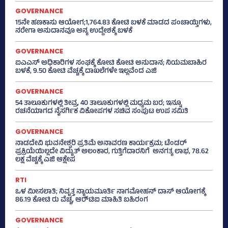
GOVERNANCE
15ನೇ ಹಣಕಾಸು ಆಯೋಗ;1,764.83 ಕೋಟಿ ಬಳಕೆ ಮಾಡದ ಪಂಚಾಯ್ತಿಗಳು,
ನರೇಗಾ ಅನುದಾನವೂ ಅನ್ಯ ಉದ್ದೇಶಕ್ಕೆ ಬಳಕೆ
GOVERNANCE
ಐಎಎಸ್‌ ಅಧಿಕಾರಿಗಳ ಸಂಘಕ್ಕೆ ಕೋಟಿ ಕೋಟಿ ಅನುದಾನ; ನಿಯಮಬಾಹಿರ
ಬಳಕೆ, 9.50 ಕೋಟಿ ವೆಚ್ಚಕ್ಕೆ ದಾಖಲೆಗಳೇ ಇಲ್ಲವೆಂದ ಎಜಿ
GOVERNANCE
54 ತಾಲೂಕುಗಳಲ್ಲಿ ತೀವ್ರ, 40 ತಾಲೂಕುಗಳಲ್ಲಿ ಮಧ್ಯಮ ಬರ; ಇನ್ನೂ
ರಚನೆಯಾಗದ ನೈಸರ್ಗಿಕ ವಿಕೋಪಗಳ ಸಚಿವ ಸಂಪುಟ ಉಪ ಸಮಿತಿ
GOVERNANCE
ನಾಡದೇವಿ ಭುವನೇಶ್ವರಿ ಪ್ರತಿಮೆ ಅನಾವರಣ ಕಾರ್ಯಕ್ರಮ; ಟೆಂಡರ್
ಪ್ರಕ್ರಿಯೆಯಿಲ್ಲದೇ ವಿದ್ಯುತ್‌ ಅಲಂಕಾರ, ಗುತ್ತಿಗೆದಾರನಿಗೆ ಅನಗತ್ಯ ಲಾಭ, 78.62
ಲಕ್ಷ ವೆಚ್ಚಕ್ಕೆ ಎಜಿ ಆಕ್ಷೇಪ
RTI
ಒಳ ಮೀಸಲಾತಿ; ನಿವೃತ್ತ ನ್ಯಾಯಮೂರ್ತಿ ನಾಗಮೋಹನ್ ದಾಸ್ ಆಯೋಗಕ್ಕೆ
86.19 ಕೋಟಿ ರು ವೆಚ್ಚ, ಆರ್‍‌ಟಿಐ ಮಾಹಿತಿ ಬಹಿರಂಗ
GOVERNANCE