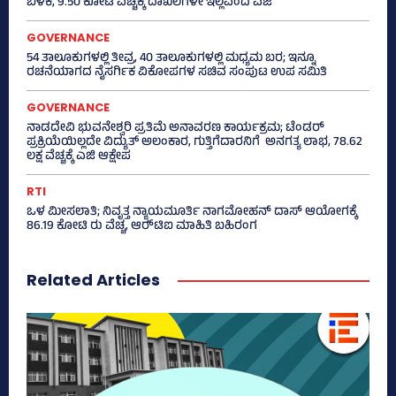
ಬಳಕೆ, 9.50 ಕೋಟಿ ವೆಚ್ಚಕ್ಕೆ ದಾಖಲೆಗಳೇ ಇಲ್ಲವೆಂದ ಎಜಿ
GOVERNANCE
54 ತಾಲೂಕುಗಳಲ್ಲಿ ತೀವ್ರ, 40 ತಾಲೂಕುಗಳಲ್ಲಿ ಮಧ್ಯಮ ಬರ; ಇನ್ನೂ
ರಚನೆಯಾಗದ ನೈಸರ್ಗಿಕ ವಿಕೋಪಗಳ ಸಚಿವ ಸಂಪುಟ ಉಪ ಸಮಿತಿ
GOVERNANCE
ನಾಡದೇವಿ ಭುವನೇಶ್ವರಿ ಪ್ರತಿಮೆ ಅನಾವರಣ ಕಾರ್ಯಕ್ರಮ; ಟೆಂಡರ್
ಪ್ರಕ್ರಿಯೆಯಿಲ್ಲದೇ ವಿದ್ಯುತ್‌ ಅಲಂಕಾರ, ಗುತ್ತಿಗೆದಾರನಿಗೆ ಅನಗತ್ಯ ಲಾಭ, 78.62
ಲಕ್ಷ ವೆಚ್ಚಕ್ಕೆ ಎಜಿ ಆಕ್ಷೇಪ
RTI
ಒಳ ಮೀಸಲಾತಿ; ನಿವೃತ್ತ ನ್ಯಾಯಮೂರ್ತಿ ನಾಗಮೋಹನ್ ದಾಸ್ ಆಯೋಗಕ್ಕೆ
86.19 ಕೋಟಿ ರು ವೆಚ್ಚ, ಆರ್‍‌ಟಿಐ ಮಾಹಿತಿ ಬಹಿರಂಗ
Related Articles