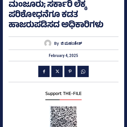
ಮಂಜೂರು; ಸರ್ಕಾರಿ ಲೆಕ್ಕ
ಪರಿಶೋಧನೆಗೂ ಕಡತ
ಹಾಜರುಪಡಿಸದ ಅಧಿಕಾರಿಗಳು
By
ಜಿ ಮಹಂತೇಶ್
February 4, 2025
Support THE-FILE