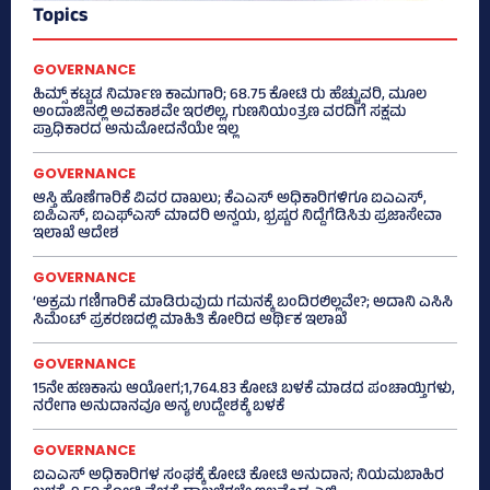
Topics
GOVERNANCE
ಹಿಮ್ಸ್‌ ಕಟ್ಟಡ ನಿರ್ಮಾಣ ಕಾಮಗಾರಿ; 68.75 ಕೋಟಿ ರು ಹೆಚ್ಚುವರಿ, ಮೂಲ
ಅಂದಾಜಿನಲ್ಲಿ ಅವಕಾಶವೇ ಇರಲಿಲ್ಲ, ಗುಣನಿಯಂತ್ರಣ ವರದಿಗೆ ಸಕ್ಷಮ
ಪ್ರಾಧಿಕಾರದ ಅನುಮೋದನೆಯೇ ಇಲ್ಲ
GOVERNANCE
ಆಸ್ತಿ ಹೊಣೆಗಾರಿಕೆ ವಿವರ ದಾಖಲು; ಕೆಎಎಸ್ ಅಧಿಕಾರಿಗಳಿಗೂ ಐಎಎಸ್‌,
ಐಪಿಎಸ್‌, ಐಎಫ್‌ಎಸ್‌ ಮಾದರಿ ಅನ್ವಯ, ಭ್ರಷ್ಟರ ನಿದ್ದೆಗೆಡಿಸಿತು ಪ್ರಜಾಸೇವಾ
ಇಲಾಖೆ ಆದೇಶ
GOVERNANCE
‘ಅಕ್ರಮ ಗಣಿಗಾರಿಕೆ ಮಾಡಿರುವುದು ಗಮನಕ್ಕೆ ಬಂದಿರಲಿಲ್ಲವೇ?; ಅದಾನಿ ಎಸಿಸಿ
ಸಿಮೆಂಟ್ ಪ್ರಕರಣದಲ್ಲಿ ಮಾಹಿತಿ ಕೋರಿದ ಆರ್ಥಿಕ ಇಲಾಖೆ
GOVERNANCE
15ನೇ ಹಣಕಾಸು ಆಯೋಗ;1,764.83 ಕೋಟಿ ಬಳಕೆ ಮಾಡದ ಪಂಚಾಯ್ತಿಗಳು,
ನರೇಗಾ ಅನುದಾನವೂ ಅನ್ಯ ಉದ್ದೇಶಕ್ಕೆ ಬಳಕೆ
GOVERNANCE
ಐಎಎಸ್‌ ಅಧಿಕಾರಿಗಳ ಸಂಘಕ್ಕೆ ಕೋಟಿ ಕೋಟಿ ಅನುದಾನ; ನಿಯಮಬಾಹಿರ