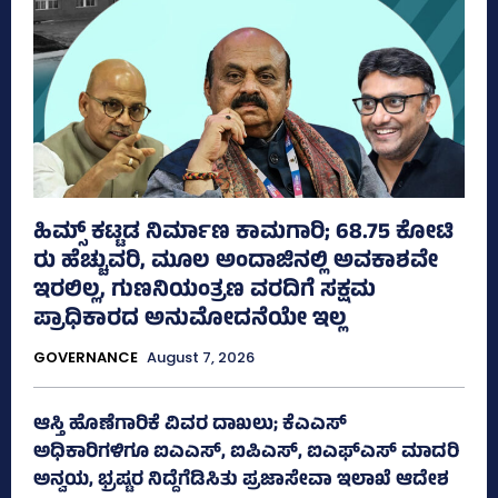
ಹಿಮ್ಸ್‌ ಕಟ್ಟಡ ನಿರ್ಮಾಣ ಕಾಮಗಾರಿ; 68.75 ಕೋಟಿ
ರು ಹೆಚ್ಚುವರಿ, ಮೂಲ ಅಂದಾಜಿನಲ್ಲಿ ಅವಕಾಶವೇ
ಇರಲಿಲ್ಲ, ಗುಣನಿಯಂತ್ರಣ ವರದಿಗೆ ಸಕ್ಷಮ
ಪ್ರಾಧಿಕಾರದ ಅನುಮೋದನೆಯೇ ಇಲ್ಲ
GOVERNANCE
August 7, 2026
ಆಸ್ತಿ ಹೊಣೆಗಾರಿಕೆ ವಿವರ ದಾಖಲು; ಕೆಎಎಸ್
ಅಧಿಕಾರಿಗಳಿಗೂ ಐಎಎಸ್‌, ಐಪಿಎಸ್‌, ಐಎಫ್‌ಎಸ್‌ ಮಾದರಿ
ಅನ್ವಯ, ಭ್ರಷ್ಟರ ನಿದ್ದೆಗೆಡಿಸಿತು ಪ್ರಜಾಸೇವಾ ಇಲಾಖೆ ಆದೇಶ