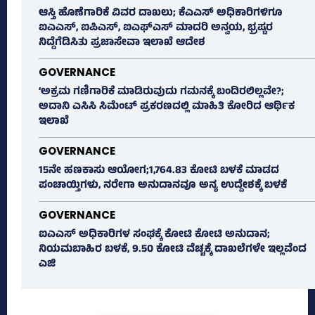
ಆಸ್ತಿ ಹೊಣೆಗಾರಿಕೆ ವಿವರ ದಾಖಲು; ಕೆಎಎಸ್ ಅಧಿಕಾರಿಗಳಿಗೂ
ಐಎಎಸ್‌, ಐಪಿಎಸ್‌, ಐಎಫ್‌ಎಸ್‌ ಮಾದರಿ ಅನ್ವಯ, ಭ್ರಷ್ಟರ
ನಿದ್ದೆಗೆಡಿಸಿತು ಪ್ರಜಾಸೇವಾ ಇಲಾಖೆ ಆದೇಶ
GOVERNANCE
‘ಅಕ್ರಮ ಗಣಿಗಾರಿಕೆ ಮಾಡಿರುವುದು ಗಮನಕ್ಕೆ ಬಂದಿರಲಿಲ್ಲವೇ?;
ಅದಾನಿ ಎಸಿಸಿ ಸಿಮೆಂಟ್ ಪ್ರಕರಣದಲ್ಲಿ ಮಾಹಿತಿ ಕೋರಿದ ಆರ್ಥಿಕ
ಇಲಾಖೆ
GOVERNANCE
15ನೇ ಹಣಕಾಸು ಆಯೋಗ;1,764.83 ಕೋಟಿ ಬಳಕೆ ಮಾಡದ
ಪಂಚಾಯ್ತಿಗಳು, ನರೇಗಾ ಅನುದಾನವೂ ಅನ್ಯ ಉದ್ದೇಶಕ್ಕೆ ಬಳಕೆ
GOVERNANCE
ಐಎಎಸ್‌ ಅಧಿಕಾರಿಗಳ ಸಂಘಕ್ಕೆ ಕೋಟಿ ಕೋಟಿ ಅನುದಾನ;
ನಿಯಮಬಾಹಿರ ಬಳಕೆ, 9.50 ಕೋಟಿ ವೆಚ್ಚಕ್ಕೆ ದಾಖಲೆಗಳೇ ಇಲ್ಲವೆಂದ
ಎಜಿ