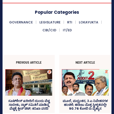
Popular Categories
GOVERNANCE
LEGISLATURE
RTI
LOKAYUKTA
CBI/CID
IT/ED
PREVIOUS ARTICLE
NEXT ARTICLE
ಸೂಟ್‌ಕೇಸ್‌ ಖರೀದಿಗೆ ದುಂದು ವೆಚ್ಚ
ಮೂಲೆ, ಮಧ್ಯಂತರ, ಸಿ ಎ ನಿವೇಶನಗಳ
ಸಾಬೀತು, ನ್ಯಾಕ್‌ ಸಮಿತಿಗೆ ಮಾಡಿದ್ದ
ಹಂಚಿಕೆ; ಹರಾಜು ಮೊತ್ತ ಸ್ವೀಕೃತದಲ್ಲೇ
ವೆಚ್ಚಕ್ಕೆ ಕ್ಲೀನ್‌ ಚಿಟ್‌; ತನಿಖಾ ವರದಿ
90.76 ಕೋಟಿ ರು ವ್ಯತ್ಯಾಸ