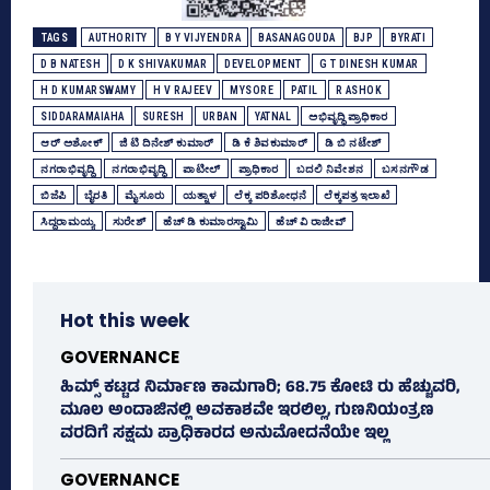
TAGS
AUTHORITY
B Y VIJYENDRA
BASANAGOUDA
BJP
BYRATI
D B NATESH
D K SHIVAKUMAR
DEVELOPMENT
G T DINESH KUMAR
H D KUMARSWAMY
H V RAJEEV
MYSORE
PATIL
R ASHOK
SIDDARAMAIAHA
SURESH
URBAN
YATNAL
ಅಭಿವೃದ್ಧಿ ಪ್ರಾಧಿಕಾರ
ಆರ್‌ ಅಶೋಕ್‌
ಜಿ ಟಿ ದಿನೇಶ್‌ ಕುಮಾರ್
ಡಿ ಕೆ ಶಿವಕುಮಾರ್
ಡಿ ಬಿ ನಟೇಶ್
ನಗರಾಭಿವೃದ್ದಿ
ನಗರಾಭಿವೃದ್ಧಿ
ಪಾಟೀಲ್‌
ಪ್ರಾಧಿಕಾರ
ಬದಲಿ ನಿವೇಶನ
ಬಸನಗೌಡ
ಬಿಜೆಪಿ
ಬೈರತಿ
ಮೈಸೂರು
ಯತ್ನಾಳ
ಲೆಕ್ಕ ಪರಿಶೋಧನೆ
ಲೆಕ್ಕಪತ್ರ ಇಲಾಖೆ
ಸಿದ್ದರಾಮಯ್ಯ
ಸುರೇಶ್‌
ಹೆಚ್‌ ಡಿ ಕುಮಾರಸ್ವಾಮಿ
ಹೆಚ್‌ ವಿ ರಾಜೀವ್‌
Hot this week
GOVERNANCE
ಹಿಮ್ಸ್‌ ಕಟ್ಟಡ ನಿರ್ಮಾಣ ಕಾಮಗಾರಿ; 68.75 ಕೋಟಿ ರು ಹೆಚ್ಚುವರಿ,
ಮೂಲ ಅಂದಾಜಿನಲ್ಲಿ ಅವಕಾಶವೇ ಇರಲಿಲ್ಲ, ಗುಣನಿಯಂತ್ರಣ
ವರದಿಗೆ ಸಕ್ಷಮ ಪ್ರಾಧಿಕಾರದ ಅನುಮೋದನೆಯೇ ಇಲ್ಲ
GOVERNANCE