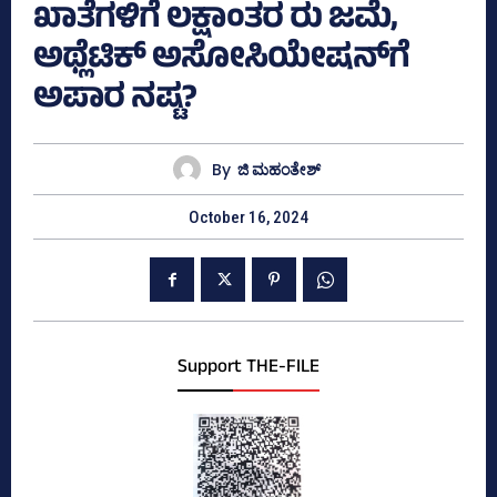
ಖಾತೆಗಳಿಗೆ ಲಕ್ಷಾಂತರ ರು ಜಮೆ,
ಅಥ್ಲೆಟಿಕ್‌ ಅಸೋಸಿಯೇಷನ್‌ಗೆ
ಅಪಾರ ನಷ್ಟ?
By
ಜಿ ಮಹಂತೇಶ್
October 16, 2024
Support THE-FILE