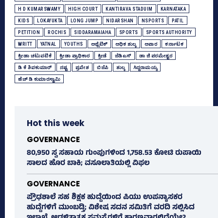
H D KUMARSWAMY
HIGH COURT
KANTIRAVA STADUIM
KARNATAKA
KIDS
LOKAYUKTA
LONG JUMP
NIDARSHAN
NSPORTS
PATIL
PETITION
ROCHIS
SIDDARAMAIAHA
SPORTS
SPORTS AUTHORITY
WRITT
YATNAL
YOUTHS
ಅಥ್ಲೆಟಿಕ್‌
ಅಧಿಕ ಶುಲ್ಕ
ಅಪಾರ
ಕರ್ನಾಟಕ
ಕ್ರೀಡಾ ಚಟುವಟಿಕೆ
ಕ್ರೀಡಾ ಪ್ರಾಧಿಕಾರ
ಕ್ರೀಡೆ
ಜೆಡಿಎಸ್‌
ಡಾ ಜಿ ಪರಮೇಶ್ವರ
ಡಿ ಕೆ ಶಿವಕುಮಾರ್
ನಷ್ಟ
ಪ್ರವೇಶ
ಬಿಜೆಪಿ
ಶುಲ್ಕ
ಸಿದ್ದರಾಮಯ್ಯ
ಹೆಚ್‌ ಡಿ ಕುಮಾರಸ್ವಾಮಿ
Hot this week
GOVERNANCE
80,950 ಸ್ವ ಸಹಾಯ ಗುಂಪುಗಳಿಂದ 1,758.53 ಕೋಟಿ ರುಪಾಯಿ
ಸಾಲದ ಹೊರ ಬಾಕಿ; ವಸೂಲಾತಿಯಲ್ಲಿ ವಿಫಲ
GOVERNANCE
ಪ್ರೌಢಶಾಲೆ ಸಹ ಶಿಕ್ಷಕ ಹುದ್ದೆಯಿಂದ ಪಿಯು ಉಪನ್ಯಾಸಕರ
ಹುದ್ದೆಗಳಿಗೆ ಮುಂಬಡ್ತಿ; ವಿಶೇಷ ಸದನ ಸಮಿತಿಗೆ ವರದಿ ಸಲ್ಲಿಸಿದ