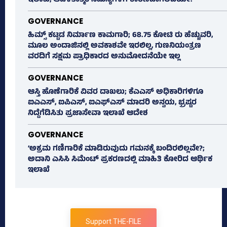
ಇಲಾಖೆ, ಆಡಳಿತಾತ್ಮಕ ಸಮಸ್ಯೆಗಳಿಗೆ ಕಾರಣವಾಗಲಿದೆಯೇ?
GOVERNANCE
ಹಿಮ್ಸ್‌ ಕಟ್ಟಡ ನಿರ್ಮಾಣ ಕಾಮಗಾರಿ; 68.75 ಕೋಟಿ ರು ಹೆಚ್ಚುವರಿ,
ಮೂಲ ಅಂದಾಜಿನಲ್ಲಿ ಅವಕಾಶವೇ ಇರಲಿಲ್ಲ, ಗುಣನಿಯಂತ್ರಣ
ವರದಿಗೆ ಸಕ್ಷಮ ಪ್ರಾಧಿಕಾರದ ಅನುಮೋದನೆಯೇ ಇಲ್ಲ
GOVERNANCE
ಆಸ್ತಿ ಹೊಣೆಗಾರಿಕೆ ವಿವರ ದಾಖಲು; ಕೆಎಎಸ್ ಅಧಿಕಾರಿಗಳಿಗೂ
ಐಎಎಸ್‌, ಐಪಿಎಸ್‌, ಐಎಫ್‌ಎಸ್‌ ಮಾದರಿ ಅನ್ವಯ, ಭ್ರಷ್ಟರ
ನಿದ್ದೆಗೆಡಿಸಿತು ಪ್ರಜಾಸೇವಾ ಇಲಾಖೆ ಆದೇಶ
GOVERNANCE
‘ಅಕ್ರಮ ಗಣಿಗಾರಿಕೆ ಮಾಡಿರುವುದು ಗಮನಕ್ಕೆ ಬಂದಿರಲಿಲ್ಲವೇ?;
ಅದಾನಿ ಎಸಿಸಿ ಸಿಮೆಂಟ್ ಪ್ರಕರಣದಲ್ಲಿ ಮಾಹಿತಿ ಕೋರಿದ ಆರ್ಥಿಕ
ಇಲಾಖೆ
Support THE-FILE