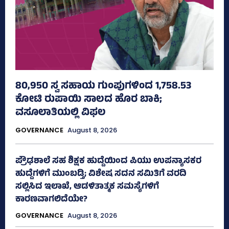
80,950 ಸ್ವ ಸಹಾಯ ಗುಂಪುಗಳಿಂದ 1,758.53
ಕೋಟಿ ರುಪಾಯಿ ಸಾಲದ ಹೊರ ಬಾಕಿ;
ವಸೂಲಾತಿಯಲ್ಲಿ ವಿಫಲ
GOVERNANCE
August 8, 2026
ಪ್ರೌಢಶಾಲೆ ಸಹ ಶಿಕ್ಷಕ ಹುದ್ದೆಯಿಂದ ಪಿಯು ಉಪನ್ಯಾಸಕರ
ಹುದ್ದೆಗಳಿಗೆ ಮುಂಬಡ್ತಿ; ವಿಶೇಷ ಸದನ ಸಮಿತಿಗೆ ವರದಿ
ಸಲ್ಲಿಸಿದ ಇಲಾಖೆ, ಆಡಳಿತಾತ್ಮಕ ಸಮಸ್ಯೆಗಳಿಗೆ
ಕಾರಣವಾಗಲಿದೆಯೇ?
GOVERNANCE
August 8, 2026