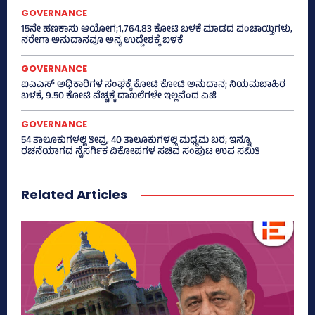
GOVERNANCE
15ನೇ ಹಣಕಾಸು ಆಯೋಗ;1,764.83 ಕೋಟಿ ಬಳಕೆ ಮಾಡದ ಪಂಚಾಯ್ತಿಗಳು,
ನರೇಗಾ ಅನುದಾನವೂ ಅನ್ಯ ಉದ್ದೇಶಕ್ಕೆ ಬಳಕೆ
GOVERNANCE
ಐಎಎಸ್‌ ಅಧಿಕಾರಿಗಳ ಸಂಘಕ್ಕೆ ಕೋಟಿ ಕೋಟಿ ಅನುದಾನ; ನಿಯಮಬಾಹಿರ
ಬಳಕೆ, 9.50 ಕೋಟಿ ವೆಚ್ಚಕ್ಕೆ ದಾಖಲೆಗಳೇ ಇಲ್ಲವೆಂದ ಎಜಿ
GOVERNANCE
54 ತಾಲೂಕುಗಳಲ್ಲಿ ತೀವ್ರ, 40 ತಾಲೂಕುಗಳಲ್ಲಿ ಮಧ್ಯಮ ಬರ; ಇನ್ನೂ
ರಚನೆಯಾಗದ ನೈಸರ್ಗಿಕ ವಿಕೋಪಗಳ ಸಚಿವ ಸಂಪುಟ ಉಪ ಸಮಿತಿ
Related Articles