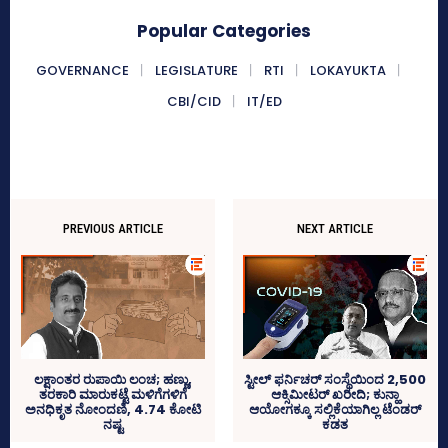
Popular Categories
GOVERNANCE
LEGISLATURE
RTI
LOKAYUKTA
CBI/CID
IT/ED
PREVIOUS ARTICLE
NEXT ARTICLE
ಲಕ್ಷಾಂತರ ರುಪಾಯಿ ಲಂಚ; ಹಣ್ಣು,
ಸ್ಟೀಲ್‌ ಫರ್ನಿಚರ್‍‌ ಸಂಸ್ಥೆಯಿಂದ 2,500
ತರಕಾರಿ ಮಾರುಕಟ್ಟೆ ಮಳಿಗೆಗಳಿಗೆ
ಆಕ್ಸಿಮೀಟರ್‍‌ ಖರೀದಿ; ಕುನ್ಹಾ
ಅನಧಿಕೃತ ನೋಂದಣಿ, 4.74 ಕೋಟಿ
ಆಯೋಗಕ್ಕೂ ಸಲ್ಲಿಕೆಯಾಗಿಲ್ಲ ಟೆಂಡರ್‌
ನಷ್ಟ
ಕಡತ