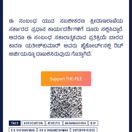
ಈ ಸಂಬಂಧ ಯುವ ಸಬಲೀಕರಣ ಕ್ರೀಡಾಇಲಾಖೆಯ
ಸರ್ಕಾರದ ಪ್ರಧಾನ ಕಾರ್ಯದರ್ಶಿಗಳಿಗೆ ದೂರು ಸಲ್ಲಿಸಿದ್ದಾರೆ.
ಆದರೂ ಈ ಸಂಬಂಧ ಸಕಾರಾತ್ಮಕವಾದ ಪ್ರತಿಕ್ರಿಯೆ ಬಾರದ
ಕಾರಣ ಯತೀಶ್‌ಕುಮಾರ್‍‌ ಅವರು ಹೈಕೋರ್ಟ್‌ನಲ್ಲಿ ರಿಟ್‌
ಅರ್ಜಿಯನ್ನೂ ದಾಖಲಿಸಿರುವುದು ಗೊತ್ತಾಗಿದೆ.
Support THE-FILE
TAGS
ASSOCIATION
ATHELTIC
BASANAGOUDA
BJP
D K SHIVAKUMAR
DR G PARAMESHWAR
ENTERPRISISES