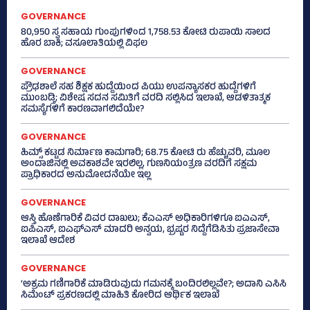
GOVERNANCE
80,950 ಸ್ವ ಸಹಾಯ ಗುಂಪುಗಳಿಂದ 1,758.53 ಕೋಟಿ ರುಪಾಯಿ ಸಾಲದ
ಹೊರ ಬಾಕಿ; ವಸೂಲಾತಿಯಲ್ಲಿ ವಿಫಲ
GOVERNANCE
ಪ್ರೌಢಶಾಲೆ ಸಹ ಶಿಕ್ಷಕ ಹುದ್ದೆಯಿಂದ ಪಿಯು ಉಪನ್ಯಾಸಕರ ಹುದ್ದೆಗಳಿಗೆ
ಮುಂಬಡ್ತಿ; ವಿಶೇಷ ಸದನ ಸಮಿತಿಗೆ ವರದಿ ಸಲ್ಲಿಸಿದ ಇಲಾಖೆ, ಆಡಳಿತಾತ್ಮಕ
ಸಮಸ್ಯೆಗಳಿಗೆ ಕಾರಣವಾಗಲಿದೆಯೇ?
GOVERNANCE
ಹಿಮ್ಸ್‌ ಕಟ್ಟಡ ನಿರ್ಮಾಣ ಕಾಮಗಾರಿ; 68.75 ಕೋಟಿ ರು ಹೆಚ್ಚುವರಿ, ಮೂಲ
ಅಂದಾಜಿನಲ್ಲಿ ಅವಕಾಶವೇ ಇರಲಿಲ್ಲ, ಗುಣನಿಯಂತ್ರಣ ವರದಿಗೆ ಸಕ್ಷಮ
ಪ್ರಾಧಿಕಾರದ ಅನುಮೋದನೆಯೇ ಇಲ್ಲ
GOVERNANCE
ಆಸ್ತಿ ಹೊಣೆಗಾರಿಕೆ ವಿವರ ದಾಖಲು; ಕೆಎಎಸ್ ಅಧಿಕಾರಿಗಳಿಗೂ ಐಎಎಸ್‌,
ಐಪಿಎಸ್‌, ಐಎಫ್‌ಎಸ್‌ ಮಾದರಿ ಅನ್ವಯ, ಭ್ರಷ್ಟರ ನಿದ್ದೆಗೆಡಿಸಿತು ಪ್ರಜಾಸೇವಾ
ಇಲಾಖೆ ಆದೇಶ
GOVERNANCE
‘ಅಕ್ರಮ ಗಣಿಗಾರಿಕೆ ಮಾಡಿರುವುದು ಗಮನಕ್ಕೆ ಬಂದಿರಲಿಲ್ಲವೇ?; ಅದಾನಿ ಎಸಿಸಿ
ಸಿಮೆಂಟ್ ಪ್ರಕರಣದಲ್ಲಿ ಮಾಹಿತಿ ಕೋರಿದ ಆರ್ಥಿಕ ಇಲಾಖೆ