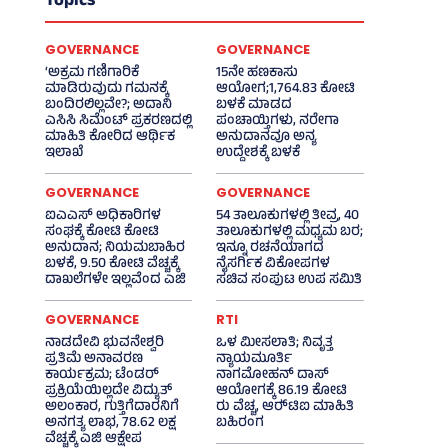
Topics
GOVERNANCE
GOVERNANCE
‘ಅಕ್ರಮ ಗಣಿಗಾರಿಕೆ
15ನೇ ಹಣಕಾಸು
ಮಾಡಿರುವುದು ಗಮನಕ್ಕೆ
ಆಯೋಗ;1,764.83 ಕೋಟಿ
ಬಂದಿರಲಿಲ್ಲವೇ?; ಅದಾನಿ
ಬಳಕೆ ಮಾಡದ
ಎಸಿಸಿ ಸಿಮೆಂಟ್ ಪ್ರಕರಣದಲ್ಲಿ
ಪಂಚಾಯ್ತಿಗಳು, ನರೇಗಾ
ಮಾಹಿತಿ ಕೋರಿದ ಆರ್ಥಿಕ
ಅನುದಾನವೂ ಅನ್ಯ
ಇಲಾಖೆ
ಉದ್ದೇಶಕ್ಕೆ ಬಳಕೆ
GOVERNANCE
GOVERNANCE
ಐಎಎಸ್‌ ಅಧಿಕಾರಿಗಳ
54 ತಾಲೂಕುಗಳಲ್ಲಿ ತೀವ್ರ, 40
ಸಂಘಕ್ಕೆ ಕೋಟಿ ಕೋಟಿ
ತಾಲೂಕುಗಳಲ್ಲಿ ಮಧ್ಯಮ ಬರ;
ಅನುದಾನ; ನಿಯಮಬಾಹಿರ
ಇನ್ನೂ ರಚನೆಯಾಗದ
ಬಳಕೆ, 9.50 ಕೋಟಿ ವೆಚ್ಚಕ್ಕೆ
ನೈಸರ್ಗಿಕ ವಿಕೋಪಗಳ
ದಾಖಲೆಗಳೇ ಇಲ್ಲವೆಂದ ಎಜಿ
ಸಚಿವ ಸಂಪುಟ ಉಪ ಸಮಿತಿ
GOVERNANCE
RTI
ನಾಡದೇವಿ ಭುವನೇಶ್ವರಿ
ಒಳ ಮೀಸಲಾತಿ; ನಿವೃತ್ತ
ಪ್ರತಿಮೆ ಅನಾವರಣ
ನ್ಯಾಯಮೂರ್ತಿ
ಕಾರ್ಯಕ್ರಮ; ಟೆಂಡರ್
ನಾಗಮೋಹನ್ ದಾಸ್
ಪ್ರಕ್ರಿಯೆಯಿಲ್ಲದೇ ವಿದ್ಯುತ್‌
ಆಯೋಗಕ್ಕೆ 86.19 ಕೋಟಿ
ಅಲಂಕಾರ, ಗುತ್ತಿಗೆದಾರನಿಗೆ
ರು ವೆಚ್ಚ, ಆರ್‍‌ಟಿಐ ಮಾಹಿತಿ
ಅನಗತ್ಯ ಲಾಭ, 78.62 ಲಕ್ಷ
ಬಹಿರಂಗ
ವೆಚ್ಚಕ್ಕೆ ಎಜಿ ಆಕ್ಷೇಪ