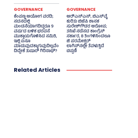
GOVERNANCE
GOVERNANCE
ಕೆಂಪಣ್ಣ ಆಯೋಗ ವರದಿ;
ಆರ್‍‌ಎಸ್‌ಎಸ್‌, ಬಿಎಸ್‌ವೈ
ಸದನದಲ್ಲಿ
ಕುರಿತು ಬಿಜೆಪಿ ಶಾಸಕ
ಮಂಡನೆಯಾಗದಿದ್ದರೂ 9
ಸುರೇಶ್‌ಗೌಡರ ಆರೋಪ;
ವರ್ಷದ ಬಳಿಕ ಭರವಸೆ
ತನಿಖೆ ನಡೆಸದ ಕಾಂಗ್ರೆಸ್‌
ಮುಕ್ತಾಯಗೊಳಿಸಿದ ಸಮಿತಿ,
ಸರ್ಕಾರ, 8 ತಿಂಗಳಿನಿಂದಲೂ
ಇಲ್ಲಿ ಏನೂ
ಜಿ ಪರಮೇಶ್ವರ್
ಮಾಡುವುದಕ್ಕಾಗುವುದಿಲ್ಲವೆಂ
ಲಾಗಿನ್‌ನಲ್ಲೇ ತೆವಳುತ್ತಿದೆ
ದಿದ್ದೇಕೆ ತುಷಾರ್ ಗಿರಿನಾಥ್?
ಟಿಪ್ಪಣಿ
Related Articles