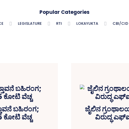
Popular Categories
CE
LEGISLATURE
RTI
LOKAYUKTA
CBI/CID
ಸ್ತಾವನೆ ಬಹಿರಂಗ;
ಜೈಲಿನ ಗ್ರಂಥಾಲಯದ
5 ಕೋಟಿ ವೆಚ್ಚ
ವಿರುದ್ಧ ಎಫ್‌