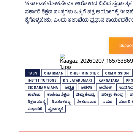
‘ಕರ್ನಾಟಕ ಲೋಕಸೇವಾ ಆಯೋಗದ ವಿವಿಧ ಸ್ಪರ್ಧಾತ್ಮಕ ಪರೀ
ಸರ್ಕಾರಿ ಶಿಕ್ಷಣ ಸಂಸ್ಥೆಗಳು ಒಪ್ಪಿಗೆ ಪತ್ರ ಆಯೋಗಕ್ಕ
ಕೈಗೊಳ್ಳಬೇಕು,’ ಎಂದು ಇಲಾಖೆಯ ಪ್ರಧಾನ ಕಾರ್ಯದರ್ಶಿಯು 
Suppor
TAGS
CHAIRMAN
CHIEF MINISTER
COMMISSION
INSTITITUTIONS
K S LATAKUMARI
KARNATAKA
KP
SIDDARAMAIAHA
ಅಧ್ಯಕ್ಷ
ಆಡಳಿತ
ಆಯೋಗ
ಇಂಜಿನಿಯ
ಕಾಲೇಜು
ಕಾಲೇಜು ಶಿಕ್ಷಣ
ಜಿಲ್ಲಾ ಕೇಂದ್ರ
ಪರೀಕ್ಷಾ ಕೇಂದ್ರ
ಪರ
ಶಿಕ್ಷಣ ಸಂಸ್ಥೆ
ಶಿವಶಂಕರಪ್ಪ
ಶೀತಲಸಮರ
ಸಮರ
ಸರ್ಕಾರಿ ಕ
ಸುಧಾರಣೆ
ಸ್ಪರ್ಧಾತ್ಮಕ