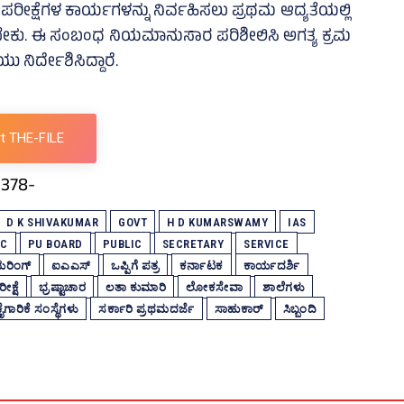
ಕ್ಷೆಗಳ ಕಾರ್ಯಗಳನ್ನು ನಿರ್ವಹಿಸಲು ಪ್ರಥಮ ಆದ್ಯತೆಯಲ್ಲಿ
ೆ ನೀಡಬೇಕು. ಈ ಸಂಬಂಧ ನಿಯಮಾನುಸಾರ ಪರಿಶೀಲಿಸಿ ಅಗತ್ಯ ಕ್ರಮ
ನಿರ್ದೇಶಿಸಿದ್ದಾರೆ.
t THE-FILE
D K SHIVAKUMAR
GOVT
H D KUMARSWAMY
IAS
SC
PU BOARD
PUBLIC
SECRETARY
SERVICE
ರಿಂಗ್‌
ಐಎಎಸ್‌
ಒಪ್ಪಿಗೆ ಪತ್ರ
ಕರ್ನಾಟಕ
ಕಾರ್ಯದರ್ಶಿ
ೀಕ್ಷೆ
ಭ್ರಷ್ಟಾಚಾರ
ಲತಾ ಕುಮಾರಿ
ಲೋಕಸೇವಾ
ಶಾಲೆಗಳು
ೈಗಾರಿಕೆ ಸಂಸ್ಥೆಗಳು
ಸರ್ಕಾರಿ ಪ್ರಥಮದರ್ಜೆ
ಸಾಹುಕಾರ್‌
ಸಿಬ್ಬಂದಿ