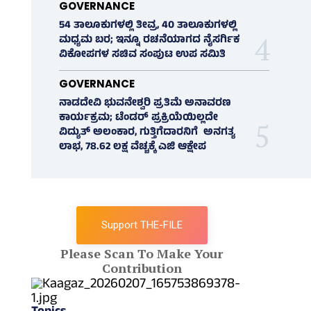
GOVERNANCE
54 ತಾಲೂಕುಗಳಲ್ಲಿ ತೀವ್ರ, 40 ತಾಲೂಕುಗಳಲ್ಲಿ
ಮಧ್ಯಮ ಬರ; ಇನ್ನೂ ರಚನೆಯಾಗದ ನೈಸರ್ಗಿಕ
ವಿಕೋಪಗಳ ಸಚಿವ ಸಂಪುಟ ಉಪ ಸಮಿತಿ
GOVERNANCE
ನಾಡದೇವಿ ಭುವನೇಶ್ವರಿ ಪ್ರತಿಮೆ ಅನಾವರಣ
ಕಾರ್ಯಕ್ರಮ; ಟೆಂಡರ್ ಪ್ರಕ್ರಿಯೆಯಿಲ್ಲದೇ
ವಿದ್ಯುತ್‌ ಅಲಂಕಾರ, ಗುತ್ತಿಗೆದಾರನಿಗೆ ಅನಗತ್ಯ
ಲಾಭ, 78.62 ಲಕ್ಷ ವೆಚ್ಚಕ್ಕೆ ಎಜಿ ಆಕ್ಷೇಪ
Support THE-FILE
Please Scan To Make Your
Contribution