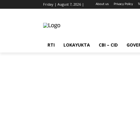
About us
Privacy Policy
T
Friday | August 7, 2026 |
RTI
LOKAYUKTA
CBI – CID
GOVE