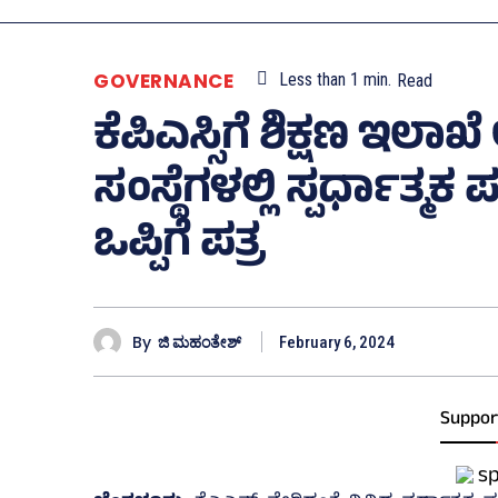
GOVERNANCE
Less than 1
min.
Read
ಕೆಪಿಎಸ್ಸಿಗೆ ಶಿಕ್ಷಣ ಇಲಾ
ಸಂಸ್ಥೆಗಳಲ್ಲಿ ಸ್ಪರ್ಧಾತ್ಮ
ಒಪ್ಪಿಗೆ ಪತ್ರ
By
ಜಿ ಮಹಂತೇಶ್
February 6, 2024
Suppor