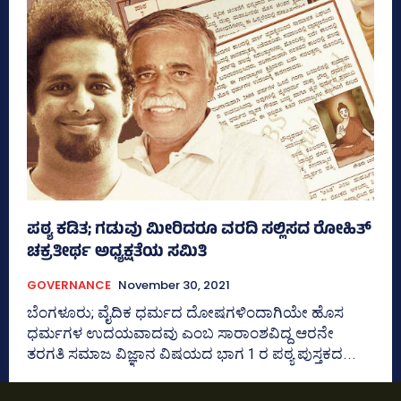
ಪಠ್ಯ ಕಡಿತ; ಗಡುವು ಮೀರಿದರೂ ವರದಿ ಸಲ್ಲಿಸದ ರೋಹಿತ್‌
ಚಕ್ರತೀರ್ಥ ಅಧ್ಯಕ್ಷತೆಯ ಸಮಿತಿ
GOVERNANCE
November 30, 2021
ಬೆಂಗಳೂರು; ವೈದಿಕ ಧರ್ಮದ ದೋಷಗಳಿಂದಾಗಿಯೇ ಹೊಸ
ಧರ್ಮಗಳ ಉದಯವಾದವು ಎಂಬ ಸಾರಾಂಶವಿದ್ದ ಆರನೇ
ತರಗತಿ ಸಮಾಜ ವಿಜ್ಞಾನ ವಿಷಯದ ಭಾಗ 1 ರ ಪಠ್ಯ ಪುಸ್ತಕದ...