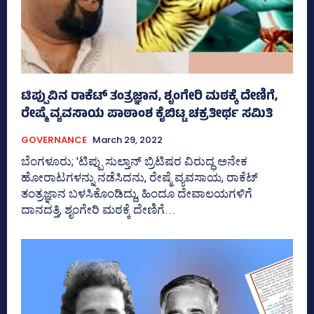
ಟಿಪ್ಪುವಿನ ರಾಕೆಟ್‌ ತಂತ್ರಜ್ಞಾನ, ಶೃಂಗೇರಿ ಮಠಕ್ಕೆ ದೇಣಿಗೆ,
ರೇಷ್ಮೆ ವ್ಯವಸಾಯ ಪಾಠಾಂಶ ಕೈಬಿಟ್ಟ ಚಕ್ರತೀರ್ಥ ಸಮಿತಿ
GOVERNANCE
March 29, 2022
ಬೆಂಗಳೂರು; 'ಟಿಪ್ಪು ಸುಲ್ತಾನ್‌ ಬ್ರಿಟಿಷರ ವಿರುದ್ಧ ಅನೇಕ
ಹೋರಾಟಗಳನ್ನು ನಡೆಸಿದನು, ರೇಷ್ಮೆ ವ್ಯವಸಾಯ, ರಾಕೆಟ್‌
ತಂತ್ರಜ್ಞಾನ ಬಳಸಿಕೊಂಡಿದ್ದು, ಹಿಂದೂ ದೇವಾಲಯಗಳಿಗೆ
ದಾನದತ್ತಿ, ಶೃಂಗೇರಿ ಮಠಕ್ಕೆ ದೇಣಿಗೆ...