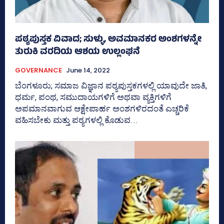
ಪಠ್ಯಪುಸ್ತಕ ವಿವಾದ; ಸುಳ್ಳು, ಅವಮಾನಕರ ಅಂಶಗಳನ್ನೇ
ತುರುಕಿ ವರದಿಯ ಆಶಯ ಉಲ್ಲಂಘನೆ
GOVERNANCE
June 14, 2022
ಬೆಂಗಳೂರು; ಸಮಾಜ ವಿಜ್ಞಾನ ಪಠ್ಯಪುಸ್ತಕಗಳಲ್ಲಿ ಯಾವುದೇ ಜಾತಿ,
ಧರ್ಮ, ಪಂಥ, ಸಮುದಾಯಗಳಿಗೆ ಅಥವಾ ವ್ಯಕ್ತಿಗಳಿಗೆ
ಅಪಮಾನವಾಗುವ ಆಕ್ಷೇಪಾರ್ಹ ಅಂಶಗಳಿರದಂತೆ ಎಚ್ಚರಿಕೆ
ವಹಿಸಬೇಕು ಮತ್ತು ಪಠ್ಯಗಳಲ್ಲಿ ಕೊಡುವ...