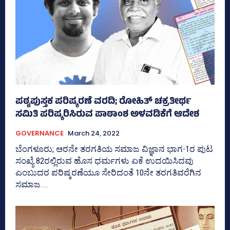
ಪಠ್ಯಪುಸ್ತಕ ಪರಿಷ್ಕರಣೆ ವರದಿ; ರೋಹಿತ್‌ ಚಕ್ರತೀರ್ಥ
ಸಮಿತಿ ಪರಿಷ್ಕರಿಸಿರುವ ಪಾಠಾಂಶ ಅಳವಡಿಕೆಗೆ ಆದೇಶ
GOVERNANCE
March 24, 2022
ಬೆಂಗಳೂರು; ಆರನೇ ತರಗತಿಯ ಸಮಾಜ ವಿಜ್ಞಾನ ಭಾಗ-1ರ ಪುಟ
ಸಂಖ್ಯೆ 82ರಲ್ಲಿರುವ ಹೊಸ ಧರ್ಮಗಳು ಏಕೆ ಉದಯಿಸಿದವು
ಎಂಬುದರ ಪರಿಷ್ಕರಣೆಯೂ ಸೇರಿದಂತೆ 10ನೇ ತರಗತಿವರೆಗಿನ
ಸಮಾಜ...