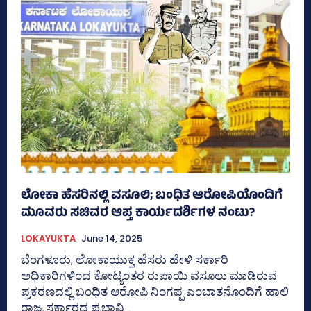
ಲೋಕಾ ಹೆಸರಿನಲ್ಲಿ ವಸೂಲಿ; ಬಂಧಿತ ಆರೋಪಿಯೊಂದಿಗೆ
ಮೂವರು ಸಚಿವರ ಆಪ್ತ ಕಾರ್ಯದರ್ಶಿಗಳ ನಂಟು?
LOKAYUKTA
June 14, 2025
ಬೆಂಗಳೂರು; ಲೋಕಾಯುಕ್ತ ಹೆಸರು ಹೇಳಿ ಸರ್ಕಾರಿ
ಅಧಿಕಾರಿಗಳಿಂದ ಕೋಟ್ಯಂತರ ರುಪಾಯಿ ವಸೂಲು ಮಾಡಿರುವ
ಪ್ರಕರಣದಲ್ಲಿ ಬಂಧಿತ ಆರೋಪಿ ನಿಂಗಪ್ಪ ಎಂಬಾತನೊಂದಿಗೆ ಹಾಲಿ
ರಾಜ್ಯ ಸರ್ಕಾರದ ಪ್ರಭಾವಿ...