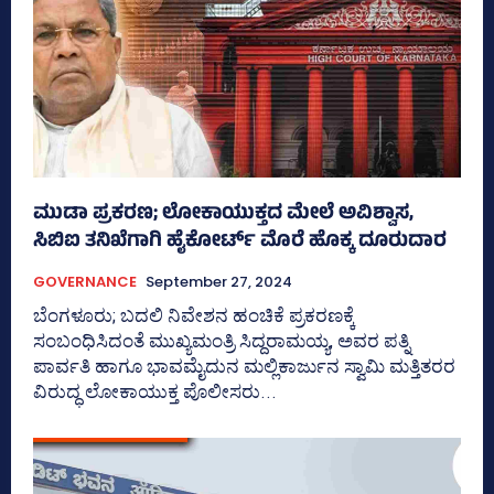
ಮುಡಾ ಪ್ರಕರಣ; ಲೋಕಾಯುಕ್ತದ ಮೇಲೆ ಅವಿಶ್ವಾಸ,
ಸಿಬಿಐ ತನಿಖೆಗಾಗಿ ಹೈಕೋರ್ಟ್ ಮೊರೆ ಹೊಕ್ಕ ದೂರುದಾರ
GOVERNANCE
September 27, 2024
ಬೆಂಗಳೂರು; ಬದಲಿ ನಿವೇಶನ ಹಂಚಿಕೆ ಪ್ರಕರಣಕ್ಕೆ
ಸಂಬಂಧಿಸಿದಂತೆ ಮುಖ್ಯಮಂತ್ರಿ ಸಿದ್ದರಾಮಯ್ಯ, ಅವರ ಪತ್ನಿ
ಪಾರ್ವತಿ ಹಾಗೂ ಭಾವಮೈದುನ ಮಲ್ಲಿಕಾರ್ಜುನ ಸ್ವಾಮಿ ಮತ್ತಿತರರ
ವಿರುದ್ಧ ಲೋಕಾಯುಕ್ತ ಪೊಲೀಸರು...