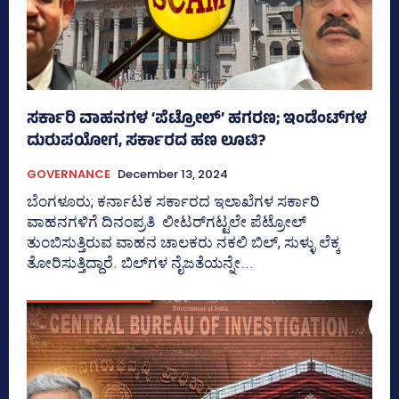
ಸರ್ಕಾರಿ ವಾಹನಗಳ ‘ಪೆಟ್ರೋಲ್‌’ ಹಗರಣ; ಇಂಡೆಂಟ್‌ಗಳ
ದುರುಪಯೋಗ, ಸರ್ಕಾರದ ಹಣ ಲೂಟಿ?
GOVERNANCE
December 13, 2024
ಬೆಂಗಳೂರು; ಕರ್ನಾಟಕ ಸರ್ಕಾರದ ಇಲಾಖೆಗಳ ಸರ್ಕಾರಿ
ವಾಹನಗಳಿಗೆ ದಿನಂಪ್ರತಿ ಲೀಟರ್‍‌ಗಟ್ಟಲೇ ಪೆಟ್ರೋಲ್
ತುಂಬಿಸುತ್ತಿರುವ ವಾಹನ ಚಾಲಕರು ನಕಲಿ ಬಿಲ್‌, ಸುಳ್ಳು ಲೆಕ್ಕ
ತೋರಿಸುತ್ತಿದ್ದಾರೆ. ಬಿಲ್‌ಗಳ ನೈಜತೆಯನ್ನೇ...