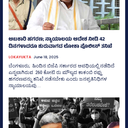
ಅಬಕಾರಿ ಹಗರಣ; ನ್ಯಾಯಾಲಯ ಆದೇಶ ನೀಡಿ 42
ದಿನಗಳಾದರೂ ಶುರುವಾಗದ ಲೋಕಾ ಪೊಲೀಸ್‌ ತನಿಖೆ
LOKAYUKTA
June 18, 2025
ಬೆಂಗಳೂರು; ಹಿಂದಿನ ಬಿಜೆಪಿ ಸರ್ಕಾರದ ಅವಧಿಯಲ್ಲಿ ನಡೆದಿದೆ
ಎನ್ನಲಾಗಿರುವ 260 ಕೋಟಿ ರು ಮೌಲ್ಯದ ಕಾಕಂಬಿ ರಫ್ತು
ಹಗರಣವನ್ನು ತನಿಖೆ ನಡೆಸಬೇಕು ಎಂದು ಜನಪ್ರತಿನಿಧಿಗಳ
ನ್ಯಾಯಾಲಯವು...