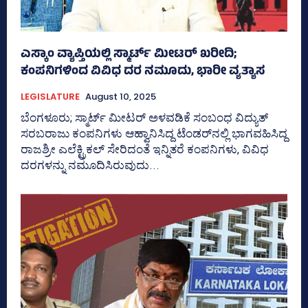
ಎಸ್ಕಾಂ ವ್ಯಾಪ್ತಿಯಲ್ಲಿ ಸ್ಮಾರ್ಟ್‌ ಮೀಟರ್ ಖರೀದಿ;
ಕಂಪನಿಗಳಿಂದ ವಿವಿಧ ದರ ನಮೂದು, ಭಾರೀ ವ್ಯತ್ಯಾಸ
LEGISLATURE
August 10, 2025
ಬೆಂಗಳೂರು; ಸ್ಮಾರ್ಟ್‌ ಮೀಟರ್‍‌ ಅಳವಡಿಕೆ ಸಂಬಂಧ ವಿದ್ಯುತ್‌
ಸರಬರಾಜು ಕಂಪನಿಗಳು ಆಹ್ವಾನಿಸಿದ್ದ ಟೆಂಡರ್‍‌ನಲ್ಲಿ ಭಾಗವಹಿಸಿದ್ದ
ರಾಜಶ್ರೀ ಎಲೆಕ್ಟ್ರಿಕಲ್‌ ಸೇರಿದಂತೆ ಇನ್ನಿತರೆ ಕಂಪನಿಗಳು, ವಿವಿಧ
ದರಗಳನ್ನು ನಮೂದಿಸಿರುವುದು...