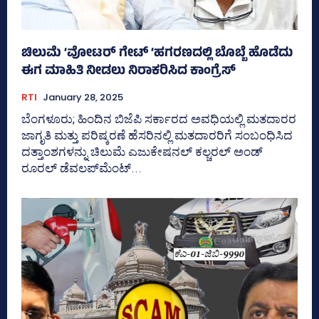
ಚಿಲುಮೆ ‘ವೋಟರ್ ಗೇಟ್‌ ‘ಹಗರಣದಲ್ಲಿ ಬೊಬ್ಬೆ ಹೊಡೆದು
ಈಗ ಮಾಹಿತಿ ನೀಡಲು ನಿರಾಕರಿಸಿದ ಕಾಂಗ್ರೆಸ್
RTI
January 28, 2025
ಬೆಂಗಳೂರು; ಹಿಂದಿನ ಬಿಜೆಪಿ ಸರ್ಕಾರದ ಅವಧಿಯಲ್ಲಿ ಮತದಾರರ
ಜಾಗೃತಿ ಮತ್ತು ಪರಿಷ್ಕರಣೆ ಹೆಸರಿನಲ್ಲಿ ಮತದಾರರಿಗೆ ಸಂಬಂಧಿಸಿದ
ದತ್ತಾಂಶಗಳನ್ನು ಚಿಲುಮೆ ಎಜುಕೇಷನಲ್‌ ಕಲ್ಚರಲ್‌ ಅಂಡ್‌
ರೂರಲ್‌ ಡೆವಲಪ್‌ಮೆಂಟ್‌...