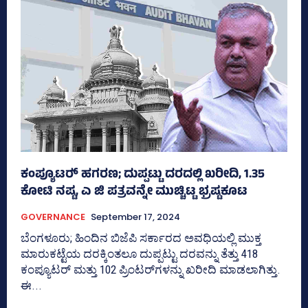
ಕಂಪ್ಯೂಟರ್‍‌ ಹಗರಣ; ದುಪ್ಪಟ್ಟು ದರದಲ್ಲಿ ಖರೀದಿ, 1.35
ಕೋಟಿ ನಷ್ಟ, ಎ ಜಿ ಪತ್ರವನ್ನೇ ಮುಚ್ಚಿಟ್ಟ ಭ್ರಷ್ಟಕೂಟ
GOVERNANCE
September 17, 2024
ಬೆಂಗಳೂರು; ಹಿಂದಿನ ಬಿಜೆಪಿ ಸರ್ಕಾರದ ಅವಧಿಯಲ್ಲಿ ಮುಕ್ತ
ಮಾರುಕಟ್ಟೆಯ ದರಕ್ಕಿಂತಲೂ ದುಪ್ಪಟ್ಟು ದರವನ್ನು ತೆತ್ತು 418
ಕಂಪ್ಯೂಟರ್‍‌ ಮತ್ತು 102 ಪ್ರಿಂಟರ್‍‌ಗಳನ್ನು ಖರೀದಿ ಮಾಡಲಾಗಿತ್ತು.
ಈ...