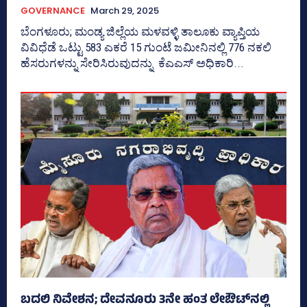
GOVERNANCE
March 29, 2025
ಬೆಂಗಳೂರು; ಮಂಡ್ಯ ಜಿಲ್ಲೆಯ ಮಳವಳ್ಳಿ ತಾಲೂಕು ವ್ಯಾಪ್ತಿಯ
ವಿವಿಧೆಡೆ ಒಟ್ಟು 583 ಎಕರೆ 15 ಗುಂಟೆ ಜಮೀನಿನಲ್ಲಿ 776 ನಕಲಿ
ಹೆಸರುಗಳನ್ನು ಸೇರಿಸಿರುವುದನ್ನು ಕೆಎಎಸ್‌ ಅಧಿಕಾರಿ...
ಬದಲಿ ನಿವೇಶನ; ದೇವನೂರು 3ನೇ ಹಂತ ಲೇಔಟ್‌ನಲ್ಲಿ