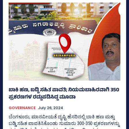
ಬಾಕಿ ಹಣ, ಬಡ್ಡಿ ಸಹಿತ ಪಾವತಿ; ನಿಯಮಬಾಹಿರವಾಗಿ 350
ಪ್ರಕರಣಗಳ ರದ್ದುಪಡಿಸಿದ್ದ ಮೂಡಾ
GOVERNANCE
July 26, 2024
ಬೆಂಗಳೂರು; ಮಾನವೀಯತೆ ದೃಷ್ಟಿ ಹೆಸರಿನಲ್ಲಿ ಬಾಕಿ ಹಣ ಮತ್ತು
ಬಡ್ಡಿ ಸಹಿತ ಪಾವತಿಸಿಕೊಂಡು ಸುಮಾರು 300-350 ಪ್ರಕರಣಗಳನ್ನು