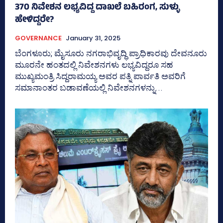
370 ನಿವೇಶನ ಲಭ್ಯವಿದ್ದ ದಾಖಲೆ ಬಹಿರಂಗ, ಸುಳ್ಳು
ಹೇಳಿದ್ದರೇ?
GOVERNANCE
January 31, 2025
ಬೆಂಗಳೂರು; ಮೈಸೂರು ನಗರಾಭಿವೃದ್ಧಿ ಪ್ರಾಧಿಕಾರವು ದೇವನೂರು
ಮೂರನೇ ಹಂತದಲ್ಲಿ ನಿವೇಶನಗಳು ಲಭ್ಯವಿದ್ದರೂ ಸಹ
ಮುಖ್ಯಮಂತ್ರಿ ಸಿದ್ದರಾಮಯ್ಯ ಅವರ ಪತ್ನಿ ಪಾರ್ವತಿ ಅವರಿಗೆ
ಸಮಾನಾಂತರ ಬಡಾವಣೆಯಲ್ಲಿ ನಿವೇಶನಗಳನ್ನು...