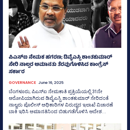
ಪಿಎಸ್‌ಐ ನೇಮಕ ಹಗರಣ; ಡಿವೈಎಸ್ಪಿ ಶಾಂತಕುಮಾರ್
ಸೇರಿ ನಾಲ್ವರ ಅಮಾನತು ತೆರವುಗೊಳಿಸಿದ ಕಾಂಗ್ರೆಸ್‌
ಸರ್ಕಾರ
GOVERNANCE
June 16, 2025
ಬೆಂಗಳೂರು; ಪಿಎಸ್‌ಐ ನೇಮಕಾತಿ ಪ್ರಕ್ರಿಯೆಯಲ್ಲಿ 31ನೇ
ಆರೋಪಿಯಾಗಿರುವ ಡಿವೈಎಸ್ಪಿ ಶಾಂತಕುಮಾರ್ ಸೇರಿದಂತೆ
ನಾಲ್ವರು ಪೊಲೀಸ್‌ ಅಧಿಕಾರಿಗಳ ವಿರುದ್ಧದ ಇಲಾಖೆ ವಿಚಾರಣೆ
ಬಾಕಿ ಇರಿಸಿ ಅಮಾನತಿನಿಂದ ಬಿಡುಗಡೆಗೊಳಿಸಿ ಆದೇಶ...