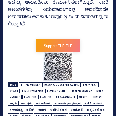
ಅದನ್ನು ಅನುಸರಿಸಲು ತೀರ್ಮಾನಿಸಲಾಗಿರುತ್ತದೆ. ಸದರಿ
ಅಅಂಶಗಳನ್ನು ನಿಯಮಾವಳಿಗಳಲ್ಲಿ ಅವಳಡಿಸದೇ
ಅನುಸರಿಸಲು ಅವಕಾಶವಿರುವುದಿಲ್ಲ ಎಂದು ವಿವರಿಸಿರುವುದು
ಗೊತ್ತಾಗಿದೆ.
Support THE-FILE
TAGS
B Y VIJAYENDRA
BASANAGOUDA PATIL YATNAL
BASAVARAJ
BYRATI
D K SHIVAKUMAR
DEVELOPMENT
H D KUMARSWAMY
MUDA
MYSORE
R ASHOIK
R ASHOK
SIDDARAMAIAHA
SURESH
URBAN
ಅಕ್ರಮ
ಆಯುಕ್ತರು
ಆರ್‌ ಅಶೋಕ್‌
ಡಾ ಅಜಯ್‌ ನಾಗಭೂಷಣ್‌
ಡಿ ಕೆ ಶಿವಕುಮಾರ್
ನಗರಾಭಿವೃದ್ಧಿ
ನಟೇಶ್‌
ಪಾರ್ವತಿ
ಬದಲಿ ನಿವೇಶನ
ಬಹುಕೋಟಿ
ಬಿ ವೈ ವಿಜಯೇಂದ್ರ
ಮೂಡಾ
ಮೈಸೂರು
ಸಿ ಎ ನಿವೇಶನ
ಸಿದ್ದರಾಮಯ್ಯ
ಸಿದ್ದರಾಮಯ್ಯ ಪತ್ನಿ
ಹಗರಣ