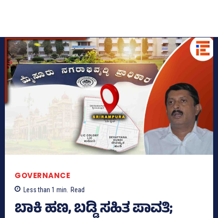
GOVERNANCE
Less than 1
min.
Read
ಬಾಕಿ ಹಣ, ಬಡ್ಡಿ ಸಹಿತ ಪಾವತಿ;