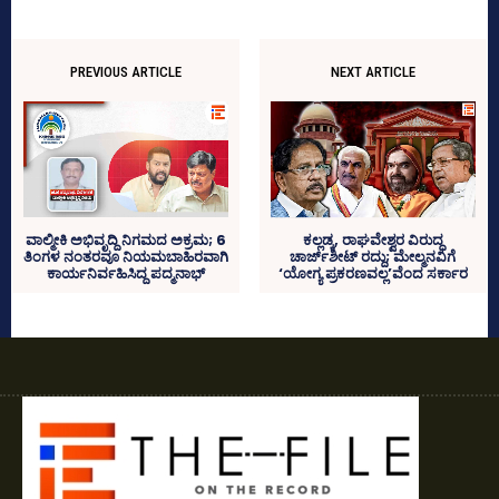
PREVIOUS ARTICLE
NEXT ARTICLE
ವಾಲ್ಮೀಕಿ ಅಭಿವೃದ್ದಿ ನಿಗಮದ ಅಕ್ರಮ; 6
ಕಲ್ಲಡ್ಕ, ರಾಘವೇಶ್ವರ ವಿರುದ್ಧ
ತಿಂಗಳ ನಂತರವೂ ನಿಯಮಬಾಹಿರವಾಗಿ
ಚಾರ್ಜ್‌ಶೀಟ್‌ ರದ್ದು; ಮೇಲ್ಮನವಿಗೆ
ಕಾರ್ಯನಿರ್ವಹಿಸಿದ್ದ ಪದ್ಮನಾಭ್‌
‘ಯೋಗ್ಯ ಪ್ರಕರಣವಲ್ಲ’ವೆಂದ ಸರ್ಕಾರ