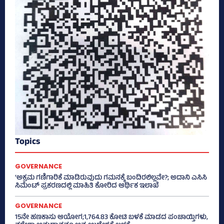
Topics
GOVERNANCE
‘ಅಕ್ರಮ ಗಣಿಗಾರಿಕೆ ಮಾಡಿರುವುದು ಗಮನಕ್ಕೆ ಬಂದಿರಲಿಲ್ಲವೇ?; ಅದಾನಿ ಎಸಿಸಿ
ಸಿಮೆಂಟ್ ಪ್ರಕರಣದಲ್ಲಿ ಮಾಹಿತಿ ಕೋರಿದ ಆರ್ಥಿಕ ಇಲಾಖೆ
GOVERNANCE
15ನೇ ಹಣಕಾಸು ಆಯೋಗ;1,764.83 ಕೋಟಿ ಬಳಕೆ ಮಾಡದ ಪಂಚಾಯ್ತಿಗಳು,