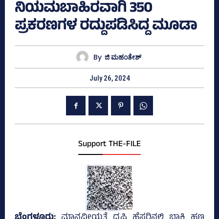
ನಿಯಮಬಾಹಿರವಾಗಿ 350
ಪ್ರಕರಣಗಳ ರದ್ದುಪಡಿಸಿದ್ದ ಮೂಡಾ
By
ಜಿ ಮಹಂತೇಶ್
July 26, 2024
Support THE-FILE
ಬೆಂಗಳೂರು;
ಮಾನವೀಯತೆ ದೃಷ್ಟಿ ಹೆಸರಿನಲ್ಲಿ ಬಾಕಿ ಹಣ