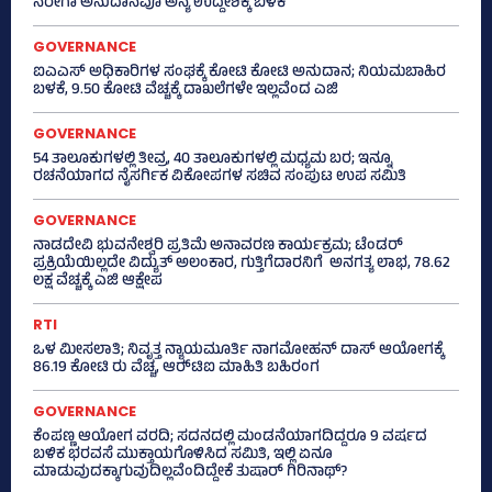
ನರೇಗಾ ಅನುದಾನವೂ ಅನ್ಯ ಉದ್ದೇಶಕ್ಕೆ ಬಳಕೆ
GOVERNANCE
ಐಎಎಸ್‌ ಅಧಿಕಾರಿಗಳ ಸಂಘಕ್ಕೆ ಕೋಟಿ ಕೋಟಿ ಅನುದಾನ; ನಿಯಮಬಾಹಿರ
ಬಳಕೆ, 9.50 ಕೋಟಿ ವೆಚ್ಚಕ್ಕೆ ದಾಖಲೆಗಳೇ ಇಲ್ಲವೆಂದ ಎಜಿ
GOVERNANCE
54 ತಾಲೂಕುಗಳಲ್ಲಿ ತೀವ್ರ, 40 ತಾಲೂಕುಗಳಲ್ಲಿ ಮಧ್ಯಮ ಬರ; ಇನ್ನೂ
ರಚನೆಯಾಗದ ನೈಸರ್ಗಿಕ ವಿಕೋಪಗಳ ಸಚಿವ ಸಂಪುಟ ಉಪ ಸಮಿತಿ
GOVERNANCE
ನಾಡದೇವಿ ಭುವನೇಶ್ವರಿ ಪ್ರತಿಮೆ ಅನಾವರಣ ಕಾರ್ಯಕ್ರಮ; ಟೆಂಡರ್
ಪ್ರಕ್ರಿಯೆಯಿಲ್ಲದೇ ವಿದ್ಯುತ್‌ ಅಲಂಕಾರ, ಗುತ್ತಿಗೆದಾರನಿಗೆ ಅನಗತ್ಯ ಲಾಭ, 78.62
ಲಕ್ಷ ವೆಚ್ಚಕ್ಕೆ ಎಜಿ ಆಕ್ಷೇಪ
RTI
ಒಳ ಮೀಸಲಾತಿ; ನಿವೃತ್ತ ನ್ಯಾಯಮೂರ್ತಿ ನಾಗಮೋಹನ್ ದಾಸ್ ಆಯೋಗಕ್ಕೆ
86.19 ಕೋಟಿ ರು ವೆಚ್ಚ, ಆರ್‍‌ಟಿಐ ಮಾಹಿತಿ ಬಹಿರಂಗ
GOVERNANCE
ಕೆಂಪಣ್ಣ ಆಯೋಗ ವರದಿ; ಸದನದಲ್ಲಿ ಮಂಡನೆಯಾಗದಿದ್ದರೂ 9 ವರ್ಷದ
ಬಳಿಕ ಭರವಸೆ ಮುಕ್ತಾಯಗೊಳಿಸಿದ ಸಮಿತಿ, ಇಲ್ಲಿ ಏನೂ
ಮಾಡುವುದಕ್ಕಾಗುವುದಿಲ್ಲವೆಂದಿದ್ದೇಕೆ ತುಷಾರ್ ಗಿರಿನಾಥ್?