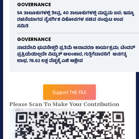
GOVERNANCE
54 ತಾಲೂಕುಗಳಲ್ಲಿ ತೀವ್ರ, 40 ತಾಲೂಕುಗಳಲ್ಲಿ ಮಧ್ಯಮ ಬರ; ಇನ್ನೂ
ರಚನೆಯಾಗದ ನೈಸರ್ಗಿಕ ವಿಕೋಪಗಳ ಸಚಿವ ಸಂಪುಟ ಉಪ
ಸಮಿತಿ
GOVERNANCE
ನಾಡದೇವಿ ಭುವನೇಶ್ವರಿ ಪ್ರತಿಮೆ ಅನಾವರಣ ಕಾರ್ಯಕ್ರಮ; ಟೆಂಡರ್
ಪ್ರಕ್ರಿಯೆಯಿಲ್ಲದೇ ವಿದ್ಯುತ್‌ ಅಲಂಕಾರ, ಗುತ್ತಿಗೆದಾರನಿಗೆ ಅನಗತ್ಯ
ಲಾಭ, 78.62 ಲಕ್ಷ ವೆಚ್ಚಕ್ಕೆ ಎಜಿ ಆಕ್ಷೇಪ
Support THE-FILE
Please Scan To Make Your Contribution