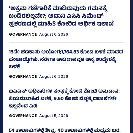
‘ಅಕ್ರಮ ಗಣಿಗಾರಿಕೆ ಮಾಡಿರುವುದು ಗಮನಕ್ಕೆ
ಬಂದಿರಲಿಲ್ಲವೇ?; ಅದಾನಿ ಎಸಿಸಿ ಸಿಮೆಂಟ್
ಪ್ರಕರಣದಲ್ಲಿ ಮಾಹಿತಿ ಕೋರಿದ ಆರ್ಥಿಕ ಇಲಾಖೆ
GOVERNANCE
August 6, 2026
15ನೇ ಹಣಕಾಸು ಆಯೋಗ;1,764.83 ಕೋಟಿ ಬಳಕೆ ಮಾಡದ
ಪಂಚಾಯ್ತಿಗಳು, ನರೇಗಾ ಅನುದಾನವೂ ಅನ್ಯ ಉದ್ದೇಶಕ್ಕೆ
ಬಳಕೆ
GOVERNANCE
August 6, 2026
ಐಎಎಸ್‌ ಅಧಿಕಾರಿಗಳ ಸಂಘಕ್ಕೆ ಕೋಟಿ ಕೋಟಿ ಅನುದಾನ;
ನಿಯಮಬಾಹಿರ ಬಳಕೆ, 9.50 ಕೋಟಿ ವೆಚ್ಚಕ್ಕೆ ದಾಖಲೆಗಳೇ
ಇಲ್ಲವೆಂದ ಎಜಿ
GOVERNANCE
August 5, 2026
54 ತಾಲೂಕುಗಳಲ್ಲಿ ತೀವ್ರ, 40 ತಾಲೂಕುಗಳಲ್ಲಿ ಮಧ್ಯಮ ಬರ;