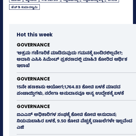
ಹೆಚ್‌ ಡಿ ಕುಮಾರಸ್ವಾಮಿ
Hot this week
GOVERNANCE
‘ಅಕ್ರಮ ಗಣಿಗಾರಿಕೆ ಮಾಡಿರುವುದು ಗಮನಕ್ಕೆ ಬಂದಿರಲಿಲ್ಲವೇ?;
ಅದಾನಿ ಎಸಿಸಿ ಸಿಮೆಂಟ್ ಪ್ರಕರಣದಲ್ಲಿ ಮಾಹಿತಿ ಕೋರಿದ ಆರ್ಥಿಕ
ಇಲಾಖೆ
GOVERNANCE
15ನೇ ಹಣಕಾಸು ಆಯೋಗ;1,764.83 ಕೋಟಿ ಬಳಕೆ ಮಾಡದ
ಪಂಚಾಯ್ತಿಗಳು, ನರೇಗಾ ಅನುದಾನವೂ ಅನ್ಯ ಉದ್ದೇಶಕ್ಕೆ ಬಳಕೆ
GOVERNANCE
ಐಎಎಸ್‌ ಅಧಿಕಾರಿಗಳ ಸಂಘಕ್ಕೆ ಕೋಟಿ ಕೋಟಿ ಅನುದಾನ;
ನಿಯಮಬಾಹಿರ ಬಳಕೆ, 9.50 ಕೋಟಿ ವೆಚ್ಚಕ್ಕೆ ದಾಖಲೆಗಳೇ ಇಲ್ಲವೆಂದ
ಎಜಿ