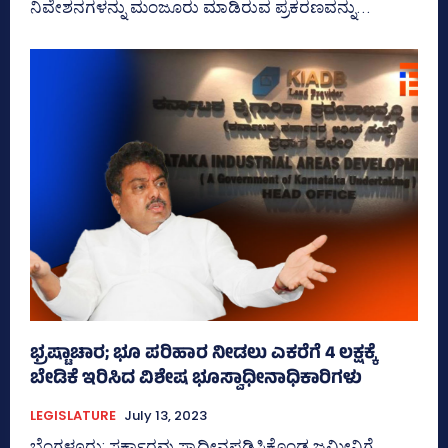
ನಿವೇಶನಗಳನ್ನು ಮಂಜೂರು ಮಾಡಿರುವ ಪ್ರಕರಣವನ್ನು...
ಭ್ರಷ್ಟಾಚಾರ; ಭೂ ಪರಿಹಾರ ನೀಡಲು ಎಕರೆಗೆ 4 ಲಕ್ಷಕ್ಕೆ
ಬೇಡಿಕೆ ಇರಿಸಿದ ವಿಶೇಷ ಭೂಸ್ವಾಧೀನಾಧಿಕಾರಿಗಳು
LEGISLATURE
July 13, 2023
ಬೆಂಗಳೂರು; ಸರ್ಕಾರವು ಸ್ವಾಧೀನಪಡಿಸಿಕೊಂಡ ಜಮೀನಿಗೆ