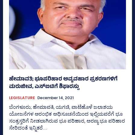
ಹೇಮಾವತಿ; ಭೂಪರಿಹಾರ ಅವ್ಯವಹಾರ ಪ್ರಕರಣಗಳಿಗೆ
ಮರುಜೀವ, ಎಸ್‌ಐಟಿಗೆ ಶಿಫಾರಸ್ಸು
LEGISLATURE
December 14, 2021
ಬೆಂಗಳೂರು; ಹೇಮಾವತಿ, ಯಗಚಿ, ವಾಟೆಹೊಳೆ ಜಲಾಶಯ
ಯೋಜನೆಗಳ ಆರಂಭಿಕ ಅಧಿಸೂಚನೆಯಿಂದ ಇಲ್ಲಿಯವರೆಗೆ ಭೂ
ಸಂತ್ರಸ್ತರಿಗೆ ನೀಡಲಾಗಿರುವ ಭೂ ಪರಿಹಾರ, ಅರಣ್ಯ ಭೂ ಪರಿಹಾರ
ಸೇರಿದಂತೆ ಇನ್ನಿತರೆ...