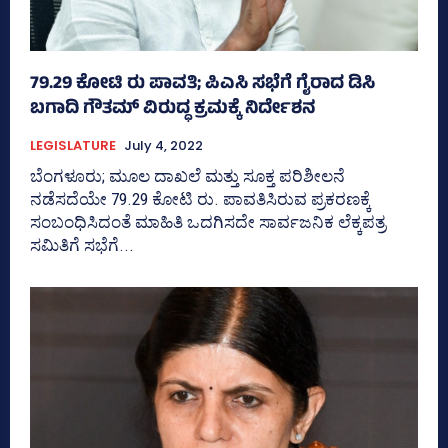
79.29 ಕೋಟಿ ರು ಪಾವತಿ; ಪಿಎಸಿ ಸಭೆಗೆ ಗೈರಾದ ಡಿಸಿ
ಬಗಾದಿ ಗೌತಮ್‌ ವಿರುದ್ಧ ಕ್ರಮಕ್ಕೆ ನಿರ್ದೇಶನ
LEGISLATURE
July 4, 2022
ಬೆಂಗಳೂರು; ಮೂಲ ದಾಖಲೆ ಮತ್ತು ಸೂಕ್ತ ಪರಿಶೀಲನೆ
ನಡೆಸದೆಯೇ 79.29 ಕೋಟಿ ರು. ಪಾವತಿಸಿರುವ ಪ್ರಕರಣಕ್ಕೆ
ಸಂಬಂಧಿಸಿದಂತೆ ಮಾಹಿತಿ ಒದಗಿಸದೇ ಸಾರ್ವಜನಿಕ ಲೆಕ್ಕಪತ್ರ
ಸಮಿತಿಗೆ ಸಭೆಗೆ...