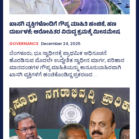
ಖಾಸಗಿ ವ್ಯಕ್ತಿಗಳೊಂದಿಗೆ ಗೌಪ್ಯ ಮಾಹಿತಿ ಹಂಚಿಕೆ, ಹಣ
ದುರ್ಬಳಕೆ; ಆರೋಪಿತರ ವಿರುದ್ಧ ಕ್ರಮಕ್ಕೆ ಮೀನಮೇ‍ಷ
GOVERNANCE
December 24, 2025
ಬೆಂಗಳೂರು; ಭೂ ಸ್ವಾಧೀನಕ್ಕೆ ಪ್ರಾಥಮಿಕ ಅಧಿಸೂಚನೆ
ಹೊರಡಿಸುವ ಮೊದಲೇ ಉದ್ದೇಶಿತ ಸ್ವಾಧೀನ ಮಾರ್ಗ, ಪರಿಹಾರ
ಮಾನದಂಡಗಳ ಗೌಪ್ಯ ಮಾಹಿತಿಯನ್ನು ಕಾನೂನುಬಾಹಿರವಾಗಿ
ಖಾಸಗಿ ವ್ಯಕ್ತಿಗಳಿಗೆ ಹಂಚಿಕೊಂಡಿದ್ದ ಪ್ರಕರಣದ...