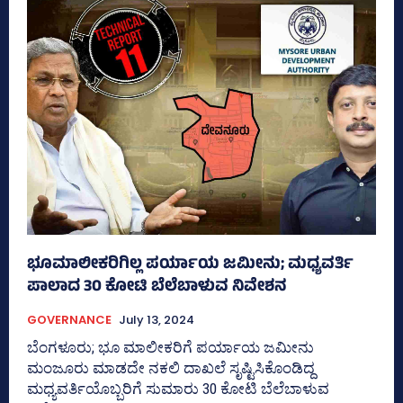
ಭೂಮಾಲೀಕರಿಗಿಲ್ಲ ಪರ್ಯಾಯ ಜಮೀನು; ಮಧ್ಯವರ್ತಿ
ಪಾಲಾದ 30 ಕೋಟಿ ಬೆಲೆಬಾಳುವ ನಿವೇಶನ
GOVERNANCE
July 13, 2024
ಬೆಂಗಳೂರು; ಭೂ ಮಾಲೀಕರಿಗೆ ಪರ್ಯಾಯ ಜಮೀನು
ಮಂಜೂರು ಮಾಡದೇ ನಕಲಿ ದಾಖಲೆ ಸೃಷ್ಟಿಸಿಕೊಂಡಿದ್ದ
ಮಧ್ಯವರ್ತಿಯೊಬ್ಬರಿಗೆ ಸುಮಾರು 30 ಕೋಟಿ ಬೆಲೆಬಾಳುವ