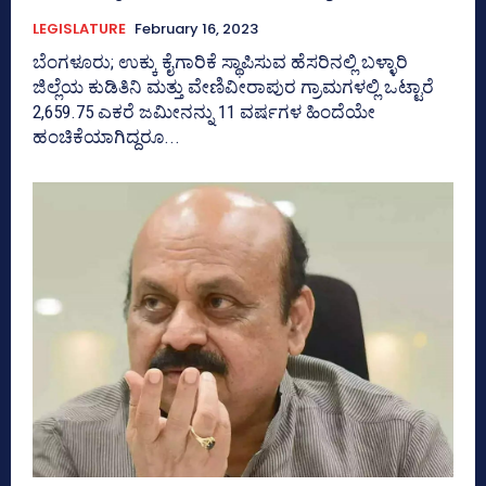
LEGISLATURE
February 16, 2023
ಬೆಂಗಳೂರು; ಉಕ್ಕು ಕೈಗಾರಿಕೆ ಸ್ಥಾಪಿಸುವ ಹೆಸರಿನಲ್ಲಿ ಬಳ್ಳಾರಿ
ಜಿಲ್ಲೆಯ ಕುಡಿತಿನಿ ಮತ್ತು ವೇಣಿವೀರಾಪುರ ಗ್ರಾಮಗಳಲ್ಲಿ ಒಟ್ಟಾರೆ
2,659.75 ಎಕರೆ ಜಮೀನನ್ನು 11 ವರ್ಷಗಳ ಹಿಂದೆಯೇ
ಹಂಚಿಕೆಯಾಗಿದ್ದರೂ...