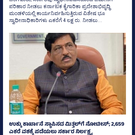
ಪರಿಹಾರ ನೀಡಲು ಕರ್ನಾಟಕ ಕೈಗಾರಿಕಾ ಪ್ರದೇಶಾಭಿವೃದ್ಧಿ
ಮಂಡಳಿಯಲ್ಲಿ ಕಾರ್ಯನಿರ್ವಹಿಸುತ್ತಿರುವ ವಿಶೇಷ ಭೂ
ಸ್ವಾಧೀನಾಧಿಕಾರಿಗಳು ಎಕರೆಗೆ 4 ಲಕ್ಷ ರು. ನೀಡಲು...
ಉಕ್ಕು ಕಾರ್ಖಾನೆ ಸ್ಥಾಪಿಸದ ಮಿತ್ತಲ್‌ಗೆ ನೋಟೀಸ್‌; 2,659
ಎಕರೆ ವಶಕ್ಕೆ ಪಡೆಯಲು ಸರ್ಕಾರ ನಿರ್ಲಕ್ಷ್ಯ