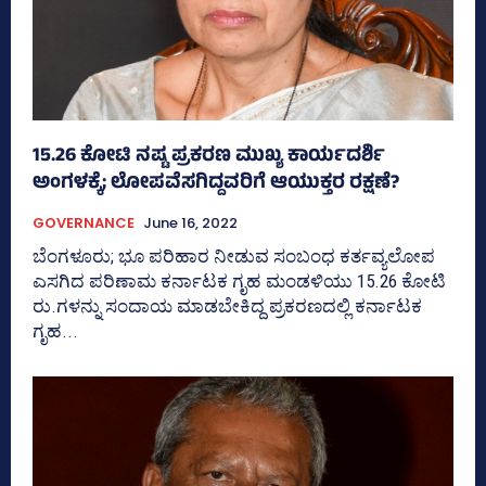
15.26 ಕೋಟಿ ನಷ್ಟ ಪ್ರಕರಣ ಮುಖ್ಯ ಕಾರ್ಯದರ್ಶಿ
ಅಂಗಳಕ್ಕೆ; ಲೋಪವೆಸಗಿದ್ದವರಿಗೆ ಆಯುಕ್ತರ ರಕ್ಷಣೆ?
GOVERNANCE
June 16, 2022
ಬೆಂಗಳೂರು; ಭೂ ಪರಿಹಾರ ನೀಡುವ ಸಂಬಂಧ ಕರ್ತವ್ಯಲೋಪ
ಎಸಗಿದ ಪರಿಣಾಮ ಕರ್ನಾಟಕ ಗೃಹ ಮಂಡಳಿಯು 15.26 ಕೋಟಿ
ರು.ಗಳನ್ನು ಸಂದಾಯ ಮಾಡಬೇಕಿದ್ದ ಪ್ರಕರಣದಲ್ಲಿ ಕರ್ನಾಟಕ
ಗೃಹ...