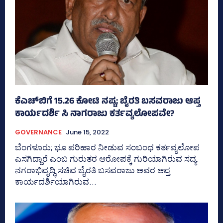
ಕೆಎಚ್‌ಬಿಗೆ 15.26 ಕೋಟಿ ನಷ್ಟ; ಬೈರತಿ ಬಸವರಾಜು ಆಪ್ತ
ಕಾರ್ಯದರ್ಶಿ ಸಿ ನಾಗರಾಜು ಕರ್ತವ್ಯಲೋಪವೇ?
GOVERNANCE
June 15, 2022
ಬೆಂಗಳೂರು; ಭೂ ಪರಿಹಾರ ನೀಡುವ ಸಂಬಂಧ ಕರ್ತವ್ಯಲೋಪ
ಎಸಗಿದ್ದಾರೆ ಎಂಬ ಗುರುತರ ಆರೋಪಕ್ಕೆ ಗುರಿಯಾಗಿರುವ ಸದ್ಯ
ನಗರಾಭಿವೃದ್ಧಿ ಸಚಿವ ಬೈರತಿ ಬಸವರಾಜು ಅವರ ಆಪ್ತ
ಕಾರ್ಯದರ್ಶಿಯಾಗಿರುವ...