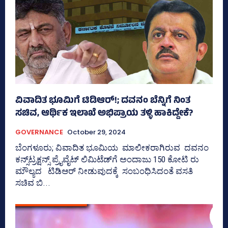
ವಿವಾದಿತ ಭೂಮಿಗೆ ಟಿಡಿಆರ್!; ದವನಂ ಬೆನ್ನಿಗೆ ನಿಂತ
ಸಚಿವ, ಆರ್ಥಿಕ ಇಲಾಖೆ ಅಭಿಪ್ರಾಯ ತಳ್ಳಿ ಹಾಕಿದ್ದೇಕೆ?
GOVERNANCE
October 29, 2024
ಬೆಂಗಳೂರು; ವಿವಾದಿತ ಭೂಮಿಯ ಮಾಲೀಕರಾಗಿರುವ ದವನಂ
ಕನ್ಸ್‌ಟ್ರಕ್ಷನ್ಸ್‌ ಪ್ರೈವೈಟ್‌ ಲಿಮಿಟೆಡ್‌ಗೆ ಅಂದಾಜು 150 ಕೋಟಿ ರು
ಮೌಲ್ಯದ ಟಿಡಿಆರ್‌ ನೀಡುವುದಕ್ಕೆ ಸಂಬಂಧಿಸಿದಂತೆ ವಸತಿ
ಸಚಿವ ಬಿ...