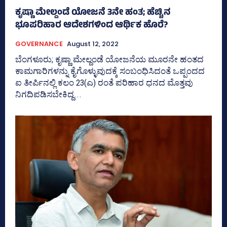
ಕೃಷ್ಣಾ ಮೇಲ್ದಂಡೆ ಯೋಜನೆ 3ನೇ ಹಂತ; ಹೆಚ್ಚಿನ
ಭೂಪರಿಹಾರ ಆದೇಶಗಳಿಂದ ಆರ್ಥಿಕ ಹೊರೆ?
GOVERNANCE
August 12, 2022
ಬೆಂಗಳೂರು; ಕೃಷ್ಣಾ ಮೇಲ್ದಂಡೆ ಯೋಜನೆಯ ಮೂರನೇ ಹಂತದ
ಕಾಮಗಾರಿಗಳನ್ನು ಕೈಗೊಳ್ಳುವುದಕ್ಕೆ ಸಂಬಂಧಿಸಿದಂತೆ ಒಪ್ಪಂದದ
ಐ ತೀರ್ಪಿನಲ್ಲಿ ಕಲಂ 23(ಎ) ರಂತೆ ಪರಿಹಾರ ಧನದ ಮೊತ್ತವು
ನಿಗದಿಪಡಿಸಬೇಕಿದ್ದ...