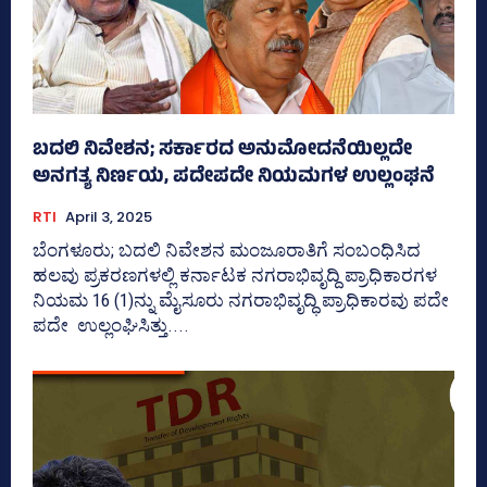
ಬದಲಿ ನಿವೇಶನ; ಸರ್ಕಾರದ ಅನುಮೋದನೆಯಿಲ್ಲದೇ
ಅನಗತ್ಯ ನಿರ್ಣಯ, ಪದೇಪದೇ ನಿಯಮಗಳ ಉಲ್ಲಂಘನೆ
RTI
April 3, 2025
ಬೆಂಗಳೂರು; ಬದಲಿ ನಿವೇಶನ ಮಂಜೂರಾತಿಗೆ ಸಂಬಂಧಿಸಿದ
ಹಲವು ಪ್ರಕರಣಗಳಲ್ಲಿ ಕರ್ನಾಟಕ ನಗರಾಭಿವೃದ್ದಿ ಪ್ರಾಧಿಕಾರಗಳ
ನಿಯಮ 16 (1)ನ್ನು ಮೈಸೂರು ನಗರಾಭಿವೃದ್ಧಿ ಪ್ರಾಧಿಕಾರವು ಪದೇ
ಪದೇ ಉಲ್ಲಂಘಿಸಿತ್ತು....