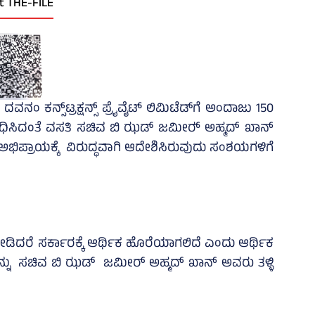
t THE-FILE
್ಸ್‌ಟ್ರಕ್ಷನ್ಸ್‌ ಪ್ರೈವೈಟ್‌ ಲಿಮಿಟೆಡ್‌ಗೆ ಅಂದಾಜು 150
ಸಿದಂತೆ ವಸತಿ ಸಚಿವ ಬಿ ಝಡ್‌ ಜಮೀರ್‍‌ ಅಹ್ಮದ್‌ ಖಾನ್‌
 ಅಭಿಪ್ರಾಯಕ್ಕೆ ವಿರುದ್ಧವಾಗಿ ಆದೇಶಿಸಿರುವುದು ಸಂಶಯಗಳಿಗೆ
‍‌ ನೀಡಿದರೆ ಸರ್ಕಾರಕ್ಕೆ ಆರ್ಥಿಕ ಹೊರೆಯಾಗಲಿದೆ ಎಂದು ಆರ್ಥಿಕ
ನು ಸಚಿವ ಬಿ ಝಡ್‌ ಜಮೀರ್‌ ಅಹ್ಮದ್‌ ಖಾನ್‌ ಅವರು ತಳ್ಳಿ