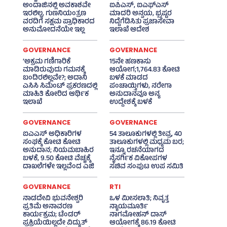
ಅಂದಾಜಿನಲ್ಲಿ ಅವಕಾಶವೇ
ಐಪಿಎಸ್‌, ಐಎಫ್‌ಎಸ್‌
ಇರಲಿಲ್ಲ, ಗುಣನಿಯಂತ್ರಣ
ಮಾದರಿ ಅನ್ವಯ, ಭ್ರಷ್ಟರ
ವರದಿಗೆ ಸಕ್ಷಮ ಪ್ರಾಧಿಕಾರದ
ನಿದ್ದೆಗೆಡಿಸಿತು ಪ್ರಜಾಸೇವಾ
ಅನುಮೋದನೆಯೇ ಇಲ್ಲ
ಇಲಾಖೆ ಆದೇಶ
GOVERNANCE
GOVERNANCE
‘ಅಕ್ರಮ ಗಣಿಗಾರಿಕೆ
15ನೇ ಹಣಕಾಸು
ಮಾಡಿರುವುದು ಗಮನಕ್ಕೆ
ಆಯೋಗ;1,764.83 ಕೋಟಿ
ಬಂದಿರಲಿಲ್ಲವೇ?; ಅದಾನಿ
ಬಳಕೆ ಮಾಡದ
ಎಸಿಸಿ ಸಿಮೆಂಟ್ ಪ್ರಕರಣದಲ್ಲಿ
ಪಂಚಾಯ್ತಿಗಳು, ನರೇಗಾ
ಮಾಹಿತಿ ಕೋರಿದ ಆರ್ಥಿಕ
ಅನುದಾನವೂ ಅನ್ಯ
ಇಲಾಖೆ
ಉದ್ದೇಶಕ್ಕೆ ಬಳಕೆ
GOVERNANCE
GOVERNANCE
ಐಎಎಸ್‌ ಅಧಿಕಾರಿಗಳ
54 ತಾಲೂಕುಗಳಲ್ಲಿ ತೀವ್ರ, 40
ಸಂಘಕ್ಕೆ ಕೋಟಿ ಕೋಟಿ
ತಾಲೂಕುಗಳಲ್ಲಿ ಮಧ್ಯಮ ಬರ;
ಅನುದಾನ; ನಿಯಮಬಾಹಿರ
ಇನ್ನೂ ರಚನೆಯಾಗದ
ಬಳಕೆ, 9.50 ಕೋಟಿ ವೆಚ್ಚಕ್ಕೆ
ನೈಸರ್ಗಿಕ ವಿಕೋಪಗಳ
ದಾಖಲೆಗಳೇ ಇಲ್ಲವೆಂದ ಎಜಿ
ಸಚಿವ ಸಂಪುಟ ಉಪ ಸಮಿತಿ
GOVERNANCE
RTI
ನಾಡದೇವಿ ಭುವನೇಶ್ವರಿ
ಒಳ ಮೀಸಲಾತಿ; ನಿವೃತ್ತ
ಪ್ರತಿಮೆ ಅನಾವರಣ
ನ್ಯಾಯಮೂರ್ತಿ
ಕಾರ್ಯಕ್ರಮ; ಟೆಂಡರ್
ನಾಗಮೋಹನ್ ದಾಸ್
ಪ್ರಕ್ರಿಯೆಯಿಲ್ಲದೇ ವಿದ್ಯುತ್‌
ಆಯೋಗಕ್ಕೆ 86.19 ಕೋಟಿ