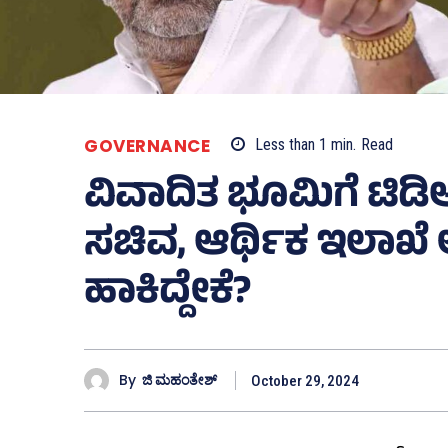
GOVERNANCE
Less than 1
min.
Read
ವಿವಾದಿತ ಭೂಮಿಗೆ ಟಿಡಿಆರ
ಸಚಿವ, ಆರ್ಥಿಕ ಇಲಾಖೆ ಅ
ಹಾಕಿದ್ದೇಕೆ?
By
ಜಿ ಮಹಂತೇಶ್
October 29, 2024