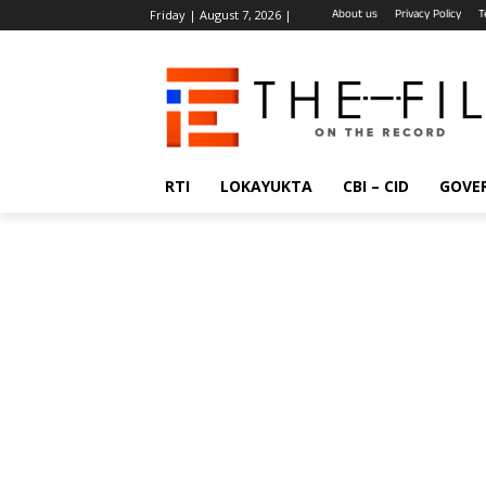
About us
Privacy Policy
T
Friday | August 7, 2026 |
RTI
LOKAYUKTA
CBI – CID
GOVE