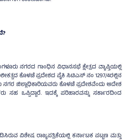
ದೆ?
ೂರು ನಗರದ ಗಾಂಧಿನ ವಿಧಾನಸಭೆ ಕ್ಷೇತ್ರದ ವ್ಯಾಪ್ತಿಯಲ್ಲಿ
ೀಕತ್ವದ ಕೊಳಚೆ ಪ್ರದೇಶದ ಪೈಕಿ ಸಿಟಿಎಸ್‌ ನಂ 1297/4ರಲ್ಲಿನ
ರು ನಗರ ಜಿಲ್ಲಾಧಿಕಾರಿಯವರು ಕೊಳಚೆ ಪ್ರದೇಶವೆಂದು ಆದೇಶ
ೀಕರು ಸಹ ಒಪ್ಪಿದ್ದಾರೆ. ಇದಕ್ಕೆ ಪರಿಹಾರವನ್ನು ಸರ್ಕಾರದಿಂದ
ರುವ ವಿಶೇಷ ರಾಜ್ಯಪತ್ರಿಕೆಯಲ್ಲಿ ಕರ್ನಾಟಕ ಪಟ್ಟಣ ಮತ್ತು