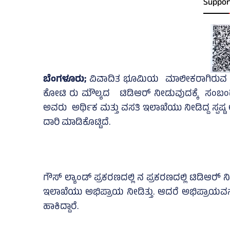
Suppor
ಬೆಂಗಳೂರು;
ವಿವಾದಿತ ಭೂಮಿಯ ಮಾಲೀಕರಾಗಿರುವ ದವನಂ ಕನ
ಕೋಟಿ ರು ಮೌಲ್ಯದ ಟಿಡಿಆರ್‌ ನೀಡುವುದಕ್ಕೆ ಸಂಬಂಧಿ
ಅವರು ಅರ್ಥಿಕ ಮತ್ತು ವಸತಿ ಇಲಾಖೆಯು ನೀಡಿದ್ದ ಸ್ಪಷ್ಟ
ದಾರಿ ಮಾಡಿಕೊಟ್ಟಿದೆ.
ಗೌಸ್‌ ಲ್ಯಾಂಡ್‌ ಪ್ರಕರಣದಲ್ಲಿ ನ ಪ್ರಕರಣದಲ್ಲಿ ಟಿಡಿಆರ್
ಇಲಾಖೆಯು ಅಭಿಪ್ರಾಯ ನೀಡಿತ್ತು. ಆದರೆ ಅಭಿಪ್ರಾಯವನ್
ಹಾಕಿದ್ದಾರೆ.