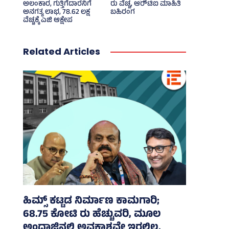
ಅಲಂಕಾರ, ಗುತ್ತಿಗೆದಾರನಿಗೆ
ರು ವೆಚ್ಚ, ಆರ್‍‌ಟಿಐ ಮಾಹಿತಿ
ಅನಗತ್ಯ ಲಾಭ, 78.62 ಲಕ್ಷ
ಬಹಿರಂಗ
ವೆಚ್ಚಕ್ಕೆ ಎಜಿ ಆಕ್ಷೇಪ
Related Articles
ಹಿಮ್ಸ್‌ ಕಟ್ಟಡ ನಿರ್ಮಾಣ ಕಾಮಗಾರಿ;
68.75 ಕೋಟಿ ರು ಹೆಚ್ಚುವರಿ, ಮೂಲ
ಅಂದಾಜಿನಲ್ಲಿ ಅವಕಾಶವೇ ಇರಲಿಲ್ಲ,