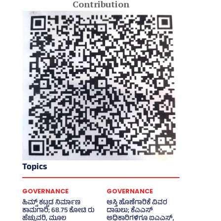
Contribution
Topics
GOVERNANCE
GOVERNANCE
ಹಿಮ್ಸ್‌ ಕಟ್ಟಡ ನಿರ್ಮಾಣ
ಆಸ್ತಿ ಹೊಣೆಗಾರಿಕೆ ವಿವರ
ಕಾಮಗಾರಿ; 68.75 ಕೋಟಿ ರು
ದಾಖಲು; ಕೆಎಎಸ್
ಹೆಚ್ಚುವರಿ, ಮೂಲ
ಅಧಿಕಾರಿಗಳಿಗೂ ಐಎಎಸ್‌,