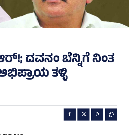
್!; ದವನಂ ಬೆನ್ನಿಗೆ ನಿಂತ
ಭಿಪ್ರಾಯ ತಳ್ಳಿ