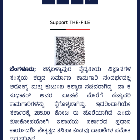
Support THE-FILE
ಬೆಂಗಳೂರು;
ಚಿಕ್ಕಬಳ್ಳಾಪುರ ವೈದ್ಯಕೀಯ ವಿಜ್ಞಾನಗಳ
ಸಂಸ್ಥೆಯ ಕಟ್ಟಡ ನಿರ್ಮಾಣ ಕಾಮಗಾರಿ ಸಂದರ್ಭದಲ್ಲಿ
ಆರೋಗ್ಯ ಮತ್ತು ಕುಟುಂಬ ಕಲ್ಯಾಣ ಸಚಿವರಾಗಿದ್ದ ಡಾ ಕೆ
ಸುಧಾಕರ್ ಅವರ ಸೂಚನೆ ಮೇರೆಗೆ ಹೆಚ್ಚುವರಿ
ಕಾಮಗಾರಿಗಳನ್ನು ಕೈಗೊಳ್ಳಲಾಗಿತ್ತು. ಇದರಿಂದಾಗಿಯೇ
ಸರ್ಕಾರಕ್ಕೆ 285.00 ಕೋಟಿ ರು ಹೊರೆಯಾಗಿದೆ ಎಂದು
ಲೋಕೋಪಯೋಗಿ ಇಲಾಖೆಯ ಸರ್ಕಾರದ ಪ್ರಧಾನ
ಕಾರ್ಯದರ್ಶಿ ನೇತೃತ್ವದ ತನಿಖಾ ತಂಡವು ದಾಖಲೆಗಳ ಸಮೇತ
ದೃಢಪಡಿಸಿದೆ.