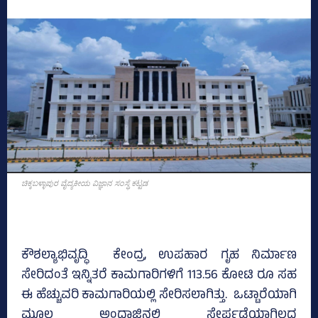
ಚಿಕ್ಕಬಳ್ಳಾಪುರ ವೈದ್ಯಕೀಯ ವಿಜ್ಞಾನ ಸಂಸ್ಥೆ ಕಟ್ಟಡ
ಕೌಶಲ್ಯಾಭಿವೃದ್ಧಿ ಕೇಂದ್ರ, ಉಪಹಾರ ಗೃಹ ನಿರ್ಮಾಣ
ಸೇರಿದಂತೆ ಇನ್ನಿತರೆ ಕಾಮಗಾರಿಗಳಿಗೆ 113.56 ಕೋಟಿ ರೂ ಸಹ
ಈ ಹೆಚ್ಚುವರಿ ಕಾಮಗಾರಿಯಲ್ಲಿ ಸೇರಿಸಲಾಗಿತ್ತು. ಒಟ್ಟಾರೆಯಾಗಿ
ಮೂಲ ಅಂದಾಜಿನಲ್ಲಿ ಸೇರ್ಪಡೆಯಾಗಿಲ್ಲದ