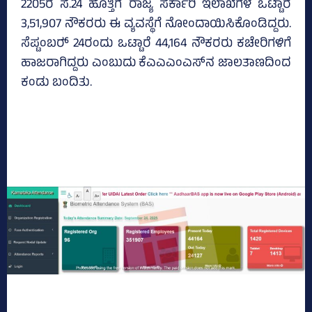
2205ರ ಸೆ.24 ಹೊತ್ತಿಗೆ ರಾಜ್ಯ ಸರ್ಕಾರಿ ಇಲಾಖೆಗಳ ಒಟ್ಟಾರೆ
3,51,907 ನೌಕರರು ಈ ವ್ಯವಸ್ಥೆಗೆ ನೋಂದಾಯಿಸಿಕೊಂಡಿದ್ದರು.
ಸೆಪ್ಟಂಬರ್‍‌ 24ರಂದು ಒಟ್ಟಾರೆ 44,164 ನೌಕರರು ಕಚೇರಿಗಳಿಗೆ
ಹಾಜರಾಗಿದ್ದರು ಎಂಬುದು ಕೆಎಎಎಂಎಸ್‌ನ ಜಾಲತಾಣದಿಂದ
ಕಂಡು ಬಂದಿತು.