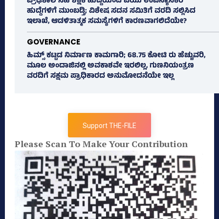
ಪ್ರೌಢಶಾಲೆ ಸಹ ಶಿಕ್ಷಕ ಹುದ್ದೆಯಿಂದ ಪಿಯು ಉಪನ್ಯಾಸಕರ
ಹುದ್ದೆಗಳಿಗೆ ಮುಂಬಡ್ತಿ; ವಿಶೇಷ ಸದನ ಸಮಿತಿಗೆ ವರದಿ ಸಲ್ಲಿಸಿದ
ಇಲಾಖೆ, ಆಡಳಿತಾತ್ಮಕ ಸಮಸ್ಯೆಗಳಿಗೆ ಕಾರಣವಾಗಲಿದೆಯೇ?
GOVERNANCE
ಹಿಮ್ಸ್‌ ಕಟ್ಟಡ ನಿರ್ಮಾಣ ಕಾಮಗಾರಿ; 68.75 ಕೋಟಿ ರು ಹೆಚ್ಚುವರಿ,
ಮೂಲ ಅಂದಾಜಿನಲ್ಲಿ ಅವಕಾಶವೇ ಇರಲಿಲ್ಲ, ಗುಣನಿಯಂತ್ರಣ
ವರದಿಗೆ ಸಕ್ಷಮ ಪ್ರಾಧಿಕಾರದ ಅನುಮೋದನೆಯೇ ಇಲ್ಲ
Support THE-FILE
Please Scan To Make Your Contribution