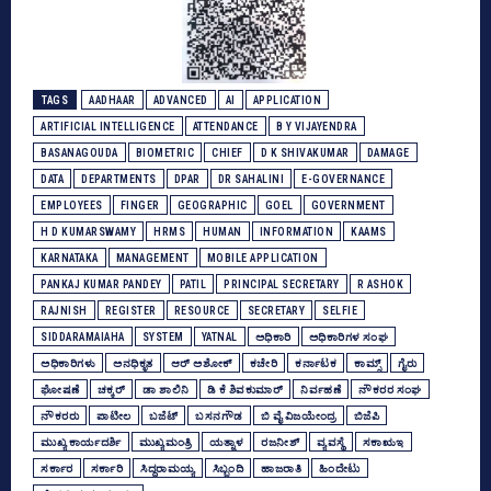
TAGS
AADHAAR
ADVANCED
AI
APPLICATION
ARTIFICIAL INTELLIGENCE
ATTENDANCE
B Y VIJAYENDRA
BASANAGOUDA
BIOMETRIC
CHIEF
D K SHIVAKUMAR
DAMAGE
DATA
DEPARTMENTS
DPAR
DR SAHALINI
E-GOVERNANCE
EMPLOYEES
FINGER
GEOGRAPHIC
GOEL
GOVERNMENT
H D KUMARSWAMY
HRMS
HUMAN
INFORMATION
KAAMS
KARNATAKA
MANAGEMENT
MOBILE APPLICATION
PANKAJ KUMAR PANDEY
PATIL
PRINCIPAL SECRETARY
R ASHOK
RAJNISH
REGISTER
RESOURCE
SECRETARY
SELFIE
SIDDARAMAIAHA
SYSTEM
YATNAL
ಅಧಿಕಾರಿ
ಅಧಿಕಾರಿಗಳ ಸಂಘ
ಅಧಿಕಾರಿಗಳು
ಅನಧಿಕೃತ
ಆರ್‌ ಅಶೋಕ್‌
ಕಚೇರಿ
ಕರ್ನಾಟಕ
ಕಾಮ್ಸ್‌
ಗೈರು
ಘೋಷಣೆ
ಚಕ್ಕರ್
ಡಾ ಶಾಲಿನಿ
ಡಿ ಕೆ ಶಿವಕುಮಾರ್
ನಿರ್ವಹಣೆ
ನೌಕರರ ಸಂಘ
ನೌಕರರು
ಪಾಟೀಲ
ಬಜೆಟ್‌
ಬಸನಗೌಡ
ಬಿ ವೈ ವಿಜಯೇಂದ್ರ
ಬಿಜೆಪಿ
ಮುಖ್ಯ ಕಾರ್ಯದರ್ಶಿ
ಮುಖ್ಯಮಂತ್ರಿ
ಯತ್ನಾಳ
ರಜನೀಶ್‌
ವ್ಯವಸ್ಥೆ
ಸಕಾಋಇ
ಸರ್ಕಾರ
ಸರ್ಕಾರಿ
ಸಿದ್ದರಾಮಯ್ಯ
ಸಿಬ್ಬಂದಿ
ಹಾಜರಾತಿ
ಹಿಂದೇಟು