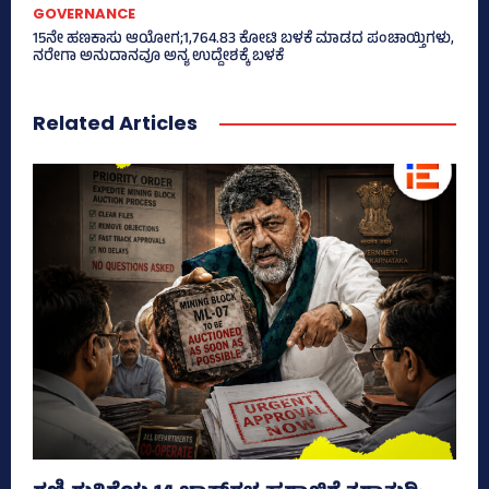
GOVERNANCE
15ನೇ ಹಣಕಾಸು ಆಯೋಗ;1,764.83 ಕೋಟಿ ಬಳಕೆ ಮಾಡದ ಪಂಚಾಯ್ತಿಗಳು,
ನರೇಗಾ ಅನುದಾನವೂ ಅನ್ಯ ಉದ್ದೇಶಕ್ಕೆ ಬಳಕೆ
Related Articles