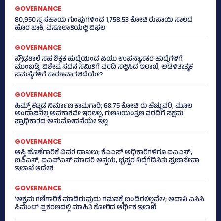
GOVERNANCE
80,950 ಸ್ವ ಸಹಾಯ ಗುಂಪುಗಳಿಂದ 1,758.53 ಕೋಟಿ ರುಪಾಯಿ ಸಾಲದ
ಹೊರ ಬಾಕಿ; ವಸೂಲಾತಿಯಲ್ಲಿ ವಿಫಲ
GOVERNANCE
ಪ್ರೌಢಶಾಲೆ ಸಹ ಶಿಕ್ಷಕ ಹುದ್ದೆಯಿಂದ ಪಿಯು ಉಪನ್ಯಾಸಕರ ಹುದ್ದೆಗಳಿಗೆ
ಮುಂಬಡ್ತಿ; ವಿಶೇಷ ಸದನ ಸಮಿತಿಗೆ ವರದಿ ಸಲ್ಲಿಸಿದ ಇಲಾಖೆ, ಆಡಳಿತಾತ್ಮಕ
ಸಮಸ್ಯೆಗಳಿಗೆ ಕಾರಣವಾಗಲಿದೆಯೇ?
GOVERNANCE
ಹಿಮ್ಸ್‌ ಕಟ್ಟಡ ನಿರ್ಮಾಣ ಕಾಮಗಾರಿ; 68.75 ಕೋಟಿ ರು ಹೆಚ್ಚುವರಿ, ಮೂಲ
ಅಂದಾಜಿನಲ್ಲಿ ಅವಕಾಶವೇ ಇರಲಿಲ್ಲ, ಗುಣನಿಯಂತ್ರಣ ವರದಿಗೆ ಸಕ್ಷಮ
ಪ್ರಾಧಿಕಾರದ ಅನುಮೋದನೆಯೇ ಇಲ್ಲ
GOVERNANCE
ಆಸ್ತಿ ಹೊಣೆಗಾರಿಕೆ ವಿವರ ದಾಖಲು; ಕೆಎಎಸ್ ಅಧಿಕಾರಿಗಳಿಗೂ ಐಎಎಸ್‌,
ಐಪಿಎಸ್‌, ಐಎಫ್‌ಎಸ್‌ ಮಾದರಿ ಅನ್ವಯ, ಭ್ರಷ್ಟರ ನಿದ್ದೆಗೆಡಿಸಿತು ಪ್ರಜಾಸೇವಾ
ಇಲಾಖೆ ಆದೇಶ
GOVERNANCE
‘ಅಕ್ರಮ ಗಣಿಗಾರಿಕೆ ಮಾಡಿರುವುದು ಗಮನಕ್ಕೆ ಬಂದಿರಲಿಲ್ಲವೇ?; ಅದಾನಿ ಎಸಿಸಿ
ಸಿಮೆಂಟ್ ಪ್ರಕರಣದಲ್ಲಿ ಮಾಹಿತಿ ಕೋರಿದ ಆರ್ಥಿಕ ಇಲಾಖೆ