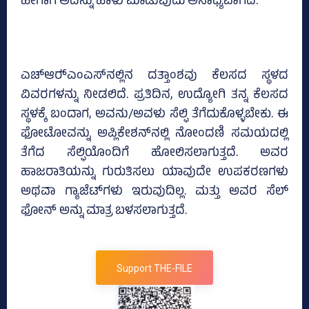
ಹೀಗಾಗಿ ಅದನ್ನು ಹಾಳು ಮಾಡುವುದು ಅಸಾಧ್ಯವಾಗಿದೆ.
ಎಚ್‌ಆರ್‍‌ಎಂಎಸ್‌ನಲ್ಲಿನ ದತ್ತಾಂಶವು ಕೆಲಸದ ಸ್ಥಳದ
ವಿವರಗಳನ್ನು ನೀಡಲಿದೆ. ಪ್ರತಿದಿನ, ಉದ್ಯೋಗಿ ತನ್ನ ಕೆಲಸದ
ಸ್ಥಳಕ್ಕೆ ಬಂದಾಗ, ಅವನು/ಅವಳು ಸೆಲ್ಫಿ ತೆಗೆದುಕೊಳ್ಳಬೇಕು. ಈ
ಫೋಟೋವನ್ನು ಅಪ್ಲಿಕೇಶನ್‌ನಲ್ಲಿ ನೋಂದಣಿ ಸಮಯದಲ್ಲಿ
ತೆಗೆದ ಸೆಲ್ಫಿಯೊಂದಿಗೆ ಹೋಲಿಸಲಾಗುತ್ತದೆ. ಅವರ
ಹಾಜರಾತಿಯನ್ನು ಗುರುತಿಸಲು ಯಾವುದೇ ಉಪಕರಣಗಳು
ಅಥವಾ ಗ್ಯಾಜೆಟ್‌ಗಳು ಇರುವುದಿಲ್ಲ. ಮತ್ತು ಅವರ ಸೆಲ್
ಫೋನ್ ಅನ್ನು ಮಾತ್ರ ಬಳಸಲಾಗುತ್ತದೆ.
Support THE-FILE