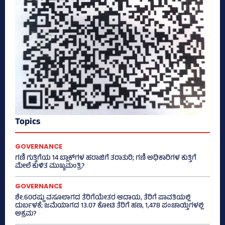
Topics
GOVERNANCE
ಗಣಿ ಗುತ್ತಿಗೆಯ 14 ಬ್ಲಾಕ್‌ಗಳ ಹರಾಜಿಗೆ ತರಾತುರಿ; ಗಣಿ ಅಧಿಕಾರಿಗಳ ಕುತ್ತಿಗೆ
ಮೇಲೆ ಕುಳಿತ ಮುಖ್ಯಮಂತ್ರಿ?
GOVERNANCE
ಶೇ.60ರಷ್ಟು ವಸೂಲಾಗದ ತೆರಿಗೆಯೇತರ ಆದಾಯ, ತೆರಿಗೆ ಪಾವತಿಯಲ್ಲಿ
ದುರ್ಬಳಕೆ; ಜಮೆಯಾಗದ 13.07 ಕೋಟಿ ತೆರಿಗೆ ಹಣ, 1,478 ಪಂಚಾಯ್ತಿಗಳಲ್ಲಿ
ಅಕ್ರಮ?