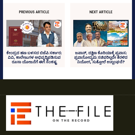
PREVIOUS ARTICLE
NEXT ARTICLE
ಕೇಂದ್ರದ ಹಣ ಬಳಸದ ಬಿಜೆಪಿ ಸರ್ಕಾರ;
ಜಪಾನ್‌, ದಕ್ಷಿಣ ಕೊರಿಯಾಕ್ಕೆ ಪ್ರವಾಸ;
ವಿವಿ, ಕಾಲೇಜುಗಳ ಅಭಿವೃದ್ಧಿಪಡಿಸುವ
ಪ್ರವಾಸೋದ್ಯಮ ಸಚಿವರಿಲ್ಲದೇ ತೆರಳಿದ
ರೂಸಾ ಯೋಜನೆಗೆ ಈಗ ಸಂಕಷ್ಟ
ನಿಯೋಗ, ಸುತ್ತೋಲೆ ಉಲ್ಲಂಘನೆ?