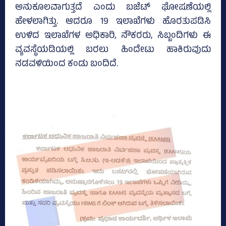
ಅನುಕೂಲವಾಗುತ್ತದೆ ಎಂದು ಬಜೆಟ್‌ ಘೋಷಣೆಯಲ್ಲಿ
ಹೇಳಲಾಗಿತ್ತು. ಆದರೂ 19 ಇಲಾಖೆಗಳು ಹೊರತುಪಡಿಸಿ
ಉಳಿದ ಇಲಾಖೆಗಳ ಅಧಿಕಾರಿ, ನೌಕರರು, ಸಿಬ್ಬಂದಿಗಳು ಈ
ವ್ಯವಸ್ಥೆಯಡಿಯಲ್ಲಿ ಬರಲು ಹಿಂದೇಟು ಹಾಕಿರುವುದು
ನಡವಳಿಯಿಂದ ಕಂಡು ಬಂದಿದೆ.