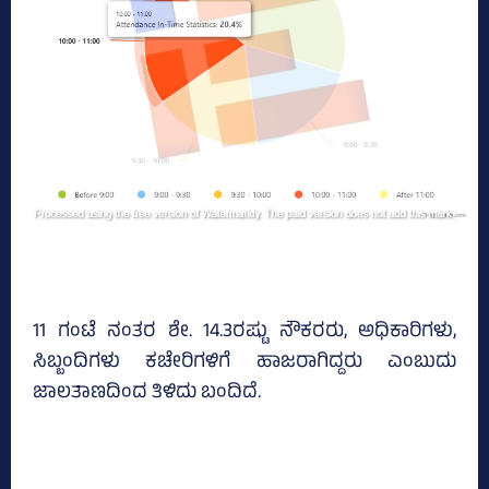
11 ಗಂಟೆ ನಂತರ ಶೇ. 14.3ರಷ್ಟು ನೌಕರರು, ಅಧಿಕಾರಿಗಳು,
ಸಿಬ್ಬಂದಿಗಳು ಕಚೇರಿಗಳಿಗೆ ಹಾಜರಾಗಿದ್ದರು ಎಂಬುದು
ಜಾಲತಾಣದಿಂದ ತಿಳಿದು ಬಂದಿದೆ.