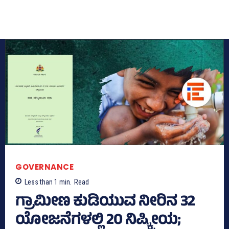
GOVERNANCE
Less than 1
min.
Read
ಗ್ರಾಮೀಣ ಕುಡಿಯುವ ನೀರಿನ 32
ಯೋಜನೆಗಳಲ್ಲಿ 20 ನಿಷ್ಕ್ರೀಯ;