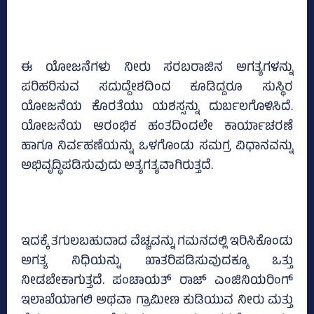
ಈ ಯೋಜನೆಗಳು ನೀರು ಸರಬರಾಜಿನ ಅಗತ್ಯಗಳನ್ನು
ಪರಿಹರಿಸುವ ಸದುದ್ದೇಶದಿಂದ ಕೂಡಿದ್ದರೂ ಸುಸ್ಥಿರ
ಯೋಜನೆಯ ಕೊರತೆಯು ಯಶಸ್ಸನ್ನು ದುರ್ಬಲಗೊಳಿಸಿದೆ.
ಯೋಜನೆಯ ಆರಂಭಿಕ ಹಂತದಿಂದಲೇ ಕಾರ್ಯಾಚರಣೆ
ಹಾಗೂ ನಿರ್ವಹಣೆಯನ್ನು ಒಳಗೊಂಡು ಸಮಗ್ರ ವಿಧಾನವನ್ನು
ಅಭಿವೃದ್ಧಿಪಡಿಸುವುದು ಅತ್ಯಗತ್ಯವಾಗಿರುತ್ತದೆ.
ಇದಕ್ಕೆ ತಗುಲಬಹುದಾದ ವೆಚ್ಚವನ್ನು ಗಮನದಲ್ಲಿ ಇರಿಸಿಕೊಂಡು
ಅಗತ್ಯ ನಿಧಿಯನ್ನು ಖಾತರಿಪಡಿಸುವುದಕ್ಕೂ ಒತ್ತು
ನೀಡಬೇಕಾಗುತ್ತದೆ. ಪಂಚಾಯತ್ ರಾಜ್ ಎಂಜಿನಿಯರಿಂಗ್
ಇಲಾಖೆಯಾಗಲಿ ಅಥವಾ ಗ್ರಾಮೀಣ ಕುಡಿಯುವ ನೀರು ಮತ್ತು