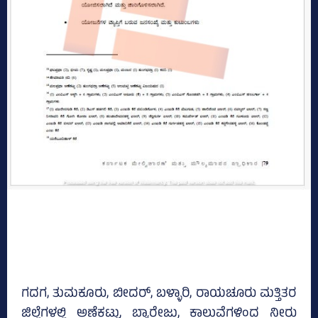
ಗದಗ, ತುಮಕೂರು, ಬೀದರ್, ಬಳ್ಳಾರಿ, ರಾಯಚೂರು ಮತ್ತಿತರ
ಜಿಲ್ಲೆಗಳಲ್ಲಿ ಅಣೆಕಟ್ಟು, ಬ್ಯಾರೇಜು, ಕಾಲುವೆಗಳಿಂದ ನೀರು