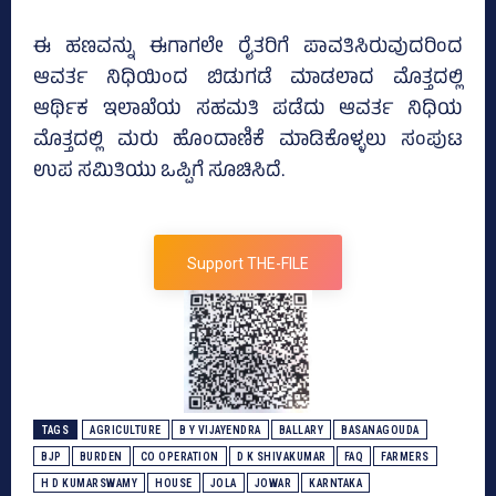
ಈ ಹಣವನ್ನು ಈಗಾಗಲೇ ರೈತರಿಗೆ ಪಾವತಿಸಿರುವುದರಿಂದ
ಆವರ್ತ ನಿಧಿಯಿಂದ ಬಿಡುಗಡೆ ಮಾಡಲಾದ ಮೊತ್ತದಲ್ಲಿ
ಆರ್ಥಿಕ ಇಲಾಖೆಯ ಸಹಮತಿ ಪಡೆದು ಆವರ್ತ ನಿಧಿಯ
ಮೊತ್ತದಲ್ಲಿ ಮರು ಹೊಂದಾಣಿಕೆ ಮಾಡಿಕೊಳ್ಳಲು ಸಂಪುಟ
ಉಪ ಸಮಿತಿಯು ಒಪ್ಪಿಗೆ ಸೂಚಿಸಿದೆ.
Support THE-FILE
TAGS
AGRICULTURE
B Y VIJAYENDRA
BALLARY
BASANAGOUDA
BJP
BURDEN
CO OPERATION
D K SHIVAKUMAR
FAQ
FARMERS
H D KUMARSWAMY
HOUSE
JOLA
JOWAR
KARNTAKA