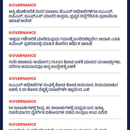
GOVERNANCE
ಆಸ್ತಿ ಹೊಣೆಗಾರಿಕೆ ವಿವರ ದಾಖಲು; ಕೆಎಎಸ್ ಅಧಿಕಾರಿಗಳಿಗೂ ಐಎಎಸ್‌,
ಐಪಿಎಸ್‌, ಐಎಫ್‌ಎಸ್‌ ಮಾದರಿ ಅನ್ವಯ, ಭ್ರಷ್ಟರ ನಿದ್ದೆಗೆಡಿಸಿತು ಪ್ರಜಾಸೇವಾ
ಇಲಾಖೆ ಆದೇಶ
GOVERNANCE
‘ಅಕ್ರಮ ಗಣಿಗಾರಿಕೆ ಮಾಡಿರುವುದು ಗಮನಕ್ಕೆ ಬಂದಿರಲಿಲ್ಲವೇ?; ಅದಾನಿ ಎಸಿಸಿ
ಸಿಮೆಂಟ್ ಪ್ರಕರಣದಲ್ಲಿ ಮಾಹಿತಿ ಕೋರಿದ ಆರ್ಥಿಕ ಇಲಾಖೆ
GOVERNANCE
15ನೇ ಹಣಕಾಸು ಆಯೋಗ;1,764.83 ಕೋಟಿ ಬಳಕೆ ಮಾಡದ ಪಂಚಾಯ್ತಿಗಳು,
ನರೇಗಾ ಅನುದಾನವೂ ಅನ್ಯ ಉದ್ದೇಶಕ್ಕೆ ಬಳಕೆ
GOVERNANCE
ಐಎಎಸ್‌ ಅಧಿಕಾರಿಗಳ ಸಂಘಕ್ಕೆ ಕೋಟಿ ಕೋಟಿ ಅನುದಾನ; ನಿಯಮಬಾಹಿರ
ಬಳಕೆ, 9.50 ಕೋಟಿ ವೆಚ್ಚಕ್ಕೆ ದಾಖಲೆಗಳೇ ಇಲ್ಲವೆಂದ ಎಜಿ
GOVERNANCE
54 ತಾಲೂಕುಗಳಲ್ಲಿ ತೀವ್ರ, 40 ತಾಲೂಕುಗಳಲ್ಲಿ ಮಧ್ಯಮ ಬರ; ಇನ್ನೂ
ರಚನೆಯಾಗದ ನೈಸರ್ಗಿಕ ವಿಕೋಪಗಳ ಸಚಿವ ಸಂಪುಟ ಉಪ ಸಮಿತಿ
GOVERNANCE