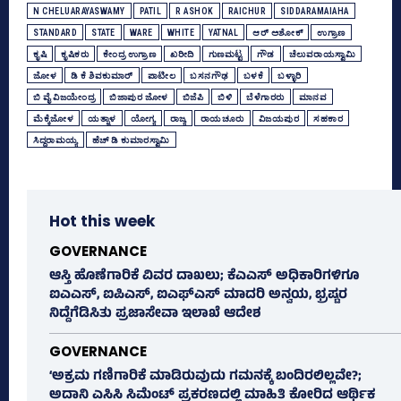
N CHELUARAYASWAMY
PATIL
R ASHOK
RAICHUR
SIDDARAMAIAHA
STANDARD
STATE
WARE
WHITE
YATNAL
ಆರ್‌ ಅಶೋಕ್‌
ಉಗ್ರಾಣ
ಕೃಷಿ
ಕೃಷಿಕರು
ಕೇಂದ್ರ ಉಗ್ರಾಣ
ಖರೀದಿ
ಗುಣಮಟ್ಟ
ಗೌಡ
ಚೆಲುವರಾಯಸ್ವಾಮಿ
ಜೋಳ
ಡಿ ಕೆ ಶಿವಕುಮಾರ್
ಪಾಟೀಲ
ಬಸನಗೌಢ
ಬಳಕೆ
ಬಳ್ಳಾರಿ
ಬಿ ವೈ ವಿಜಯೇಂದ್ರ
ಬಿಜಾಪುರ ಜೋಳ
ಬಿಜೆಪಿ
ಬಿಳಿ
ಬೆಳೆಗಾರರು
ಮಾನವ
ಮೆಕ್ಕೆಜೋಳ
ಯತ್ನಾಳ
ಯೋಗ್ಯ
ರಾಜ್ಯ
ರಾಯಚೂರು
ವಿಜಯಪುರ
ಸಹಕಾರ
ಸಿದ್ದರಾಮಯ್ಯ
ಹೆಚ್‌ ಡಿ ಕುಮಾರಸ್ವಾಮಿ
Hot this week
GOVERNANCE
ಆಸ್ತಿ ಹೊಣೆಗಾರಿಕೆ ವಿವರ ದಾಖಲು; ಕೆಎಎಸ್ ಅಧಿಕಾರಿಗಳಿಗೂ
ಐಎಎಸ್‌, ಐಪಿಎಸ್‌, ಐಎಫ್‌ಎಸ್‌ ಮಾದರಿ ಅನ್ವಯ, ಭ್ರಷ್ಟರ
ನಿದ್ದೆಗೆಡಿಸಿತು ಪ್ರಜಾಸೇವಾ ಇಲಾಖೆ ಆದೇಶ
GOVERNANCE
‘ಅಕ್ರಮ ಗಣಿಗಾರಿಕೆ ಮಾಡಿರುವುದು ಗಮನಕ್ಕೆ ಬಂದಿರಲಿಲ್ಲವೇ?;
ಅದಾನಿ ಎಸಿಸಿ ಸಿಮೆಂಟ್ ಪ್ರಕರಣದಲ್ಲಿ ಮಾಹಿತಿ ಕೋರಿದ ಆರ್ಥಿಕ