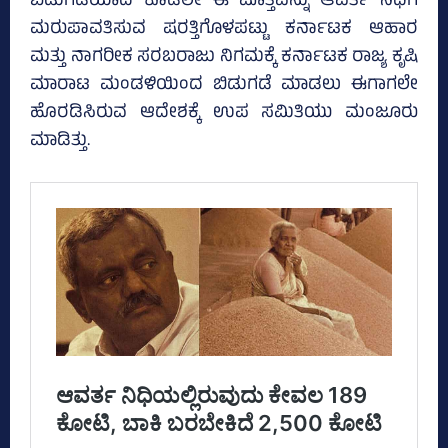
ಬಿಡುಗಡೆಯಾದ ಕೂಡಲೇ ಈ ಮೊತ್ತವನ್ನು ಆವರ್ತ ನಿಧಿಗೆ
ಮರುಪಾವತಿಸುವ ಷರತ್ತಿಗೊಳಪಟ್ಟು ಕರ್ನಾಟಕ ಆಹಾರ
ಮತ್ತು ನಾಗರೀಕ ಸರಬರಾಜು ನಿಗಮಕ್ಕೆ ಕರ್ನಾಟಕ ರಾಜ್ಯ ಕೃಷಿ
ಮಾರಾಟ ಮಂಡಳಿಯಿಂದ ಬಿಡುಗಡೆ ಮಾಡಲು ಈಗಾಗಲೇ
ಹೊರಡಿಸಿರುವ ಆದೇಶಕ್ಕೆ ಉಪ ಸಮಿತಿಯು ಮಂಜೂರು
ಮಾಡಿತ್ತು.