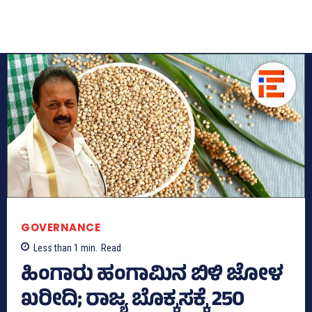
GOVERNANCE
Less than 1
min.
Read
ಹಿಂಗಾರು ಹಂಗಾಮಿನ ಬಿಳಿ ಜೋಳ
ಖರೀದಿ; ರಾಜ್ಯ ಬೊಕ್ಕಸಕ್ಕೆ 250