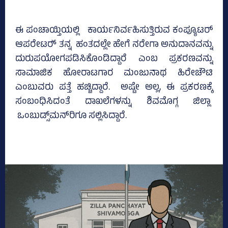
ಈ ಪಂಚಾಯ್ತಿಯಲ್ಲಿ ಕಾರ್ಯನಿರ್ವಹಿಸುತ್ತಿರುವ ಕಂಪ್ಯೂಟರ್
ಆಪರೇಟರ್‍‌ ತನ್ನ ಹಂತದಲ್ಲೇ ಹೇಗೆ ನರೇಗಾ ಅನುದಾನವನ್ನು
ದುರುಪಯೋಗಪಡಿಸಿಕೊಂಡಿದ್ದಾರೆ ಎಂಬ ಪ್ರಕರಣವನ್ನು
ಸಾಮಾಜಿಕ ಹೋರಾಟಗಾರ ಮಂಜುನಾಥ ಹಿರೇಚೌಟಿ
ಎಂಬುವರು ಪತ್ತೆ ಹಚ್ಚಿದ್ದಾರೆ. ಅಷ್ಟೇ ಅಲ್ಲ, ಈ ಪ್ರಕರಣಕ್ಕೆ
ಸಂಬಂಧಿಸಿದಂತೆ ದಾಖಲೆಗಳನ್ನು ಶಿವಮೊಗ್ಗ ಜಿಲ್ಲಾ
ಒಂಬುಡ್ಸ್‌ಮನ್‌ರಿಗೂ ಸಲ್ಲಿಸಿದ್ದಾರೆ.