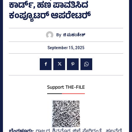
ಕಾರ್ಡ್‌, ಹಣ ಪಾವತಿಸಿದ
ಕಂಪ್ಯೂಟರ್ ಆಪರೇಟರ್‍‌
By
ಜಿ ಮಹಂತೇಶ್
September 15, 2025
Support THE-FILE