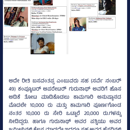
ಅದೇ ರೀತಿ ಬಸವಂತಪ್ಪ ಎಂಬುವರು ಸಹ (ಸರ್ವೆ ನಂಬರ್‍‌
49) ಕಂಪ್ಯೂಟರ್ ಆಪರೇಟರ್‍‌ ಗುರುನಾಥ್‌ ಅವರಿಗೆ ಹೊಸ
ಅಡಿಕೆ ತೋಟ ಮಾಡಿಕೊಡಲು ಕಾಮಗಾರಿ ಅನುಷ್ಠಾನದ
ಮೊದಲೇ 10,000 ರು ಮತ್ತು ಕಾಮಗಾರಿ ಪೂರ್ಣಗೊಂಡ
ನಂತರ 10,000 ರು ಸೇರಿ ಒಟ್ಟಾರೆ 20,000 ರು.ಗಳನ್ನು
ನೀಡಿದ್ದರು. ಹಾಗೂ ಗುರುನಾಥ್‌ ಅವರ ಪತ್ನಿಯು ಅವರ