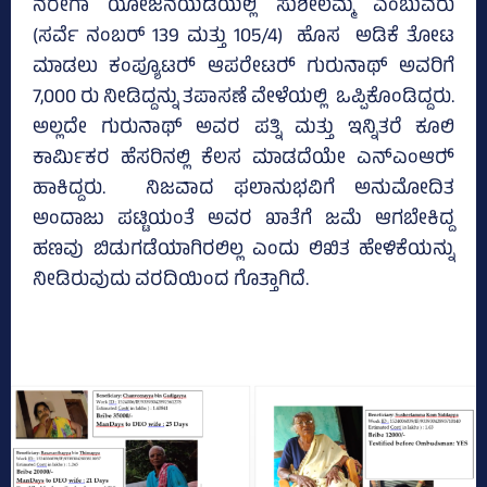
ನರೇಗಾ ಯೋಜನೆಯಡಿಯಲ್ಲಿ ಸುಶೀಲಮ್ಮ ಎಂಬುವರು
(ಸರ್ವೆ ನಂಬರ್ 139 ಮತ್ತು 105/4) ಹೊಸ ಅಡಿಕೆ ತೋಟ
ಮಾಡಲು ಕಂಪ್ಯೂಟರ್‍‌ ಆಪರೇಟರ್‍‌ ಗುರುನಾಥ್‌ ಅವರಿಗೆ
7,000 ರು ನೀಡಿದ್ದನ್ನು ತಪಾಸಣೆ ವೇಳೆಯಲ್ಲಿ ಒಪ್ಪಿಕೊಂಡಿದ್ದರು.
ಅಲ್ಲದೇ ಗುರುನಾಥ್‌ ಅವರ ಪತ್ನಿ ಮತ್ತು ಇನ್ನಿತರೆ ಕೂಲಿ
ಕಾರ್ಮಿಕರ ಹೆಸರಿನಲ್ಲಿ ಕೆಲಸ ಮಾಡದೆಯೇ ಎನ್ಎಂಆರ್‍‌
ಹಾಕಿದ್ದರು. ನಿಜವಾದ ಫಲಾನುಭವಿಗೆ ಅನುಮೋದಿತ
ಅಂದಾಜು ಪಟ್ಟಿಯಂತೆ ಅವರ ಖಾತೆಗೆ ಜಮೆ ಆಗಬೇಕಿದ್ದ
ಹಣವು ಬಿಡುಗಡೆಯಾಗಿರಲಿಲ್ಲ ಎಂದು ಲಿಖಿತ ಹೇಳಿಕೆಯನ್ನು
ನೀಡಿರುವುದು ವರದಿಯಿಂದ ಗೊತ್ತಾಗಿದೆ.