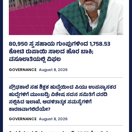
80,950 ಸ್ವ ಸಹಾಯ ಗುಂಪುಗಳಿಂದ 1,758.53
ಕೋಟಿ ರುಪಾಯಿ ಸಾಲದ ಹೊರ ಬಾಕಿ;
ವಸೂಲಾತಿಯಲ್ಲಿ ವಿಫಲ
GOVERNANCE
August 8, 2026
ಪ್ರೌಢಶಾಲೆ ಸಹ ಶಿಕ್ಷಕ ಹುದ್ದೆಯಿಂದ ಪಿಯು ಉಪನ್ಯಾಸಕರ
ಹುದ್ದೆಗಳಿಗೆ ಮುಂಬಡ್ತಿ; ವಿಶೇಷ ಸದನ ಸಮಿತಿಗೆ ವರದಿ
ಸಲ್ಲಿಸಿದ ಇಲಾಖೆ, ಆಡಳಿತಾತ್ಮಕ ಸಮಸ್ಯೆಗಳಿಗೆ
ಕಾರಣವಾಗಲಿದೆಯೇ?
GOVERNANCE
August 8, 2026