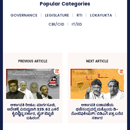
Popular Categories
GOVERNANCE
LEGISLATURE
RTI
LOKAYUKTA
CBI/CID
IT/ED
PREVIOUS ARTICLE
NEXT ARTICLE
ಅರ್ಕಾವತಿ ಬಡಾವಣೆಯ
ಅರ್ಕಾವತಿ ರೀಡೂ; ಮಾರ್ಗಸೂಚಿ,
ಥಣಿಸಂದ್ರದಲ್ಲಿ ಮತ್ತೊಂದು ಡಿ-
ಆದೇಶಕ್ಕೆ ವಿರುದ್ಧವಾಗಿ 325.62 ಎಕರೆ
ನೋಟಿಫಿಕೇಷನ್‌!; ಬಿಡಿಎಗೆ ಪತ್ರ ಬರೆದ
ಕೈಬಿಟ್ಟಿದ್ದ ಸರ್ಕಾರ, ಜೈನ್‌ ಟಿಪ್ಪಣಿ
ಸರ್ಕಾರ
ಬಹಿರಂಗ