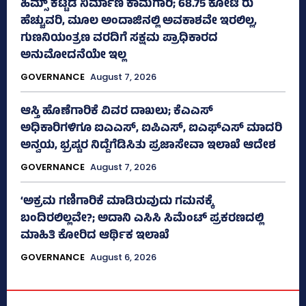
ಹಿಮ್ಸ್‌ ಕಟ್ಟಡ ನಿರ್ಮಾಣ ಕಾಮಗಾರಿ; 68.75 ಕೋಟಿ ರು
ಹೆಚ್ಚುವರಿ, ಮೂಲ ಅಂದಾಜಿನಲ್ಲಿ ಅವಕಾಶವೇ ಇರಲಿಲ್ಲ,
ಗುಣನಿಯಂತ್ರಣ ವರದಿಗೆ ಸಕ್ಷಮ ಪ್ರಾಧಿಕಾರದ
ಅನುಮೋದನೆಯೇ ಇಲ್ಲ
GOVERNANCE
August 7, 2026
ಆಸ್ತಿ ಹೊಣೆಗಾರಿಕೆ ವಿವರ ದಾಖಲು; ಕೆಎಎಸ್
ಅಧಿಕಾರಿಗಳಿಗೂ ಐಎಎಸ್‌, ಐಪಿಎಸ್‌, ಐಎಫ್‌ಎಸ್‌ ಮಾದರಿ
ಅನ್ವಯ, ಭ್ರಷ್ಟರ ನಿದ್ದೆಗೆಡಿಸಿತು ಪ್ರಜಾಸೇವಾ ಇಲಾಖೆ ಆದೇಶ
GOVERNANCE
August 7, 2026
‘ಅಕ್ರಮ ಗಣಿಗಾರಿಕೆ ಮಾಡಿರುವುದು ಗಮನಕ್ಕೆ
ಬಂದಿರಲಿಲ್ಲವೇ?; ಅದಾನಿ ಎಸಿಸಿ ಸಿಮೆಂಟ್ ಪ್ರಕರಣದಲ್ಲಿ
ಮಾಹಿತಿ ಕೋರಿದ ಆರ್ಥಿಕ ಇಲಾಖೆ
GOVERNANCE
August 6, 2026