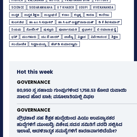
HIGHER
KALLADAKA
NOTICE
PRABHAKAR BHAT
PUTTURU
SCIENCE
SIDDARAMAIAHA
U T KHADER
UDUPI
VIVEKANANDA
ಉನ್ನತ
ಉನ್ನತ ಶಿಕ್ಷಣ
ಉಲ್ಲಂಘನೆ
ಕಲಾಂ
ಕಲ್ಲಡ್ಕ
ಕಾರಣ
ಕಾಲೇಜು
ಕುಲಸಚಿವ
ಡಾ ಎಂ ಸಿ ಸುಧಾಕರ್‌
ಡಾ ಸಿ ಎನ್ ಅಶ್ವಥ್‌ನಾರಾಯಣ್
ಡಿ ಕೆ ಶಿವಕುಮಾರ್
ನಿಯಮ
ನೋಟೀಸ್‌
ಪುತ್ತೂರು
ಪೂರ್ವಾನುಮತಿ
ಪ್ರಭಾಕರ
ಬಿ ರಮಾನಾಥ ರೈ
ಭಟ್‌
ಮಂಗಳೂರು
ಯು ಟಿ ಖಾದರ್‌
ವಾಣಿಜ್ಯ
ವಿಜ್ಞಾನ
ವಿವೇಕಾನಂದ
ಶಿಕ್ಷಣ
ಸಂಯೋಜಿತ
ಸಿದ್ದರಾಮಯ್ಯ
ಹೆಚ್‌ ಡಿ ಕುಮಾರಸ್ವಾಮಿ
Hot this week
GOVERNANCE
80,950 ಸ್ವ ಸಹಾಯ ಗುಂಪುಗಳಿಂದ 1,758.53 ಕೋಟಿ ರುಪಾಯಿ
ಸಾಲದ ಹೊರ ಬಾಕಿ; ವಸೂಲಾತಿಯಲ್ಲಿ ವಿಫಲ
GOVERNANCE
ಪ್ರೌಢಶಾಲೆ ಸಹ ಶಿಕ್ಷಕ ಹುದ್ದೆಯಿಂದ ಪಿಯು ಉಪನ್ಯಾಸಕರ
ಹುದ್ದೆಗಳಿಗೆ ಮುಂಬಡ್ತಿ; ವಿಶೇಷ ಸದನ ಸಮಿತಿಗೆ ವರದಿ ಸಲ್ಲಿಸಿದ
ಇಲಾಖೆ, ಆಡಳಿತಾತ್ಮಕ ಸಮಸ್ಯೆಗಳಿಗೆ ಕಾರಣವಾಗಲಿದೆಯೇ?