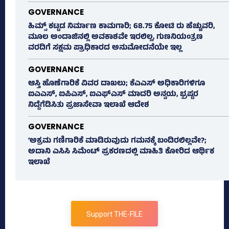
GOVERNANCE
ಹಿಮ್ಸ್‌ ಕಟ್ಟಡ ನಿರ್ಮಾಣ ಕಾಮಗಾರಿ; 68.75 ಕೋಟಿ ರು ಹೆಚ್ಚುವರಿ,
ಮೂಲ ಅಂದಾಜಿನಲ್ಲಿ ಅವಕಾಶವೇ ಇರಲಿಲ್ಲ, ಗುಣನಿಯಂತ್ರಣ
ವರದಿಗೆ ಸಕ್ಷಮ ಪ್ರಾಧಿಕಾರದ ಅನುಮೋದನೆಯೇ ಇಲ್ಲ
GOVERNANCE
ಆಸ್ತಿ ಹೊಣೆಗಾರಿಕೆ ವಿವರ ದಾಖಲು; ಕೆಎಎಸ್ ಅಧಿಕಾರಿಗಳಿಗೂ
ಐಎಎಸ್‌, ಐಪಿಎಸ್‌, ಐಎಫ್‌ಎಸ್‌ ಮಾದರಿ ಅನ್ವಯ, ಭ್ರಷ್ಟರ
ನಿದ್ದೆಗೆಡಿಸಿತು ಪ್ರಜಾಸೇವಾ ಇಲಾಖೆ ಆದೇಶ
GOVERNANCE
‘ಅಕ್ರಮ ಗಣಿಗಾರಿಕೆ ಮಾಡಿರುವುದು ಗಮನಕ್ಕೆ ಬಂದಿರಲಿಲ್ಲವೇ?;
ಅದಾನಿ ಎಸಿಸಿ ಸಿಮೆಂಟ್ ಪ್ರಕರಣದಲ್ಲಿ ಮಾಹಿತಿ ಕೋರಿದ ಆರ್ಥಿಕ
ಇಲಾಖೆ
Support THE-FILE