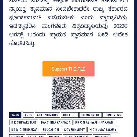
ನಿರ್ಣಯ ಮಾಡಿತ್ತು. ಅಲ್ಲದೇ ಸಂಯೋಜಿತ ಕಾಲೇಜಿಗಳಿಗೆ
ಸ್ವಾಯತ್ತ ಸ್ಥಾನಮಾನ ನೀಡಬೇಕಾದರೇ ರಾಜ್ಯ ಸರ್ಕಾರದ
ಪೂರ್ವಾನುಮತಿ ಪಡೆಯಬೇಕು ಎಂದು ವ್ಯಾಖ್ಯಾನಿಸಿತ್ತು.
ಇದನ್ನಾಧರಿಸಿ ಮಂಗಳೂರು ವಿಶ್ವವಿದ್ಯಾಲಯವು 2022ರ
ಆಗಸ್ಟ್‌ 10ರಂದು ಸ್ವಾಯತ್ತ ಸ್ಥಾನಮಾನ ನೀಡಿ ಆದೇಶ
ಹೊರಡಿಸಿತ್ತು.
Support THE-FILE
TAGS
ARTS
AUTONOMOUS
COLLEGE
COMMERECE
CONGRESS
D K SHIVAKUMAR
DAKSHINA KANNADA
DR C N ASHWATH NARAYAN
DR M C SUDHAKAR
EDUCATION
GOVERNMENT
H D KUMARSWAMY