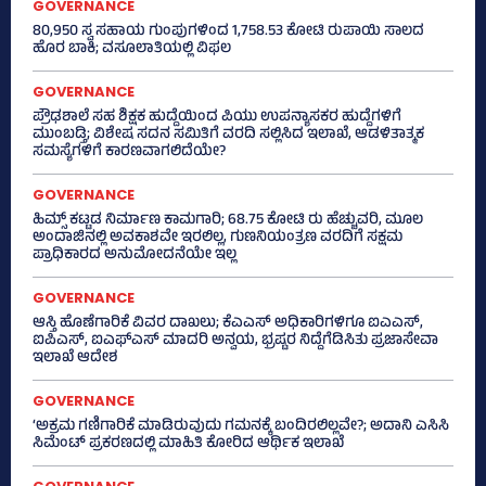
GOVERNANCE
80,950 ಸ್ವ ಸಹಾಯ ಗುಂಪುಗಳಿಂದ 1,758.53 ಕೋಟಿ ರುಪಾಯಿ ಸಾಲದ
ಹೊರ ಬಾಕಿ; ವಸೂಲಾತಿಯಲ್ಲಿ ವಿಫಲ
GOVERNANCE
ಪ್ರೌಢಶಾಲೆ ಸಹ ಶಿಕ್ಷಕ ಹುದ್ದೆಯಿಂದ ಪಿಯು ಉಪನ್ಯಾಸಕರ ಹುದ್ದೆಗಳಿಗೆ
ಮುಂಬಡ್ತಿ; ವಿಶೇಷ ಸದನ ಸಮಿತಿಗೆ ವರದಿ ಸಲ್ಲಿಸಿದ ಇಲಾಖೆ, ಆಡಳಿತಾತ್ಮಕ
ಸಮಸ್ಯೆಗಳಿಗೆ ಕಾರಣವಾಗಲಿದೆಯೇ?
GOVERNANCE
ಹಿಮ್ಸ್‌ ಕಟ್ಟಡ ನಿರ್ಮಾಣ ಕಾಮಗಾರಿ; 68.75 ಕೋಟಿ ರು ಹೆಚ್ಚುವರಿ, ಮೂಲ
ಅಂದಾಜಿನಲ್ಲಿ ಅವಕಾಶವೇ ಇರಲಿಲ್ಲ, ಗುಣನಿಯಂತ್ರಣ ವರದಿಗೆ ಸಕ್ಷಮ
ಪ್ರಾಧಿಕಾರದ ಅನುಮೋದನೆಯೇ ಇಲ್ಲ
GOVERNANCE
ಆಸ್ತಿ ಹೊಣೆಗಾರಿಕೆ ವಿವರ ದಾಖಲು; ಕೆಎಎಸ್ ಅಧಿಕಾರಿಗಳಿಗೂ ಐಎಎಸ್‌,
ಐಪಿಎಸ್‌, ಐಎಫ್‌ಎಸ್‌ ಮಾದರಿ ಅನ್ವಯ, ಭ್ರಷ್ಟರ ನಿದ್ದೆಗೆಡಿಸಿತು ಪ್ರಜಾಸೇವಾ
ಇಲಾಖೆ ಆದೇಶ
GOVERNANCE
‘ಅಕ್ರಮ ಗಣಿಗಾರಿಕೆ ಮಾಡಿರುವುದು ಗಮನಕ್ಕೆ ಬಂದಿರಲಿಲ್ಲವೇ?; ಅದಾನಿ ಎಸಿಸಿ
ಸಿಮೆಂಟ್ ಪ್ರಕರಣದಲ್ಲಿ ಮಾಹಿತಿ ಕೋರಿದ ಆರ್ಥಿಕ ಇಲಾಖೆ