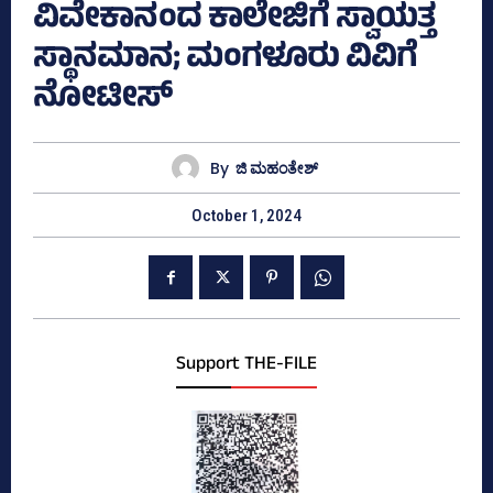
ವಿವೇಕಾನಂದ ಕಾಲೇಜಿಗೆ ಸ್ವಾಯತ್ತ
ಸ್ಥಾನಮಾನ; ಮಂಗಳೂರು ವಿವಿಗೆ
ನೋಟೀಸ್‌
By
ಜಿ ಮಹಂತೇಶ್
October 1, 2024
Support THE-FILE