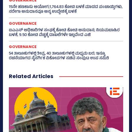
GOVERNANCE
15ನೇ ಹಣಕಾಸು ಆಯೋಗ;1,764.83 ಕೋಟಿ ಬಳಕೆ ಮಾಡದ ಪಂಚಾಯ್ತಿಗಳು,
ನರೇಗಾ ಅನುದಾನವೂ ಅನ್ಯ ಉದ್ದೇಶಕ್ಕೆ ಬಳಕೆ
GOVERNANCE
ಐಎಎಸ್‌ ಅಧಿಕಾರಿಗಳ ಸಂಘಕ್ಕೆ ಕೋಟಿ ಕೋಟಿ ಅನುದಾನ; ನಿಯಮಬಾಹಿರ
ಬಳಕೆ, 9.50 ಕೋಟಿ ವೆಚ್ಚಕ್ಕೆ ದಾಖಲೆಗಳೇ ಇಲ್ಲವೆಂದ ಎಜಿ
GOVERNANCE
54 ತಾಲೂಕುಗಳಲ್ಲಿ ತೀವ್ರ, 40 ತಾಲೂಕುಗಳಲ್ಲಿ ಮಧ್ಯಮ ಬರ; ಇನ್ನೂ
ರಚನೆಯಾಗದ ನೈಸರ್ಗಿಕ ವಿಕೋಪಗಳ ಸಚಿವ ಸಂಪುಟ ಉಪ ಸಮಿತಿ
Related Articles