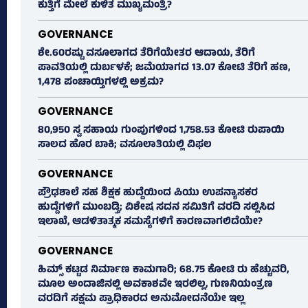
ಕುತ್ತಿಗೆ ಮೇಲೆ ಕುಳಿತ ಮುಖ್ಯಮಂತ್ರಿ?
GOVERNANCE
ಶೇ.60ರಷ್ಟು ವಸೂಲಾಗದ ತೆರಿಗೆಯೇತರ ಆದಾಯ, ತೆರಿಗೆ
ಪಾವತಿಯಲ್ಲಿ ದುರ್ಬಳಕೆ; ಜಮೆಯಾಗದ 13.07 ಕೋಟಿ ತೆರಿಗೆ ಹಣ,
1,478 ಪಂಚಾಯ್ತಿಗಳಲ್ಲಿ ಅಕ್ರಮ?
GOVERNANCE
80,950 ಸ್ವ ಸಹಾಯ ಗುಂಪುಗಳಿಂದ 1,758.53 ಕೋಟಿ ರುಪಾಯಿ
ಸಾಲದ ಹೊರ ಬಾಕಿ; ವಸೂಲಾತಿಯಲ್ಲಿ ವಿಫಲ
GOVERNANCE
ಪ್ರೌಢಶಾಲೆ ಸಹ ಶಿಕ್ಷಕ ಹುದ್ದೆಯಿಂದ ಪಿಯು ಉಪನ್ಯಾಸಕರ
ಹುದ್ದೆಗಳಿಗೆ ಮುಂಬಡ್ತಿ; ವಿಶೇಷ ಸದನ ಸಮಿತಿಗೆ ವರದಿ ಸಲ್ಲಿಸಿದ
ಇಲಾಖೆ, ಆಡಳಿತಾತ್ಮಕ ಸಮಸ್ಯೆಗಳಿಗೆ ಕಾರಣವಾಗಲಿದೆಯೇ?
GOVERNANCE
ಹಿಮ್ಸ್‌ ಕಟ್ಟಡ ನಿರ್ಮಾಣ ಕಾಮಗಾರಿ; 68.75 ಕೋಟಿ ರು ಹೆಚ್ಚುವರಿ,
ಮೂಲ ಅಂದಾಜಿನಲ್ಲಿ ಅವಕಾಶವೇ ಇರಲಿಲ್ಲ, ಗುಣನಿಯಂತ್ರಣ
ವರದಿಗೆ ಸಕ್ಷಮ ಪ್ರಾಧಿಕಾರದ ಅನುಮೋದನೆಯೇ ಇಲ್ಲ