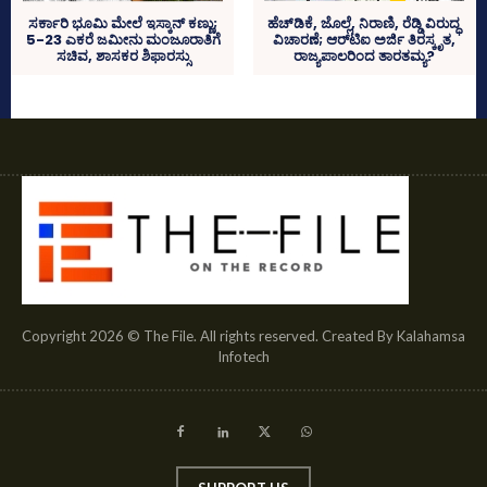
ಹೆಚ್‌ಡಿಕೆ, ಜೊಲ್ಲೆ, ನಿರಾಣಿ, ರೆಡ್ಡಿ ವಿರುದ್ಧ
ಸರ್ಕಾರಿ ಭೂಮಿ ಮೇಲೆ ಇಸ್ಕಾನ್‌ ಕಣ್ಣು;
ವಿಚಾರಣೆ; ಆರ್‍‌ಟಿಐ ಅರ್ಜಿ ತಿರಸ್ಕೃತ,
5-23 ಎಕರೆ ಜಮೀನು ಮಂಜೂರಾತಿಗೆ
ರಾಜ್ಯಪಾಲರಿಂದ ತಾರತಮ್ಯ?
ಸಚಿವ, ಶಾಸಕರ ಶಿಫಾರಸ್ಸು
Copyright 2026 © The File. All rights reserved. Created By Kalahamsa
Infotech