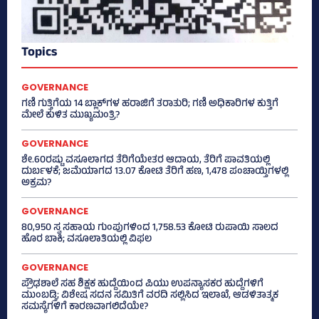
Topics
GOVERNANCE
ಗಣಿ ಗುತ್ತಿಗೆಯ 14 ಬ್ಲಾಕ್‌ಗಳ ಹರಾಜಿಗೆ ತರಾತುರಿ; ಗಣಿ ಅಧಿಕಾರಿಗಳ ಕುತ್ತಿಗೆ
ಮೇಲೆ ಕುಳಿತ ಮುಖ್ಯಮಂತ್ರಿ?
GOVERNANCE
ಶೇ.60ರಷ್ಟು ವಸೂಲಾಗದ ತೆರಿಗೆಯೇತರ ಆದಾಯ, ತೆರಿಗೆ ಪಾವತಿಯಲ್ಲಿ
ದುರ್ಬಳಕೆ; ಜಮೆಯಾಗದ 13.07 ಕೋಟಿ ತೆರಿಗೆ ಹಣ, 1,478 ಪಂಚಾಯ್ತಿಗಳಲ್ಲಿ
ಅಕ್ರಮ?
GOVERNANCE
80,950 ಸ್ವ ಸಹಾಯ ಗುಂಪುಗಳಿಂದ 1,758.53 ಕೋಟಿ ರುಪಾಯಿ ಸಾಲದ
ಹೊರ ಬಾಕಿ; ವಸೂಲಾತಿಯಲ್ಲಿ ವಿಫಲ
GOVERNANCE
ಪ್ರೌಢಶಾಲೆ ಸಹ ಶಿಕ್ಷಕ ಹುದ್ದೆಯಿಂದ ಪಿಯು ಉಪನ್ಯಾಸಕರ ಹುದ್ದೆಗಳಿಗೆ
ಮುಂಬಡ್ತಿ; ವಿಶೇಷ ಸದನ ಸಮಿತಿಗೆ ವರದಿ ಸಲ್ಲಿಸಿದ ಇಲಾಖೆ, ಆಡಳಿತಾತ್ಮಕ
ಸಮಸ್ಯೆಗಳಿಗೆ ಕಾರಣವಾಗಲಿದೆಯೇ?