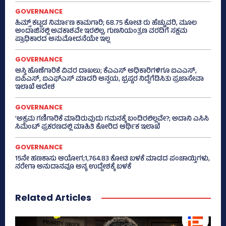
GOVERNANCE
ಹಿಮ್ಸ್‌ ಕಟ್ಟಡ ನಿರ್ಮಾಣ ಕಾಮಗಾರಿ; 68.75 ಕೋಟಿ ರು ಹೆಚ್ಚುವರಿ, ಮೂಲ
ಅಂದಾಜಿನಲ್ಲಿ ಅವಕಾಶವೇ ಇರಲಿಲ್ಲ, ಗುಣನಿಯಂತ್ರಣ ವರದಿಗೆ ಸಕ್ಷಮ
ಪ್ರಾಧಿಕಾರದ ಅನುಮೋದನೆಯೇ ಇಲ್ಲ
GOVERNANCE
ಆಸ್ತಿ ಹೊಣೆಗಾರಿಕೆ ವಿವರ ದಾಖಲು; ಕೆಎಎಸ್ ಅಧಿಕಾರಿಗಳಿಗೂ ಐಎಎಸ್‌,
ಐಪಿಎಸ್‌, ಐಎಫ್‌ಎಸ್‌ ಮಾದರಿ ಅನ್ವಯ, ಭ್ರಷ್ಟರ ನಿದ್ದೆಗೆಡಿಸಿತು ಪ್ರಜಾಸೇವಾ
ಇಲಾಖೆ ಆದೇಶ
GOVERNANCE
‘ಅಕ್ರಮ ಗಣಿಗಾರಿಕೆ ಮಾಡಿರುವುದು ಗಮನಕ್ಕೆ ಬಂದಿರಲಿಲ್ಲವೇ?; ಅದಾನಿ ಎಸಿಸಿ
ಸಿಮೆಂಟ್ ಪ್ರಕರಣದಲ್ಲಿ ಮಾಹಿತಿ ಕೋರಿದ ಆರ್ಥಿಕ ಇಲಾಖೆ
GOVERNANCE
15ನೇ ಹಣಕಾಸು ಆಯೋಗ;1,764.83 ಕೋಟಿ ಬಳಕೆ ಮಾಡದ ಪಂಚಾಯ್ತಿಗಳು,
ನರೇಗಾ ಅನುದಾನವೂ ಅನ್ಯ ಉದ್ದೇಶಕ್ಕೆ ಬಳಕೆ
Related Articles