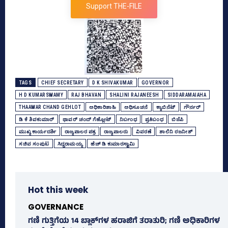
Support THE-FILE
TAGS
CHIEF SECRETARY
D K SHIVAKUMAR
GOVERNOR
H D KUMARSWAMY
RAJ BHAVAN
SHALINI RAJANEESH
SIDDARAMAIAHA
THAAWAR CHAND GEHLOT
ಅಧಿಕಾರಿಶಾಹಿ
ಅಧಿಸೂಚನೆ
ಕ್ಯಾಬಿನೆಟ್‌
ಗೌರ್ನರ್‍‌
ಡಿ ಕೆ ಶಿವಕುಮಾರ್
ಥಾವರ್‍‌ ಚಂದ್‌ ಗೆಹ್ಲೋಟ್‌
ನಿರ್ಬಂಧ
ಪ್ರತಿಬಂಧ
ಬಿಜೆಪಿ
ಮುಖ್ಯ ಕಾರ್ಯದರ್ಶಿ
ರಾಜ್ಯಪಾಲರ ಪತ್ರ
ರಾಜ್ಯಪಾಲರು
ವಿವರಣೆ
ಶಾಲಿನಿ ರಜನೀಶ್‌
ಸಚಿವ ಸಂಪುಟ
ಸಿದ್ದರಾಮಯ್ಯ
ಹೆಚ್‌ ಡಿ ಕುಮಾರಸ್ವಾಮಿ
Hot this week
GOVERNANCE
ಗಣಿ ಗುತ್ತಿಗೆಯ 14 ಬ್ಲಾಕ್‌ಗಳ ಹರಾಜಿಗೆ ತರಾತುರಿ; ಗಣಿ ಅಧಿಕಾರಿಗಳ