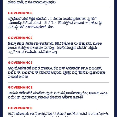
ಹೊರ ಬಾಕಿ; ವಸೂಲಾತಿಯಲ್ಲಿ ವಿಫಲ
GOVERNANCE
ಪ್ರೌಢಶಾಲೆ ಸಹ ಶಿಕ್ಷಕ ಹುದ್ದೆಯಿಂದ ಪಿಯು ಉಪನ್ಯಾಸಕರ ಹುದ್ದೆಗಳಿಗೆ
ಮುಂಬಡ್ತಿ; ವಿಶೇಷ ಸದನ ಸಮಿತಿಗೆ ವರದಿ ಸಲ್ಲಿಸಿದ ಇಲಾಖೆ, ಆಡಳಿತಾತ್ಮಕ
ಸಮಸ್ಯೆಗಳಿಗೆ ಕಾರಣವಾಗಲಿದೆಯೇ?
GOVERNANCE
ಹಿಮ್ಸ್‌ ಕಟ್ಟಡ ನಿರ್ಮಾಣ ಕಾಮಗಾರಿ; 68.75 ಕೋಟಿ ರು ಹೆಚ್ಚುವರಿ, ಮೂಲ
ಅಂದಾಜಿನಲ್ಲಿ ಅವಕಾಶವೇ ಇರಲಿಲ್ಲ, ಗುಣನಿಯಂತ್ರಣ ವರದಿಗೆ ಸಕ್ಷಮ
ಪ್ರಾಧಿಕಾರದ ಅನುಮೋದನೆಯೇ ಇಲ್ಲ
GOVERNANCE
ಆಸ್ತಿ ಹೊಣೆಗಾರಿಕೆ ವಿವರ ದಾಖಲು; ಕೆಎಎಸ್ ಅಧಿಕಾರಿಗಳಿಗೂ ಐಎಎಸ್‌,
ಐಪಿಎಸ್‌, ಐಎಫ್‌ಎಸ್‌ ಮಾದರಿ ಅನ್ವಯ, ಭ್ರಷ್ಟರ ನಿದ್ದೆಗೆಡಿಸಿತು ಪ್ರಜಾಸೇವಾ
ಇಲಾಖೆ ಆದೇಶ
GOVERNANCE
‘ಅಕ್ರಮ ಗಣಿಗಾರಿಕೆ ಮಾಡಿರುವುದು ಗಮನಕ್ಕೆ ಬಂದಿರಲಿಲ್ಲವೇ?; ಅದಾನಿ ಎಸಿಸಿ
ಸಿಮೆಂಟ್ ಪ್ರಕರಣದಲ್ಲಿ ಮಾಹಿತಿ ಕೋರಿದ ಆರ್ಥಿಕ ಇಲಾಖೆ
GOVERNANCE
15ನೇ ಹಣಕಾಸು ಆಯೋಗ;1,764.83 ಕೋಟಿ ಬಳಕೆ ಮಾಡದ ಪಂಚಾಯ್ತಿಗಳು,