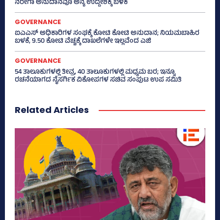
ನರೇಗಾ ಅನುದಾನವೂ ಅನ್ಯ ಉದ್ದೇಶಕ್ಕೆ ಬಳಕೆ
GOVERNANCE
ಐಎಎಸ್‌ ಅಧಿಕಾರಿಗಳ ಸಂಘಕ್ಕೆ ಕೋಟಿ ಕೋಟಿ ಅನುದಾನ; ನಿಯಮಬಾಹಿರ
ಬಳಕೆ, 9.50 ಕೋಟಿ ವೆಚ್ಚಕ್ಕೆ ದಾಖಲೆಗಳೇ ಇಲ್ಲವೆಂದ ಎಜಿ
GOVERNANCE
54 ತಾಲೂಕುಗಳಲ್ಲಿ ತೀವ್ರ, 40 ತಾಲೂಕುಗಳಲ್ಲಿ ಮಧ್ಯಮ ಬರ; ಇನ್ನೂ
ರಚನೆಯಾಗದ ನೈಸರ್ಗಿಕ ವಿಕೋಪಗಳ ಸಚಿವ ಸಂಪುಟ ಉಪ ಸಮಿತಿ
Related Articles