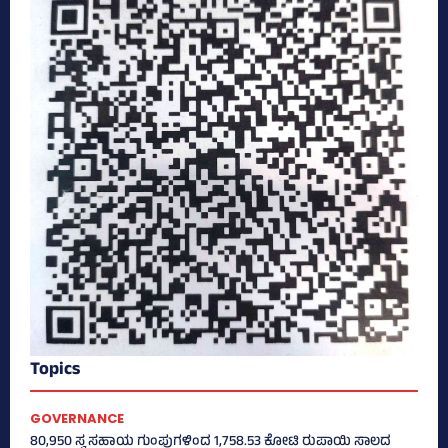
Topics
GOVERNANCE
80,950 ಸ್ವ ಸಹಾಯ ಗುಂಪುಗಳಿಂದ 1,758.53 ಕೋಟಿ ರುಪಾಯಿ ಸಾಲದ