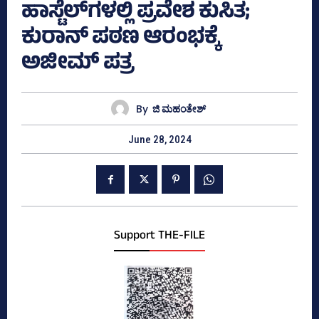
ಹಾಸ್ಟೆಲ್‌ಗಳಲ್ಲಿ ಪ್ರವೇಶ ಕುಸಿತ;
ಕುರಾನ್‌ ಪಠಣ ಆರಂಭಕ್ಕೆ
ಅಜೀಮ್‌ ಪತ್ರ
By
ಜಿ ಮಹಂತೇಶ್
June 28, 2024
Support THE-FILE