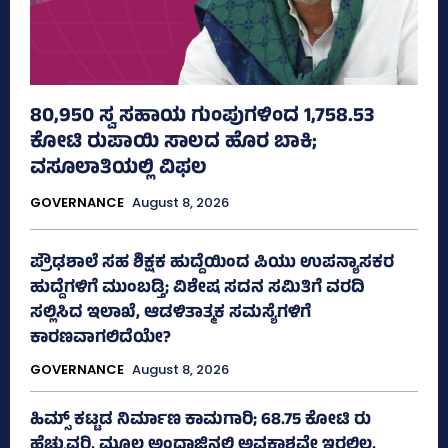
80,950 ಸ್ವ ಸಹಾಯ ಗುಂಪುಗಳಿಂದ 1,758.53
ಕೋಟಿ ರುಪಾಯಿ ಸಾಲದ ಹೊರ ಬಾಕಿ;
ವಸೂಲಾತಿಯಲ್ಲಿ ವಿಫಲ
GOVERNANCE
August 8, 2026
ಪ್ರೌಢಶಾಲೆ ಸಹ ಶಿಕ್ಷಕ ಹುದ್ದೆಯಿಂದ ಪಿಯು ಉಪನ್ಯಾಸಕರ
ಹುದ್ದೆಗಳಿಗೆ ಮುಂಬಡ್ತಿ; ವಿಶೇಷ ಸದನ ಸಮಿತಿಗೆ ವರದಿ
ಸಲ್ಲಿಸಿದ ಇಲಾಖೆ, ಆಡಳಿತಾತ್ಮಕ ಸಮಸ್ಯೆಗಳಿಗೆ
ಕಾರಣವಾಗಲಿದೆಯೇ?
GOVERNANCE
August 8, 2026
ಹಿಮ್ಸ್‌ ಕಟ್ಟಡ ನಿರ್ಮಾಣ ಕಾಮಗಾರಿ; 68.75 ಕೋಟಿ ರು
ಹೆಚ್ಚುವರಿ, ಮೂಲ ಅಂದಾಜಿನಲ್ಲಿ ಅವಕಾಶವೇ ಇರಲಿಲ್ಲ,