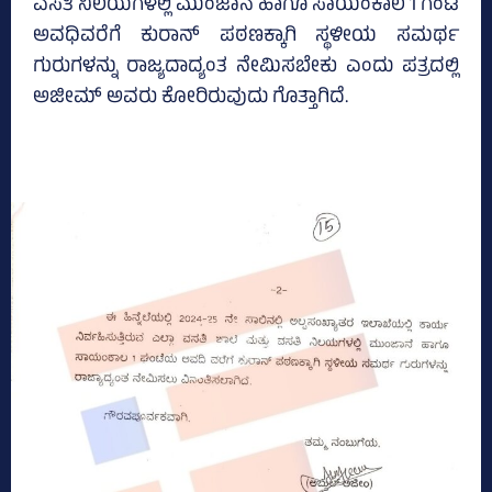
ವಸತಿ ನಿಲಯಗಳಲ್ಲಿ ಮುಂಜಾನೆ ಹಾಗೂ ಸಾಯಂಕಾಲ 1 ಗಂಟೆ
ಅವಧಿವರೆಗೆ ಕುರಾನ್‌ ಪಠಣಕ್ಕಾಗಿ ಸ್ಥಳೀಯ ಸಮರ್ಥ
ಗುರುಗಳನ್ನು ರಾಜ್ಯದಾದ್ಯಂತ ನೇಮಿಸಬೇಕು ಎಂದು ಪತ್ರದಲ್ಲಿ
ಅಜೀಮ್‌ ಅವರು ಕೋರಿರುವುದು ಗೊತ್ತಾಗಿದೆ.