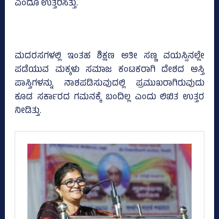
ಎಂದೂ ಉತ್ತರಿಸಿತ್ತು.
ಮದರಸಗಳಲ್ಲಿ ಇಂತಹ ಶಿಕ್ಷಣ ಅತೀ ಸಣ್ಣ ವಯಸ್ಸಿನಲ್ಲೇ
ಪಡೆಯುವ ಮಕ್ಕಳು ಸಮಾಜ ಕಂಟಕರಾಗಿ ದೇಶದ ಆಸ್ತಿ
ಪಾಸ್ತಿಗಳನ್ನು ನಾಶಪಡಿಸುವುದಲ್ಲಿ ಪ್ರಮುಖರಾಗಿರುವುದು
ಕೂಡ ಸರ್ಕಾರದ ಗಮನಕ್ಕೆ ಬಂದಿಲ್ಲ ಎಂದು ಲಿಖಿತ ಉತ್ತರ
ನೀಡಿತ್ತು.