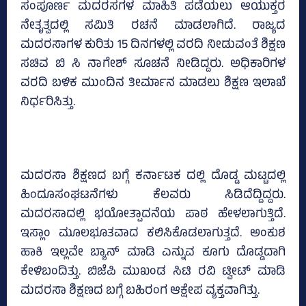
ಸಂಪೂರ್ಣ ಮದರಸಗಳ ಮಾಹಿತಿ ಪಡೆಯಲು ಆಯುಕ್ತರ
ನೇತೃತ್ವದಲ್ಲಿ ಸಮಿತಿ ರಚನೆ ಮಾಡಲಾಗಿದೆ. ರಾಜ್ಯದ
ಮದರಸಾಗಳ ಕುರಿತು 15 ದಿನಗಳಲ್ಲಿ ವರದಿ ನೀಡುವಂತೆ ಶಿಕ್ಷಣ
ಸಚಿವ ಬಿ ಸಿ ನಾಗೇಶ್‌ ಸೂಚನೆ ನೀಡಿದ್ದರು. ಅಧಿಕಾರಿಗಳ
ವರದಿ ಬಳಿಕ ಮುಂದಿನ ತೀರ್ಮಾನ ಮಾಡಲು ಶಿಕ್ಷಣ ಇಲಾಖೆ
ನಿರ್ಧರಿಸಿತ್ತು.
ಮದರಸಾ ಶಿಕ್ಷಣದ ಬಗ್ಗೆ ಕರ್ನಾಟಕ ದಲ್ಲಿ ದೊಡ್ಡ ಮಟ್ಟದಲ್ಲಿ
ಹಿಂದೂಸಂಘಟನೆಗಳು ಕೆಲವರು ಸಿಡಿದೆದ್ದಿದ್ದರು.
ಮದರಸಾದಲ್ಲಿ ಭಯೋತ್ಪಾದನೆಯ ಪಾಠ ಹೇಳಲಾಗುತ್ತಿದೆ.
ಇಸ್ಲಾಂ ಮೂಲಭೂತವಾದ ಕಲಿಸಿಕೊಡಲಾಗುತ್ತದೆ. ಅಂಕುಶ
ಹಾಕಿ ಇಲ್ಲವೇ ಬ್ಯಾನ್ ಮಾಡಿ ಎನ್ನುವ ಕೂಗು ದೊಡ್ಡದಾಗಿ
ಕೇಳಿಬಂದಿತ್ತು. ಬಿಜೆಪಿ ಮುಖಂಡ ಸಿಟಿ ರವಿ ಟ್ವೀಟ್ ಮಾಡಿ
ಮದರಸಾ ಶಿಕ್ಷಣದ ಬಗ್ಗೆ ಬಹಿರಂಗ ಆಕ್ಷೇಪ ವ್ಯಕ್ತವಾಗಿತ್ತು.