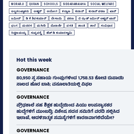
MORARJI
QURAN
SCHOOLS
SIDDARAMAIAHA
SOCIAL WELFARE
ಅಲ್ಪಸಂಖ್ಯಾತರು
ಅಹ್ಮದ್‌
ಆಯೋಗ
ಕಲ್ಯಾಣ
ಕುರಾನ್‌
ಕುರಾನ್‌ ಪಠಣ
ಖಾನ್‌
ಜಮೀರ್‌
ಡಿ ಕೆ ಶಿವಕುಮಾರ್
ದೇಸಾಯಿ
ಪಠಣ
ಬಿ ಝಡ್‌ ಜಮೀರ್‌ ಅಹ್ಮದ್‌ ಖಾನ್‌
ಭಂಗ
ಮದರಸ
ಮಸೀದಿ
ಮೊರಾರ್ಜಿ
ವಸತಿ
ಶಾಂತಿ
ಶಾಲೆ
ಸಂವಿಧಾನ
ಸಿದ್ದರಾಮಯ್ಯ
ಸುವ್ಯವಸ್ಥೆ
ಹೆಚ್‌ ಡಿ ಕುಮಾರಸ್ವಾಮಿ
Hot this week
GOVERNANCE
80,950 ಸ್ವ ಸಹಾಯ ಗುಂಪುಗಳಿಂದ 1,758.53 ಕೋಟಿ ರುಪಾಯಿ
ಸಾಲದ ಹೊರ ಬಾಕಿ; ವಸೂಲಾತಿಯಲ್ಲಿ ವಿಫಲ
GOVERNANCE
ಪ್ರೌಢಶಾಲೆ ಸಹ ಶಿಕ್ಷಕ ಹುದ್ದೆಯಿಂದ ಪಿಯು ಉಪನ್ಯಾಸಕರ
ಹುದ್ದೆಗಳಿಗೆ ಮುಂಬಡ್ತಿ; ವಿಶೇಷ ಸದನ ಸಮಿತಿಗೆ ವರದಿ ಸಲ್ಲಿಸಿದ
ಇಲಾಖೆ, ಆಡಳಿತಾತ್ಮಕ ಸಮಸ್ಯೆಗಳಿಗೆ ಕಾರಣವಾಗಲಿದೆಯೇ?
GOVERNANCE