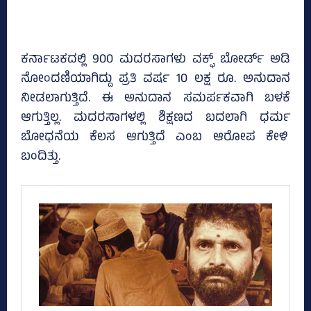
ಕರ್ನಾಟಕದಲ್ಲಿ 900 ಮದರಸಾಗಳು ವಕ್ಫ್‌ ಬೋರ್ಡ್‌ ಅಡಿ
ನೋಂದಣಿಯಾಗಿದ್ದು ಪ್ರತಿ ವರ್ಷ 10 ಲಕ್ಷ ರೂ. ಅನುದಾನ
ನೀಡಲಾಗುತ್ತಿದೆ. ಈ ಅನುದಾನ ಸಮರ್ಪಕವಾಗಿ ಬಳಕೆ
ಆಗುತ್ತಿಲ್ಲ. ಮದರಸಾಗಳಲ್ಲಿ ಶಿಕ್ಷಣದ ಬದಲಾಗಿ ಧರ್ಮ
ಬೋಧನೆಯ ಕೆಲಸ ಆಗುತ್ತಿದೆ ಎಂಬ ಆರೋಪ ಕೇಳಿ
ಬಂದಿತ್ತು.