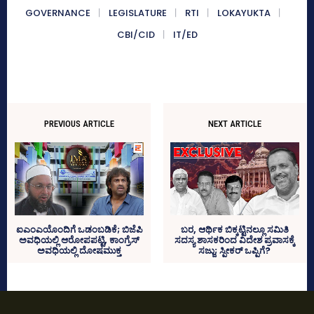
GOVERNANCE
LEGISLATURE
RTI
LOKAYUKTA
CBI/CID
IT/ED
PREVIOUS ARTICLE
NEXT ARTICLE
ಬರ, ಆರ್ಥಿಕ ಬಿಕ್ಕಟ್ಟಿನಲ್ಲೂ ಸಮಿತಿ
ಐಎಂಎಯೊಂದಿಗೆ ಒಡಂಬಡಿಕೆ; ಬಿಜೆಪಿ
ಸದಸ್ಯ ಶಾಸಕರಿಂದ ವಿದೇಶ ಪ್ರವಾಸಕ್ಕೆ
ಅವಧಿಯಲ್ಲಿ ಆರೋಪಪಟ್ಟಿ, ಕಾಂಗ್ರೆಸ್‌
ಸಜ್ಜು; ಸ್ಪೀಕರ್ ಒಪ್ಪಿಗೆ?
ಅವಧಿಯಲ್ಲಿ ದೋಷಮುಕ್ತ