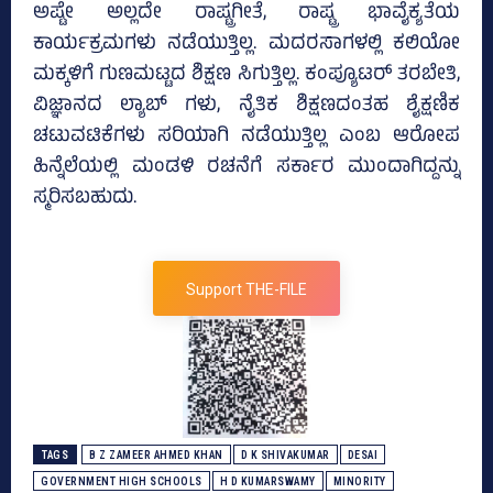
ಅಷ್ಟೇ ಅಲ್ಲದೇ ರಾಷ್ಟ್ರಗೀತೆ, ರಾಷ್ಟ್ರ ಭಾವೈಕ್ಯತೆಯ
ಕಾರ್ಯಕ್ರಮಗಳು‌ ನಡೆಯುತ್ತಿಲ್ಲ. ಮದರಸಾಗಳಲ್ಲಿ ಕಲಿಯೋ
ಮಕ್ಕಳಿಗೆ ಗುಣಮಟ್ಟದ ಶಿಕ್ಷಣ ಸಿಗುತ್ತಿಲ್ಲ. ಕಂಪ್ಯೂಟರ್ ತರಬೇತಿ,
ವಿಜ್ಞಾನದ ಲ್ಯಾಬ್ ಗಳು, ನೈತಿಕ ಶಿಕ್ಷಣದಂತಹ ಶೈಕ್ಷಣಿಕ
ಚಟುವಟಿಕೆಗಳು ಸರಿಯಾಗಿ ನಡೆಯುತ್ತಿಲ್ಲ ಎಂಬ ಆರೋಪ
ಹಿನ್ನೆಲೆಯಲ್ಲಿ ಮಂಡಳಿ ರಚನೆಗೆ ಸರ್ಕಾರ ಮುಂದಾಗಿದ್ದನ್ನು
ಸ್ಮರಿಸಬಹುದು.
Support THE-FILE
TAGS
B Z ZAMEER AHMED KHAN
D K SHIVAKUMAR
DESAI
GOVERNMENT HIGH SCHOOLS
H D KUMARSWAMY
MINORITY