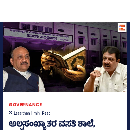
GOVERNANCE
Less than 1
min.
Read
ಅಲ್ಪಸಂಖ್ಯಾತರ ವಸತಿ ಶಾಲೆ,