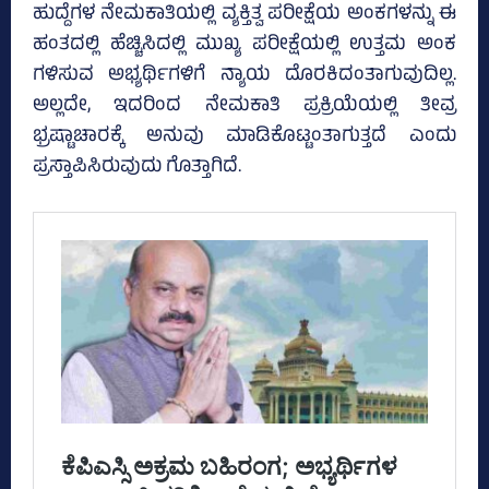
ಹುದ್ದೆಗಳ ನೇಮಕಾತಿಯಲ್ಲಿ ವ್ಯಕ್ತಿತ್ವ ಪರೀಕ್ಷೆಯ ಅಂಕಗಳನ್ನು ಈ
ಹಂತದಲ್ಲಿ ಹೆಚ್ಚಿಸಿದಲ್ಲಿ ಮುಖ್ಯ ಪರೀಕ್ಷೆಯಲ್ಲಿ ಉತ್ತಮ ಅಂಕ
ಗಳಿಸುವ ಅಭ್ಯರ್ಥಿಗಳಿಗೆ ನ್ಯಾಯ ದೊರಕಿದಂತಾಗುವುದಿಲ್ಲ.
ಅಲ್ಲದೇ, ಇದರಿಂದ ನೇಮಕಾತಿ ಪ್ರಕ್ರಿಯೆಯಲ್ಲಿ ತೀವ್ರ
ಭ್ರಷ್ಟಾಚಾರಕ್ಕೆ ಅನುವು ಮಾಡಿಕೊಟ್ಟಂತಾಗುತ್ತದೆ ಎಂದು
ಪ್ರಸ್ತಾಪಿಸಿರುವುದು ಗೊತ್ತಾಗಿದೆ.