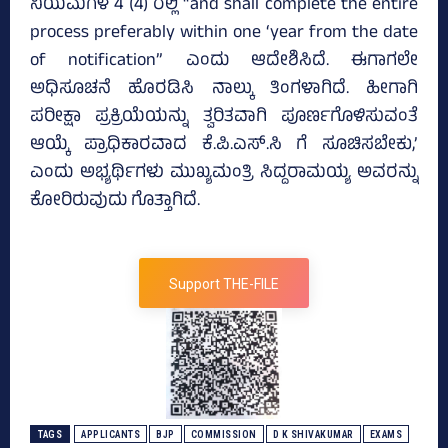
ನಿಯಮಗಳ 4 (4) ರಲ್ಲಿ “and shall complete the entire
process preferably within one ‘year from the date
of notification” ಎಂದು ಆದೇಶಿಸಿದೆ. ಈಗಾಗಲೇ
ಅಧಿಸೂಚನೆ ಹೊರಡಿಸಿ ನಾಲ್ಕು ತಿಂಗಳಾಗಿದೆ. ಹೀಗಾಗಿ
ಪರೀಕ್ಷಾ ಪ್ರಕ್ರಿಯೆಯನ್ನು ತ್ವರಿತವಾಗಿ ಪೂರ್ಣಗೊಳಿಸುವಂತೆ
ಆಯ್ಕೆ ಪ್ರಾಧಿಕಾರವಾದ ಕೆ.ಪಿ.ಎಸ್‌.ಸಿ ಗೆ ಸೂಚಿಸಬೇಕು,’
ಎಂದು ಅಭ್ಯರ್ಥಿಗಳು ಮುಖ್ಯಮಂತ್ರಿ ಸಿದ್ದರಾಮಯ್ಯ ಅವರನ್ನು
ಕೋರಿರುವುದು ಗೊತ್ತಾಗಿದೆ.
Support THE-FILE
TAGS
APPLICANTS
BJP
COMMISSION
D K SHIVAKUMAR
EXAMS