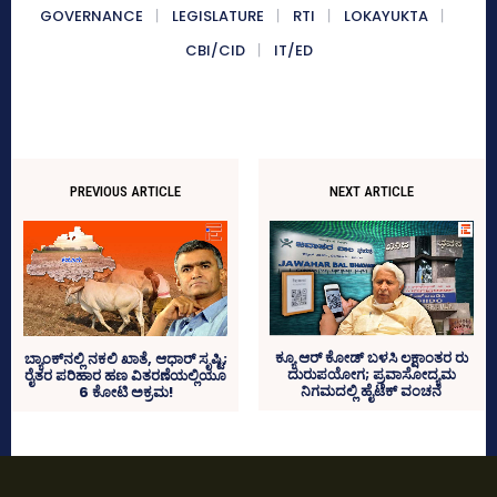
GOVERNANCE
LEGISLATURE
RTI
LOKAYUKTA
CBI/CID
IT/ED
PREVIOUS ARTICLE
NEXT ARTICLE
ಕ್ಯೂ ಆರ್‍‌ ಕೋಡ್‌ ಬಳಸಿ ಲಕ್ಷಾಂತರ ರು
ಬ್ಯಾಂಕ್‌ನಲ್ಲಿ ನಕಲಿ ಖಾತೆ, ಆಧಾರ್‍‌ ಸೃಷ್ಟಿ;
ದುರುಪಯೋಗ; ಪ್ರವಾಸೋದ್ಯಮ
ರೈತರ ಪರಿಹಾರ ಹಣ ವಿತರಣೆಯಲ್ಲಿಯೂ
ನಿಗಮದಲ್ಲಿ ಹೈಟೆಕ್‌ ವಂಚನೆ
6 ಕೋಟಿ ಅಕ್ರಮ!