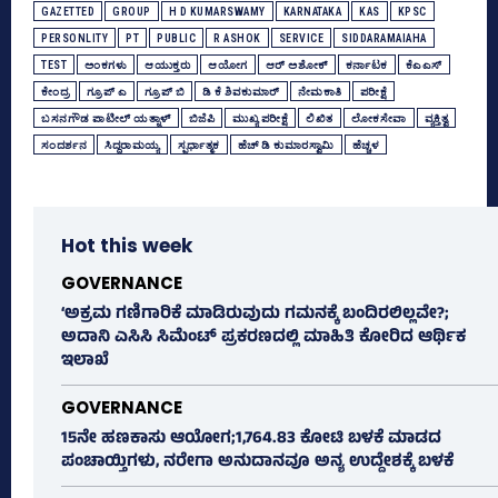
GAZETTED
GROUP
H D KUMARSWAMY
KARNATAKA
KAS
KPSC
PERSONLITY
PT
PUBLIC
R ASHOK
SERVICE
SIDDARAMAIAHA
TEST
ಅಂಕಗಳು
ಆಯುಕ್ತರು
ಆಯೋಗ
ಆರ್‌ ಅಶೋಕ್‌
ಕರ್ನಾಟಕ
ಕೆಎಎಸ್
ಕೇಂದ್ರ
ಗ್ರೂಪ್‌ ಎ
ಗ್ರೂಪ್‌ ಬಿ
ಡಿ ಕೆ ಶಿವಕುಮಾರ್
ನೇಮಕಾತಿ
ಪರೀಕ್ಷೆ
ಬಸನಗೌಡ ಪಾಟೀಲ್‌ ಯತ್ನಾಳ್‌
ಬಿಜೆಪಿ
ಮುಖ್ಯ ಪರೀಕ್ಷೆ
ಲಿಖಿತ
ಲೋಕಸೇವಾ
ವ್ಯಕ್ತಿತ್ವ
ಸಂದರ್ಶನ
ಸಿದ್ದರಾಮಯ್ಯ
ಸ್ಪರ್ಧಾತ್ಮಕ
ಹೆಚ್‌ ಡಿ ಕುಮಾರಸ್ವಾಮಿ
ಹೆಚ್ಚಳ
Hot this week
GOVERNANCE
‘ಅಕ್ರಮ ಗಣಿಗಾರಿಕೆ ಮಾಡಿರುವುದು ಗಮನಕ್ಕೆ ಬಂದಿರಲಿಲ್ಲವೇ?;
ಅದಾನಿ ಎಸಿಸಿ ಸಿಮೆಂಟ್ ಪ್ರಕರಣದಲ್ಲಿ ಮಾಹಿತಿ ಕೋರಿದ ಆರ್ಥಿಕ
ಇಲಾಖೆ
GOVERNANCE
15ನೇ ಹಣಕಾಸು ಆಯೋಗ;1,764.83 ಕೋಟಿ ಬಳಕೆ ಮಾಡದ
ಪಂಚಾಯ್ತಿಗಳು, ನರೇಗಾ ಅನುದಾನವೂ ಅನ್ಯ ಉದ್ದೇಶಕ್ಕೆ ಬಳಕೆ