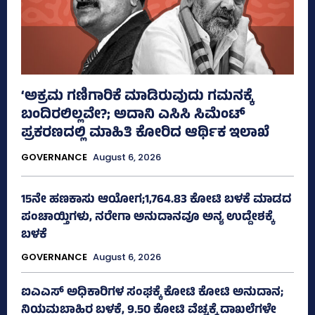
‘ಅಕ್ರಮ ಗಣಿಗಾರಿಕೆ ಮಾಡಿರುವುದು ಗಮನಕ್ಕೆ
ಬಂದಿರಲಿಲ್ಲವೇ?; ಅದಾನಿ ಎಸಿಸಿ ಸಿಮೆಂಟ್
ಪ್ರಕರಣದಲ್ಲಿ ಮಾಹಿತಿ ಕೋರಿದ ಆರ್ಥಿಕ ಇಲಾಖೆ
GOVERNANCE
August 6, 2026
15ನೇ ಹಣಕಾಸು ಆಯೋಗ;1,764.83 ಕೋಟಿ ಬಳಕೆ ಮಾಡದ
ಪಂಚಾಯ್ತಿಗಳು, ನರೇಗಾ ಅನುದಾನವೂ ಅನ್ಯ ಉದ್ದೇಶಕ್ಕೆ
ಬಳಕೆ
GOVERNANCE
August 6, 2026
ಐಎಎಸ್‌ ಅಧಿಕಾರಿಗಳ ಸಂಘಕ್ಕೆ ಕೋಟಿ ಕೋಟಿ ಅನುದಾನ;
ನಿಯಮಬಾಹಿರ ಬಳಕೆ, 9.50 ಕೋಟಿ ವೆಚ್ಚಕ್ಕೆ ದಾಖಲೆಗಳೇ