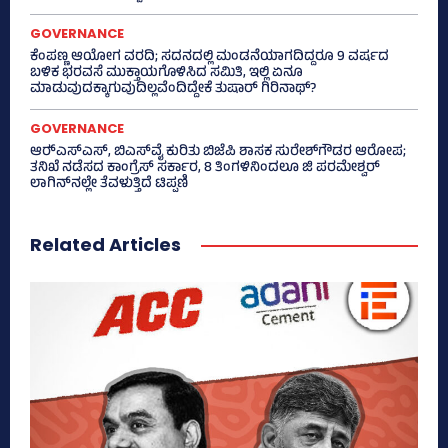
GOVERNANCE
ಕೆಂಪಣ್ಣ ಆಯೋಗ ವರದಿ; ಸದನದಲ್ಲಿ ಮಂಡನೆಯಾಗದಿದ್ದರೂ 9 ವರ್ಷದ
ಬಳಿಕ ಭರವಸೆ ಮುಕ್ತಾಯಗೊಳಿಸಿದ ಸಮಿತಿ, ಇಲ್ಲಿ ಏನೂ
ಮಾಡುವುದಕ್ಕಾಗುವುದಿಲ್ಲವೆಂದಿದ್ದೇಕೆ ತುಷಾರ್ ಗಿರಿನಾಥ್?
GOVERNANCE
ಆರ್‍‌ಎಸ್‌ಎಸ್‌, ಬಿಎಸ್‌ವೈ ಕುರಿತು ಬಿಜೆಪಿ ಶಾಸಕ ಸುರೇಶ್‌ಗೌಡರ ಆರೋಪ;
ತನಿಖೆ ನಡೆಸದ ಕಾಂಗ್ರೆಸ್‌ ಸರ್ಕಾರ, 8 ತಿಂಗಳಿನಿಂದಲೂ ಜಿ ಪರಮೇಶ್ವರ್
ಲಾಗಿನ್‌ನಲ್ಲೇ ತೆವಳುತ್ತಿದೆ ಟಿಪ್ಪಣಿ
Related Articles