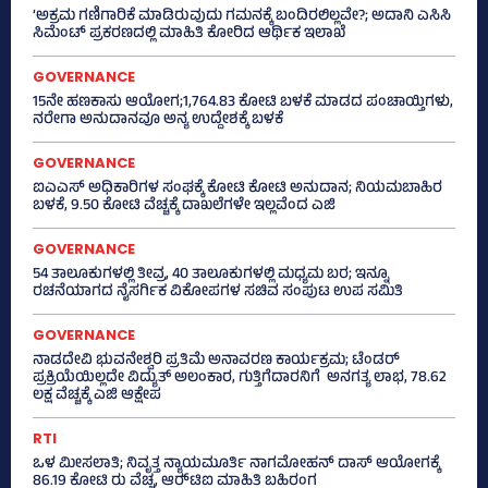
‘ಅಕ್ರಮ ಗಣಿಗಾರಿಕೆ ಮಾಡಿರುವುದು ಗಮನಕ್ಕೆ ಬಂದಿರಲಿಲ್ಲವೇ?; ಅದಾನಿ ಎಸಿಸಿ
ಸಿಮೆಂಟ್ ಪ್ರಕರಣದಲ್ಲಿ ಮಾಹಿತಿ ಕೋರಿದ ಆರ್ಥಿಕ ಇಲಾಖೆ
GOVERNANCE
15ನೇ ಹಣಕಾಸು ಆಯೋಗ;1,764.83 ಕೋಟಿ ಬಳಕೆ ಮಾಡದ ಪಂಚಾಯ್ತಿಗಳು,
ನರೇಗಾ ಅನುದಾನವೂ ಅನ್ಯ ಉದ್ದೇಶಕ್ಕೆ ಬಳಕೆ
GOVERNANCE
ಐಎಎಸ್‌ ಅಧಿಕಾರಿಗಳ ಸಂಘಕ್ಕೆ ಕೋಟಿ ಕೋಟಿ ಅನುದಾನ; ನಿಯಮಬಾಹಿರ
ಬಳಕೆ, 9.50 ಕೋಟಿ ವೆಚ್ಚಕ್ಕೆ ದಾಖಲೆಗಳೇ ಇಲ್ಲವೆಂದ ಎಜಿ
GOVERNANCE
54 ತಾಲೂಕುಗಳಲ್ಲಿ ತೀವ್ರ, 40 ತಾಲೂಕುಗಳಲ್ಲಿ ಮಧ್ಯಮ ಬರ; ಇನ್ನೂ
ರಚನೆಯಾಗದ ನೈಸರ್ಗಿಕ ವಿಕೋಪಗಳ ಸಚಿವ ಸಂಪುಟ ಉಪ ಸಮಿತಿ
GOVERNANCE
ನಾಡದೇವಿ ಭುವನೇಶ್ವರಿ ಪ್ರತಿಮೆ ಅನಾವರಣ ಕಾರ್ಯಕ್ರಮ; ಟೆಂಡರ್
ಪ್ರಕ್ರಿಯೆಯಿಲ್ಲದೇ ವಿದ್ಯುತ್‌ ಅಲಂಕಾರ, ಗುತ್ತಿಗೆದಾರನಿಗೆ ಅನಗತ್ಯ ಲಾಭ, 78.62
ಲಕ್ಷ ವೆಚ್ಚಕ್ಕೆ ಎಜಿ ಆಕ್ಷೇಪ
RTI
ಒಳ ಮೀಸಲಾತಿ; ನಿವೃತ್ತ ನ್ಯಾಯಮೂರ್ತಿ ನಾಗಮೋಹನ್ ದಾಸ್ ಆಯೋಗಕ್ಕೆ
86.19 ಕೋಟಿ ರು ವೆಚ್ಚ, ಆರ್‍‌ಟಿಐ ಮಾಹಿತಿ ಬಹಿರಂಗ