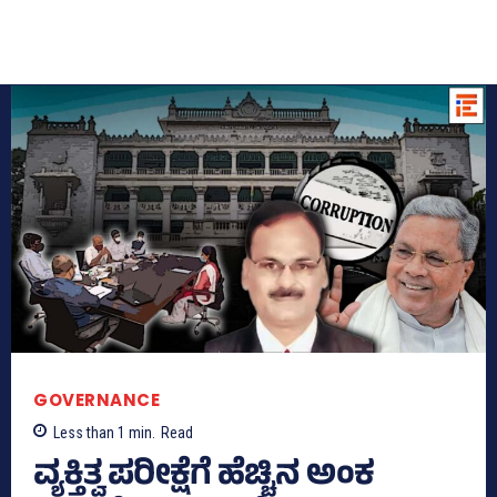
GOVERNANCE
Less than 1
min.
Read
ವ್ಯಕ್ತಿತ್ವ ಪರೀಕ್ಷೆಗೆ ಹೆಚ್ಚಿನ ಅಂಕ