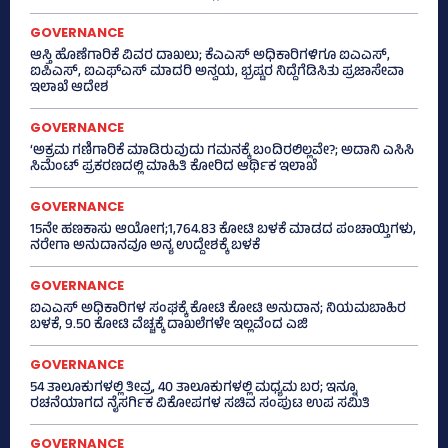
GOVERNANCE
ಆಸ್ತಿ ಹೊಣೆಗಾರಿಕೆ ವಿವರ ದಾಖಲು; ಕೆಎಎಸ್ ಅಧಿಕಾರಿಗಳಿಗೂ ಐಎಎಸ್‌,
ಐಪಿಎಸ್‌, ಐಎಫ್‌ಎಸ್‌ ಮಾದರಿ ಅನ್ವಯ, ಭ್ರಷ್ಟರ ನಿದ್ದೆಗೆಡಿಸಿತು ಪ್ರಜಾಸೇವಾ
ಇಲಾಖೆ ಆದೇಶ
GOVERNANCE
‘ಅಕ್ರಮ ಗಣಿಗಾರಿಕೆ ಮಾಡಿರುವುದು ಗಮನಕ್ಕೆ ಬಂದಿರಲಿಲ್ಲವೇ?; ಅದಾನಿ ಎಸಿಸಿ
ಸಿಮೆಂಟ್ ಪ್ರಕರಣದಲ್ಲಿ ಮಾಹಿತಿ ಕೋರಿದ ಆರ್ಥಿಕ ಇಲಾಖೆ
GOVERNANCE
15ನೇ ಹಣಕಾಸು ಆಯೋಗ;1,764.83 ಕೋಟಿ ಬಳಕೆ ಮಾಡದ ಪಂಚಾಯ್ತಿಗಳು,
ನರೇಗಾ ಅನುದಾನವೂ ಅನ್ಯ ಉದ್ದೇಶಕ್ಕೆ ಬಳಕೆ
GOVERNANCE
ಐಎಎಸ್‌ ಅಧಿಕಾರಿಗಳ ಸಂಘಕ್ಕೆ ಕೋಟಿ ಕೋಟಿ ಅನುದಾನ; ನಿಯಮಬಾಹಿರ
ಬಳಕೆ, 9.50 ಕೋಟಿ ವೆಚ್ಚಕ್ಕೆ ದಾಖಲೆಗಳೇ ಇಲ್ಲವೆಂದ ಎಜಿ
GOVERNANCE
54 ತಾಲೂಕುಗಳಲ್ಲಿ ತೀವ್ರ, 40 ತಾಲೂಕುಗಳಲ್ಲಿ ಮಧ್ಯಮ ಬರ; ಇನ್ನೂ
ರಚನೆಯಾಗದ ನೈಸರ್ಗಿಕ ವಿಕೋಪಗಳ ಸಚಿವ ಸಂಪುಟ ಉಪ ಸಮಿತಿ
GOVERNANCE