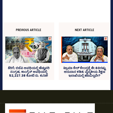
PREVIOUS ARTICLE
NEXT ARTICLE
ಟ್ರಾಮಾ ಕೇರ್ ಕೇಂದ್ರಕ್ಕೆ ಶೇ.60ರಷ್ಟು
ತೆರಿಗೆ; ಬಿಜೆಪಿ ಅವಧಿಯಲ್ಲಿ ಹೆಚ್ಚುವರಿ
ಅನುದಾನ ಕಡಿತ; ವೈದ್ಯಕೀಯ ಶಿಕ್ಷಣ
ಸಂಗ್ರಹ, ಕಾಂಗ್ರೆಸ್‌ ಅವಧಿಯಲ್ಲಿ
ಇಲಾಖೆಯಲ್ಲಿ ಹಣವಿಲ್ಲವೇ?
52,227.38 ಕೋಟಿ ರು. ಕುಸಿತ!