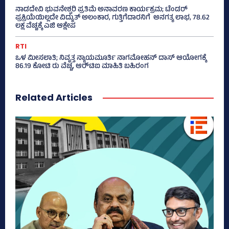
ನಾಡದೇವಿ ಭುವನೇಶ್ವರಿ ಪ್ರತಿಮೆ ಅನಾವರಣ ಕಾರ್ಯಕ್ರಮ; ಟೆಂಡರ್
ಪ್ರಕ್ರಿಯೆಯಿಲ್ಲದೇ ವಿದ್ಯುತ್‌ ಅಲಂಕಾರ, ಗುತ್ತಿಗೆದಾರನಿಗೆ ಅನಗತ್ಯ ಲಾಭ, 78.62
ಲಕ್ಷ ವೆಚ್ಚಕ್ಕೆ ಎಜಿ ಆಕ್ಷೇಪ
RTI
ಒಳ ಮೀಸಲಾತಿ; ನಿವೃತ್ತ ನ್ಯಾಯಮೂರ್ತಿ ನಾಗಮೋಹನ್ ದಾಸ್ ಆಯೋಗಕ್ಕೆ
86.19 ಕೋಟಿ ರು ವೆಚ್ಚ, ಆರ್‍‌ಟಿಐ ಮಾಹಿತಿ ಬಹಿರಂಗ
Related Articles