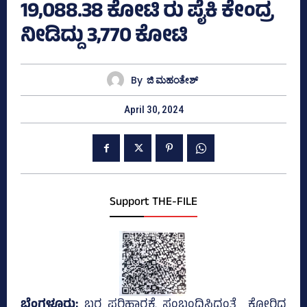
19,088.38 ಕೋಟಿ ರು ಪೈಕಿ ಕೇಂದ್ರ
ನೀಡಿದ್ದು 3,770 ಕೋಟಿ
By
ಜಿ ಮಹಂತೇಶ್
April 30, 2024
Support THE-FILE
ಬೆಂಗಳೂರು;
ಬರ ಪರಿಹಾರಕ್ಕೆ ಸಂಬಂಧಿಸಿದಂತೆ ಕೋರಿದ್ದ