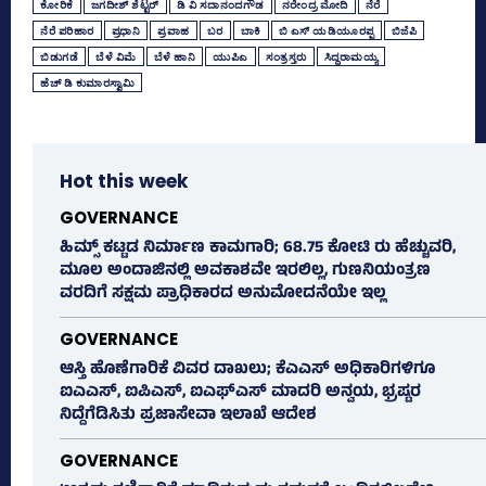
ಕೋರಿಕೆ
ಜಗದೀಶ್‌ ಶೆಟ್ಟರ್‌
ಡಿ ವಿ ಸದಾನಂದಗೌಡ
ನರೇಂದ್ರ ಮೋದಿ
ನೆರೆ
ನೆರೆ ಪರಿಹಾರ
ಪ್ರಧಾನಿ
ಪ್ರವಾಹ
ಬರ
ಬಾಕಿ
ಬಿ ಎಸ್‌ ಯಡಿಯೂರಪ್ಪ
ಬಿಜೆಪಿ
ಬಿಡುಗಡೆ
ಬೆಳೆ ವಿಮೆ
ಬೆಳೆ ಹಾನಿ
ಯುಪಿಎ
ಸಂತ್ರಸ್ತರು
ಸಿದ್ದರಾಮಯ್ಯ
ಹೆಚ್‌ ಡಿ ಕುಮಾರಸ್ವಾಮಿ
Hot this week
GOVERNANCE
ಹಿಮ್ಸ್‌ ಕಟ್ಟಡ ನಿರ್ಮಾಣ ಕಾಮಗಾರಿ; 68.75 ಕೋಟಿ ರು ಹೆಚ್ಚುವರಿ,
ಮೂಲ ಅಂದಾಜಿನಲ್ಲಿ ಅವಕಾಶವೇ ಇರಲಿಲ್ಲ, ಗುಣನಿಯಂತ್ರಣ
ವರದಿಗೆ ಸಕ್ಷಮ ಪ್ರಾಧಿಕಾರದ ಅನುಮೋದನೆಯೇ ಇಲ್ಲ
GOVERNANCE
ಆಸ್ತಿ ಹೊಣೆಗಾರಿಕೆ ವಿವರ ದಾಖಲು; ಕೆಎಎಸ್ ಅಧಿಕಾರಿಗಳಿಗೂ
ಐಎಎಸ್‌, ಐಪಿಎಸ್‌, ಐಎಫ್‌ಎಸ್‌ ಮಾದರಿ ಅನ್ವಯ, ಭ್ರಷ್ಟರ
ನಿದ್ದೆಗೆಡಿಸಿತು ಪ್ರಜಾಸೇವಾ ಇಲಾಖೆ ಆದೇಶ
GOVERNANCE