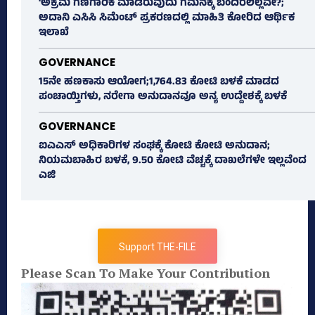
‘ಅಕ್ರಮ ಗಣಿಗಾರಿಕೆ ಮಾಡಿರುವುದು ಗಮನಕ್ಕೆ ಬಂದಿರಲಿಲ್ಲವೇ?;
ಅದಾನಿ ಎಸಿಸಿ ಸಿಮೆಂಟ್ ಪ್ರಕರಣದಲ್ಲಿ ಮಾಹಿತಿ ಕೋರಿದ ಆರ್ಥಿಕ
ಇಲಾಖೆ
GOVERNANCE
15ನೇ ಹಣಕಾಸು ಆಯೋಗ;1,764.83 ಕೋಟಿ ಬಳಕೆ ಮಾಡದ
ಪಂಚಾಯ್ತಿಗಳು, ನರೇಗಾ ಅನುದಾನವೂ ಅನ್ಯ ಉದ್ದೇಶಕ್ಕೆ ಬಳಕೆ
GOVERNANCE
ಐಎಎಸ್‌ ಅಧಿಕಾರಿಗಳ ಸಂಘಕ್ಕೆ ಕೋಟಿ ಕೋಟಿ ಅನುದಾನ;
ನಿಯಮಬಾಹಿರ ಬಳಕೆ, 9.50 ಕೋಟಿ ವೆಚ್ಚಕ್ಕೆ ದಾಖಲೆಗಳೇ ಇಲ್ಲವೆಂದ
ಎಜಿ
Support THE-FILE
Please Scan To Make Your Contribution