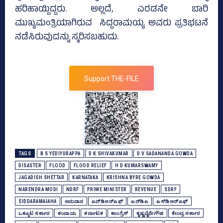
ಹರಿಹಾಯ್ದಿದ್ದರು. ಅಲ್ಲದೆ, ಎರಡನೇ ಬಾರಿ
ಮುಖ್ಯಮಂತ್ರಿಯಾಗಿರುವ ಸಿದ್ದರಾಮಯ್ಯ ಅವರು ಪ್ರತಿಭಟನೆ
ನಡೆಸಿರುವುದನ್ನು ಸ್ಮರಿಸಬಹುದು.
Support THE-FILE
TAGS
B S YEDIYURAPPA
D K SHIVAKUMAR
D V SADANANDA GOWDA
DISASTER
FLOOD
FLOOD RELIEF
H D KUMARSWAMY
JAGADISH SHETTAR
KARNATAKA
KRISHNA BYRE GOWDA
NARENDRA MODI
NDRF
PRIME MINISTER
REVENUE
SDRF
SIDDARAMAIAHA
ಅನುದಾನ
ಎನ್‌ಡಿಆರ್‍ಎಫ್‌
ಎನ್‌ಡಿಎ
ಎಸ್‌ಡಿಆರ್‌ಎಫ್‌
ಒಕ್ಕೂಟ ಸರ್ಕಾರ
ಕಂದಾಯ
ಕರ್ನಾಟಕ
ಕಾಂಗ್ರೆಸ್‌
ಕೃಷ್ಣಬೈರೇಗೌಡ
ಕೇಂದ್ರ ಸರ್ಕಾರ