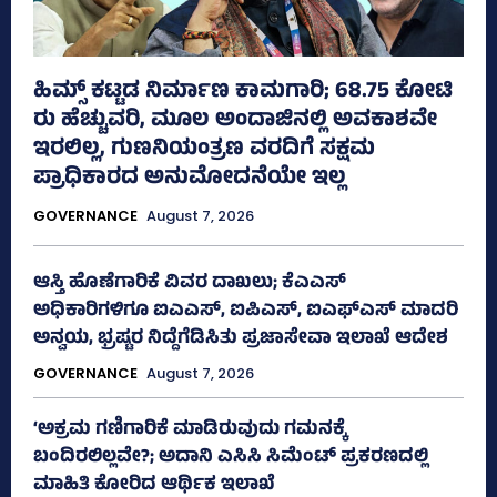
ಹಿಮ್ಸ್‌ ಕಟ್ಟಡ ನಿರ್ಮಾಣ ಕಾಮಗಾರಿ; 68.75 ಕೋಟಿ
ರು ಹೆಚ್ಚುವರಿ, ಮೂಲ ಅಂದಾಜಿನಲ್ಲಿ ಅವಕಾಶವೇ
ಇರಲಿಲ್ಲ, ಗುಣನಿಯಂತ್ರಣ ವರದಿಗೆ ಸಕ್ಷಮ
ಪ್ರಾಧಿಕಾರದ ಅನುಮೋದನೆಯೇ ಇಲ್ಲ
GOVERNANCE
August 7, 2026
ಆಸ್ತಿ ಹೊಣೆಗಾರಿಕೆ ವಿವರ ದಾಖಲು; ಕೆಎಎಸ್
ಅಧಿಕಾರಿಗಳಿಗೂ ಐಎಎಸ್‌, ಐಪಿಎಸ್‌, ಐಎಫ್‌ಎಸ್‌ ಮಾದರಿ
ಅನ್ವಯ, ಭ್ರಷ್ಟರ ನಿದ್ದೆಗೆಡಿಸಿತು ಪ್ರಜಾಸೇವಾ ಇಲಾಖೆ ಆದೇಶ
GOVERNANCE
August 7, 2026
‘ಅಕ್ರಮ ಗಣಿಗಾರಿಕೆ ಮಾಡಿರುವುದು ಗಮನಕ್ಕೆ
ಬಂದಿರಲಿಲ್ಲವೇ?; ಅದಾನಿ ಎಸಿಸಿ ಸಿಮೆಂಟ್ ಪ್ರಕರಣದಲ್ಲಿ
ಮಾಹಿತಿ ಕೋರಿದ ಆರ್ಥಿಕ ಇಲಾಖೆ