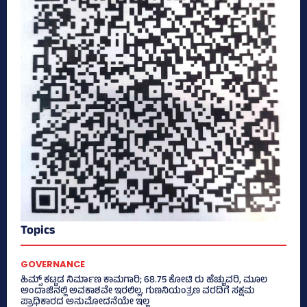
Topics
GOVERNANCE
ಹಿಮ್ಸ್‌ ಕಟ್ಟಡ ನಿರ್ಮಾಣ ಕಾಮಗಾರಿ; 68.75 ಕೋಟಿ ರು ಹೆಚ್ಚುವರಿ, ಮೂಲ
ಅಂದಾಜಿನಲ್ಲಿ ಅವಕಾಶವೇ ಇರಲಿಲ್ಲ, ಗುಣನಿಯಂತ್ರಣ ವರದಿಗೆ ಸಕ್ಷಮ
ಪ್ರಾಧಿಕಾರದ ಅನುಮೋದನೆಯೇ ಇಲ್ಲ