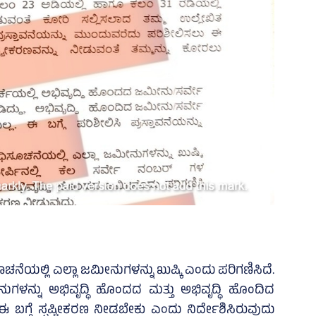
ಯಲ್ಲಿ ಎಲ್ಲಾ ಜಮೀನುಗಳನ್ನು ಖುಷ್ಕಿ ಎಂದು ಪರಿಗಣಿಸಿದೆ.
ುಗಳನ್ನು ಅಭಿವೃದ್ಧಿ ಹೊಂದದ ಮತ್ತು ಅಭಿವೃದ್ಧಿ ಹೊಂದಿದ
 ಬಗ್ಗೆ ಸ್ಪಷ್ಟೀಕರಣ ನೀಡಬೇಕು ಎಂದು ನಿರ್ದೇಶಿಸಿರುವುದು