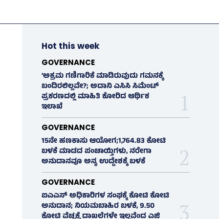
Hot this week
GOVERNANCE
‘ಅಕ್ರಮ ಗಣಿಗಾರಿಕೆ ಮಾಡಿರುವುದು ಗಮನಕ್ಕೆ
ಬಂದಿರಲಿಲ್ಲವೇ?; ಅದಾನಿ ಎಸಿಸಿ ಸಿಮೆಂಟ್
ಪ್ರಕರಣದಲ್ಲಿ ಮಾಹಿತಿ ಕೋರಿದ ಆರ್ಥಿಕ
ಇಲಾಖೆ
GOVERNANCE
15ನೇ ಹಣಕಾಸು ಆಯೋಗ;1,764.83 ಕೋಟಿ
ಬಳಕೆ ಮಾಡದ ಪಂಚಾಯ್ತಿಗಳು, ನರೇಗಾ
ಅನುದಾನವೂ ಅನ್ಯ ಉದ್ದೇಶಕ್ಕೆ ಬಳಕೆ
GOVERNANCE
ಐಎಎಸ್‌ ಅಧಿಕಾರಿಗಳ ಸಂಘಕ್ಕೆ ಕೋಟಿ ಕೋಟಿ
ಅನುದಾನ; ನಿಯಮಬಾಹಿರ ಬಳಕೆ, 9.50
ಕೋಟಿ ವೆಚ್ಚಕ್ಕೆ ದಾಖಲೆಗಳೇ ಇಲ್ಲವೆಂದ ಎಜಿ