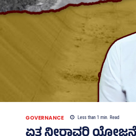
GOVERNANCE
Less than 1
min.
Read
ಏತ ನೀರಾವರಿ ಯೋಜನೆಗೆ 