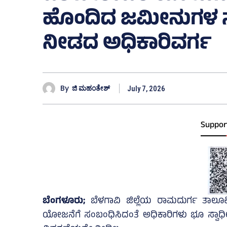
ಹೊಂದಿದ ಜಮೀನುಗಳ ಸರ
ನೀಡದ ಅಧಿಕಾರಿವರ್ಗ
By
ಜಿ ಮಹಂತೇಶ್
July 7, 2026
Suppor
ಬೆಂಗಳೂರು;
ಬೆಳಗಾವಿ ಜಿಲ್ಲೆಯ ರಾಮದುರ್ಗ ತಾಲೂಕಿನ
ಯೋಜನೆಗೆ ಸಂಬಂಧಿಸಿದಂತೆ ಅಧಿಕಾರಿಗಳು ಭೂ ಸ್ವಾಧೀನ