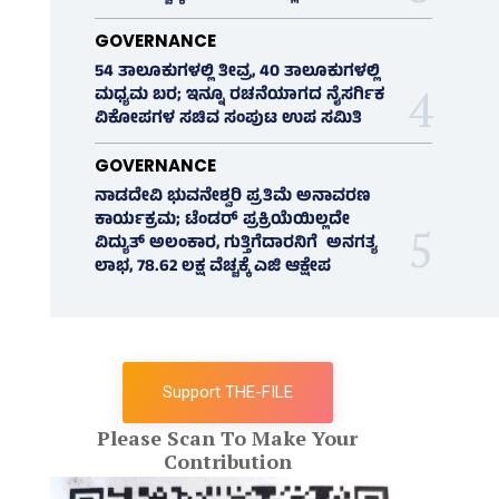
GOVERNANCE
54 ತಾಲೂಕುಗಳಲ್ಲಿ ತೀವ್ರ, 40 ತಾಲೂಕುಗಳಲ್ಲಿ
ಮಧ್ಯಮ ಬರ; ಇನ್ನೂ ರಚನೆಯಾಗದ ನೈಸರ್ಗಿಕ
ವಿಕೋಪಗಳ ಸಚಿವ ಸಂಪುಟ ಉಪ ಸಮಿತಿ
GOVERNANCE
ನಾಡದೇವಿ ಭುವನೇಶ್ವರಿ ಪ್ರತಿಮೆ ಅನಾವರಣ
ಕಾರ್ಯಕ್ರಮ; ಟೆಂಡರ್ ಪ್ರಕ್ರಿಯೆಯಿಲ್ಲದೇ
ವಿದ್ಯುತ್‌ ಅಲಂಕಾರ, ಗುತ್ತಿಗೆದಾರನಿಗೆ ಅನಗತ್ಯ
ಲಾಭ, 78.62 ಲಕ್ಷ ವೆಚ್ಚಕ್ಕೆ ಎಜಿ ಆಕ್ಷೇಪ
Support THE-FILE
Please Scan To Make Your
Contribution