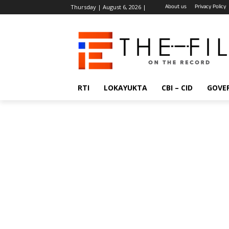
About us
Privacy Policy
Thursday | August 6, 2026 |
RTI
LOKAYUKTA
CBI – CID
GOVE