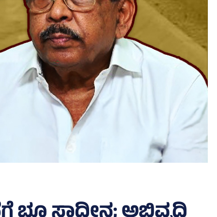
ಭೂ ಸ್ವಾಧೀನ; ಅಭಿವೃದ್ಧಿ