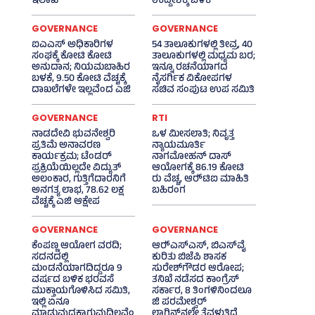
ಇಲಾಖೆ
ಉದ್ದೇಶಕ್ಕೆ ಬಳಕೆ
GOVERNANCE
GOVERNANCE
ಐಎಎಸ್‌ ಅಧಿಕಾರಿಗಳ
54 ತಾಲೂಕುಗಳಲ್ಲಿ ತೀವ್ರ, 40
ಸಂಘಕ್ಕೆ ಕೋಟಿ ಕೋಟಿ
ತಾಲೂಕುಗಳಲ್ಲಿ ಮಧ್ಯಮ ಬರ;
ಅನುದಾನ; ನಿಯಮಬಾಹಿರ
ಇನ್ನೂ ರಚನೆಯಾಗದ
ಬಳಕೆ, 9.50 ಕೋಟಿ ವೆಚ್ಚಕ್ಕೆ
ನೈಸರ್ಗಿಕ ವಿಕೋಪಗಳ
ದಾಖಲೆಗಳೇ ಇಲ್ಲವೆಂದ ಎಜಿ
ಸಚಿವ ಸಂಪುಟ ಉಪ ಸಮಿತಿ
GOVERNANCE
RTI
ನಾಡದೇವಿ ಭುವನೇಶ್ವರಿ
ಒಳ ಮೀಸಲಾತಿ; ನಿವೃತ್ತ
ಪ್ರತಿಮೆ ಅನಾವರಣ
ನ್ಯಾಯಮೂರ್ತಿ
ಕಾರ್ಯಕ್ರಮ; ಟೆಂಡರ್
ನಾಗಮೋಹನ್ ದಾಸ್
ಪ್ರಕ್ರಿಯೆಯಿಲ್ಲದೇ ವಿದ್ಯುತ್‌
ಆಯೋಗಕ್ಕೆ 86.19 ಕೋಟಿ
ಅಲಂಕಾರ, ಗುತ್ತಿಗೆದಾರನಿಗೆ
ರು ವೆಚ್ಚ, ಆರ್‍‌ಟಿಐ ಮಾಹಿತಿ
ಅನಗತ್ಯ ಲಾಭ, 78.62 ಲಕ್ಷ
ಬಹಿರಂಗ
ವೆಚ್ಚಕ್ಕೆ ಎಜಿ ಆಕ್ಷೇಪ
GOVERNANCE
GOVERNANCE
ಕೆಂಪಣ್ಣ ಆಯೋಗ ವರದಿ;
ಆರ್‍‌ಎಸ್‌ಎಸ್‌, ಬಿಎಸ್‌ವೈ
ಸದನದಲ್ಲಿ
ಕುರಿತು ಬಿಜೆಪಿ ಶಾಸಕ
ಮಂಡನೆಯಾಗದಿದ್ದರೂ 9
ಸುರೇಶ್‌ಗೌಡರ ಆರೋಪ;
ವರ್ಷದ ಬಳಿಕ ಭರವಸೆ
ತನಿಖೆ ನಡೆಸದ ಕಾಂಗ್ರೆಸ್‌
ಮುಕ್ತಾಯಗೊಳಿಸಿದ ಸಮಿತಿ,
ಸರ್ಕಾರ, 8 ತಿಂಗಳಿನಿಂದಲೂ
ಇಲ್ಲಿ ಏನೂ
ಜಿ ಪರಮೇಶ್ವರ್
ಮಾಡುವುದಕ್ಕಾಗುವುದಿಲ್ಲವೆಂ
ಲಾಗಿನ್‌ನಲ್ಲೇ ತೆವಳುತ್ತಿದೆ