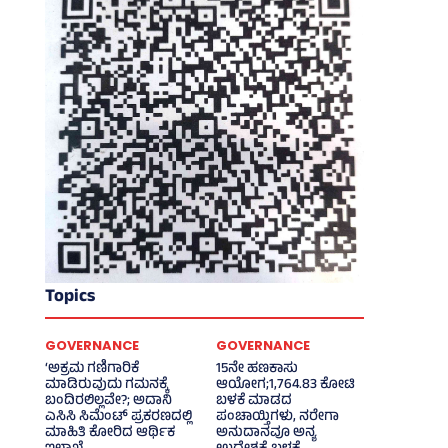
Topics
GOVERNANCE
GOVERNANCE
‘ಅಕ್ರಮ ಗಣಿಗಾರಿಕೆ
15ನೇ ಹಣಕಾಸು
ಮಾಡಿರುವುದು ಗಮನಕ್ಕೆ
ಆಯೋಗ;1,764.83 ಕೋಟಿ
ಬಂದಿರಲಿಲ್ಲವೇ?; ಅದಾನಿ
ಬಳಕೆ ಮಾಡದ
ಎಸಿಸಿ ಸಿಮೆಂಟ್ ಪ್ರಕರಣದಲ್ಲಿ
ಪಂಚಾಯ್ತಿಗಳು, ನರೇಗಾ
ಮಾಹಿತಿ ಕೋರಿದ ಆರ್ಥಿಕ
ಅನುದಾನವೂ ಅನ್ಯ