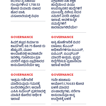
80,950 ಸ್ವ ಸಹಾಯ
ಪ್ರೌಢಶಾಲೆ ಸಹ ಶಿಕ್ಷಕ
ಗುಂಪುಗಳಿಂದ 1,758.53
ಹುದ್ದೆಯಿಂದ ಪಿಯು
ಕೋಟಿ ರುಪಾಯಿ ಸಾಲದ
ಉಪನ್ಯಾಸಕರ ಹುದ್ದೆಗಳಿಗೆ
ಹೊರ ಬಾಕಿ;
ಮುಂಬಡ್ತಿ; ವಿಶೇಷ ಸದನ
ವಸೂಲಾತಿಯಲ್ಲಿ ವಿಫಲ
ಸಮಿತಿಗೆ ವರದಿ ಸಲ್ಲಿಸಿದ
ಇಲಾಖೆ, ಆಡಳಿತಾತ್ಮಕ
ಸಮಸ್ಯೆಗಳಿಗೆ
ಕಾರಣವಾಗಲಿದೆಯೇ?
GOVERNANCE
GOVERNANCE
ಹಿಮ್ಸ್‌ ಕಟ್ಟಡ ನಿರ್ಮಾಣ
ಆಸ್ತಿ ಹೊಣೆಗಾರಿಕೆ ವಿವರ
ಕಾಮಗಾರಿ; 68.75 ಕೋಟಿ ರು
ದಾಖಲು; ಕೆಎಎಸ್
ಹೆಚ್ಚುವರಿ, ಮೂಲ
ಅಧಿಕಾರಿಗಳಿಗೂ ಐಎಎಸ್‌,
ಅಂದಾಜಿನಲ್ಲಿ ಅವಕಾಶವೇ
ಐಪಿಎಸ್‌, ಐಎಫ್‌ಎಸ್‌
ಇರಲಿಲ್ಲ, ಗುಣನಿಯಂತ್ರಣ
ಮಾದರಿ ಅನ್ವಯ, ಭ್ರಷ್ಟರ
ವರದಿಗೆ ಸಕ್ಷಮ ಪ್ರಾಧಿಕಾರದ
ನಿದ್ದೆಗೆಡಿಸಿತು ಪ್ರಜಾಸೇವಾ
ಅನುಮೋದನೆಯೇ ಇಲ್ಲ
ಇಲಾಖೆ ಆದೇಶ
GOVERNANCE
GOVERNANCE
‘ಅಕ್ರಮ ಗಣಿಗಾರಿಕೆ
15ನೇ ಹಣಕಾಸು
ಮಾಡಿರುವುದು ಗಮನಕ್ಕೆ
ಆಯೋಗ;1,764.83 ಕೋಟಿ
ಬಂದಿರಲಿಲ್ಲವೇ?; ಅದಾನಿ
ಬಳಕೆ ಮಾಡದ
ಎಸಿಸಿ ಸಿಮೆಂಟ್ ಪ್ರಕರಣದಲ್ಲಿ
ಪಂಚಾಯ್ತಿಗಳು, ನರೇಗಾ
ಮಾಹಿತಿ ಕೋರಿದ ಆರ್ಥಿಕ
ಅನುದಾನವೂ ಅನ್ಯ
ಇಲಾಖೆ
ಉದ್ದೇಶಕ್ಕೆ ಬಳಕೆ