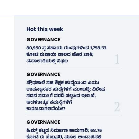
Hot this week
GOVERNANCE
80,950 ಸ್ವ ಸಹಾಯ ಗುಂಪುಗಳಿಂದ 1,758.53
ಕೋಟಿ ರುಪಾಯಿ ಸಾಲದ ಹೊರ ಬಾಕಿ;
ವಸೂಲಾತಿಯಲ್ಲಿ ವಿಫಲ
GOVERNANCE
ಪ್ರೌಢಶಾಲೆ ಸಹ ಶಿಕ್ಷಕ ಹುದ್ದೆಯಿಂದ ಪಿಯು
ಉಪನ್ಯಾಸಕರ ಹುದ್ದೆಗಳಿಗೆ ಮುಂಬಡ್ತಿ; ವಿಶೇಷ
ಸದನ ಸಮಿತಿಗೆ ವರದಿ ಸಲ್ಲಿಸಿದ ಇಲಾಖೆ,
ಆಡಳಿತಾತ್ಮಕ ಸಮಸ್ಯೆಗಳಿಗೆ
ಕಾರಣವಾಗಲಿದೆಯೇ?
GOVERNANCE
ಹಿಮ್ಸ್‌ ಕಟ್ಟಡ ನಿರ್ಮಾಣ ಕಾಮಗಾರಿ; 68.75
ಕೋಟಿ ರು ಹೆಚ್ಚುವರಿ, ಮೂಲ ಅಂದಾಜಿನಲ್ಲಿ