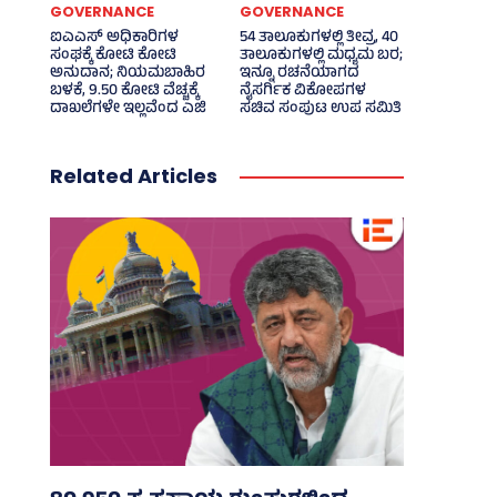
GOVERNANCE
GOVERNANCE
ಐಎಎಸ್‌ ಅಧಿಕಾರಿಗಳ
54 ತಾಲೂಕುಗಳಲ್ಲಿ ತೀವ್ರ, 40
ಸಂಘಕ್ಕೆ ಕೋಟಿ ಕೋಟಿ
ತಾಲೂಕುಗಳಲ್ಲಿ ಮಧ್ಯಮ ಬರ;
ಅನುದಾನ; ನಿಯಮಬಾಹಿರ
ಇನ್ನೂ ರಚನೆಯಾಗದ
ಬಳಕೆ, 9.50 ಕೋಟಿ ವೆಚ್ಚಕ್ಕೆ
ನೈಸರ್ಗಿಕ ವಿಕೋಪಗಳ
ದಾಖಲೆಗಳೇ ಇಲ್ಲವೆಂದ ಎಜಿ
ಸಚಿವ ಸಂಪುಟ ಉಪ ಸಮಿತಿ
Related Articles