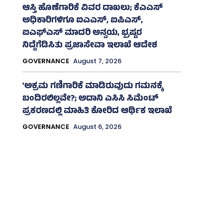
ಆಸ್ತಿ ಹೊಣೆಗಾರಿಕೆ ವಿವರ ದಾಖಲು; ಕೆಎಎಸ್
ಅಧಿಕಾರಿಗಳಿಗೂ ಐಎಎಸ್‌, ಐಪಿಎಸ್‌,
ಐಎಫ್‌ಎಸ್‌ ಮಾದರಿ ಅನ್ವಯ, ಭ್ರಷ್ಟರ
ನಿದ್ದೆಗೆಡಿಸಿತು ಪ್ರಜಾಸೇವಾ ಇಲಾಖೆ ಆದೇಶ
GOVERNANCE
August 7, 2026
‘ಅಕ್ರಮ ಗಣಿಗಾರಿಕೆ ಮಾಡಿರುವುದು ಗಮನಕ್ಕೆ
ಬಂದಿರಲಿಲ್ಲವೇ?; ಅದಾನಿ ಎಸಿಸಿ ಸಿಮೆಂಟ್
ಪ್ರಕರಣದಲ್ಲಿ ಮಾಹಿತಿ ಕೋರಿದ ಆರ್ಥಿಕ ಇಲಾಖೆ
GOVERNANCE
August 6, 2026