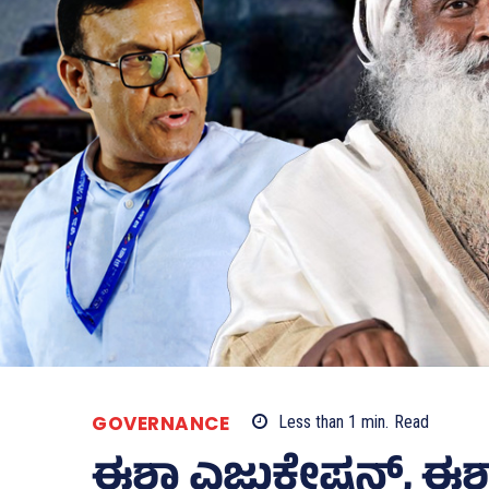
GOVERNANCE
Less than 1
min.
Read
ಈಶಾ ಎಜುಕೇಷನ್, ಈಶಾ