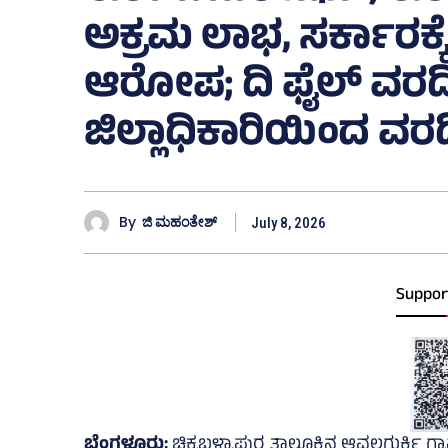
ಅಕ್ರಮ ಲಾಭ, ಸರ್ಕಾರಕ್ಕ
ಆರೋಪ; ದಿ ಫೈಲ್ ವರದಿ ಬ
ಜಿಲ್ಲಾಧಿಕಾರಿಯಿಂದ ವರ
By
ಜಿ ಮಹಂತೇಶ್
July 8, 2026
Suppor
ಬೆಂಗಳೂರು;
ಚಿಕ್ಕಬಳ್ಳಾಪುರ ತಾಲೂಕಿನ ಆವಲಗುರ್ಕಿ ಗ್ರಾ