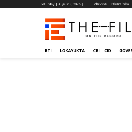
About us
Privacy Policy
Saturday | August 8, 2026 |
RTI
LOKAYUKTA
CBI – CID
GOVE