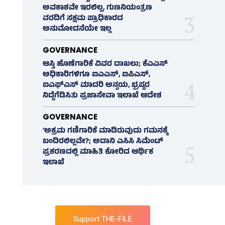
ಅವಕಾಶವೇ ಇರಲಿಲ್ಲ, ಗುಣನಿಯಂತ್ರಣ
ವರದಿಗೆ ಸಕ್ಷಮ ಪ್ರಾಧಿಕಾರದ
ಅನುಮೋದನೆಯೇ ಇಲ್ಲ
GOVERNANCE
ಆಸ್ತಿ ಹೊಣೆಗಾರಿಕೆ ವಿವರ ದಾಖಲು; ಕೆಎಎಸ್
ಅಧಿಕಾರಿಗಳಿಗೂ ಐಎಎಸ್‌, ಐಪಿಎಸ್‌,
ಐಎಫ್‌ಎಸ್‌ ಮಾದರಿ ಅನ್ವಯ, ಭ್ರಷ್ಟರ
ನಿದ್ದೆಗೆಡಿಸಿತು ಪ್ರಜಾಸೇವಾ ಇಲಾಖೆ ಆದೇಶ
GOVERNANCE
‘ಅಕ್ರಮ ಗಣಿಗಾರಿಕೆ ಮಾಡಿರುವುದು ಗಮನಕ್ಕೆ
ಬಂದಿರಲಿಲ್ಲವೇ?; ಅದಾನಿ ಎಸಿಸಿ ಸಿಮೆಂಟ್
ಪ್ರಕರಣದಲ್ಲಿ ಮಾಹಿತಿ ಕೋರಿದ ಆರ್ಥಿಕ
ಇಲಾಖೆ
Support THE-FILE