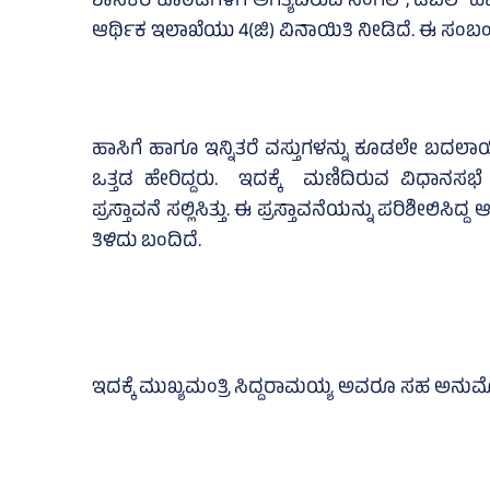
ಶಾಸಕರ ಕೊಠಡಿಗಳಿಗೆ ಅಗತ್ಯವಿರುವ ಸಿಂಗಲ್‌, ಡಬಲ್‌ ಹಾಸ
ಆರ್ಥಿಕ ಇಲಾಖೆಯು 4(ಜಿ) ವಿನಾಯಿತಿ ನೀಡಿದೆ. ಈ ಸಂಬಂಧ 
ಹಾಸಿಗೆ ಹಾಗೂ ಇನ್ನಿತರೆ ವಸ್ತುಗಳನ್ನು ಕೂಡಲೇ ಬದ
ಒತ್ತಡ ಹೇರಿದ್ದರು. ಇದಕ್ಕೆ ಮಣಿದಿರುವ ವಿಧಾನಸಭೆ
ಪ್ರಸ್ತಾವನೆ ಸಲ್ಲಿಸಿತ್ತು. ಈ ಪ್ರಸ್ತಾವನೆಯನ್ನು ಪರಿಶೀಲಿ
ತಿಳಿದು ಬಂದಿದೆ.
ಇದಕ್ಕೆ ಮುಖ್ಯಮಂತ್ರಿ ಸಿದ್ದರಾಮಯ್ಯ ಅವರೂ ಸಹ ಅನುಮೋ