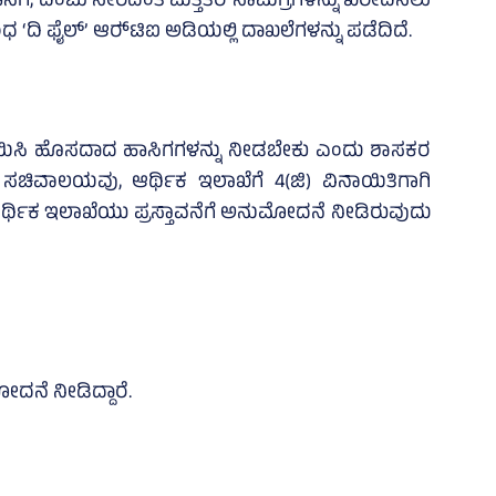
ಿಗೆ, ದಿಂಬು ಸೇರಿದಂತೆ ಮತ್ತಿತರ ಸಾಮಗ್ರಿಗಳನ್ನು ಖರೀದಿಸಲು
‘ದಿ ಫೈಲ್‌’ ಆರ್‍‌ಟಿಐ ಅಡಿಯಲ್ಲಿ ದಾಖಲೆಗಳನ್ನು ಪಡೆದಿದೆ.
ಲಾಯಿಸಿ ಹೊಸದಾದ ಹಾಸಿಗಗಳನ್ನು ನೀಡಬೇಕು ಎಂದು ಶಾಸಕರ
 ಸಚಿವಾಲಯವು, ಆರ್ಥಿಕ ಇಲಾಖೆಗೆ 4(ಜಿ) ವಿನಾಯಿತಿಗಾಗಿ
ಸಿದ್ದ ಆರ್ಥಿಕ ಇಲಾಖೆಯು ಪ್ರಸ್ತಾವನೆಗೆ ಅನುಮೋದನೆ ನೀಡಿರುವುದು
ದನೆ ನೀಡಿದ್ದಾರೆ.