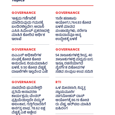
Topics
GOVERNANCE
GOVERNANCE
‘ಅಕ್ರಮ ಗಣಿಗಾರಿಕೆ
15ನೇ ಹಣಕಾಸು
ಮಾಡಿರುವುದು ಗಮನಕ್ಕೆ
ಆಯೋಗ;1,764.83 ಕೋಟಿ
ಬಂದಿರಲಿಲ್ಲವೇ?; ಅದಾನಿ
ಬಳಕೆ ಮಾಡದ
ಎಸಿಸಿ ಸಿಮೆಂಟ್ ಪ್ರಕರಣದಲ್ಲಿ
ಪಂಚಾಯ್ತಿಗಳು, ನರೇಗಾ
ಮಾಹಿತಿ ಕೋರಿದ ಆರ್ಥಿಕ
ಅನುದಾನವೂ ಅನ್ಯ
ಇಲಾಖೆ
ಉದ್ದೇಶಕ್ಕೆ ಬಳಕೆ
GOVERNANCE
GOVERNANCE
ಐಎಎಸ್‌ ಅಧಿಕಾರಿಗಳ
54 ತಾಲೂಕುಗಳಲ್ಲಿ ತೀವ್ರ, 40
ಸಂಘಕ್ಕೆ ಕೋಟಿ ಕೋಟಿ
ತಾಲೂಕುಗಳಲ್ಲಿ ಮಧ್ಯಮ ಬರ;
ಅನುದಾನ; ನಿಯಮಬಾಹಿರ
ಇನ್ನೂ ರಚನೆಯಾಗದ
ಬಳಕೆ, 9.50 ಕೋಟಿ ವೆಚ್ಚಕ್ಕೆ
ನೈಸರ್ಗಿಕ ವಿಕೋಪಗಳ
ದಾಖಲೆಗಳೇ ಇಲ್ಲವೆಂದ ಎಜಿ
ಸಚಿವ ಸಂಪುಟ ಉಪ ಸಮಿತಿ
GOVERNANCE
RTI
ನಾಡದೇವಿ ಭುವನೇಶ್ವರಿ
ಒಳ ಮೀಸಲಾತಿ; ನಿವೃತ್ತ
ಪ್ರತಿಮೆ ಅನಾವರಣ
ನ್ಯಾಯಮೂರ್ತಿ
ಕಾರ್ಯಕ್ರಮ; ಟೆಂಡರ್
ನಾಗಮೋಹನ್ ದಾಸ್
ಪ್ರಕ್ರಿಯೆಯಿಲ್ಲದೇ ವಿದ್ಯುತ್‌
ಆಯೋಗಕ್ಕೆ 86.19 ಕೋಟಿ
ಅಲಂಕಾರ, ಗುತ್ತಿಗೆದಾರನಿಗೆ
ರು ವೆಚ್ಚ, ಆರ್‍‌ಟಿಐ ಮಾಹಿತಿ
ಅನಗತ್ಯ ಲಾಭ, 78.62 ಲಕ್ಷ
ಬಹಿರಂಗ
ವೆಚ್ಚಕ್ಕೆ ಎಜಿ ಆಕ್ಷೇಪ