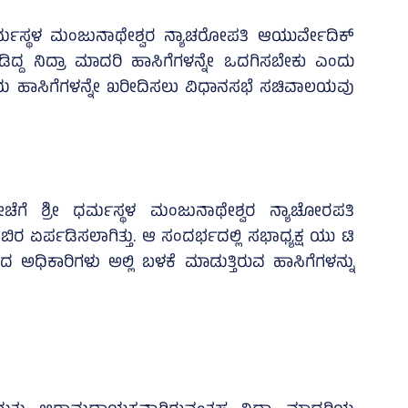
್ಮಸ್ಥಳ ಮಂಜುನಾಥೇಶ್ವರ ನ್ಯಾಚರೋಪತಿ ಆಯುರ್ವೇದಿಕ್‌
ನೀಡಿದ್ದ ನಿದ್ರಾ ಮಾದರಿ ಹಾಸಿಗೆಗಳನ್ನೇ ಒದಗಿಸಬೇಕು ಎಂದು
ದರಿಯ ಹಾಸಿಗೆಗಳನ್ನೇ ಖರೀದಿಸಲು ವಿಧಾನಸಭೆ ಸಚಿವಾಲಯವು
ೀಚೆಗೆ ಶ್ರೀ ಧರ್ಮಸ್ಥಳ ಮಂಜುನಾಥೇಶ್ವರ ನ್ಯಾಚೋರಪತಿ
ಬಿರ ಏರ್ಪಡಿಸಲಾಗಿತ್ತು. ಆ ಸಂದರ್ಭದಲ್ಲಿ ಸಭಾಧ್ಯಕ್ಷ ಯು ಟಿ
ಕಾರಿಗಳು ಅಲ್ಲಿ ಬಳಕೆ ಮಾಡುತ್ತಿರುವ ಹಾಸಿಗೆಗಳನ್ನು