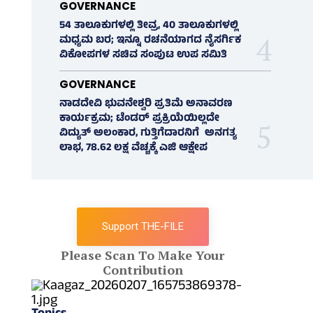
GOVERNANCE
54 ತಾಲೂಕುಗಳಲ್ಲಿ ತೀವ್ರ, 40 ತಾಲೂಕುಗಳಲ್ಲಿ
ಮಧ್ಯಮ ಬರ; ಇನ್ನೂ ರಚನೆಯಾಗದ ನೈಸರ್ಗಿಕ
ವಿಕೋಪಗಳ ಸಚಿವ ಸಂಪುಟ ಉಪ ಸಮಿತಿ
GOVERNANCE
ನಾಡದೇವಿ ಭುವನೇಶ್ವರಿ ಪ್ರತಿಮೆ ಅನಾವರಣ
ಕಾರ್ಯಕ್ರಮ; ಟೆಂಡರ್ ಪ್ರಕ್ರಿಯೆಯಿಲ್ಲದೇ
ವಿದ್ಯುತ್‌ ಅಲಂಕಾರ, ಗುತ್ತಿಗೆದಾರನಿಗೆ ಅನಗತ್ಯ
ಲಾಭ, 78.62 ಲಕ್ಷ ವೆಚ್ಚಕ್ಕೆ ಎಜಿ ಆಕ್ಷೇಪ
Support THE-FILE
Please Scan To Make Your
Contribution