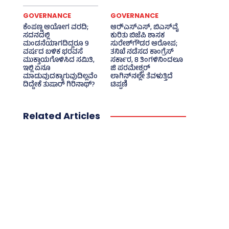
GOVERNANCE
GOVERNANCE
ಕೆಂಪಣ್ಣ ಆಯೋಗ ವರದಿ;
ಆರ್‍‌ಎಸ್‌ಎಸ್‌, ಬಿಎಸ್‌ವೈ
ಸದನದಲ್ಲಿ
ಕುರಿತು ಬಿಜೆಪಿ ಶಾಸಕ
ಮಂಡನೆಯಾಗದಿದ್ದರೂ 9
ಸುರೇಶ್‌ಗೌಡರ ಆರೋಪ;
ವರ್ಷದ ಬಳಿಕ ಭರವಸೆ
ತನಿಖೆ ನಡೆಸದ ಕಾಂಗ್ರೆಸ್‌
ಮುಕ್ತಾಯಗೊಳಿಸಿದ ಸಮಿತಿ,
ಸರ್ಕಾರ, 8 ತಿಂಗಳಿನಿಂದಲೂ
ಇಲ್ಲಿ ಏನೂ
ಜಿ ಪರಮೇಶ್ವರ್
ಮಾಡುವುದಕ್ಕಾಗುವುದಿಲ್ಲವೆಂ
ಲಾಗಿನ್‌ನಲ್ಲೇ ತೆವಳುತ್ತಿದೆ
ದಿದ್ದೇಕೆ ತುಷಾರ್ ಗಿರಿನಾಥ್?
ಟಿಪ್ಪಣಿ
Related Articles