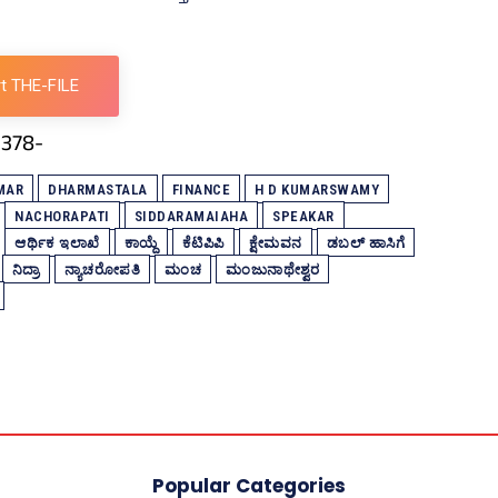
t THE-FILE
MAR
DHARMASTALA
FINANCE
H D KUMARSWAMY
NACHORAPATI
SIDDARAMAIAHA
SPEAKAR
ಆರ್ಥಿಕ ಇಲಾಖೆ
ಕಾಯ್ದೆ
ಕೆಟಿಪಿಪಿ
ಕ್ಷೇಮವನ
ಡಬಲ್‌ ಹಾಸಿಗೆ
ನಿದ್ರಾ
ನ್ಯಾಚರೋಪತಿ
ಮಂಚ
ಮಂಜುನಾಥೇಶ್ವರ
Popular Categories