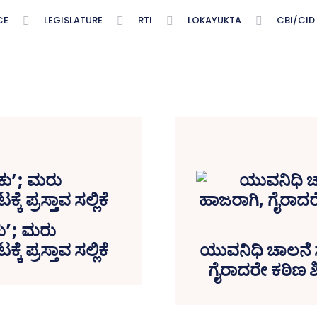
CE
LEGISLATURE
RTI
LOKAYUKTA
CBI/CID
ಕು’; ಮರು
್ರಸ್ತಾವ ಸಲ್ಲಿಕೆ
ಯುವನಿಧಿ ಚಾಲನೆ 
ಗೈರಾದರೇ ಕಠಿಣ ಶಿಸ್