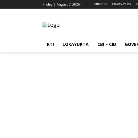
About us
Privacy Policy
T
Friday | August 7, 2026 |
RTI
LOKAYUKTA
CBI – CID
GOVE