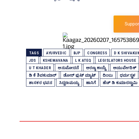
Suppor
TAGS
AYURVEDIC
BJP
CONGRESS
D K SHIVAKU
JDS
KSHEMAVANA
L K ATEQ
LEGISLATORS HOUSE
U T KHADER
ಅನುಮೋದನೆ
ಅರಣ್ಯ ಕಾಯ್ದೆ
ಆಯುರ್ವೇದಿಕ್‌
ಡಿ ಕೆ ಶಿವಕುಮಾರ್
ಡೋರ್‌ ಫುಟ್‌ ಮ್ಯಾಟ್‌
ದಿಂಬು
ಧರ್ಮಸ್ಥಳ
ಶಾಸಕರ ಭವನ
ಸಿದ್ದರಾಮಯ್ಯ
ಹಾಸಿಗೆ
ಹೆಚ್‌ ಡಿ ಕುಮಾರಸ್ವಾಮಿ