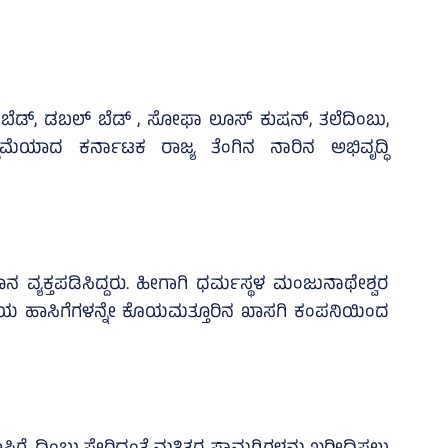
ಡ್‌, ಡಬಲ್‌ ಬೆಡ್‌ , ಸೋಫಾ ಲೂಸ್‌ ಕುಷನ್‌, ತಲೆದಿಂಬು,
ದಿಮೆಯಾದ ಕರ್ನಾಟಕ ರಾಜ್ಯ ತೆಂಗಿನ ನಾರಿನ ಅಭಿವೃದ್ಧಿ
್ಯಕ್ತಪಡಿಸಿದ್ದರು. ಹೀಗಾಗಿ ಧರ್ಮಸ್ಥಳ ಮಂಜುನಾಥೇಶ್ವರ
ದರಿಯ ಹಾಸಿಗೆಗಳನ್ನೇ ಕೊಯಮತ್ತೂರಿನ ಖಾಸಗಿ ಕಂಪನಿಯಿಂದ