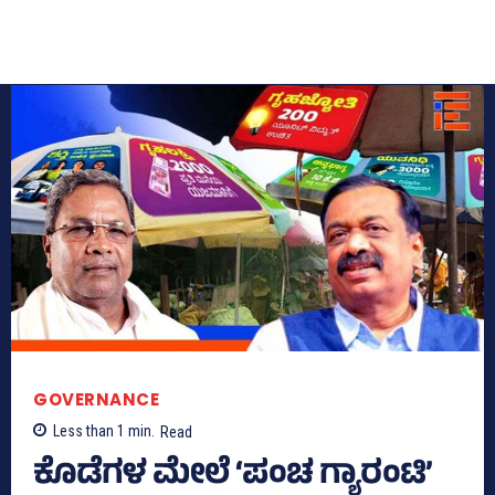
GOVERNANCE
Less than 1
min.
Read
ಕೊಡೆಗಳ ಮೇಲೆ ‘ಪಂಚ ಗ್ಯಾರಂಟಿ’