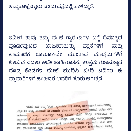
ಇಟ್ಟುಕೊಳ್ಳಬಲ್ಲರು ಎಂದು ಪತ್ರದಲ್ಲಿ ಹೇಳಿದ್ದಾರೆ.
ಇದೀಗ ತಾವು ತಮ್ಮ ಪಂಚ ಗ್ಯಾರಂಟಿಗಳ ಬಗ್ಗೆ ದಿನನಿತ್ಯದ
ಪೂರ್ಣಪುಟದ ಜಾಹೀರಾತುನ್ನು ಪತ್ರಿಕೆಗಳಿಗೆ ಮತ್ತು
ಸಾಮಾಜಿಕ ಜಾಲತಾಣವೇ ಮುಂತಾದ ಮಾಧ್ಯಮಗಳಿಗೆ
ನೀಡುವ ಬದಲು ಅದೇ ಜಾಹೀರಾತನ್ನು ಉತ್ತಮ ಗುಣಮಟ್ಟದ
ದೊಡ್ಡ ಕೊಡೆಗಳ ಮೇಲೆ ಮುದ್ರಿಸಿ ಬೀದಿ ಬದಿಯ ಈ
ವ್ಯಾಪಾರಿಗಳಿಗೆ ಹಂಚಿದರೆ ಅವರಿಗೆ ಸೂರು ಆಗುತ್ತದೆ.