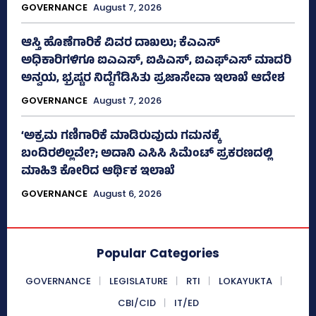
GOVERNANCE
August 7, 2026
ಆಸ್ತಿ ಹೊಣೆಗಾರಿಕೆ ವಿವರ ದಾಖಲು; ಕೆಎಎಸ್
ಅಧಿಕಾರಿಗಳಿಗೂ ಐಎಎಸ್‌, ಐಪಿಎಸ್‌, ಐಎಫ್‌ಎಸ್‌ ಮಾದರಿ
ಅನ್ವಯ, ಭ್ರಷ್ಟರ ನಿದ್ದೆಗೆಡಿಸಿತು ಪ್ರಜಾಸೇವಾ ಇಲಾಖೆ ಆದೇಶ
GOVERNANCE
August 7, 2026
‘ಅಕ್ರಮ ಗಣಿಗಾರಿಕೆ ಮಾಡಿರುವುದು ಗಮನಕ್ಕೆ
ಬಂದಿರಲಿಲ್ಲವೇ?; ಅದಾನಿ ಎಸಿಸಿ ಸಿಮೆಂಟ್ ಪ್ರಕರಣದಲ್ಲಿ
ಮಾಹಿತಿ ಕೋರಿದ ಆರ್ಥಿಕ ಇಲಾಖೆ
GOVERNANCE
August 6, 2026
Popular Categories
GOVERNANCE
LEGISLATURE
RTI
LOKAYUKTA
CBI/CID
IT/ED