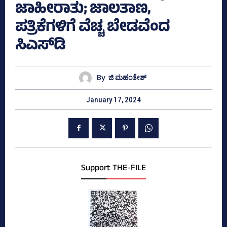
ಜಾಹೀರಾತು; ಜಾಲತಾಣ,
ಪತ್ರಿಕೆಗಳಿಗೆ ವೆಚ್ಚ ಬೇಡವೆಂದ
ಸಿಎಸ್‌ಡಿ
By
ಜಿ ಮಹಂತೇಶ್
January 17, 2024
Support THE-FILE