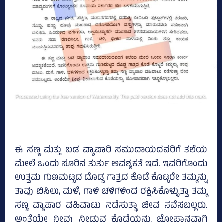
ಈ ಸಣ್ಣ ಮತ್ತು ಬಡ ವ್ಯಾಪಾರಿ ಸಮುದಾಯದವರಿಗೆ ತಲೆಯ
ಮೇಲೆ ಒಂದು ಸೂರಿನ ತುರ್ತು ಅವಶ್ಯಕತೆ ಇದೆ. ಇವರಿಗೊಂದು
ಉತ್ತಮ ಗುಣಮಟ್ಟದ ದೊಡ್ಡ ಗಾತ್ರದ ಕೊಡೆ ಕೊಟ್ಟರೇ ತಮ್ಮನ್ನು
ತಾವು ಬಿಸಿಲು, ಮಳೆ, ಗಾಳಿ ಚಳಿಗಳಿಂದ ರಕ್ಷಿಸಿಕೊಳ್ಳುತ್ತಾ ತಮ್ಮ
ಸಣ್ಣ ವ್ಯಾಪಾರ ವಹಿವಾಟು ನಡೆಸುತ್ಥಾ ಜೀವ ಸವೆಸಬಲ್ಲರು.
ಅಂತೆಯೇ ನೀವು ನೀಡುವ ಕೊಡೆಯನ್ನು ಜೋಪಾನವಾಗಿ