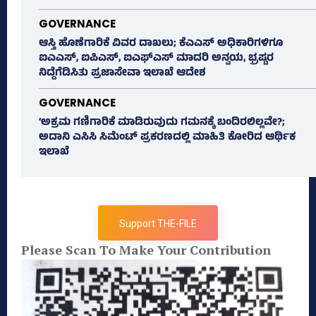
GOVERNANCE
ಆಸ್ತಿ ಹೊಣೆಗಾರಿಕೆ ವಿವರ ದಾಖಲು; ಕೆಎಎಸ್ ಅಧಿಕಾರಿಗಳಿಗೂ
ಐಎಎಸ್‌, ಐಪಿಎಸ್‌, ಐಎಫ್‌ಎಸ್‌ ಮಾದರಿ ಅನ್ವಯ, ಭ್ರಷ್ಟರ
ನಿದ್ದೆಗೆಡಿಸಿತು ಪ್ರಜಾಸೇವಾ ಇಲಾಖೆ ಆದೇಶ
GOVERNANCE
‘ಅಕ್ರಮ ಗಣಿಗಾರಿಕೆ ಮಾಡಿರುವುದು ಗಮನಕ್ಕೆ ಬಂದಿರಲಿಲ್ಲವೇ?;
ಅದಾನಿ ಎಸಿಸಿ ಸಿಮೆಂಟ್ ಪ್ರಕರಣದಲ್ಲಿ ಮಾಹಿತಿ ಕೋರಿದ ಆರ್ಥಿಕ
ಇಲಾಖೆ
Support THE-FILE
Please Scan To Make Your Contribution