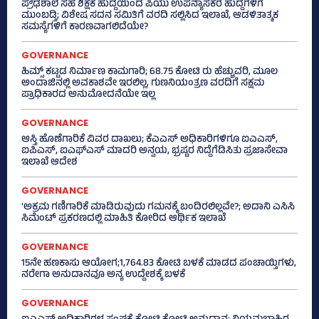
ಪ್ರೌಢಶಾಲೆ ಸಹ ಶಿಕ್ಷಕ ಹುದ್ದೆಯಿಂದ ಪಿಯು ಉಪನ್ಯಾಸಕರ ಹುದ್ದೆಗಳಿಗೆ
ಮುಂಬಡ್ತಿ; ವಿಶೇಷ ಸದನ ಸಮಿತಿಗೆ ವರದಿ ಸಲ್ಲಿಸಿದ ಇಲಾಖೆ, ಆಡಳಿತಾತ್ಮಕ
ಸಮಸ್ಯೆಗಳಿಗೆ ಕಾರಣವಾಗಲಿದೆಯೇ?
GOVERNANCE
ಹಿಮ್ಸ್‌ ಕಟ್ಟಡ ನಿರ್ಮಾಣ ಕಾಮಗಾರಿ; 68.75 ಕೋಟಿ ರು ಹೆಚ್ಚುವರಿ, ಮೂಲ
ಅಂದಾಜಿನಲ್ಲಿ ಅವಕಾಶವೇ ಇರಲಿಲ್ಲ, ಗುಣನಿಯಂತ್ರಣ ವರದಿಗೆ ಸಕ್ಷಮ
ಪ್ರಾಧಿಕಾರದ ಅನುಮೋದನೆಯೇ ಇಲ್ಲ
GOVERNANCE
ಆಸ್ತಿ ಹೊಣೆಗಾರಿಕೆ ವಿವರ ದಾಖಲು; ಕೆಎಎಸ್ ಅಧಿಕಾರಿಗಳಿಗೂ ಐಎಎಸ್‌,
ಐಪಿಎಸ್‌, ಐಎಫ್‌ಎಸ್‌ ಮಾದರಿ ಅನ್ವಯ, ಭ್ರಷ್ಟರ ನಿದ್ದೆಗೆಡಿಸಿತು ಪ್ರಜಾಸೇವಾ
ಇಲಾಖೆ ಆದೇಶ
GOVERNANCE
‘ಅಕ್ರಮ ಗಣಿಗಾರಿಕೆ ಮಾಡಿರುವುದು ಗಮನಕ್ಕೆ ಬಂದಿರಲಿಲ್ಲವೇ?; ಅದಾನಿ ಎಸಿಸಿ
ಸಿಮೆಂಟ್ ಪ್ರಕರಣದಲ್ಲಿ ಮಾಹಿತಿ ಕೋರಿದ ಆರ್ಥಿಕ ಇಲಾಖೆ
GOVERNANCE
15ನೇ ಹಣಕಾಸು ಆಯೋಗ;1,764.83 ಕೋಟಿ ಬಳಕೆ ಮಾಡದ ಪಂಚಾಯ್ತಿಗಳು,
ನರೇಗಾ ಅನುದಾನವೂ ಅನ್ಯ ಉದ್ದೇಶಕ್ಕೆ ಬಳಕೆ
GOVERNANCE