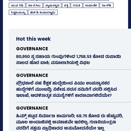
ಯುವ ನಿಧಿ
ರಣ ಬಿಸಿಲು
ವ್ಯಾಪಾರಸ್ಥರು
ಶಕ್ತಿ
ಸಮಿತಿ
ಸಾಮಾಜಿಕ
ಸಿಎಸ್‌ಡಿ
ಸಿದ್ದರಾಮಯ್ಯ
ಹೆಚ್‌ ಡಿ ಕುಮಾರಸ್ವಾಮಿ
Hot this week
GOVERNANCE
80,950 ಸ್ವ ಸಹಾಯ ಗುಂಪುಗಳಿಂದ 1,758.53 ಕೋಟಿ ರುಪಾಯಿ
ಸಾಲದ ಹೊರ ಬಾಕಿ; ವಸೂಲಾತಿಯಲ್ಲಿ ವಿಫಲ
GOVERNANCE
ಪ್ರೌಢಶಾಲೆ ಸಹ ಶಿಕ್ಷಕ ಹುದ್ದೆಯಿಂದ ಪಿಯು ಉಪನ್ಯಾಸಕರ
ಹುದ್ದೆಗಳಿಗೆ ಮುಂಬಡ್ತಿ; ವಿಶೇಷ ಸದನ ಸಮಿತಿಗೆ ವರದಿ ಸಲ್ಲಿಸಿದ
ಇಲಾಖೆ, ಆಡಳಿತಾತ್ಮಕ ಸಮಸ್ಯೆಗಳಿಗೆ ಕಾರಣವಾಗಲಿದೆಯೇ?
GOVERNANCE
ಹಿಮ್ಸ್‌ ಕಟ್ಟಡ ನಿರ್ಮಾಣ ಕಾಮಗಾರಿ; 68.75 ಕೋಟಿ ರು ಹೆಚ್ಚುವರಿ,
ಮೂಲ ಅಂದಾಜಿನಲ್ಲಿ ಅವಕಾಶವೇ ಇರಲಿಲ್ಲ, ಗುಣನಿಯಂತ್ರಣ
ವರದಿಗೆ ಸಕ್ಷಮ ಪ್ರಾಧಿಕಾರದ ಅನುಮೋದನೆಯೇ ಇಲ್ಲ