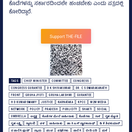
ಕೊಡೆಗಳನ್ನು ಸರ್ಕಾರದಿಂದಲೇ ಹಂಚಬೇಕು ಎಂದು ಪತ್ರದಲ್ಲಿ
ಕೋರಿದ್ದಾರೆ.
Support THE-FILE
TAGS
CHIEF MINISTER
COMMITTEE
CONGRESS
CONGRESS GURANTEE
D K SHIVAKUMAR
DR. C S DWARAKANATH
FRONT
GRUHA JYOTI
GRUHA LAKSHMI
GURANTEE
H D KUMARSWAMY
JUSTICE
KARNATAKA
KPCC
M2M MEDIA
NETWORK
POLICY
PRADESH
PUBLICITY
SHAKTI
SOCIAL
UMBRELLA
ಅಧ್ಯಕ್ಷ
ಕೊಡೆಗಳ ಮೇಲೆ ಜಾಹೀರಾತು
ಕೊಡೆಗಳು
ಗಾಳಿ
ಗೃಹ ಜ್ಯೋತಿ
ಗೃಹ ಲಕ್ಷ್ಮಿ
ಗ್ಯಾರಂಟಿ
ಚಳಿ
ಜಾಹೀರಾತು
ಡಾ ಸಿ ಎಸ್‌ ದ್ವಾರಕಾನಾಥ್‌
ಡಿ ಕೆ ಶಿವಕುಮಾರ್
ದ ಪಾಲಿಸಿ ಫ್ರಂಟ್‌
ನ್ಯಾಯ
ಪಂಚ
ಪತ್ರಿಕೆಗಳು
ಪಾಲಿಸಿ
ಬೀದಿ ಬದಿ
ಮಳೆ