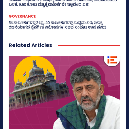
ಐಎಎಸ್‌ ಅಧಿಕಾರಿಗಳ ಸಂಘಕ್ಕೆ ಕೋಟಿ ಕೋಟಿ ಅನುದಾನ; ನಿಯಮಬಾಹಿರ
ಬಳಕೆ, 9.50 ಕೋಟಿ ವೆಚ್ಚಕ್ಕೆ ದಾಖಲೆಗಳೇ ಇಲ್ಲವೆಂದ ಎಜಿ
GOVERNANCE
54 ತಾಲೂಕುಗಳಲ್ಲಿ ತೀವ್ರ, 40 ತಾಲೂಕುಗಳಲ್ಲಿ ಮಧ್ಯಮ ಬರ; ಇನ್ನೂ
ರಚನೆಯಾಗದ ನೈಸರ್ಗಿಕ ವಿಕೋಪಗಳ ಸಚಿವ ಸಂಪುಟ ಉಪ ಸಮಿತಿ
Related Articles