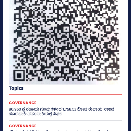
Topics
GOVERNANCE
80,950 ಸ್ವ ಸಹಾಯ ಗುಂಪುಗಳಿಂದ 1,758.53 ಕೋಟಿ ರುಪಾಯಿ ಸಾಲದ
ಹೊರ ಬಾಕಿ; ವಸೂಲಾತಿಯಲ್ಲಿ ವಿಫಲ
GOVERNANCE