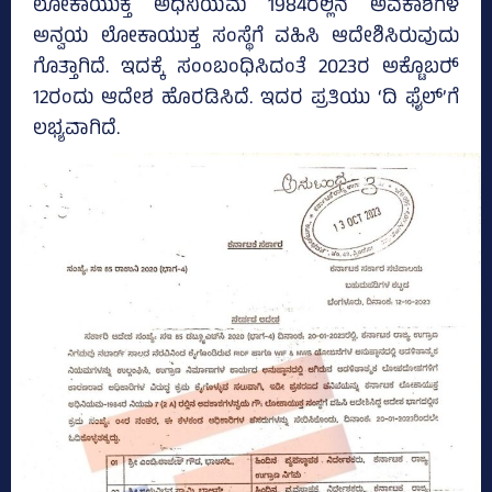
ಲೋಕಾಯುಕ್ತ ಅಧಿನಿಯಮ 1984ರಲ್ಲಿನ ಅವಕಾಶಗಳ
ಅನ್ವಯ ಲೋಕಾಯುಕ್ತ ಸಂಸ್ಥೆಗೆ ವಹಿಸಿ ಆದೇಶಿಸಿರುವುದು
ಗೊತ್ತಾಗಿದೆ. ಇದಕ್ಕೆ ಸಂಂಬಂಧಿಸಿದಂತೆ 2023ರ ಅಕ್ಟೊಬರ್‍‌
12ರಂದು ಆದೇಶ ಹೊರಡಿಸಿದೆ. ಇದರ ಪ್ರತಿಯು ‘ದಿ ಫೈಲ್‌’ಗೆ
ಲಭ್ಯವಾಗಿದೆ.