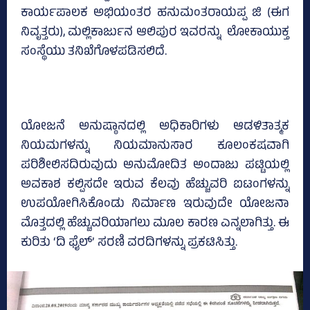
ಕಾರ್ಯಪಾಲಕ ಅಭಿಯಂತರ ಹನುಮಂತರಾಯಪ್ಪ ಜಿ (ಈಗ
ನಿವೃತ್ತರು), ಮಲ್ಲಿಕಾರ್ಜುನ ಆಲಿಪುರ ಇವರನ್ನು ಲೋಕಾಯುಕ್ತ
ಸಂಸ್ಥೆಯು ತನಿಖೆಗೊಳಪಡಿಸಲಿದೆ.
ಯೋಜನೆ ಅನುಷ್ಠಾನದಲ್ಲಿ ಅಧಿಕಾರಿಗಳು ಆಡಳಿತಾತ್ಮಕ
ನಿಯಮಗಳನ್ನು ನಿಯಮಾನುಸಾರ ಕೂಲಂಕಷವಾಗಿ
ಪರಿಶೀಲಿಸದಿರುವುದು ಅನುಮೋದಿತ ಅಂದಾಜು ಪಟ್ಟಿಯಲ್ಲಿ
ಅವಕಾಶ ಕಲ್ಪಿಸದೇ ಇರುವ ಕೆಲವು ಹೆಚ್ಚುವರಿ ಐಟಂಗಳನ್ನು
ಉಪಯೋಗಿಸಿಕೊಂಡು ನಿರ್ಮಾಣ ಇರುವುದೇ ಯೋಜನಾ
ಮೊತ್ತದಲ್ಲಿ ಹೆಚ್ಚುವರಿಯಾಗಲು ಮೂಲ ಕಾರಣ ಎನ್ನಲಾಗಿತ್ತು. ಈ
ಕುರಿತು ‘ದಿ ಫೈಲ್‌’ ಸರಣಿ ವರದಿಗಳನ್ನು ಪ್ರಕಟಿಸಿತ್ತು.