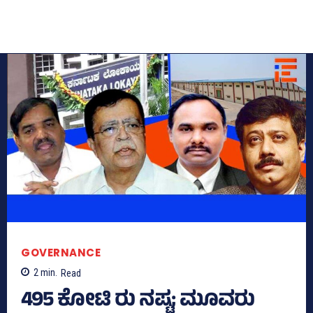
GOVERNANCE
2
min.
Read
495 ಕೋಟಿ ರು ನಷ್ಟ; ಮೂವರು