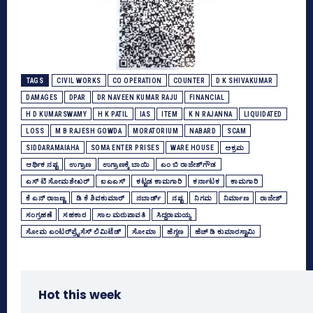
TAGS
CIVIL WORKS
CO OPERATION
COUNTER
D K SHIVAKUMAR
DAMAGES
DPAR
DR NAVEEN KUMAR RAJU
FINANCIAL
H D KUMARSWAMY
H K PATIL
IAS
ITEM
K N RAJANNA
LIQUIDATED
LOSS
M B RAJESH GOWDA
MORATORIUM
NABARD
SCAM
SIDDARAMAIAHA
SOMA ENTER PRISES
WARE HOUSE
ಅಕ್ರಮ
ಆರ್ಥಿಕ ನಷ್ಟ
ಉಗ್ರಾಣ
ಉಗ್ರಾಣಕ್ಕೆ ಬಾಯಿ
ಎಂ ಬಿ ರಾಜೇಶ್‌ಗೌಡ
ಎಸ್‌ ಟಿ ಸೋಮಶೇಖರ್‌
ಐಎಎಸ್‌
ಕಟ್ಟಡ ಕಾಮಗಾರಿ
ಕರ್ನಾಟಕ
ಕಾಮಗಾರಿ
ಕೆ ಎನ್‌ ರಾಜಣ್ಣ
ಡಿ ಕೆ ಶಿವಕುಮಾರ್
ನಬಾರ್ಡ್‌
ನಷ್ಟ
ನಿಗಮ
ನಿರ್ಮಾಣ
ರಾಜೇಶ್‌
ಸಂಗ್ರಹಣೆ
ಸಹಕಾರ
ಸಾಲ ಮರುಪಾವತಿ
ಸಿದ್ದರಾಮಯ್ಯ
ಸೋಮ ಎಂಟರ್‌ಪ್ರೈಸೆಸ್‌ ಲಿಮಿಟೆಡ್‌
ಸೋಮಾ
ಹೆಗ್ಗಣ
ಹೆಚ್‌ ಡಿ ಕುಮಾರಸ್ವಾಮಿ
Hot this week