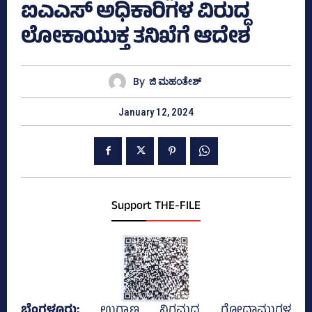
ಐಎಎಸ್‌ ಅಧಿಕಾರಿಗಳ ವಿರುದ್ಧ
ಲೋಕಾಯುಕ್ತ ತನಿಖೆಗೆ ಆದೇಶ
By
ಜಿ ಮಹಂತೇಶ್
January 12, 2024
Support THE-FILE
ಬೆಂಗಳೂರು;
ಉಗ್ರಾಣ ನಿಗಮದ ಗೋದಾಮುಗಳ