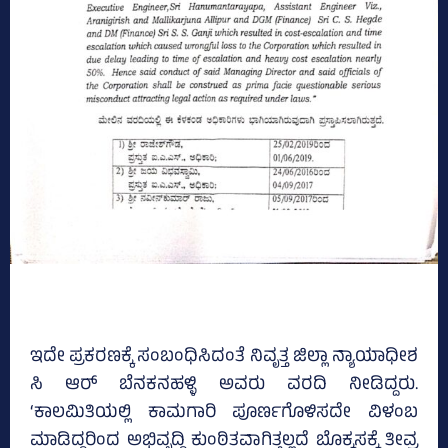
ಇದೇ ಪ್ರಕರಣಕ್ಕೆ ಸಂಬಂಧಿಸಿದಂತೆ ನಿವೃತ್ತ ಜಿಲ್ಲಾ ನ್ಯಾಯಾಧೀಶ
ಸಿ ಆರ್‌ ಬೆನಕನಹಳ್ಳಿ ಅವರು ವರದಿ ನೀಡಿದ್ದರು.
‘ಕಾಲಮಿತಿಯಲ್ಲಿ ಕಾಮಗಾರಿ ಪೂರ್ಣಗೊಳಿಸದೇ ವಿಳಂಬ
ಮಾಡಿದ್ದರಿಂದ ಅಭಿವೃದ್ಧಿ ಕುಂಠಿತವಾಗಿತ್ತಲ್ಲದೆ ಬೊಕ್ಕಸಕ್ಕೆ ತೀವ್ರ