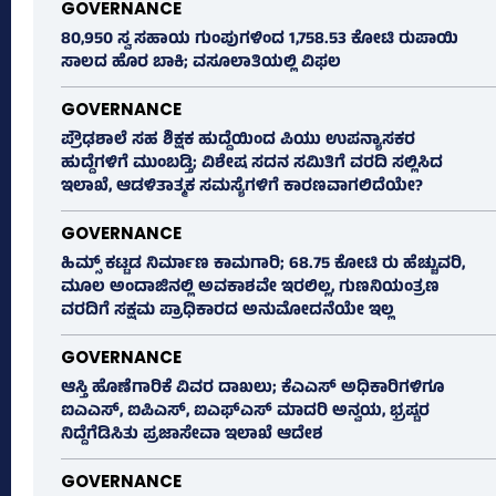
GOVERNANCE
80,950 ಸ್ವ ಸಹಾಯ ಗುಂಪುಗಳಿಂದ 1,758.53 ಕೋಟಿ ರುಪಾಯಿ
ಸಾಲದ ಹೊರ ಬಾಕಿ; ವಸೂಲಾತಿಯಲ್ಲಿ ವಿಫಲ
GOVERNANCE
ಪ್ರೌಢಶಾಲೆ ಸಹ ಶಿಕ್ಷಕ ಹುದ್ದೆಯಿಂದ ಪಿಯು ಉಪನ್ಯಾಸಕರ
ಹುದ್ದೆಗಳಿಗೆ ಮುಂಬಡ್ತಿ; ವಿಶೇಷ ಸದನ ಸಮಿತಿಗೆ ವರದಿ ಸಲ್ಲಿಸಿದ
ಇಲಾಖೆ, ಆಡಳಿತಾತ್ಮಕ ಸಮಸ್ಯೆಗಳಿಗೆ ಕಾರಣವಾಗಲಿದೆಯೇ?
GOVERNANCE
ಹಿಮ್ಸ್‌ ಕಟ್ಟಡ ನಿರ್ಮಾಣ ಕಾಮಗಾರಿ; 68.75 ಕೋಟಿ ರು ಹೆಚ್ಚುವರಿ,
ಮೂಲ ಅಂದಾಜಿನಲ್ಲಿ ಅವಕಾಶವೇ ಇರಲಿಲ್ಲ, ಗುಣನಿಯಂತ್ರಣ
ವರದಿಗೆ ಸಕ್ಷಮ ಪ್ರಾಧಿಕಾರದ ಅನುಮೋದನೆಯೇ ಇಲ್ಲ
GOVERNANCE
ಆಸ್ತಿ ಹೊಣೆಗಾರಿಕೆ ವಿವರ ದಾಖಲು; ಕೆಎಎಸ್ ಅಧಿಕಾರಿಗಳಿಗೂ
ಐಎಎಸ್‌, ಐಪಿಎಸ್‌, ಐಎಫ್‌ಎಸ್‌ ಮಾದರಿ ಅನ್ವಯ, ಭ್ರಷ್ಟರ
ನಿದ್ದೆಗೆಡಿಸಿತು ಪ್ರಜಾಸೇವಾ ಇಲಾಖೆ ಆದೇಶ
GOVERNANCE