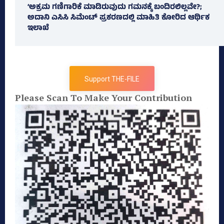
‘ಅಕ್ರಮ ಗಣಿಗಾರಿಕೆ ಮಾಡಿರುವುದು ಗಮನಕ್ಕೆ ಬಂದಿರಲಿಲ್ಲವೇ?;
ಅದಾನಿ ಎಸಿಸಿ ಸಿಮೆಂಟ್ ಪ್ರಕರಣದಲ್ಲಿ ಮಾಹಿತಿ ಕೋರಿದ ಆರ್ಥಿಕ
ಇಲಾಖೆ
Support THE-FILE
Please Scan To Make Your Contribution