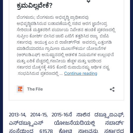
2013-14, 2014-15, 2015-16ನೆ ಸಾಲಿನ ಡಬ್ಲ್ಯೂಐಎಫ್‌,
ಎನ್‌ಡಬ್ಲ್ಯೂಎಸ್‌ ಯೋಜನೆಯಡಿಯಲ್ಲಿ ನಬಾರ್ಡ್‌
ಸಂಸ್ಥೆಯಿಂದ 615.78 ಕೋಟಿ ಸಾಲವನ್ನು ಸರ್ಕಾರದ