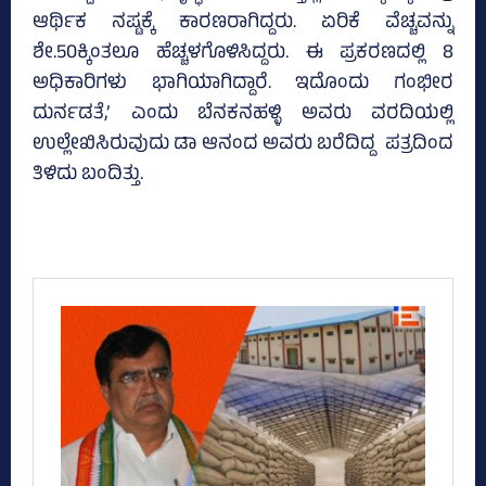
ಆರ್ಥಿಕ ನಷ್ಟಕ್ಕೆ ಕಾರಣರಾಗಿದ್ದರು. ಏರಿಕೆ ವೆಚ್ಚವನ್ನು
ಶೇ.50ಕ್ಕಿಂತಲೂ ಹೆಚ್ಚಳಗೊಳಿಸಿದ್ದರು. ಈ ಪ್ರಕರಣದಲ್ಲಿ 8
ಅಧಿಕಾರಿಗಳು ಭಾಗಿಯಾಗಿದ್ದಾರೆ. ಇದೊಂದು ಗಂಭೀರ
ದುರ್ನಡತೆ,’ ಎಂದು ಬೆನಕನಹಳ್ಳಿ ಅವರು ವರದಿಯಲ್ಲಿ
ಉಲ್ಲೇಖಿಸಿರುವುದು ಡಾ ಆನಂದ ಅವರು ಬರೆದಿದ್ದ ಪತ್ರದಿಂದ
ತಿಳಿದು ಬಂದಿತ್ತು.