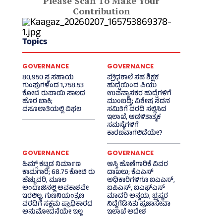
Please Scan To Make Your
Contribution
Topics
GOVERNANCE
GOVERNANCE
80,950 ಸ್ವ ಸಹಾಯ
ಪ್ರೌಢಶಾಲೆ ಸಹ ಶಿಕ್ಷಕ
ಗುಂಪುಗಳಿಂದ 1,758.53
ಹುದ್ದೆಯಿಂದ ಪಿಯು
ಕೋಟಿ ರುಪಾಯಿ ಸಾಲದ
ಉಪನ್ಯಾಸಕರ ಹುದ್ದೆಗಳಿಗೆ
ಹೊರ ಬಾಕಿ;
ಮುಂಬಡ್ತಿ; ವಿಶೇಷ ಸದನ
ವಸೂಲಾತಿಯಲ್ಲಿ ವಿಫಲ
ಸಮಿತಿಗೆ ವರದಿ ಸಲ್ಲಿಸಿದ
ಇಲಾಖೆ, ಆಡಳಿತಾತ್ಮಕ
ಸಮಸ್ಯೆಗಳಿಗೆ
ಕಾರಣವಾಗಲಿದೆಯೇ?
GOVERNANCE
GOVERNANCE
ಹಿಮ್ಸ್‌ ಕಟ್ಟಡ ನಿರ್ಮಾಣ
ಆಸ್ತಿ ಹೊಣೆಗಾರಿಕೆ ವಿವರ
ಕಾಮಗಾರಿ; 68.75 ಕೋಟಿ ರು
ದಾಖಲು; ಕೆಎಎಸ್
ಹೆಚ್ಚುವರಿ, ಮೂಲ
ಅಧಿಕಾರಿಗಳಿಗೂ ಐಎಎಸ್‌,
ಅಂದಾಜಿನಲ್ಲಿ ಅವಕಾಶವೇ
ಐಪಿಎಸ್‌, ಐಎಫ್‌ಎಸ್‌
ಇರಲಿಲ್ಲ, ಗುಣನಿಯಂತ್ರಣ
ಮಾದರಿ ಅನ್ವಯ, ಭ್ರಷ್ಟರ
ವರದಿಗೆ ಸಕ್ಷಮ ಪ್ರಾಧಿಕಾರದ
ನಿದ್ದೆಗೆಡಿಸಿತು ಪ್ರಜಾಸೇವಾ
ಅನುಮೋದನೆಯೇ ಇಲ್ಲ
ಇಲಾಖೆ ಆದೇಶ