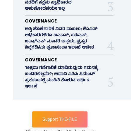
ವರದಿಗೆ ಸಕ್ಷಮ ಪ್ರಾಧಿಕಾರದ
ಅನುಮೋದನೆಯೇ ಇಲ್ಲ
GOVERNANCE
ಆಸ್ತಿ ಹೊಣೆಗಾರಿಕೆ ವಿವರ ದಾಖಲು; ಕೆಎಎಸ್
ಅಧಿಕಾರಿಗಳಿಗೂ ಐಎಎಸ್‌, ಐಪಿಎಸ್‌,
ಐಎಫ್‌ಎಸ್‌ ಮಾದರಿ ಅನ್ವಯ, ಭ್ರಷ್ಟರ
ನಿದ್ದೆಗೆಡಿಸಿತು ಪ್ರಜಾಸೇವಾ ಇಲಾಖೆ ಆದೇಶ
GOVERNANCE
‘ಅಕ್ರಮ ಗಣಿಗಾರಿಕೆ ಮಾಡಿರುವುದು ಗಮನಕ್ಕೆ
ಬಂದಿರಲಿಲ್ಲವೇ?; ಅದಾನಿ ಎಸಿಸಿ ಸಿಮೆಂಟ್
ಪ್ರಕರಣದಲ್ಲಿ ಮಾಹಿತಿ ಕೋರಿದ ಆರ್ಥಿಕ
ಇಲಾಖೆ
Support THE-FILE