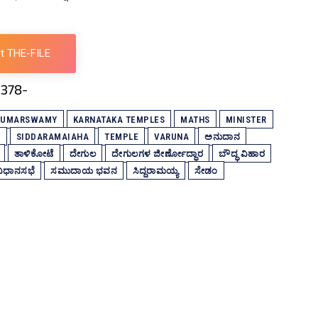
t THE-FILE
 KUMARSWAMY
KARNATAKA TEMPLES
MATHS
MINISTER
S
SIDDARAMAIAHA
TEMPLE
VARUNA
ಅನುದಾನ
ತಾಳಿಕೋಟೆ
ದೇಗುಲ
ದೇಗುಲಗಳ ಜೀರ್ಣೋದ್ಧಾರ
ಬೌದ್ಧ ವಿಹಾರ
ಿಧಾನಸಭೆ
ಸಮುದಾಯ ಭವನ
ಸಿದ್ದರಾಮಯ್ಯ
ಸೇಡಂ