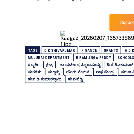
Suppor
TAGS
D K SHIVAKUMAR
FINANCE
GRANTS
H D
MUJURAI DEPARTMENT
R RAMLINGA REDDY
SCHOOL
ಕಲ್ಬುರ್ಗಿ
ಕ್ಷೇತ್ರ
ಡಾ ಯತೀಂದ್ರ ಸಿದ್ದರಾಮಯ್ಯ
ಡಿ ಕೆ ಶಿವಕುಮಾರ್
ಮಠಗಳು
ಮಲ್ಲಮ್ಮ
ಯೋಗಿ ವೇಮನ
ರಾಘವೇಂದ್ರ
ವರುಣ ವ
ಹೆಚ್‌ ಡಿ ಕುಮಾರಸ್ವಾಮಿ
ಹೇಮರೆಡ್ಡಿ