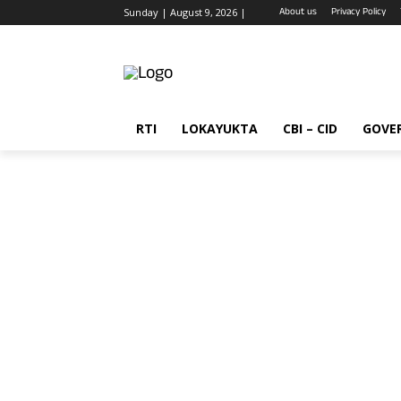
About us
Privacy Policy
Sunday | August 9, 2026 |
RTI
LOKAYUKTA
CBI – CID
GOVE