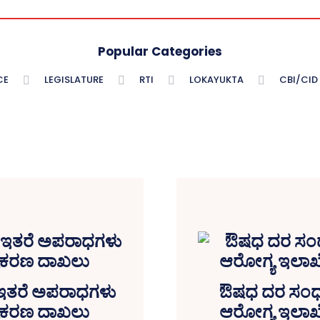
Popular Categories
CE
LEGISLATURE
RTI
LOKAYUKTA
CBI/CID
ರ,ಇತರೆ ಅಪರಾಧಗಳು
ಔಷಧ ದರ ಸಂಧಾನ
ಪ್ರಕರಣ ದಾಖಲು
ಆರೋಗ್ಯ ಇಲಾಖೆ