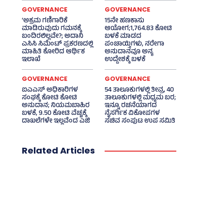
GOVERNANCE
GOVERNANCE
‘ಅಕ್ರಮ ಗಣಿಗಾರಿಕೆ
15ನೇ ಹಣಕಾಸು
ಮಾಡಿರುವುದು ಗಮನಕ್ಕೆ
ಆಯೋಗ;1,764.83 ಕೋಟಿ
ಬಂದಿರಲಿಲ್ಲವೇ?; ಅದಾನಿ
ಬಳಕೆ ಮಾಡದ
ಎಸಿಸಿ ಸಿಮೆಂಟ್ ಪ್ರಕರಣದಲ್ಲಿ
ಪಂಚಾಯ್ತಿಗಳು, ನರೇಗಾ
ಮಾಹಿತಿ ಕೋರಿದ ಆರ್ಥಿಕ
ಅನುದಾನವೂ ಅನ್ಯ
ಇಲಾಖೆ
ಉದ್ದೇಶಕ್ಕೆ ಬಳಕೆ
GOVERNANCE
GOVERNANCE
ಐಎಎಸ್‌ ಅಧಿಕಾರಿಗಳ
54 ತಾಲೂಕುಗಳಲ್ಲಿ ತೀವ್ರ, 40
ಸಂಘಕ್ಕೆ ಕೋಟಿ ಕೋಟಿ
ತಾಲೂಕುಗಳಲ್ಲಿ ಮಧ್ಯಮ ಬರ;
ಅನುದಾನ; ನಿಯಮಬಾಹಿರ
ಇನ್ನೂ ರಚನೆಯಾಗದ
ಬಳಕೆ, 9.50 ಕೋಟಿ ವೆಚ್ಚಕ್ಕೆ
ನೈಸರ್ಗಿಕ ವಿಕೋಪಗಳ
ದಾಖಲೆಗಳೇ ಇಲ್ಲವೆಂದ ಎಜಿ
ಸಚಿವ ಸಂಪುಟ ಉಪ ಸಮಿತಿ
Related Articles