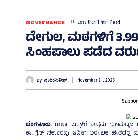
GOVERNANCE
Less than 1
min.
Read
ದೇಗುಲ, ಮಠಗಳಿಗೆ 3.9
ಸಿಂಹಪಾಲು ಪಡೆದ ವರುಣ ಕ
By
ಜಿ ಮಹಂತೇಶ್
November 21, 2023
Suppor
ಬೆಂಗಳೂರು;
ಶಾಲಾ ಮಕ್ಕಳಿಗೆ ಉತ್ತಮ ಗುಣಮಟ್ಟದ ಶ
ಕಾಂಗ್ರೆಸ್‌ ಸರ್ಕಾರವು ಇದೀಗ ಆರಂಭಿಕ ಹಂತದಲ್ಲಿ ಮ