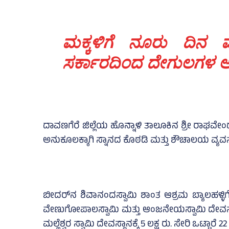
ಮಕ್ಕಳಿಗೆ ನೂರು ದಿನ 
ಸರ್ಕಾರದಿಂದ ದೇಗುಲಗಳ ಅಭ
ದಾವಣಗೆರೆ ಜಿಲ್ಲೆಯ ಹೊನ್ನಾಳಿ ತಾಲೂಕಿನ ಶ್ರೀ ರಾಘ
ಅನುಕೂಲಕ್ಕಾಗಿ ಸ್ನಾನದ ಕೊಠಡಿ ಮತ್ತು ಶೌಚಾಲಯ ವ್ಯವಸ್ಥ
ಬೀದರ್‌ನ ಶಿವಾನಂದಸ್ವಾಮಿ ಶಾಂತ ಆಶ್ರಮ ಬ್ಯಾಲಹಳ್ಳಿ
ವೇಣುಗೋಪಾಲಸ್ವಾಮಿ ಮತ್ತು ಆಂಜನೇಯಸ್ವಾಮಿ ದೇವಸ್ಥಾನಕ
ಮಲ್ಲೆಶ್ವರ ಸ್ವಾಮಿ ದೇವಸ್ಥಾನಕ್ಕೆ 5 ಲಕ್ಷ ರು. ಸೇರಿ ಒಟ್ಟಾರೆ 