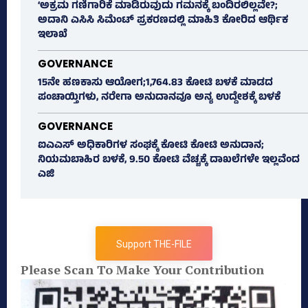
‘ಅಕ್ರಮ ಗಣಿಗಾರಿಕೆ ಮಾಡಿರುವುದು ಗಮನಕ್ಕೆ ಬಂದಿರಲಿಲ್ಲವೇ?;
ಅದಾನಿ ಎಸಿಸಿ ಸಿಮೆಂಟ್ ಪ್ರಕರಣದಲ್ಲಿ ಮಾಹಿತಿ ಕೋರಿದ ಆರ್ಥಿಕ
ಇಲಾಖೆ
GOVERNANCE
15ನೇ ಹಣಕಾಸು ಆಯೋಗ;1,764.83 ಕೋಟಿ ಬಳಕೆ ಮಾಡದ
ಪಂಚಾಯ್ತಿಗಳು, ನರೇಗಾ ಅನುದಾನವೂ ಅನ್ಯ ಉದ್ದೇಶಕ್ಕೆ ಬಳಕೆ
GOVERNANCE
ಐಎಎಸ್‌ ಅಧಿಕಾರಿಗಳ ಸಂಘಕ್ಕೆ ಕೋಟಿ ಕೋಟಿ ಅನುದಾನ;
ನಿಯಮಬಾಹಿರ ಬಳಕೆ, 9.50 ಕೋಟಿ ವೆಚ್ಚಕ್ಕೆ ದಾಖಲೆಗಳೇ ಇಲ್ಲವೆಂದ
ಎಜಿ
Support THE-FILE
Please Scan To Make Your Contribution