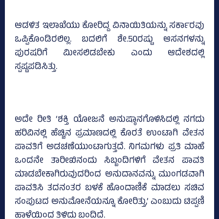
ಆಡಳಿತ ಇಲಾಖೆಯು ಕೋರಿದ್ದ ವಿನಾಯಿತಿಯನ್ನು ಸರ್ಕಾರವು
ಒಪ್ಪಿಕೊಂಡಿರಲಿಲ್ಲ. ಬದಲಿಗೆ ಶೇ.50ರಷ್ಟು ಆಸನಗಳನ್ನು
ಪುರಷರಿಗೆ ಮೀಸಲಿಡಬೇಕು ಎಂದು ಆದೇಶದಲ್ಲಿ
ಸ್ಪಷ್ಟಪಡಿಸಿತ್ತು.
ಅದೇ ರೀತಿ ‘ಶಕ್ತಿ ಯೋಜನೆ ಅನುಷ್ಠಾನಗೊಳಿಸಿದಲ್ಲಿ ನಗದು
ಹರಿವಿನಲ್ಲಿ ಹೆಚ್ಚಿನ ಪ್ರಮಾಣದಲ್ಲಿ ಕೊರತೆ ಉಂಟಾಗಿ ವೇತನ
ಪಾವತಿಗೆ ಅಡಚಣೆಯುಂಟಾಗುತ್ತದೆ. ನಿಗಮಗಳು ಪ್ರತಿ ಮಾಹೆ
ಒಂದನೇ ತಾರೀಖಿನಂದು ಸಿಬ್ಬಂದಿಗಳಿಗೆ ವೇತನ ಪಾವತಿ
ಮಾಡಬೇಕಾಗಿರುವುದರಿಂದ ಅನುದಾನವನ್ನು ಮುಂಗಡವಾಗಿ
ಪಾವತಿಸಿ ತದನಂತರ ಬಳಕೆ ಹೊಂದಾಣಿಕೆ ಮಾಡಲು ಸಚಿವ
ಸಂಪುಟದ ಅನುಮೋನೆಯನ್ನೂ ಕೋರಿತ್ತು,’ ಎಂಬುದು ಟಿಪ್ಪಣಿ
ಹಾಳೆಯಿಂದ ತಿಳಿದು ಬಂದಿದೆ.