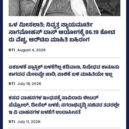
ಒಳ ಮೀಸಲಾತಿ; ನಿವೃತ್ತ ನ್ಯಾಯಮೂರ್ತಿ
ನಾಗಮೋಹನ್ ದಾಸ್ ಆಯೋಗಕ್ಕೆ 86.19 ಕೋಟಿ
ರು ವೆಚ್ಚ, ಆರ್‍‌ಟಿಐ ಮಾಹಿತಿ ಬಹಿರಂಗ
RTI
August 4, 2026
ಏಕಬಳಕೆ ಪ್ಲಾಸ್ಟಿಕ್‌ ಬಳಕೆಗಿಲ್ಲ ಕಡಿವಾಣ, ನಿಷೇಧದ ಕಾನೂನು
ಕಾಗದದ ಮೇಲಷ್ಟೇ ಜಾರಿ; ಪಾಲಿಕೆ ಬಳಿ ಮಾಹಿತಿಯೇ ಇಲ್ಲ
RTI
July 18, 2026
ಕಸದ ವಾಹನಗಳ ಇಂಧನಕ್ಕೆ ಸಾವಿರಾರು ಲೀಟರ್‌
ಪೆಟ್ರೋಲ್, ಡೀಸೆಲ್ ಬಳಕೆ; ನಗರಾಭಿವೃದ್ಧಿ ಸಚಿವರ ತವರಲ್ಲೇ
ಇ ವಿ ವಾಹನಗಳ ಬಳಕೆಗೆ ಉದಾಸೀನತೆ
RTI
July 11, 2026