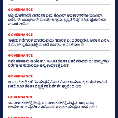
GOVERNANCE
ಆಸ್ತಿ ಹೊಣೆಗಾರಿಕೆ ವಿವರ ದಾಖಲು; ಕೆಎಎಸ್ ಅಧಿಕಾರಿಗಳಿಗೂ ಐಎಎಸ್‌,
ಐಪಿಎಸ್‌, ಐಎಫ್‌ಎಸ್‌ ಮಾದರಿ ಅನ್ವಯ, ಭ್ರಷ್ಟರ ನಿದ್ದೆಗೆಡಿಸಿತು ಪ್ರಜಾಸೇವಾ
ಇಲಾಖೆ ಆದೇಶ
GOVERNANCE
‘ಅಕ್ರಮ ಗಣಿಗಾರಿಕೆ ಮಾಡಿರುವುದು ಗಮನಕ್ಕೆ ಬಂದಿರಲಿಲ್ಲವೇ?; ಅದಾನಿ ಎಸಿಸಿ
ಸಿಮೆಂಟ್ ಪ್ರಕರಣದಲ್ಲಿ ಮಾಹಿತಿ ಕೋರಿದ ಆರ್ಥಿಕ ಇಲಾಖೆ
GOVERNANCE
15ನೇ ಹಣಕಾಸು ಆಯೋಗ;1,764.83 ಕೋಟಿ ಬಳಕೆ ಮಾಡದ ಪಂಚಾಯ್ತಿಗಳು,
ನರೇಗಾ ಅನುದಾನವೂ ಅನ್ಯ ಉದ್ದೇಶಕ್ಕೆ ಬಳಕೆ
GOVERNANCE
ಐಎಎಸ್‌ ಅಧಿಕಾರಿಗಳ ಸಂಘಕ್ಕೆ ಕೋಟಿ ಕೋಟಿ ಅನುದಾನ; ನಿಯಮಬಾಹಿರ
ಬಳಕೆ, 9.50 ಕೋಟಿ ವೆಚ್ಚಕ್ಕೆ ದಾಖಲೆಗಳೇ ಇಲ್ಲವೆಂದ ಎಜಿ
GOVERNANCE
54 ತಾಲೂಕುಗಳಲ್ಲಿ ತೀವ್ರ, 40 ತಾಲೂಕುಗಳಲ್ಲಿ ಮಧ್ಯಮ ಬರ; ಇನ್ನೂ
ರಚನೆಯಾಗದ ನೈಸರ್ಗಿಕ ವಿಕೋಪಗಳ ಸಚಿವ ಸಂಪುಟ ಉಪ ಸಮಿತಿ
GOVERNANCE