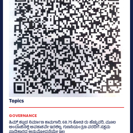
Topics
GOVERNANCE
ಹಿಮ್ಸ್‌ ಕಟ್ಟಡ ನಿರ್ಮಾಣ ಕಾಮಗಾರಿ; 68.75 ಕೋಟಿ ರು ಹೆಚ್ಚುವರಿ, ಮೂಲ
ಅಂದಾಜಿನಲ್ಲಿ ಅವಕಾಶವೇ ಇರಲಿಲ್ಲ, ಗುಣನಿಯಂತ್ರಣ ವರದಿಗೆ ಸಕ್ಷಮ
ಪ್ರಾಧಿಕಾರದ ಅನುಮೋದನೆಯೇ ಇಲ್ಲ