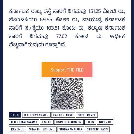
ಕರ್ನಾಟಕ ರಾಜ್ಯ ರಸ್ತೆ ಸಾರಿಗೆ ನಿಗಮವು 151.25 ಕೋಟಿ ರು.,
ಬಿಎಂಟಿಸಿಯು 69.56 ಕೋಟಿ ರು., ವಾಯುವ್ಯ ಕರ್ನಾಟಕ
ಸಾರಿಗೆ ಸಂಸ್ಥೆಯು 103.51 ಕೋಟಿ ರು., ಕಲ್ಯಾಣ ಕರ್ನಾಟಕ
ಸಾರಿಗೆ ನಿಗಮವು 77.62 ಕೋಟಿ ರು. ಆರ್ಥಿಕ
ವೆಚ್ಚವಾಗಿರುವುದು ಗೊತ್ತಾಗಿದೆ.
Support THE-FILE
TAGS
D K SHIVAKUMAR
EXPENDITURE
FREE TRAVEL
H D KUMARSWAMY
KSRTC
KSRTC CHAIRMEN
LOSS
NWKRTC
REVENUE
SHAKTHI SCHEME
SIDDARAMAIAHA
STUDENT PASS