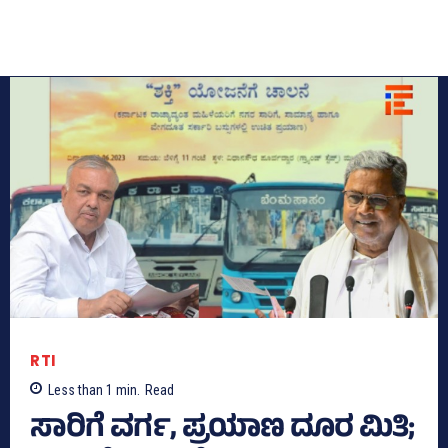
RTI
Less than 1
min.
Read
ಸಾರಿಗೆ ವರ್ಗ, ಪ್ರಯಾಣ ದೂರ ಮಿತಿ;