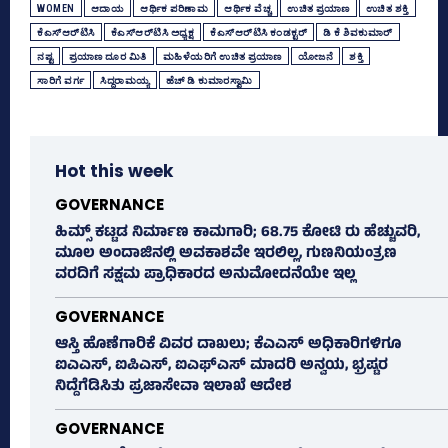
WOMEN
ಆದಾಯ
ಆರ್ಥಿಕ ಪರಿಣಾಮ
ಆರ್ಥಿಕ ವೆಚ್ಚ
ಉಚಿತ ಪ್ರಯಾಣ
ಉಚಿತ ಶಕ್ತಿ
ಕೆಎಸ್‌ಆರ್‌ಟಿಸಿ
ಕೆಎಸ್‌ಆರ್‌ಟಿಸಿ ಅಧ್ಯಕ್ಷ
ಕೆಎಸ್‌ಆರ್‌ಟಿಸಿ ಕಂಡಕ್ಟರ್‌
ಡಿ ಕೆ ಶಿವಕುಮಾರ್
ನಷ್ಟ
ಪ್ರಯಾಣ ದೂರ ಮಿತಿ
ಮಹಿಳೆಯರಿಗೆ ಉಚಿತ ಪ್ರಯಾಣ
ಯೋಜನೆ
ಶಕ್ತಿ
ಸಾರಿಗೆ ವರ್ಗ
ಸಿದ್ದರಾಮಯ್ಯ
ಹೆಚ್‌ ಡಿ ಕುಮಾರಸ್ವಾಮಿ
Hot this week
GOVERNANCE
ಹಿಮ್ಸ್‌ ಕಟ್ಟಡ ನಿರ್ಮಾಣ ಕಾಮಗಾರಿ; 68.75 ಕೋಟಿ ರು ಹೆಚ್ಚುವರಿ,
ಮೂಲ ಅಂದಾಜಿನಲ್ಲಿ ಅವಕಾಶವೇ ಇರಲಿಲ್ಲ, ಗುಣನಿಯಂತ್ರಣ
ವರದಿಗೆ ಸಕ್ಷಮ ಪ್ರಾಧಿಕಾರದ ಅನುಮೋದನೆಯೇ ಇಲ್ಲ
GOVERNANCE
ಆಸ್ತಿ ಹೊಣೆಗಾರಿಕೆ ವಿವರ ದಾಖಲು; ಕೆಎಎಸ್ ಅಧಿಕಾರಿಗಳಿಗೂ
ಐಎಎಸ್‌, ಐಪಿಎಸ್‌, ಐಎಫ್‌ಎಸ್‌ ಮಾದರಿ ಅನ್ವಯ, ಭ್ರಷ್ಟರ
ನಿದ್ದೆಗೆಡಿಸಿತು ಪ್ರಜಾಸೇವಾ ಇಲಾಖೆ ಆದೇಶ
GOVERNANCE