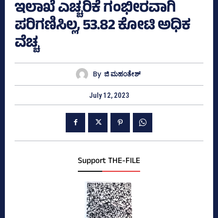
ಇಲಾಖೆ ಎಚ್ಚರಿಕೆ ಗಂಭೀರವಾಗಿ
ಪರಿಗಣಿಸಿಲ್ಲ, 53.82 ಕೋಟಿ ಅಧಿಕ
ವೆಚ್ಚ
By
ಜಿ ಮಹಂತೇಶ್
July 12, 2023
Support THE-FILE