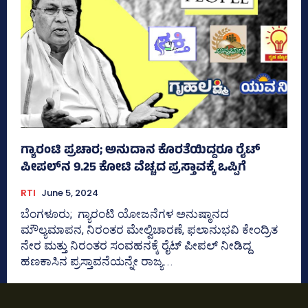
ಗ್ಯಾರಂಟಿ ಪ್ರಚಾರ; ಅನುದಾನ ಕೊರತೆಯಿದ್ದರೂ ರೈಟ್‌
ಪೀಪಲ್‌ನ 9.25 ಕೋಟಿ ವೆಚ್ಚದ ಪ್ರಸ್ತಾವಕ್ಕೆ ಒಪ್ಪಿಗೆ
RTI
June 5, 2024
ಬೆಂಗಳೂರು; ಗ್ಯಾರಂಟಿ ಯೋಜನೆಗಳ ಅನುಷ್ಠಾನದ
ಮೌಲ್ಯಮಾಪನ, ನಿರಂತರ ಮೇಲ್ವಿಚಾರಣೆ, ಫಲಾನುಭವಿ ಕೇಂದ್ರಿತ
ನೇರ ಮತ್ತು ನಿರಂತರ ಸಂವಹನಕ್ಕೆ ರೈಟ್‌ ಪೀಪಲ್‌ ನೀಡಿದ್ದ
ಹಣಕಾಸಿನ ಪ್ರಸ್ತಾವನೆಯನ್ನೇ ರಾಜ್ಯ...