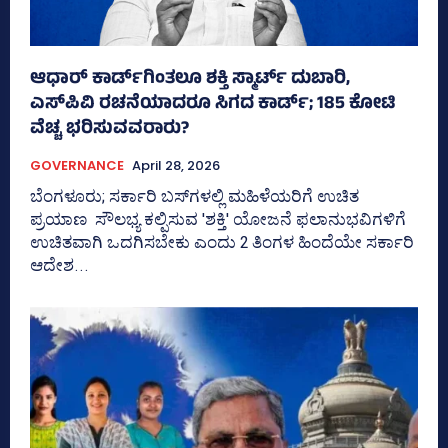
ಆಧಾರ್ ಕಾರ್ಡ್‌ಗಿಂತಲೂ ಶಕ್ತಿ ಸ್ಮಾರ್ಟ್‌ ದುಬಾರಿ,
ಎಸ್‌ಪಿವಿ ರಚನೆಯಾದರೂ ಸಿಗದ ಕಾರ್ಡ್‌; 185 ಕೋಟಿ
ವೆಚ್ಚ ಭರಿಸುವವರಾರು?
GOVERNANCE
April 28, 2026
ಬೆಂಗಳೂರು; ಸರ್ಕಾರಿ ಬಸ್‌ಗಳಲ್ಲಿ ಮಹಿಳೆಯರಿಗೆ ಉಚಿತ
ಪ್ರಯಾಣ ಸೌಲಭ್ಯ ಕಲ್ಪಿಸುವ 'ಶಕ್ತಿ' ಯೋಜನೆ ಫಲಾನುಭವಿಗಳಿಗೆ
ಉಚಿತವಾಗಿ ಒದಗಿಸಬೇಕು ಎಂದು 2 ತಿಂಗಳ ಹಿಂದೆಯೇ ಸರ್ಕಾರಿ
ಆದೇಶ...