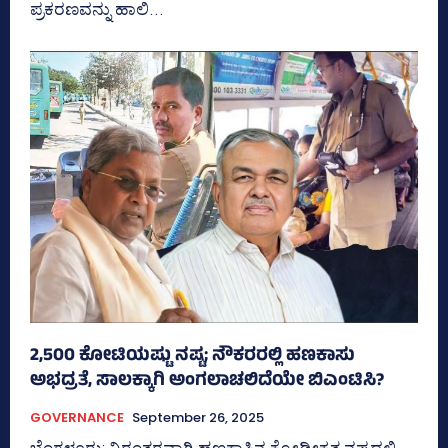
ಪ್ರಕರಣವನ್ನು ಹಾಲಿ...
2,500 ಕೋಟಿಯಷ್ಟು ನಷ್ಟ; ನೌಕರರಲ್ಲಿ ಹಣಕಾಸು
ಅಭದ್ರತೆ, ಸಾಲಕ್ಕಾಗಿ ಅಂಗಲಾಚಲಿದೆಯೇ ಬಿಎಂಟಿಸಿ?
GOVERNANCE
September 26, 2025
ಬೆಂಗಳೂರು: ನಿರಂತರವಾಗಿ ಹಣಕಾಸಿನ ಕ್ರೋಢೀಕೃತ ನಷ್ಟದಲ್ಲಿ