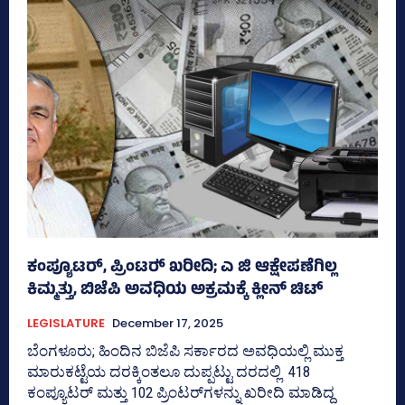
ಕಂಪ್ಯೂಟರ್, ಪ್ರಿಂಟರ್‍‌ ಖರೀದಿ; ಎ ಜಿ ಆಕ್ಷೇಪಣೆಗಿಲ್ಲ
ಕಿಮ್ಮತ್ತು, ಬಿಜೆಪಿ ಅವಧಿಯ ಅಕ್ರಮಕ್ಕೆ ಕ್ಲೀನ್‌ ಚಿಟ್‌
LEGISLATURE
December 17, 2025
ಬೆಂಗಳೂರು; ಹಿಂದಿನ ಬಿಜೆಪಿ ಸರ್ಕಾರದ ಅವಧಿಯಲ್ಲಿ ಮುಕ್ತ
ಮಾರುಕಟ್ಟೆಯ ದರಕ್ಕಿಂತಲೂ ದುಪ್ಪಟ್ಟು ದರದಲ್ಲಿ 418
ಕಂಪ್ಯೂಟರ್‍‌ ಮತ್ತು 102 ಪ್ರಿಂಟರ್‍‌ಗಳನ್ನು ಖರೀದಿ ಮಾಡಿದ್ದ