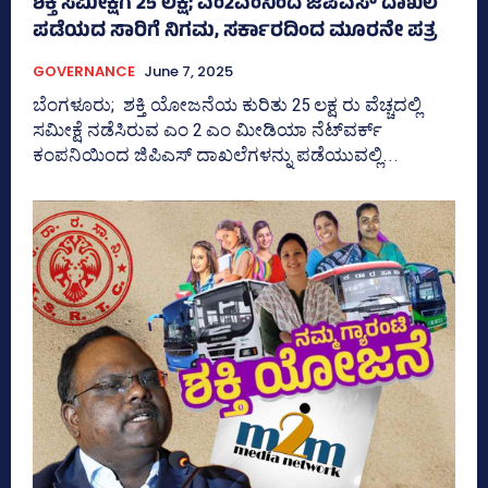
ಶಕ್ತಿ ಸಮೀಕ್ಷೆಗೆ 25 ಲಕ್ಷ; ಎಂ2ಎಂನಿಂದ ಜಿಪಿಎಸ್‌ ದಾಖಲೆ
ಪಡೆಯದ ಸಾರಿಗೆ ನಿಗಮ, ಸರ್ಕಾರದಿಂದ ಮೂರನೇ ಪತ್ರ
GOVERNANCE
June 7, 2025
ಬೆಂಗಳೂರು; ಶಕ್ತಿ ಯೋಜನೆಯ ಕುರಿತು 25 ಲಕ್ಷ ರು ವೆಚ್ಚದಲ್ಲಿ
ಸಮೀಕ್ಷೆ ನಡೆಸಿರುವ ಎಂ 2 ಎಂ ಮೀಡಿಯಾ ನೆಟ್‌ವರ್ಕ್‌
ಕಂಪನಿಯಿಂದ ಜಿಪಿಎಸ್‌ ದಾಖಲೆಗಳನ್ನು ಪಡೆಯುವಲ್ಲಿ...