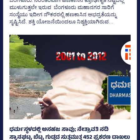
ಮುಳುಗುತ್ತಲೇ ಇರುವ ಬೆಂಗಳೂರು ಮಹಾನಗರ ಸಾರಿಗೆ
ಸಂಸ್ಥೆಯು ಇದೀಗ ನೌಕರರಲ್ಲಿ ಹಣಕಾಸಿನ ಅಭದ್ರತೆಯನ್ನು
ಸೃಷ್ಟಿಸಿದೆ. ಶಕ್ತಿ ಯೋಜನೆಯಿಂದಲೂ ನಿಶ್ಯಕ್ತಿಯಾಗಿರುವ...
ಧರ್ಮಸ್ಥಳದಲ್ಲಿ ಅಸಹಜ ಸಾವು; ನೇತ್ರಾವತಿ ನದಿ
ಸ್ನಾನಘಟ್ಟ, ಬೆಟ್ಟ, ಗುಡ್ಡದ ಸುತ್ತಮುತ್ತ 452 ಪ್ರಕರಣ ದಾಖಲು