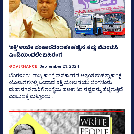
‘ಶಕ್ತಿ’ ಉಚಿತ ಸಂಚಾರದಿಂದಲೇ ಹೆಚ್ಚಿನ ನಷ್ಟ; ಬಿಎಂಟಿಸಿ
ಎಂಡಿಯಿಂದಲೇ ಬಹಿರಂಗ
GOVERNANCE
September 23, 2024
ಬೆಂಗಳೂರು: ರಾಜ್ಯ ಕಾಂಗ್ರೆಸ್‌ ಸರ್ಕಾರದ ಅತ್ಯಂತ ಮಹತ್ವಾಕಾಂಕ್ಷೆ
ಯೋಜನೆಗಳಲ್ಲಿ ಒಂದಾದ ಶಕ್ತಿ ಯೋಜನೆಯು ಬೆಂಗಳೂರು
ಮಹಾನಗರ ಸಾರಿಗೆ ಸಂಸ್ಥೆಯ ಹಣಕಾಸಿನ ನಷ್ಟವನ್ನು ಹೆಚ್ಚಿಸುತ್ತಿದೆ
ಎಂಬುದಕ್ಕೆ ಮತ್ತೊಂದು...