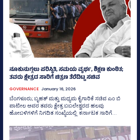
ನೂಕುನುಗ್ಗಲು ಪರಿಸ್ಥಿತಿ, ಸಮಯ ವ್ಯರ್ಥ, ಶಿಕ್ಷಣ ಕುಂಠಿತ;
ತವರು ಕ್ಷೇತ್ರದ ಸಾರಿಗೆ ಚಿತ್ರಣ ತೆರೆದಿಟ್ಟ ಸಚಿವ
GOVERNANCE
January 16, 2026
ಬೆಂಗಳೂರು; ಬೃಹತ್‌ ಮತ್ತು ಮಧ್ಯಮ ಕೈಗಾರಿಕೆ ಸಚಿವ ಎಂ ಬಿ
ಪಾಟೀಲ ಅವರ ತವರು ಕ್ಷೇತ್ರ ಬಬಲೇಶ್ವರದ ಹಲವು
ಹೋಬಳಿಗಳಿಗೆ ನಿಗದಿತ ಸಂಖ್ಯೆಯಲ್ಲಿ ಕರ್ನಾಟಕ ಸಾರಿಗೆ...