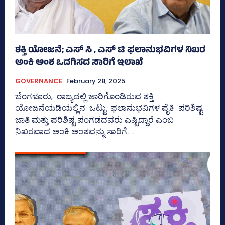
ಶಕ್ತಿ ಯೋಜನೆ; ಎಸ್‌ ಸಿ , ಎಸ್‌ ಟಿ ಫಲಾನುಭವಿಗಳ ನಿಖರ
ಅಂಕಿ ಅಂಶ ಒದಗಿಸದ ಸಾರಿಗೆ ಇಲಾಖೆ
GOVERNANCE
February 28, 2025
ಬೆಂಗಳೂರು; ರಾಜ್ಯದಲ್ಲಿ ಜಾರಿಗೊಂಡಿರುವ ಶಕ್ತಿ
ಯೋಜನೆಯಡಿಯಲ್ಲಿನ ಒಟ್ಟು ಫಲಾನುಭವಿಗಳ ಪೈಕಿ ಪರಿಶಿಷ್ಟ
ಜಾತಿ ಮತ್ತು ಪರಿಶಿಷ್ಟ ಪಂಗಡದವರು ಎಷ್ಟಿದ್ದಾರೆ ಎಂಬ
ನಿಖರವಾದ ಅಂಕಿ ಅಂಶವನ್ನು ಸಾರಿಗೆ...