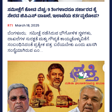
ಸಮೀಕ್ಷೆಗೆ ಕೋಟಿ ವೆಚ್ಚ; 9 ತಿಂಗಳಾದರೂ ಸರ್ಕಾರದ ಕೈ
ಸೇರದ ಜಿಪಿಎಸ್‌ ದಾಖಲೆ, ಇಲಾಖೆಯ ಕರ್ತವ್ಯಲೋಪ?
RTI
March 18, 2025
ಬೆಂಗಳೂರು; ಸಮೀಕ್ಷೆ ನಡೆಸಿರುವ ಭೌಗೋಳಿಕ ಸ್ಥಳಗಳು,
ದಾಖಲೆಗಳ ಸುರಕ್ಷತೆ ಮತ್ತು ಗೌಪ್ಯತೆ ಕಾಯ್ದುಕೊಳ್ಳುವಿಕೆಗೆ
ಸಂಬಂಧಿಸಿದಂತೆ ಪ್ರತ್ಯೇಕ ಪತ್ರ ಬರೆಯಬೇಕು ಎಂದು ಖಾಸಗಿ
ಸಂಸ್ಥೆಯಾಗಿರುವ ಎಂ...