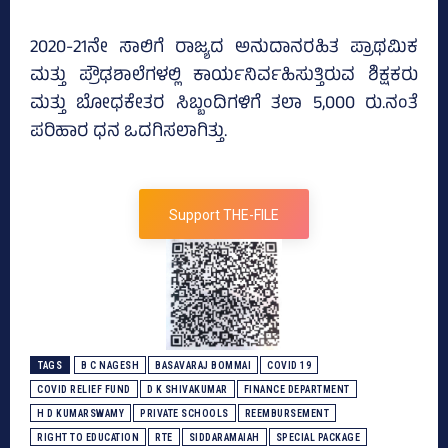
2020-21ನೇ ಸಾಲಿಗೆ ರಾಜ್ಯದ ಅನುದಾನರಹಿತ ಪ್ರಾಥಮಿಕ
ಮತ್ತು ಪ್ರೌಢಶಾಲೆಗಳಲ್ಲಿ ಕಾರ್ಯನಿರ್ವಹಿಸುತ್ತಿರುವ ಶಿಕ್ಷಕರು
ಮತ್ತು ಬೋಧಕೇತರ ಸಿಬ್ಬಂದಿಗಳಿಗೆ ತಲಾ 5,000 ರು.ನಂತೆ
ಪರಿಹಾರ ಧನ ಒದಗಿಸಲಾಗಿತ್ತು.
Support THE-FILE
TAGS
B C NAGESH
BASAVARAJ BOMMAI
COVID 19
COVID RELIEF FUND
D K SHIVAKUMAR
FINANCE DEPARTMENT
H D KUMARSWAMY
PRIVATE SCHOOLS
REEMBURSEMENT
RIGHT TO EDUCATION
RTE
SIDDARAMAIAH
SPECIAL PACKAGE