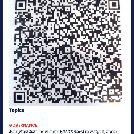
Topics
GOVERNANCE
ಹಿಮ್ಸ್‌ ಕಟ್ಟಡ ನಿರ್ಮಾಣ ಕಾಮಗಾರಿ; 68.75 ಕೋಟಿ ರು ಹೆಚ್ಚುವರಿ, ಮೂಲ