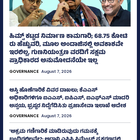
ಹಿಮ್ಸ್‌ ಕಟ್ಟಡ ನಿರ್ಮಾಣ ಕಾಮಗಾರಿ; 68.75 ಕೋಟಿ
ರು ಹೆಚ್ಚುವರಿ, ಮೂಲ ಅಂದಾಜಿನಲ್ಲಿ ಅವಕಾಶವೇ
ಇರಲಿಲ್ಲ, ಗುಣನಿಯಂತ್ರಣ ವರದಿಗೆ ಸಕ್ಷಮ
ಪ್ರಾಧಿಕಾರದ ಅನುಮೋದನೆಯೇ ಇಲ್ಲ
GOVERNANCE
August 7, 2026
ಆಸ್ತಿ ಹೊಣೆಗಾರಿಕೆ ವಿವರ ದಾಖಲು; ಕೆಎಎಸ್
ಅಧಿಕಾರಿಗಳಿಗೂ ಐಎಎಸ್‌, ಐಪಿಎಸ್‌, ಐಎಫ್‌ಎಸ್‌ ಮಾದರಿ
ಅನ್ವಯ, ಭ್ರಷ್ಟರ ನಿದ್ದೆಗೆಡಿಸಿತು ಪ್ರಜಾಸೇವಾ ಇಲಾಖೆ ಆದೇಶ
GOVERNANCE
August 7, 2026
‘ಅಕ್ರಮ ಗಣಿಗಾರಿಕೆ ಮಾಡಿರುವುದು ಗಮನಕ್ಕೆ
ಬಂದಿರಲಿಲ್ಲವೇ?; ಅದಾನಿ ಎಸಿಸಿ ಸಿಮೆಂಟ್ ಪ್ರಕರಣದಲ್ಲಿ