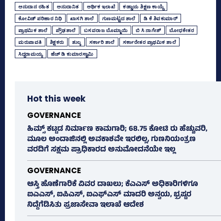
ಅನುದಾನ ರಹಿತ
ಅನುದಾನಿತ
ಆರ್ಥಿಕ ಇಲಾಖೆ
ಕಡ್ಡಾಯ ಶಿಕ್ಷಣ ಕಾಯ್ದೆ
ಕೋವಿಡ್‌ ಪರಿಹಾರ ನಿಧಿ
ಖಾಸಗಿ ಶಾಲೆ
ಗುಣಮಟ್ಟದ ಶಾಲೆ
ಡಿ ಕೆ ಶಿವಕುಮಾರ್
ಪ್ರಾಥಮಿಕ ಶಾಲೆ
ಪ್ರೌಢಶಾಲೆ
ಬಸವರಾಜ ಬೊಮ್ಮಾಯಿ
ಬಿ ಸಿ ನಾಗೇಶ್‌
ಬೋಧಕೇತರ
ಮರುಪಾವತಿ
ಶಿಕ್ಷಕರು
ಶುಲ್ಕ
ಸರ್ಕಾರಿ ಶಾಲೆ
ಸರ್ಕಾರೇತರ ಪ್ರಾಥಮಿಕ ಶಾಲೆ
ಸಿದ್ದರಾಮಯ್ಯ
ಹೆಚ್‌ ಡಿ ಕುಮಾರಸ್ವಾಮಿ
Hot this week
GOVERNANCE
ಹಿಮ್ಸ್‌ ಕಟ್ಟಡ ನಿರ್ಮಾಣ ಕಾಮಗಾರಿ; 68.75 ಕೋಟಿ ರು ಹೆಚ್ಚುವರಿ,
ಮೂಲ ಅಂದಾಜಿನಲ್ಲಿ ಅವಕಾಶವೇ ಇರಲಿಲ್ಲ, ಗುಣನಿಯಂತ್ರಣ
ವರದಿಗೆ ಸಕ್ಷಮ ಪ್ರಾಧಿಕಾರದ ಅನುಮೋದನೆಯೇ ಇಲ್ಲ
GOVERNANCE
ಆಸ್ತಿ ಹೊಣೆಗಾರಿಕೆ ವಿವರ ದಾಖಲು; ಕೆಎಎಸ್ ಅಧಿಕಾರಿಗಳಿಗೂ
ಐಎಎಸ್‌, ಐಪಿಎಸ್‌, ಐಎಫ್‌ಎಸ್‌ ಮಾದರಿ ಅನ್ವಯ, ಭ್ರಷ್ಟರ
ನಿದ್ದೆಗೆಡಿಸಿತು ಪ್ರಜಾಸೇವಾ ಇಲಾಖೆ ಆದೇಶ