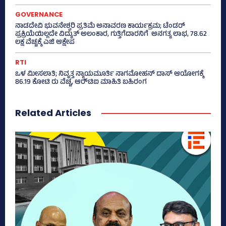
GOVERNANCE
ನಾಡದೇವಿ ಭುವನೇಶ್ವರಿ ಪ್ರತಿಮೆ ಅನಾವರಣ ಕಾರ್ಯಕ್ರಮ; ಟೆಂಡರ್
ಪ್ರಕ್ರಿಯೆಯಿಲ್ಲದೇ ವಿದ್ಯುತ್‌ ಅಲಂಕಾರ, ಗುತ್ತಿಗೆದಾರನಿಗೆ ಅನಗತ್ಯ ಲಾಭ, 78.62
ಲಕ್ಷ ವೆಚ್ಚಕ್ಕೆ ಎಜಿ ಆಕ್ಷೇಪ
RTI
ಒಳ ಮೀಸಲಾತಿ; ನಿವೃತ್ತ ನ್ಯಾಯಮೂರ್ತಿ ನಾಗಮೋಹನ್ ದಾಸ್ ಆಯೋಗಕ್ಕೆ
86.19 ಕೋಟಿ ರು ವೆಚ್ಚ, ಆರ್‍‌ಟಿಐ ಮಾಹಿತಿ ಬಹಿರಂಗ
Related Articles