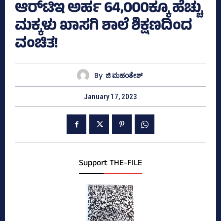
ಆರ್‌ಟಿಇ ಅರ್ಹ 64,000ಕ್ಕೂ ಹೆಚ್ಚು
ಮಕ್ಕಳು ಖಾಸಗಿ ಶಾಲೆ ಶಿಕ್ಷಣದಿಂದ
ವಂಚಿತ!
By
ಜಿ ಮಹಂತೇಶ್
January 17, 2023
Support THE-FILE