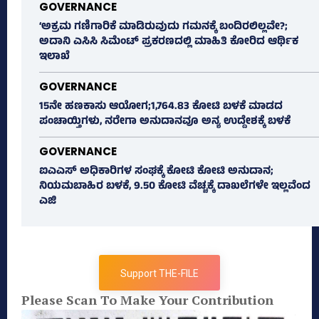
GOVERNANCE
‘ಅಕ್ರಮ ಗಣಿಗಾರಿಕೆ ಮಾಡಿರುವುದು ಗಮನಕ್ಕೆ ಬಂದಿರಲಿಲ್ಲವೇ?;
ಅದಾನಿ ಎಸಿಸಿ ಸಿಮೆಂಟ್ ಪ್ರಕರಣದಲ್ಲಿ ಮಾಹಿತಿ ಕೋರಿದ ಆರ್ಥಿಕ
ಇಲಾಖೆ
GOVERNANCE
15ನೇ ಹಣಕಾಸು ಆಯೋಗ;1,764.83 ಕೋಟಿ ಬಳಕೆ ಮಾಡದ
ಪಂಚಾಯ್ತಿಗಳು, ನರೇಗಾ ಅನುದಾನವೂ ಅನ್ಯ ಉದ್ದೇಶಕ್ಕೆ ಬಳಕೆ
GOVERNANCE
ಐಎಎಸ್‌ ಅಧಿಕಾರಿಗಳ ಸಂಘಕ್ಕೆ ಕೋಟಿ ಕೋಟಿ ಅನುದಾನ;
ನಿಯಮಬಾಹಿರ ಬಳಕೆ, 9.50 ಕೋಟಿ ವೆಚ್ಚಕ್ಕೆ ದಾಖಲೆಗಳೇ ಇಲ್ಲವೆಂದ
ಎಜಿ
Support THE-FILE
Please Scan To Make Your Contribution