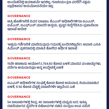
ಅಂದಾಜಿನಲ್ಲಿ ಅವಕಾಶವೇ ಇರಲಿಲ್ಲ, ಗುಣನಿಯಂತ್ರಣ ವರದಿಗೆ ಸಕ್ಷಮ
ಪ್ರಾಧಿಕಾರದ ಅನುಮೋದನೆಯೇ ಇಲ್ಲ
GOVERNANCE
ಆಸ್ತಿ ಹೊಣೆಗಾರಿಕೆ ವಿವರ ದಾಖಲು; ಕೆಎಎಸ್ ಅಧಿಕಾರಿಗಳಿಗೂ ಐಎಎಸ್‌,
ಐಪಿಎಸ್‌, ಐಎಫ್‌ಎಸ್‌ ಮಾದರಿ ಅನ್ವಯ, ಭ್ರಷ್ಟರ ನಿದ್ದೆಗೆಡಿಸಿತು ಪ್ರಜಾಸೇವಾ
ಇಲಾಖೆ ಆದೇಶ
GOVERNANCE
‘ಅಕ್ರಮ ಗಣಿಗಾರಿಕೆ ಮಾಡಿರುವುದು ಗಮನಕ್ಕೆ ಬಂದಿರಲಿಲ್ಲವೇ?; ಅದಾನಿ ಎಸಿಸಿ
ಸಿಮೆಂಟ್ ಪ್ರಕರಣದಲ್ಲಿ ಮಾಹಿತಿ ಕೋರಿದ ಆರ್ಥಿಕ ಇಲಾಖೆ
GOVERNANCE
15ನೇ ಹಣಕಾಸು ಆಯೋಗ;1,764.83 ಕೋಟಿ ಬಳಕೆ ಮಾಡದ ಪಂಚಾಯ್ತಿಗಳು,
ನರೇಗಾ ಅನುದಾನವೂ ಅನ್ಯ ಉದ್ದೇಶಕ್ಕೆ ಬಳಕೆ
GOVERNANCE
ಐಎಎಸ್‌ ಅಧಿಕಾರಿಗಳ ಸಂಘಕ್ಕೆ ಕೋಟಿ ಕೋಟಿ ಅನುದಾನ; ನಿಯಮಬಾಹಿರ
ಬಳಕೆ, 9.50 ಕೋಟಿ ವೆಚ್ಚಕ್ಕೆ ದಾಖಲೆಗಳೇ ಇಲ್ಲವೆಂದ ಎಜಿ
GOVERNANCE
54 ತಾಲೂಕುಗಳಲ್ಲಿ ತೀವ್ರ, 40 ತಾಲೂಕುಗಳಲ್ಲಿ ಮಧ್ಯಮ ಬರ; ಇನ್ನೂ
ರಚನೆಯಾಗದ ನೈಸರ್ಗಿಕ ವಿಕೋಪಗಳ ಸಚಿವ ಸಂಪುಟ ಉಪ ಸಮಿತಿ